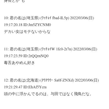
身長とか”も”
10:
君の名は(埼玉県) (ﾜｯﾁｮｲ fbad-IL5p)
2022/03/06(日)
19:17:20.18 ID:Jm5ZYCNM0
デカい女はモテないからな
11:
君の名は(埼玉県) (ﾜｯﾁｮｲW 1fc0-2r7n)
2022/03/06(日)
19:17:23.59 ID:2rQQrnNQ0
毒舌あやめん好き
12:
君の名は(北海道) (ｱｳｱｳｳｰ Sa0f-ZNXd)
2022/03/06(日)
19:21:29.47 ID:EhAf5Ycra
頭の中に浮かんでるのは、与田ではなく飛鳥だな。