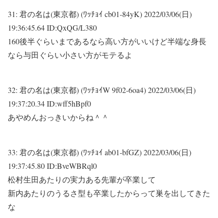
31:
君の名は(東京都) (ﾜｯﾁｮｲ cb01-84yK)
2022/03/06(日)
19:36:45.64 ID:QxQG/L380
160後半ぐらいまであるなら高い方がいいけど半端な身長
なら与田ぐらい小さい方がモテるよ
32:
君の名は(東京都) (ﾜｯﾁｮｲW 9f02-6oa4)
2022/03/06(日)
19:37:20.34 ID:wff5hBpf0
あやめんおっきいからね＾＾
33:
君の名は(東京都) (ﾜｯﾁｮｲ ab01-bfGZ)
2022/03/06(日)
19:37:45.80 ID:BveWBRql0
松村生田あたりの実力ある先輩が卒業して
新内あたりのうるさ型も卒業したからって巣を出してきた
な