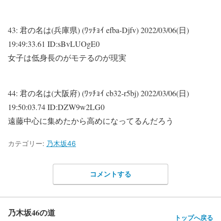
43:
君の名は(兵庫県) (ﾜｯﾁｮｲ efba-Djfv)
2022/03/06(日)
19:49:33.61 ID:sBvLUOgE0
女子は低身長のがモテるのが現実
44:
君の名は(大阪府) (ﾜｯﾁｮｲ cb32-r5bj)
2022/03/06(日)
19:50:03.74 ID:DZW9w2LG0
遠藤中心に集めたから高めになってるんだろう
カテゴリー:
乃木坂46
コメントする
乃木坂46の道
トップへ戻る