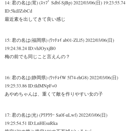
14:
君の名は(茸) (ｽｯﾌﾟ Sdbf-SjBp)
2022/03/06(日) 19:23:55.74
ID:5kdJZsbCd
最近素を出してきて良い感じ
15:
君の名は(福岡県) (ﾜｯﾁｮｲ ab01-ZLl5)
2022/03/06(日)
19:24:38.24 ID:vhJOyxjB0
梅の前でも同じこと言えんの？
16:
君の名は(静岡県) (ﾜｯﾁｮｲW 5f74-rhG8)
2022/03/06(日)
19:25:33.86 ID:tIdMNpF+0
あやめちゃんは、重くて敵を作りやすい女の子
17:
君の名は(光) (ｱｳｱｳｳｰ Sa0f-uLwf)
2022/03/06(日)
19:25:54.51 ID:LnHEsuRka