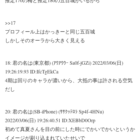
推定170の梅と推定180の五百城がいるから
>>17
プロフィール上はかっきーと同じ五百城
しかしそのオーラから大きく見える
18:
君の名は(東京都) (ｱｳｱｳｳｰ Sa0f-jGZi)
2022/03/06(日)
19:26:19.93 ID:IfcTgEkCa
4期は回りのキャラが濃いから、大抵の事は許される空気
だし
20:
君の名は(SB-iPhone) (ｻｻｸｯﾃﾛﾗ Sp4f-4HNu)
2022/03/06(日) 19:26:40.51 ID:XEBbD0Orp
初めて真夏さんを目の前にした時にでかいでかいというか
イメージが刷り込まれていたせいで