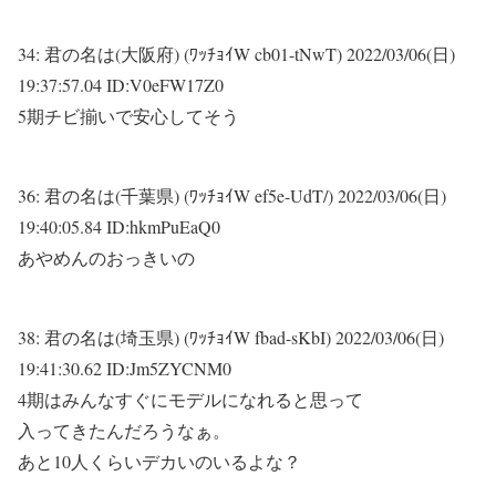
34:
君の名は(大阪府) (ﾜｯﾁｮｲW cb01-tNwT)
2022/03/06(日)
19:37:57.04 ID:V0eFW17Z0
5期チビ揃いで安心してそう
36:
君の名は(千葉県) (ﾜｯﾁｮｲW ef5e-UdT/)
2022/03/06(日)
19:40:05.84 ID:hkmPuEaQ0
あやめんのおっきいの
38:
君の名は(埼玉県) (ﾜｯﾁｮｲW fbad-sKbI)
2022/03/06(日)
19:41:30.62 ID:Jm5ZYCNM0
4期はみんなすぐにモデルになれると思って
入ってきたんだろうなぁ。
あと10人くらいデカいのいるよな？