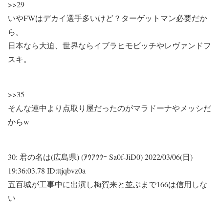
>>29
いやFWはデカイ選手多いけど？ターゲットマン必要だか
ら。
日本なら大迫、世界ならイブラヒモビッチやレヴァンドフ
スキ。
>>35
そんな連中より点取り屋だったのがマラドーナやメッシだ
からw
30:
君の名は(広島県) (ｱｳｱｳｳｰ Sa0f-JiD0)
2022/03/06(日)
19:36:03.78 ID:ttjqbvz0a
五百城が工事中に出演し梅賀来と並ぶまで166は信用しな
い