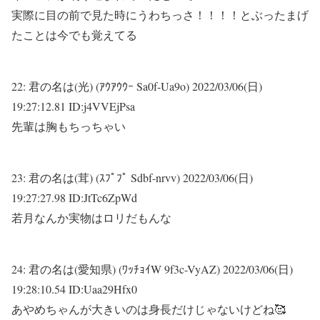
実際に目の前で見た時にうわちっさ！！！！とぶったまげ
たことは今でも覚えてる
22:
君の名は(光) (ｱｳｱｳｳｰ Sa0f-Ua9o)
2022/03/06(日)
19:27:12.81 ID:j4VVEjPsa
先輩は胸もちっちゃい
23:
君の名は(茸) (ｽﾌﾟﾌﾟ Sdbf-nrvv)
2022/03/06(日)
19:27:27.98 ID:JtTc6ZpWd
若月なんか実物はロリだもんな
24:
君の名は(愛知県) (ﾜｯﾁｮｲW 9f3c-VyAZ)
2022/03/06(日)
19:28:10.54 ID:Uaa29Hfx0
あやめちゃんが大きいのは身長だけじゃないけどね🥰