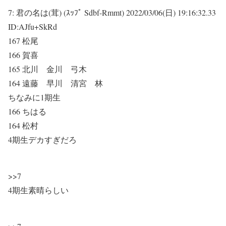
7:
君の名は(茸) (ｽｯﾌﾟ Sdbf-Rmmt)
2022/03/06(日) 19:16:32.33
ID:AJfu+SkRd
167 松尾
166 賀喜
165 北川 金川 弓木
164 遠藤 早川 清宮 林
ちなみに1期生
166 ちはる
164 松村
4期生デカすぎだろ
>>7
4期生素晴らしい