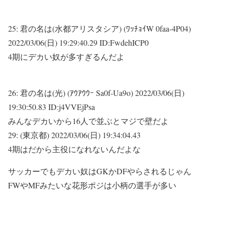
25:
君の名は(水都アリスタシア) (ﾜｯﾁｮｲW 0faa-4P04)
2022/03/06(日) 19:29:40.29 ID:FwdehICP0
4期にデカい奴が多すぎるんだよ
26:
君の名は(光) (ｱｳｱｳｳｰ Sa0f-Ua9o)
2022/03/06(日)
19:30:50.83 ID:j4VVEjPsa
みんなデカいから16人で並ぶとマジで壁だよ
29:
(東京都)
2022/03/06(日) 19:34:04.43
4期はだから主役になれないんだよな
サッカーでもデカい奴はGKかDFやらされるじゃん
FWやMFみたいな花形ポジは小柄の選手が多い