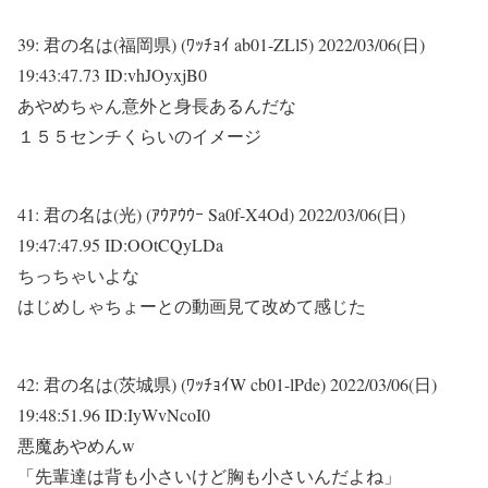
39:
君の名は(福岡県) (ﾜｯﾁｮｲ ab01-ZLl5)
2022/03/06(日)
19:43:47.73 ID:vhJOyxjB0
あやめちゃん意外と身長あるんだな
１５５センチくらいのイメージ
41:
君の名は(光) (ｱｳｱｳｳｰ Sa0f-X4Od)
2022/03/06(日)
19:47:47.95 ID:OOtCQyLDa
ちっちゃいよな
はじめしゃちょーとの動画見て改めて感じた
42:
君の名は(茨城県) (ﾜｯﾁｮｲW cb01-lPde)
2022/03/06(日)
19:48:51.96 ID:IyWvNcoI0
悪魔あやめんw
「先輩達は背も小さいけど胸も小さいんだよね」