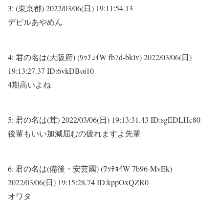
3:
(東京都)
2022/03/06(日) 19:11:54.13
デビルあやめん
4:
君の名は(大阪府) (ﾜｯﾁｮｲW fb7d-bkIv)
2022/03/06(日)
19:13:27.37 ID:6vkDBoi10
4期高いよね
5:
君の名は(茸)
2022/03/06(日) 19:13:31.43 ID:sgEDLHc80
後輩もいい加減屈むの疲れますよ先輩
6:
君の名は(備後・安芸國) (ﾜｯﾁｮｲW 7b96-MvEk)
2022/03/06(日) 19:15:28.74 ID:kppOxQZR0
オワタ