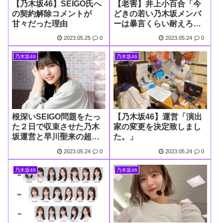
【乃木坂46】SEIGO氏へ
【老害】井上小百合「今
の契約解除コメントが
どきの若い乃木坂メンバ
甘々だった理由
ーは暴言くらい耐えろ」
とパワハラ告発を糾弾し
2023.05.25
0
2023.05.24
0
大炎上
乃木坂46
乃木坂46
根深いSEIGO問題をたっ
【乃木坂46】運営「演出
た２日で収束させた乃木
家の変更を決定致しまし
坂運営と早川聖来の超弩
た。」
級ファインプレー👍
2023.05.24
0
2023.05.24
0
乃木坂46
乃木坂46