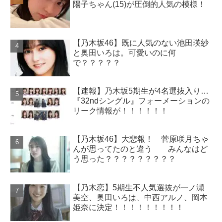
陽子ちゃん(15)が圧倒的人気の模様！
【乃木坂46】既に人気のない池田瑛紗
と奥田いろは。可愛いのに何
で？？？？？
【速報】乃木坂5期生が4名選抜入り…
『32ndシングル』フォーメーションの
リーク情報が！！！！！！
【乃木坂46】大悲報！ 菅原咲月ちゃ
んが思ってたのと違う みんなはど
う思った？？？？？？？？？
【乃木恋】5期生不人気選抜が一ノ瀬
美空、奥田いろは、中西アルノ、岡本
姫奈に決定！！！！！！！！！