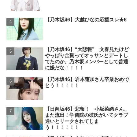
【乃木坂46】大越ひなの応援スレ★6
【乃木坂46】“大悲報” 文春見たけど
やっぱり金貰ってオッサンとデートし
てたのか。乃木坂メンバーとして普通
に嫌だな！！！！
【乃木坂46】岩本蓮加さん卒業おめで
とう！！！！！
【日向坂46】悲報！ 小坂菜緒さん、
また流出！学習院の彼氏がいてクラブ
通いとリークされてしま
う！！！！！！