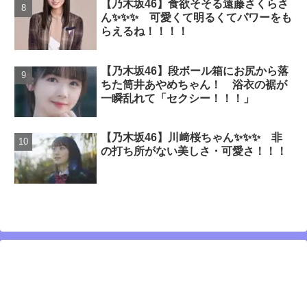
【乃木坂46】食欲そそる遠藤さくらさ
ん✨✨✨ 可愛くて明るくてパワーをも
らえるね！！！！
【乃木坂46】段ボール箱にお尻から落
ちた筒井あやめちゃん！ 浴衣の裾が
一瞬乱れて「セクシー！！！」
【乃木坂46】川﨑桜ちゃん✨✨✨ 非
の打ち所がない美しさ・可愛さ！！！