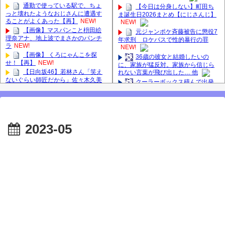
通勤で使っている駅で、ちょ
【今日は分身しない】町田ち
っと壊れたようなおじさんに遭遇す
ま誕生日2026まとめ【にじさんじ】
ることがよくあった【再】
NEW!
NEW!
【画像】マスパンこと枡田絵
元ジャンポケ斉藤被告に懲役7
理奈アナ、地上波でまさかのパンチ
年求刑 ロケバスで性的暴行の罪
ラ
NEW!
NEW!
【画像】 くろにゃんこを探
36歳の彼女と結婚したいの
せ！【再】
NEW!
に、家族が猛反対。家族から信じら
【日向坂46】若林さん「笑え
れない言葉が飛び出した… 他
ないぐらい師匠だから」佐々木久美
クーラーボックス積んで出発
と卒業後初の共演の様子がこちら！
→途中で買い足し…50代公務員の“ド
【激レアさん】
ライブ”が地獄すぎた 他
【櫻坂46】田村保乃だけジャ
【画像】長濱ねる(27歳)の乳が
ージを脱いでいた理由
ヤバイと話題にｗｗｗｗ1700万バズ
【櫻坂46】ミーグリで喧
ｗｗｗｗｗｗｗｗｗｗ 他
2023-05
嘩！？山下瞳月、これはマジギレし
【悲報】井上和さん、3期6期
てる
の人気最下位と抱き合わせで波紋へ #
【日向坂46】河田陽菜卒業
乃木坂46 #乃木坂46のスター
後、衝撃の年齢順がこちら
長濱ねる、事務所移籍 フラー
【櫻坂46】久々にあのメンバ
ム所属を発表
ーがラヴィット出演へ！！！
【櫻坂46】田村保乃だけジャ
良い品揃え！櫻坂46 12thシン
ージを脱いでいた理由
グル『Make or Break』オフィシャル
【櫻坂46】ハリソン守屋「ゆ
グッズ絶賛販売受付中
ーづのせいです」【ラヴィット!】
2025年8月5日（火）のメディ
ア情報
【肥報】長嶋凛桜さんがお太
【櫻坂46】なすなか中西さん