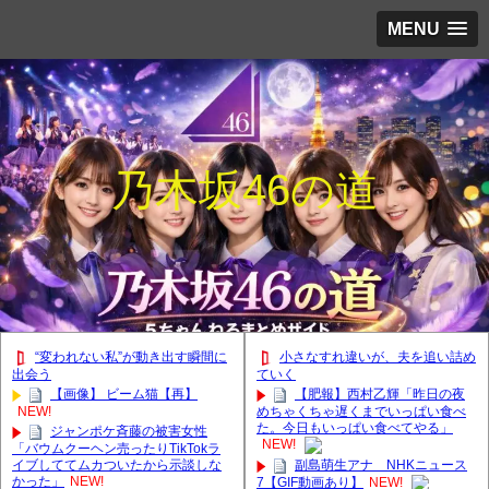
MENU
乃木坂46の道
“変われない私”が動き出す瞬間に
小さなすれ違いが、夫を追い詰め
出会う
ていく
【画像】 ビーム猫【再】
【肥報】西村乙輝「昨日の夜
NEW!
めちゃくちゃ遅くまでいっぱい食べ
た。今日もいっぱい食べてやる」
ジャンポケ斉藤の被害女性
NEW!
「バウムクーヘン売ったりTikTokラ
イブしててムカついたから示談しな
副島萌生アナ NHKニュース
かった」
NEW!
7【GIF動画あり】
NEW!