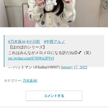
#乃木坂46
#小川彩
#中西アルノ
【ほのぼのシリーズ】
これはみんながメロメロになる訳だね😊💕（笑）
pic.twitter.com/S7HWp2PVgI
— ハットマン (@hathat198907)
January 17, 2025
カテゴリー:
乃木坂46
コメントする