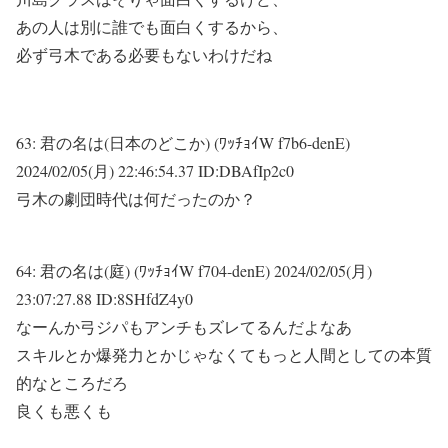
あの人は別に誰でも面白くするから、
必ず弓木である必要もないわけだね
63:
君の名は(日本のどこか) (ﾜｯﾁｮｲW f7b6-denE)
2024/02/05(月) 22:46:54.37 ID:DBAfIp2c0
弓木の劇団時代は何だったのか？
64:
君の名は(庭) (ﾜｯﾁｮｲW f704-denE)
2024/02/05(月)
23:07:27.88 ID:8SHfdZ4y0
なーんか弓ジパもアンチもズレてるんだよなあ
スキルとか爆発力とかじゃなくてもっと人間としての本質
的なところだろ
良くも悪くも