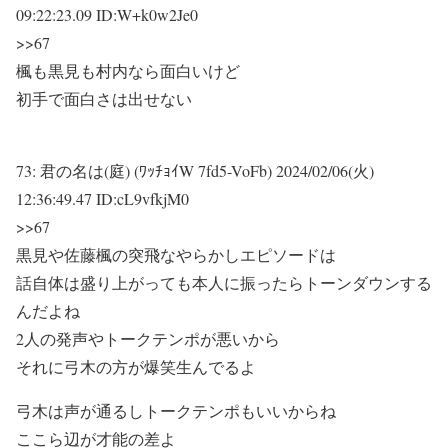
09:22:23.09 ID:W+k0w2Je0
>>67
楓も黒見も村内なら面白いけど
初手で面白さは出せない
73:
君の名は(庭) (ﾜｯﾁｮｲW 7fd5-VoFb)
2024/02/06(火)
12:36:49.47 ID:cL9vfkjM0
>>67
黒見や佐藤楓の突飛なやらかしエピソードは
話自体は盛り上がっても本人に振ったらトーンダウンする
んだよね
2人の発声やトークテンポが悪いから
それに弓木の方が爆笑生んでるよ
弓木は声が通るしトークテンポもいいからね
ここら辺が才能の差よ