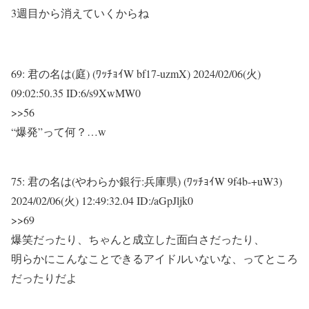
3週目から消えていくからね
69:
君の名は(庭) (ﾜｯﾁｮｲW bf17-uzmX)
2024/02/06(火)
09:02:50.35 ID:6/s9XwMW0
>>56
“爆発”って何？…w
75:
君の名は(やわらか銀行:兵庫県) (ﾜｯﾁｮｲW 9f4b-+uW3)
2024/02/06(火) 12:49:32.04 ID:/aGpJljk0
>>69
爆笑だったり、ちゃんと成立した面白さだったり、
明らかにこんなことできるアイドルいないな、ってところ
だったりだよ