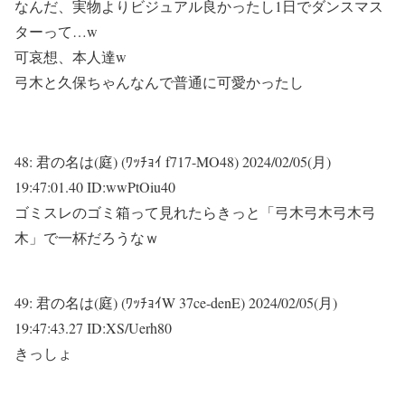
なんだ、実物よりビジュアル良かったし1日でダンスマス
ターって…w
可哀想、本人達w
弓木と久保ちゃんなんで普通に可愛かったし
48:
君の名は(庭) (ﾜｯﾁｮｲ f717-MO48)
2024/02/05(月)
19:47:01.40 ID:wwPtOiu40
ゴミスレのゴミ箱って見れたらきっと「弓木弓木弓木弓
木」で一杯だろうなｗ
49:
君の名は(庭) (ﾜｯﾁｮｲW 37ce-denE)
2024/02/05(月)
19:47:43.27 ID:XS/Uerh80
きっしょ