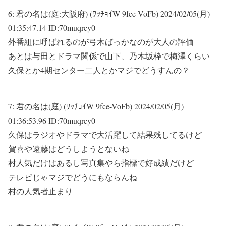
6:
君の名は(庭:大阪府) (ﾜｯﾁｮｲW 9fce-VoFb)
2024/02/05(月)
01:35:47.14 ID:70muqrey0
外番組に呼ばれるのが弓木ばっかなのが大人の評価
あとは与田とドラマ関係で山下、乃木坂枠で梅澤くらい
久保とか4期センター二人とかマジでどうすんの？
7:
君の名は(庭) (ﾜｯﾁｮｲW 9fce-VoFb)
2024/02/05(月)
01:36:53.96 ID:70muqrey0
久保はラジオやドラマで大活躍して結果残してるけど
賀喜や遠藤はどうしようとないね
村人気だけはあるし写真集やら指標で好成績だけど
テレビじゃマジでどうにもならんね
村の人気者止まり