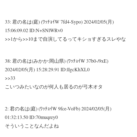
33:
君の名は(庭) (ﾜｯﾁｮｲW 7fd4-Sypo)
2024/02/05(月)
15:06:09.02 ID:N+SNlWRv0
>>1
から
>>10
まで自演してるってキショすぎるスレやな
38:
君の名は(みかか:岡山県) (ﾜｯﾁｮｲW 37b0-/9xE)
2024/02/05(月) 15:28:29.91 ID:lIgcKhXL0
>>33
こいつみたいなのが何人も居るのが弓木オタ
2:
君の名は(庭) (ﾜｯﾁｮｲW 9fce-VoFb)
2024/02/05(月)
01:32:13.50 ID:70muqrey0
そういうことなんだよね