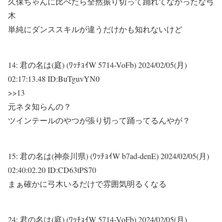
久保ちゃんに比べたら全然振り切って踊れてなかったな弓
木
単純にダンススキルが違うだけかも知れないけど
14:
君の名は(庭) (ﾜｯﾁｮｲW 5714-VoFb)
2024/02/05(月)
02:17:13.48 ID:BuTguvYN0
>>13
元ネタ知らんの？
ツインテールのやつが張り切って踊ってるんやが？
15:
君の名は(神奈川県) (ﾜｯﾁｮｲW b7ad-denE)
2024/02/05(月)
02:40:02.20 ID:CD63tPS70
まぁ確かに弓木いるだけで雰囲気明るくなる
24:
君の名は(庭) (ﾜｯﾁｮｲW 5714-VoFb)
2024/02/05(月)