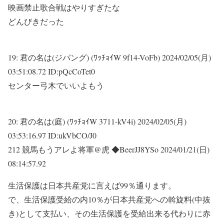
映画禁止歌合戦はやりすぎたな
どんびきだった
19:
君の名は(ジパング) (ﾜｯﾁｮｲW 9f14-VoFb)
2024/02/05(月)
03:51:08.72 ID:pQcCoTet0
センター弓木でいいよもう
20:
君の名は(庭) (ﾜｯﾁｮｲW 3711-kV4i)
2024/02/05(月)
03:53:16.97 ID:ukVbCO/J0
212 競馬もうアレよ将軍@虎 ◆BeerJJ8YSo 2024/01/21(日)
08:14:57.92
生活保護は日本共産党に言えば99％通ります。
で、生活保護受給の内10％が日本共産党への斡旋料(中抜
き)として支払い、その生活保護を受給出来る代わりに赤