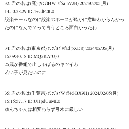
32:
君の名は(庭) (ﾜｯﾁｮｲW 7f5a-nVJB)
2024/02/05(月)
14:50:28.29 ID:4+cdP2lL0
設楽チームなのに設楽のホースが確かに意味わからんかっ
たのになんで？って言うところ面白かったわ
34:
君の名は(東京都) (ﾜｯﾁｮｲ 9fad-pXD8)
2024/02/05(月)
15:09:40.18 ID:MQxKArUj0
25歳が番組で出しゃばるのキツイわ
若い子が見たいのに
35:
君の名は(千葉県) (ﾜｯﾁｮｲW ff4d-BX9H)
2024/02/05(月)
15:15:57.17 ID:UHpdUuME0
ゆんちゃんは相変わらず弓木に厳しい