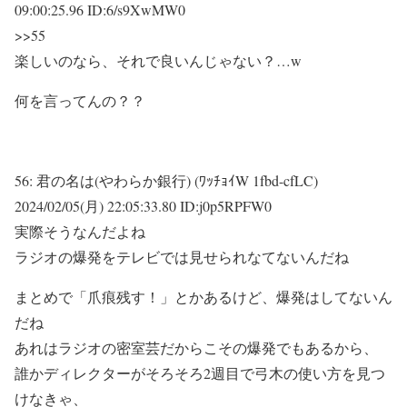
09:00:25.96 ID:6/s9XwMW0
>>55
楽しいのなら、それで良いんじゃない？…w
何を言ってんの？？
56:
君の名は(やわらか銀行) (ﾜｯﾁｮｲW 1fbd-cfLC)
2024/02/05(月) 22:05:33.80 ID:j0p5RPFW0
実際そうなんだよね
ラジオの爆発をテレビでは見せられなてないんだね
まとめで「爪痕残す！」とかあるけど、爆発はしてないん
だね
あれはラジオの密室芸だからこその爆発でもあるから、
誰かディレクターがそろそろ2週目で弓木の使い方を見つ
けなきゃ、