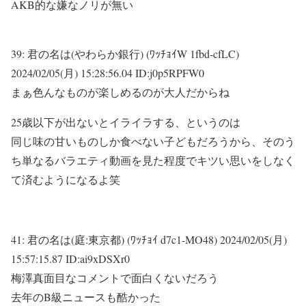
AKB的な嫌なノリが無い
39:
君の名は(やわらか銀行) (ﾜｯﾁｮｲW 1fbd-cfLC)
2024/02/05(月) 15:28:56.04 ID:j0p5RPFW0
まぁ色んなものが楽しめるのが大人だからね
25歳以下が出ないとイライラする、というのは
同じ味の甘いものしか食べない子どもだろうから、そのう
ち単なるバラエティ動画を見た程度でキツい思いをしなく
て済むようになるよ笑
41:
君の名は(庭:東京都) (ﾜｯﾁｮｲ d7c1-MO48)
2024/02/05(月)
15:57:15.87 ID:ai9xDSXr0
梅澤真面目なコメントで面白くないだろう
去年のB級ニュースも酷かった