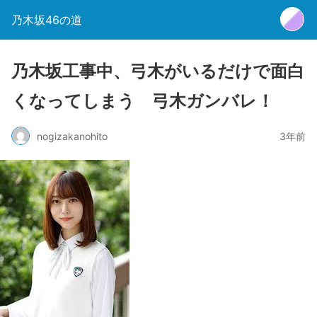
乃木坂46の道
乃木坂工事中、弓木がいるだけで面白
くなってしまう 弓木ガンバレ！
nogizakanohito
3年前