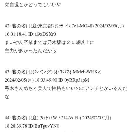
弟自慢とかどうでもいいや
42:
君の名は(庭:東京都) (ﾜｯﾁｮｲ d7c1-MO48)
2024/02/05(月)
16:01:18.41 ID:ai9xDSXr0
まいやん卒業までは乃木坂は２５歳以上に
主力が多かったんだから
43:
君の名は(ジパング) (ｵｲｺﾗﾐﾈｵ MMeb-WRKz)
2024/02/05(月) 18:03:49.90 ID:0yRRp3apM
弓木さんめちゃ美人で性格もいいのにアンチとかいるんだ
な
44:
君の名は(庭) (ﾜｯﾁｮｲW 5714-VoFb)
2024/02/05(月)
18:28:39.78 ID:BuTguvYN0