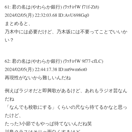
61:
君の名は(やわらか銀行) (ﾜｯﾁｮｲW f71f-Zt/t)
2024/02/05(月) 22:32:03.68 ID:AvU698Gq0
まとめると、
乃木中には必要だけど、乃木坂には不要ってことでいいか
い？
62:
君の名は(やわらか銀行) (ﾜｯﾁｮｲW 9f77-cfLC)
2024/02/05(月) 22:44:17.38 ID:mt9wm6ot0
再現性がないから難しいんだね
例えばラジオだと即興歌があるけど、あれもラジオ芸なん
だね
「なんでも校歌にする」くらいの尺なら待てるかなと思っ
たけど、
たった3小節でもやっぱ待てないんだね笑
川島クラスはそりゃ面白くするけど、