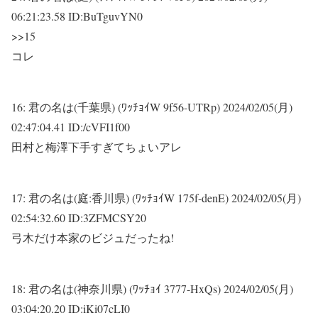
06:21:23.58 ID:BuTguvYN0
>>15
コレ
16:
君の名は(千葉県) (ﾜｯﾁｮｲW 9f56-UTRp)
2024/02/05(月)
02:47:04.41 ID:/cVFI1f00
田村と梅澤下手すぎてちょいアレ
17:
君の名は(庭:香川県) (ﾜｯﾁｮｲW 175f-denE)
2024/02/05(月)
02:54:32.60 ID:3ZFMCSY20
弓木だけ本家のビジュだったね!
18:
君の名は(神奈川県) (ﾜｯﾁｮｲ 3777-HxQs)
2024/02/05(月)
03:04:20.20 ID:iKi07cLI0