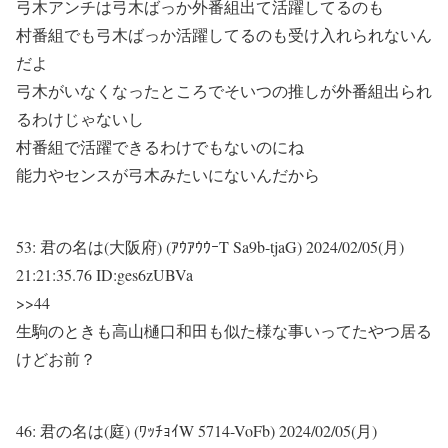
弓木アンチは弓木ばっか外番組出て活躍してるのも
村番組でも弓木ばっか活躍してるのも受け入れられないん
だよ
弓木がいなくなったところでそいつの推しが外番組出られ
るわけじゃないし
村番組で活躍できるわけでもないのにね
能力やセンスが弓木みたいにないんだから
53:
君の名は(大阪府) (ｱｳｱｳｳｰT Sa9b-tjaG)
2024/02/05(月)
21:21:35.76 ID:ges6zUBVa
>>44
生駒のときも高山樋口和田も似た様な事いってたやつ居る
けどお前？
46:
君の名は(庭) (ﾜｯﾁｮｲW 5714-VoFb)
2024/02/05(月)