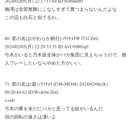
2024/02/05(月) 22:17:13.64 ID:N0l9alof0
梅澤は全部無難にこなしすぎて糞つまらないんだよな
この辺も白石と似てるわ。
60:
君の名は(やわらか銀行) (ﾜｯﾁｮｲW f71f-Zt/t)
2024/02/05(月) 22:29:33.35 ID:AvU698Gq0
弓木がいると乃木坂全体がバカ集団に見えちゃうので、個
人プレーしたいならやめた方がいい。
71:
君の名は(庭) (ﾜｯﾁｮｲ d74b-MO48)
2024/02/06(火)
09:20:44.62 ID:W+k0w2Je0
>>60
弓木の事を未だにバカと思ってる奴がいるんだ
頭の回転の速さは凄いよ