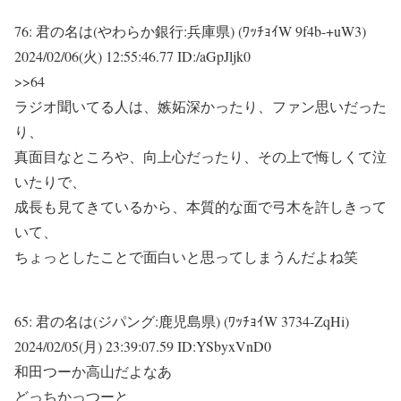
76:
君の名は(やわらか銀行:兵庫県) (ﾜｯﾁｮｲW 9f4b-+uW3)
2024/02/06(火) 12:55:46.77 ID:/aGpJljk0
>>64
ラジオ聞いてる人は、嫉妬深かったり、ファン思いだった
り、
真面目なところや、向上心だったり、その上で悔しくて泣
いたりで、
成長も見てきているから、本質的な面で弓木を許しきって
いて、
ちょっとしたことで面白いと思ってしまうんだよね笑
65:
君の名は(ジパング:鹿児島県) (ﾜｯﾁｮｲW 3734-ZqHi)
2024/02/05(月) 23:39:07.59 ID:YSbyxVnD0
和田つーか高山だよなあ
どっちかっつーと