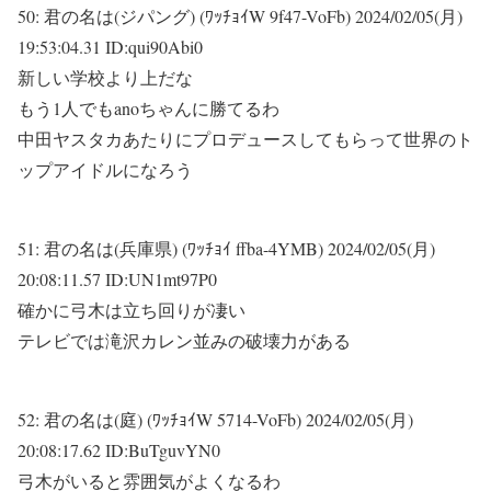
50:
君の名は(ジパング) (ﾜｯﾁｮｲW 9f47-VoFb)
2024/02/05(月)
19:53:04.31 ID:qui90Abi0
新しい学校より上だな
もう1人でもanoちゃんに勝てるわ
中田ヤスタカあたりにプロデュースしてもらって世界のト
ップアイドルになろう
51:
君の名は(兵庫県) (ﾜｯﾁｮｲ ffba-4YMB)
2024/02/05(月)
20:08:11.57 ID:UN1mt97P0
確かに弓木は立ち回りが凄い
テレビでは滝沢カレン並みの破壊力がある
52:
君の名は(庭) (ﾜｯﾁｮｲW 5714-VoFb)
2024/02/05(月)
20:08:17.62 ID:BuTguvYN0
弓木がいると雰囲気がよくなるわ