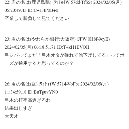
22:
君の名は(鹿児島県) (ﾜｯﾁｮｲW 57dd-TfSS)
2024/02/05(月)
05:20:49.43 ID:C+H4P0B+0
卒業して勝負して見てください
23:
君の名は(やわらか銀行:大阪府) (JPW 0H8f-9oyE)
2024/02/05(月) 06:18:51.71 ID:T+kH1EVOH
弓ジパってまだ「弓木オタが暴れて他下げしてる」ってポ
ーズが通用すると思ってるのか？
26:
君の名は(庭) (ﾜｯﾁｮｲW 5714-VoFb)
2024/02/05(月)
11:34:59.18 ID:BuTguvYN0
弓木の打率高過ぎるわ
結果出しすぎ
大天才