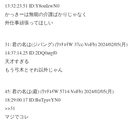
13:32:23.51 ID:Y8ouIzwN0
かっきーは無能の介護ばかりじゃなく
外仕事頑張ってほしい
31:
君の名は(ジパング) (ﾜｯﾁｮｲW 37cc-VoFb)
2024/02/05(月)
14:37:14.25 ID:2DQ0atgf0
天才すぎる
もう弓木とそれ以外じゃん
45:
君の名は(庭) (ﾜｯﾁｮｲW 5714-VoFb)
2024/02/05(月)
18:29:00.17 ID:BuTguvYN0
>>31
マジでコレ