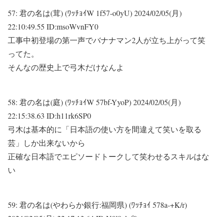
57:
君の名は(茸) (ﾜｯﾁｮｲW 1f57-o0yU)
2024/02/05(月)
22:10:49.55 ID:msoWvnFY0
工事中初登場の第一声でバナナマン2人が立ち上がって笑
ってた。
そんなの歴史上で弓木だけなんよ
58:
君の名は(庭) (ﾜｯﾁｮｲW 57bf-YyoP)
2024/02/05(月)
22:15:38.63 ID:h11rk6SP0
弓木は基本的に「日本語の使い方を間違えて笑いを取る
芸」しか出来ないから
正確な日本語でエピソードトークして笑わせるスキルはな
い
59:
君の名は(やわらか銀行:福岡県) (ﾜｯﾁｮｲ 578a-+K/r)