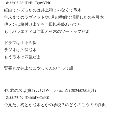
18:32:03.26 ID:BuTguvYN0
紅白でバズったのは井上和じゃなくて弓木
年末までのラヴィットや1月の番組で活躍したのも弓木
他メンは格付け出ても与田以外終わってた
もうバラエティは与田と弓木のツートップだよ
ドラマは山下久保
ラジオは久保弓木
もう弓木は四強だよ
賀喜とか井上なにやってんの？って話
47:
君の名は(庭) (ﾜｯﾁｮｲW bfc0-uzmX)
2024/02/05(月)
18:55:23.29 ID:bt6DsCuR0
今見た、梅とか弓木とかの学校？のどうのこうのの真似