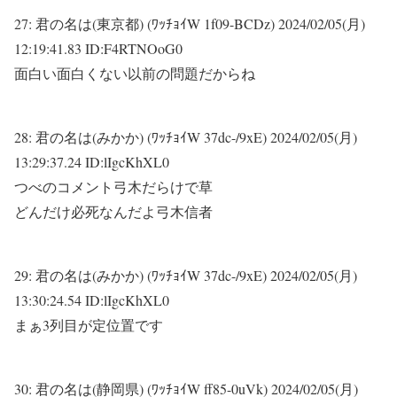
27:
君の名は(東京都) (ﾜｯﾁｮｲW 1f09-BCDz)
2024/02/05(月)
12:19:41.83 ID:F4RTNOoG0
面白い面白くない以前の問題だからね
28:
君の名は(みかか) (ﾜｯﾁｮｲW 37dc-/9xE)
2024/02/05(月)
13:29:37.24 ID:lIgcKhXL0
つべのコメント弓木だらけで草
どんだけ必死なんだよ弓木信者
29:
君の名は(みかか) (ﾜｯﾁｮｲW 37dc-/9xE)
2024/02/05(月)
13:30:24.54 ID:lIgcKhXL0
まぁ3列目が定位置です
30:
君の名は(静岡県) (ﾜｯﾁｮｲW ff85-0uVk)
2024/02/05(月)