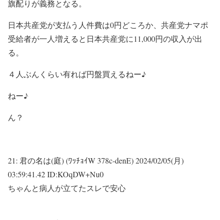
旗配りが義務となる。
日本共産党が支払う人件費は0円どころか、共産党ナマポ
受給者が一人増えると日本共産党に11,000円の収入が出
る。
４人ぶんくらい有れば円盤買えるねー♪
ねー♪
ん？
21:
君の名は(庭) (ﾜｯﾁｮｲW 378c-denE)
2024/02/05(月)
03:59:41.42 ID:KOqDW+Nu0
ちゃんと病人が立てたスレで安心