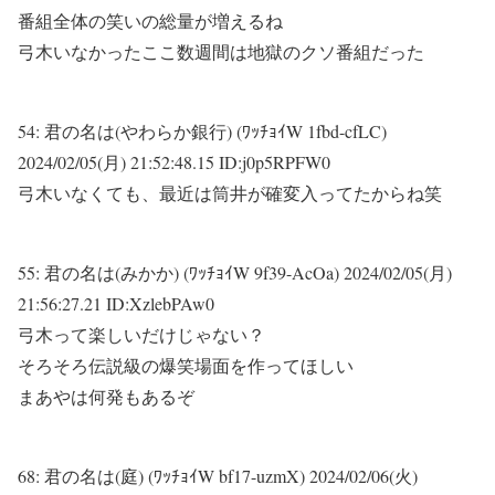
番組全体の笑いの総量が増えるね
弓木いなかったここ数週間は地獄のクソ番組だった
54:
君の名は(やわらか銀行) (ﾜｯﾁｮｲW 1fbd-cfLC)
2024/02/05(月) 21:52:48.15 ID:j0p5RPFW0
弓木いなくても、最近は筒井が確変入ってたからね笑
55:
君の名は(みかか) (ﾜｯﾁｮｲW 9f39-AcOa)
2024/02/05(月)
21:56:27.21 ID:XzlebPAw0
弓木って楽しいだけじゃない？
そろそろ伝説級の爆笑場面を作ってほしい
まあやは何発もあるぞ
68:
君の名は(庭) (ﾜｯﾁｮｲW bf17-uzmX)
2024/02/06(火)