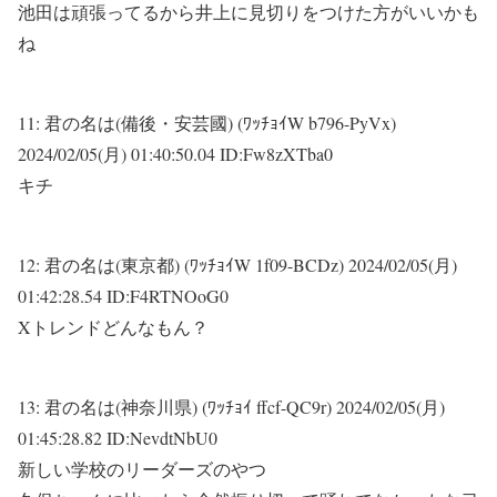
池田は頑張ってるから井上に見切りをつけた方がいいかも
ね
11:
君の名は(備後・安芸國) (ﾜｯﾁｮｲW b796-PyVx)
2024/02/05(月) 01:40:50.04 ID:Fw8zXTba0
キチ
12:
君の名は(東京都) (ﾜｯﾁｮｲW 1f09-BCDz)
2024/02/05(月)
01:42:28.54 ID:F4RTNOoG0
Xトレンドどんなもん？
13:
君の名は(神奈川県) (ﾜｯﾁｮｲ ffcf-QC9r)
2024/02/05(月)
01:45:28.82 ID:NevdtNbU0
新しい学校のリーダーズのやつ