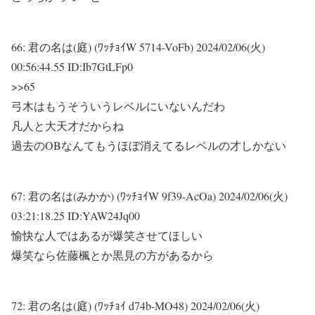
66:
君の名は(庭) (ﾜｯﾁｮｲW 5714-VoFb)
2024/02/06(火)
00:56:44.55 ID:Ib7GtLFp0
>>65
弓木はもうそういうレベルにいないんだわ
凡人と大天才だからね
過去のOBなんてもうほぼ消えてるレベルの才しかない
67:
君の名は(みかか) (ﾜｯﾁｮｲW 9f39-AcOa)
2024/02/06(火)
03:21:18.25 ID:YAW24Jq00
愉快な人ではあるが爆笑させてほしい
爆笑なら佐藤楓とか黒見の方があるから
72:
君の名は(庭) (ﾜｯﾁｮｲ d74b-MO48)
2024/02/06(火)