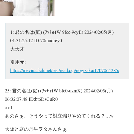
1:
君の名は(庭) (ﾜｯﾁｮｲW 9fce-9oyE)
2024/02/05(月)
01:31:25.12 ID:70muqrey0
大天才
引用元:
https://mevius.5ch.net/test/read.cgi/nogizaka/1707064285/
25:
君の名は(庭) (ﾜｯﾁｮｲW bfc0-uzmX)
2024/02/05(月)
06:32:07.48 ID:bt6DsCuR0
>>1
あのさぁ、そうやって対立煽りやめてくれる？…w
大阪と庭の丹生ヲタさんさぁ