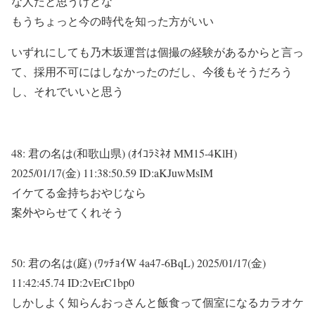
な人だと思うけどな
もうちょっと今の時代を知った方がいい
いずれにしても乃木坂運営は個撮の経験があるからと言っ
て、採用不可にはしなかったのだし、今後もそうだろう
し、それでいいと思う
48:
君の名は(和歌山県) (ｵｲｺﾗﾐﾈｵ MM15-4KlH)
2025/01/17(金) 11:38:50.59 ID:aKJuwMsIM
イケてる金持ちおやじなら
案外やらせてくれそう
50:
君の名は(庭) (ﾜｯﾁｮｲW 4a47-6BqL)
2025/01/17(金)
11:42:45.74 ID:2vErC1bp0
しかしよく知らんおっさんと飯食って個室になるカラオケ