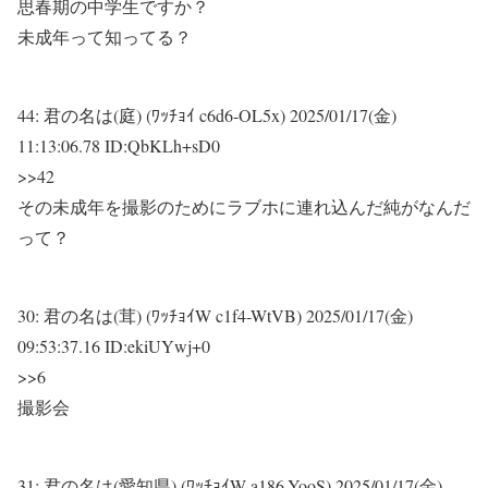
思春期の中学生ですか？
未成年って知ってる？
44:
君の名は(庭) (ﾜｯﾁｮｲ c6d6-OL5x)
2025/01/17(金)
11:13:06.78 ID:QbKLh+sD0
>>42
その未成年を撮影のためにラブホに連れ込んだ純がなんだ
って？
30:
君の名は(茸) (ﾜｯﾁｮｲW c1f4-WtVB)
2025/01/17(金)
09:53:37.16 ID:ekiUYwj+0
>>6
撮影会
31:
君の名は(愛知県) (ﾜｯﾁｮｲW a186-YooS)
2025/01/17(金)