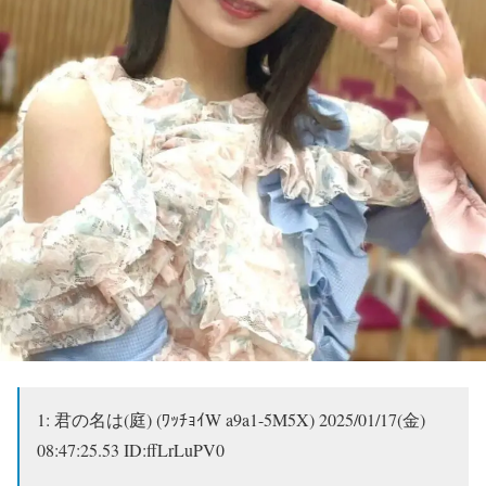
1:
君の名は(庭) (ﾜｯﾁｮｲW a9a1-5M5X)
2025/01/17(金)
08:47:25.53 ID:ffLrLuPV0