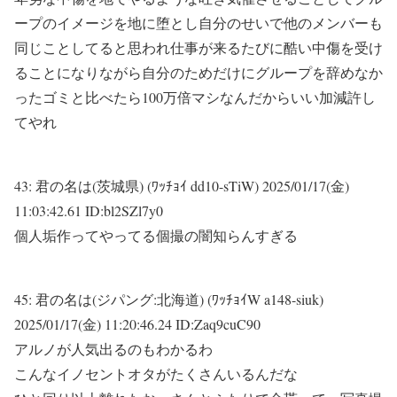
ープのイメージを地に堕とし自分のせいで他のメンバーも
同じことしてると思われ仕事が来るたびに酷い中傷を受け
ることになりながら自分のためだけにグループを辞めなか
ったゴミと比べたら100万倍マシなんだからいい加減許し
てやれ
43:
君の名は(茨城県) (ﾜｯﾁｮｲ dd10-sTiW)
2025/01/17(金)
11:03:42.61 ID:bl2SZl7y0
個人垢作ってやってる個撮の闇知らんすぎる
45:
君の名は(ジパング:北海道) (ﾜｯﾁｮｲW a148-siuk)
2025/01/17(金) 11:20:46.24 ID:Zaq9cuC90
アルノが人気出るのもわかるわ
こんなイノセントオタがたくさんいるんだな