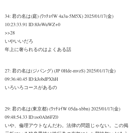
34:
君の名は(庭) (ﾜｯﾁｮｲW 4a3a-5M5X)
2025/01/17(金)
10:23:33.91 ID:8JoWuWZ+0
>>28
いやいいだろ
年上に奢られるのはよくある話
27:
君の名は(ジパング) (JP 0Hde-mvzS)
2025/01/17(金)
09:36:40.45 ID:kJobdPXhH
いろいろコースがあるの
29:
君の名は(東京都) (ﾜｯﾁｮｲW 05da-xbbn)
2025/01/17(金)
09:48:54.33 ID:oo0Ah6FZ0
いや、倫理アウトなんだわ。法律の問題じゃない。この掲