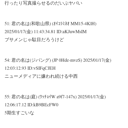
行ったり写真撮らせるのだいぶヤバい
51:
君の名は(和歌山県) (ｵｲｺﾗﾐﾈｵ MM15-4KlH)
2025/01/17(金) 11:43:34.81 ID:aKJuwMsIM
ブサメンじゃ駄目だろうけど
54:
君の名は(ジパング) (JP 0Hde-mvzS)
2025/01/17(金)
12:03:12.93 ID:vSIFqCJEH
ニューメディアに嫌われ続ける中西
55:
君の名は(庭) (ﾜｯﾁｮｲW a9f7-147x)
2025/01/17(金)
12:06:17.12 ID:kB9BEcFW0
5期生すごいな