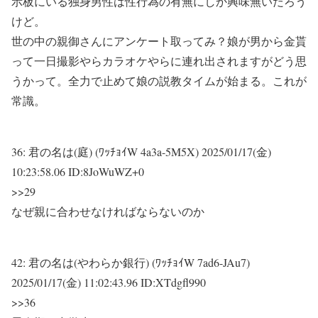
示板にいる独身男性は性行為の有無にしか興味無いだろう
けど。
世の中の親御さんにアンケート取ってみ？娘が男から金貰
って一日撮影やらカラオケやらに連れ出されますがどう思
うかって。全力で止めて娘の説教タイムが始まる。これが
常識。
36:
君の名は(庭) (ﾜｯﾁｮｲW 4a3a-5M5X)
2025/01/17(金)
10:23:58.06 ID:8JoWuWZ+0
>>29
なぜ親に合わせなければならないのか
42:
君の名は(やわらか銀行) (ﾜｯﾁｮｲW 7ad6-JAu7)
2025/01/17(金) 11:02:43.96 ID:XTdgfl990
>>36