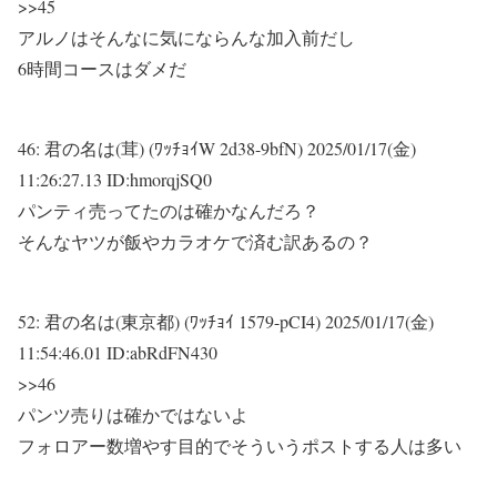
>>45
アルノはそんなに気にならんな加入前だし
6時間コースはダメだ
46:
君の名は(茸) (ﾜｯﾁｮｲW 2d38-9bfN)
2025/01/17(金)
11:26:27.13 ID:hmorqjSQ0
パンティ売ってたのは確かなんだろ？
そんなヤツが飯やカラオケで済む訳あるの？
52:
君の名は(東京都) (ﾜｯﾁｮｲ 1579-pCI4)
2025/01/17(金)
11:54:46.01 ID:abRdFN430
>>46
パンツ売りは確かではないよ
フォロアー数増やす目的でそういうポストする人は多い