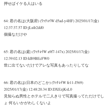
押せばイケる人はいる
64:
君の名は(大阪府) (ﾜｯﾁｮｲW d5ad-y4HF)
2025/01/17(金)
12:37:37.57 ID:jLuIr2dd0
個撮なだけや
65:
君の名は(庭) (ﾜｯﾁｮｲW a9f7-147x)
2025/01/17(金)
12:39:02.13 ID:kB9BEcFW0
世に出てないだけでアレな写真もあったりしてな
66:
君の名は(日本のどこか) (ﾜｯﾁｮｲW fe11-J569)
2025/01/17(金) 12:48:20.34 ID:DXEzjKsL0
見知らぬ男性とホテルで二人きりで写真撮ってただけでし
ょ 何もいかがわしくないよ