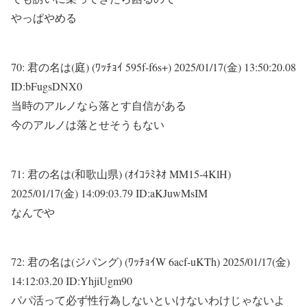
やっぱやめる
70:
君の名は(庭) (ﾜｯﾁｮｲ 595f-f6s+)
2025/01/17(金) 13:50:20.08
ID:bFugsDNX0
当時のアルノなら落とす自信がある
今のアルノは落とせそうもない
71:
君の名は(和歌山県) (ｵｲｺﾗﾐﾈｵ MM15-4KlH)
2025/01/17(金) 14:09:03.79 ID:aKJuwMsIM
なんでや
72:
君の名は(ジパング) (ﾜｯﾁｮｲW 6acf-uKTh)
2025/01/17(金)
14:12:03.20 ID:YhjiUgm90
パパ活って必ず性行為しないといけないわけじゃないよ