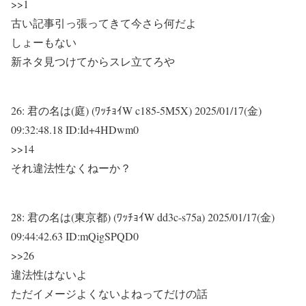
>>1
古い記事引っ張ってきて今さら何だよ
しょーもない
新ネタ見つけてからスレ立てろや
26:
君の名は(庭) (ﾜｯﾁｮｲW c185-5M5X)
2025/01/17(金)
09:32:48.18 ID:Id+4HDwm0
>>14
それ違法性なくねーか？
28:
君の名は(東京都) (ﾜｯﾁｮｲW dd3c-s75a)
2025/01/17(金)
09:44:42.63 ID:mQigSPQD0
>>26
違法性はないよ
ただイメージよくないよねってだけの話