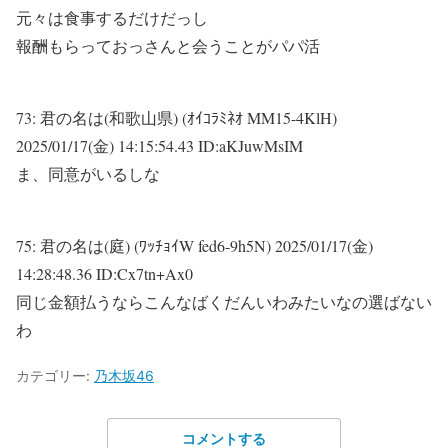
元々は食事するだけだっし
報酬もらっておっさんと会うことがパパ活
73:
君の名は(和歌山県) (ｵｲｺﾗﾐﾈｵ MM15-4KlH)
2025/01/17(金) 14:15:54.43 ID:aKJuwMsIM
ま、同意がいるしな
75:
君の名は(庭) (ﾜｯﾁｮｲW fed6-9h5N)
2025/01/17(金)
14:28:48.36 ID:Cx7tn+Ax0
同じ金額払うならこんなばくだんいわみたいなの選ばない
わ
カテゴリー:
乃木坂46
コメントする