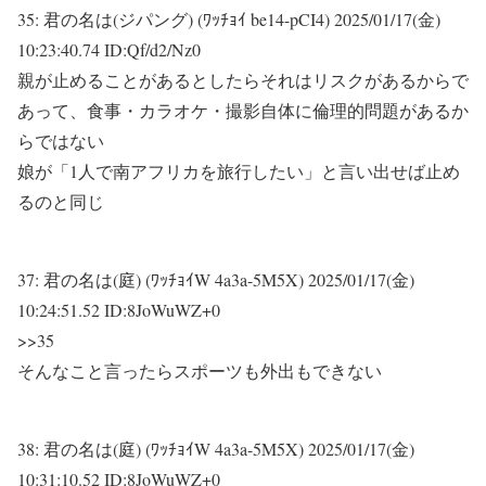
35:
君の名は(ジパング) (ﾜｯﾁｮｲ be14-pCI4)
2025/01/17(金)
10:23:40.74 ID:Qf/d2/Nz0
親が止めることがあるとしたらそれはリスクがあるからで
あって、食事・カラオケ・撮影自体に倫理的問題があるか
らではない
娘が「1人で南アフリカを旅行したい」と言い出せば止め
るのと同じ
37:
君の名は(庭) (ﾜｯﾁｮｲW 4a3a-5M5X)
2025/01/17(金)
10:24:51.52 ID:8JoWuWZ+0
>>35
そんなこと言ったらスポーツも外出もできない
38:
君の名は(庭) (ﾜｯﾁｮｲW 4a3a-5M5X)
2025/01/17(金)
10:31:10.52 ID:8JoWuWZ+0