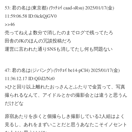
53:
君の名は(東京都) (ﾜｯﾁｮｲ caad-sRsu)
2025/01/17(金)
11:59:06.58 ID:0ickQjGV0
>>46
売ってねえよ数分で消したのまでログで残ってたろ
田舎のJKのほんの冗談投稿だろ
運営に言われた通りSNSも消してたし何も問題ない
47:
君の名は(ジパング) (ﾜｯﾁｮｲ be14-pCI4)
2025/01/17(金)
11:36:12.17 ID:Qf/d2/Nz0
>ひと回り以上離れたおっさんとふたりで金貰って、写真
撮られるなんて、アイドルとかの撮影会とは違うと思うん
だけどな
原宿あたりを歩くと個撮らしき撮影している2人組はよく
見るし、あれをまずいことだと思うあなたこそイノセント