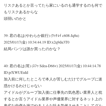
リスクあるとか言ってたら家にいるのも通学するのも何で
もリスクあるからな
頭弱いのかと
39:
君の名は(やわらか銀行) (ﾜｯﾁｮｲ c608-Jq8u)
2025/01/17(金) 10:34:44.19 ID:x2q9du3T0
結局パンツは誰か買ったのかな？
40:
君の名は(茸) (ｽﾌｯ Sdea-D66v)
2025/01/17(金) 10:44:14.78
ID:p/XWUEuId
加入前に何したところで本人が苦しむだけでグループに迷
惑かけるわけじゃない
アイドルがグループ加入後に仕事先の気色悪い業界人と枕
するとか言うアイドル業界や声優業界に対するネット上の
卑劣な中傷を地でやるような吐き気催させることしてグル