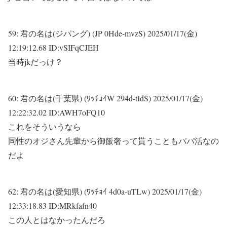
59:
君の名は(ジパング) (JP 0Hde-mvzS)
2025/01/17(金)
12:19:12.68 ID:vSIFqCJEH
当時jkだっけ？
60:
君の名は(千葉県) (ﾜｯﾁｮｲW 294d-tIdS)
2025/01/17(金)
12:22:32.02 ID:AWH7oFQ10
これをそういうなら
同性のオジさん先輩から御飯奢って貰うこともパパ活なの
だよ
62:
君の名は(愛知県) (ﾜｯﾁｮｲ 4d0a-uTLw)
2025/01/17(金)
12:33:18.83 ID:MRkfafn40
この人とはなかったんだろ