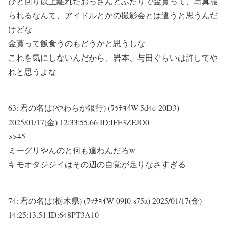
ひと回り以上離れたおっさんとふたりで金貰って、写真撮
られるなんて、アイドルとかの撮影会とは違うと思うんだ
けどな
金貰って飯食うのもどうかと思うしな
これを気にしないんだから、岩本、与田ぐらいは許してや
れと思うよな
63:
君の名は(やわらか銀行) (ﾜｯﾁｮｲW 5d4c-20D3)
2025/01/17(金) 12:33:55.66 ID:IFF3ZEJO0
>>45
ミーグリやんのと何も違わんだろw
キモオタジジイはその辺の自覚が足りなさすぎる
74:
君の名は(栃木県) (ﾜｯﾁｮｲW 09f0-s75a)
2025/01/17(金)
14:25:13.51 ID:648PT3A10