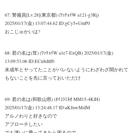
67:
警備員[Lv.28](東京都) (ﾜｯﾁｮｲW a121-g3Rj)
2025/01/17(金) 13:07:44.62 ID:gCy5+UmP0
おこじゅかいは?
68:
君の名は(茸) (ﾜｯﾁｮｲW a1e7-ExQB)
2025/01/17(金)
13:09:53.06 ID:ECn8dtlf0
未成年とヤってたことがバレないようにわざわざ聞かれて
もないことを先に言っておいただけ
69:
君の名は(和歌山県) (ｵｲｺﾗﾐﾈｵ MM15-4KlH)
2025/01/17(金) 13:24:48.17 ID:aKJuwMsIM
アルノわりと好きなので
アプローチしたい
でも誘いに乗ってきたら困るので