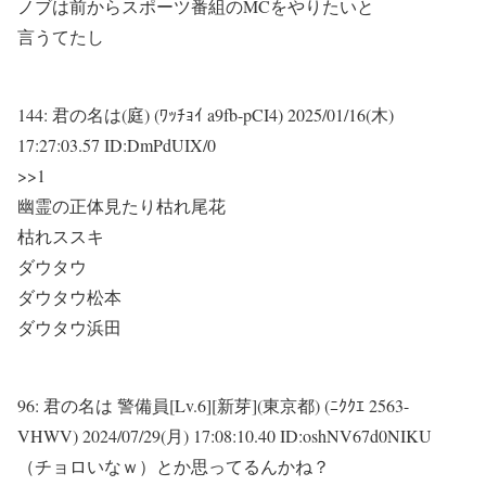
ノブは前からスポーツ番組のMCをやりたいと
言うてたし
144:
君の名は(庭) (ﾜｯﾁｮｲ a9fb-pCI4)
2025/01/16(木)
17:27:03.57 ID:DmPdUIX/0
>>1
幽霊の正体見たり枯れ尾花
枯れススキ
ダウタウ
ダウタウ松本
ダウタウ浜田
96:
君の名は 警備員[Lv.6][新芽](東京都) (ﾆｸｸｴ 2563-
VHWV)
2024/07/29(月) 17:08:10.40 ID:oshNV67d0NIKU
（チョロいなｗ）とか思ってるんかね？