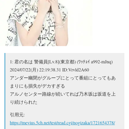
1:
君の名は 警備員[Lv.8](東京都) (ﾜｯﾁｮｲ a992-mJnq)
2024/07/22(月) 22:19:38.31 ID:Vrvld2A60
アンダー幽閉がグループにとって番組にとってもあ
まりにも損失がデカすぎる
アルノセンター路線が続いてれば乃木坂は坂道を上
り続けられた
引用元:
https://mevius.5ch.net/test/read.cgi/nogizaka/1721654378/