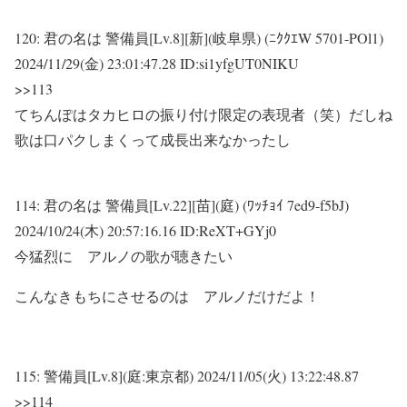
120:
君の名は 警備員[Lv.8][新](岐阜県) (ﾆｸｸｴW 5701-POl1)
2024/11/29(金) 23:01:47.28 ID:si1yfgUT0NIKU
>>113
てちんぽはタカヒロの振り付け限定の表現者（笑）だしね
歌は口パクしまくって成長出来なかったし
114:
君の名は 警備員[Lv.22][苗](庭) (ﾜｯﾁｮｲ 7ed9-f5bJ)
2024/10/24(木) 20:57:16.16 ID:ReXT+GYj0
今猛烈に アルノの歌が聴きたい
こんなきもちにさせるのは アルノだけだよ！
115:
警備員[Lv.8](庭:東京都)
2024/11/05(火) 13:22:48.87
>>114