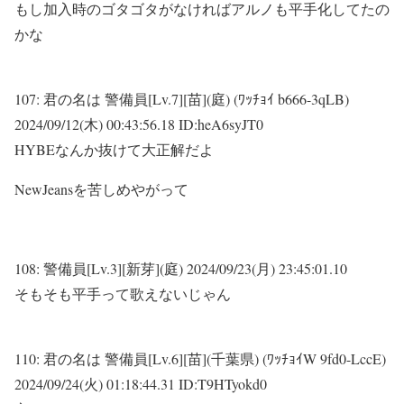
もし加入時のゴタゴタがなければアルノも平手化してたの
かな
107:
君の名は 警備員[Lv.7][苗](庭) (ﾜｯﾁｮｲ b666-3qLB)
2024/09/12(木) 00:43:56.18 ID:heA6syJT0
HYBEなんか抜けて大正解だよ
NewJeansを苦しめやがって
108:
警備員[Lv.3][新芽](庭)
2024/09/23(月) 23:45:01.10
そもそも平手って歌えないじゃん
110:
君の名は 警備員[Lv.6][苗](千葉県) (ﾜｯﾁｮｲW 9fd0-LccE)
2024/09/24(火) 01:18:44.31 ID:T9HTyokd0