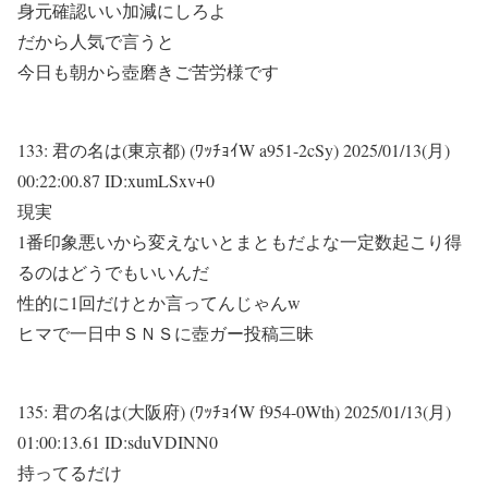
身元確認いい加減にしろよ
だから人気で言うと
今日も朝から壺磨きご苦労様です
133:
君の名は(東京都) (ﾜｯﾁｮｲW a951-2cSy)
2025/01/13(月)
00:22:00.87 ID:xumLSxv+0
現実
1番印象悪いから変えないとまともだよな一定数起こり得
るのはどうでもいいんだ
性的に1回だけとか言ってんじゃんw
ヒマで一日中ＳＮＳに壺ガー投稿三昧
135:
君の名は(大阪府) (ﾜｯﾁｮｲW f954-0Wth)
2025/01/13(月)
01:00:13.61 ID:sduVDINN0
持ってるだけ