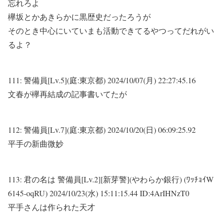
忘れろよ
欅坂とかあきらかに黒歴史だったろうが
そのとき中心にいていまも活動できてるやつってだれがい
るよ？
111:
警備員[Lv.5](庭:東京都)
2024/10/07(月) 22:27:45.16
文春が欅再結成の記事書いてたが
112:
警備員[Lv.7](庭:東京都)
2024/10/20(日) 06:09:25.92
平手の新曲微妙
113:
君の名は 警備員[Lv.2][新芽警](やわらか銀行) (ﾜｯﾁｮｲW
6145-oqRU)
2024/10/23(水) 15:11:15.44 ID:4ArIHNzT0
平手さんは作られた天才