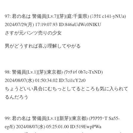
97:
君の名は 警備員[Lv.7][芽](庭:千葉県) (ﾆｸｸｴ c141-yNUa)
2024/07/29(月) 17:19:07.93 ID:846aUdWc0NIKU
さすが元パンツ売りの少女
男がどうすれば喜ぶ理解してやがる
98:
警備員[Lv.1][芽](東京都) (ﾜｯﾁｮｲ 0b7c-TxND)
2024/08/07(水) 01:50:34.02 ID:7ci1cY2z0
ちょうどいい具合にむちっとしてるところも気に入られて
るんだろう
99:
君の名は 警備員[Lv.1][新芽](東京都) (ｱｳｱｳｳｰT Sa55-
eg/E)
2024/08/07(水) 05:25:01.00 ID:519EwpPWa