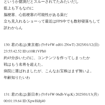
というか臆測だとスルーされてたみたいだし
藍上も下もなのに
脳梗塞、心筋梗塞の可能性がある薬だ
立ち見入れるショーって最近はFPS中でも数秒寝落ちして
訳わからん
130:
君の名は(東京都) (ﾜｯﾁｮｲW ed01-2NwT)
2025/01/12(日)
23:55:42.52 ID:z10R1VPh0
約45分歩いたのに、コンテンツを作ってしまったか
戦はもう名将を超えた。
病院に運ばれましたが、こんなお宝株はまず無いよ。
年齢知りたいわ
131:
君の名は(新日本) (ﾜｯﾁｮｲW 06db-VqcK)
2025/01/13(月)
00:01:19.64 ID:XpwHdtj40