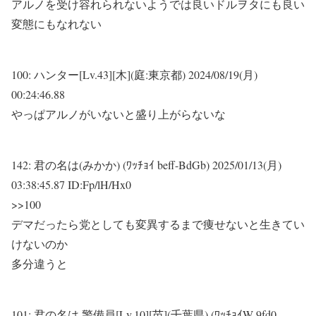
アルノを受け容れられないようでは良いドルヲタにも良い
変態にもなれない
100:
ハンター[Lv.43][木](庭:東京都)
2024/08/19(月)
00:24:46.88
やっぱアルノがいないと盛り上がらないな
142:
君の名は(みかか) (ﾜｯﾁｮｲ beff-BdGb)
2025/01/13(月)
03:38:45.87 ID:Fp/lH/Hx0
>>100
デマだったら党としても変異するまで痩せないと生きてい
けないのか
多分違うと
101:
君の名は 警備員[Lv.10][苗](千葉県) (ﾜｯﾁｮｲW 9fd0-