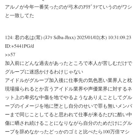
アルノが今年一番笑ったのが弓木のｱﾘｹﾞﾗｧていうのがワシ
と一致してた
124:
君の名は(茸) (ｽﾌｯ Sdba-Jhxx)
2025/01/02(木) 10:31:09.23
ID:+5441PG/d
>>57
加入前にどんな過去があったところで本人が苦しむだけで
グループに迷惑かけるわけじゃない
アイドルがグループ加入後に仕事先の気色悪い業界人と枕
現場撮られるとか言うアイドル業界や声優業界に対するネ
ット上の卑劣な中傷を地でやるようなありえことしてグル
ープのイメージを地に堕とし自分のせいで罪も無いメンバ
ーまで同じことしてると思われて仕事が来るたびに酷い中
傷に晒され続けることになりながら自分のためだけにグル
ープを辞めなかったどっかのゴミと比べたら100万倍マシ