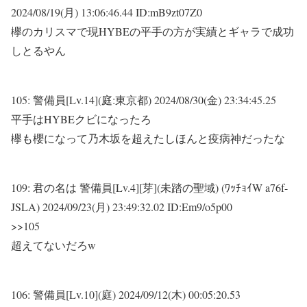
2024/08/19(月) 13:06:46.44 ID:mB9zt07Z0
欅のカリスマで現HYBEの平手の方が実績とギャラで成功
しとるやん
105:
警備員[Lv.14](庭:東京都)
2024/08/30(金) 23:34:45.25
平手はHYBEクビになったろ
欅も櫻になって乃木坂を超えたしほんと疫病神だったな
109:
君の名は 警備員[Lv.4][芽](未踏の聖域) (ﾜｯﾁｮｲW a76f-
JSLA)
2024/09/23(月) 23:49:32.02 ID:Em9/o5p00
>>105
超えてないだろw
106:
警備員[Lv.10](庭)
2024/09/12(木) 00:05:20.53