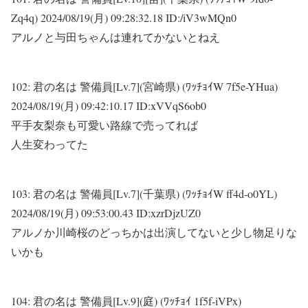
Zq4q)
2024/08/19(月) 09:28:32.18 ID:/iV3wMQn0
アルノと与田ちゃんは連れてかないとねえ
102:
君の名は 警備員[Lv.7](宮崎県) (ﾜｯﾁｮｲW 7f5e-YHua)
2024/08/19(月) 09:42:10.17 ID:xVVqS6ob0
平手友梨奈も可愛い路線で売ってれば
人生変わってた
103:
君の名は 警備員[Lv.7](千葉県) (ﾜｯﾁｮｲW ff4d-o0YL)
2024/08/19(月) 09:53:00.43 ID:xzrDjzUZ0
アルノか川崎桜のどっちかは出演してないと少し物足りな
いかも
104:
君の名は 警備員[Lv.9](庭) (ﾜｯﾁｮｲ 1f5f-iVPx)