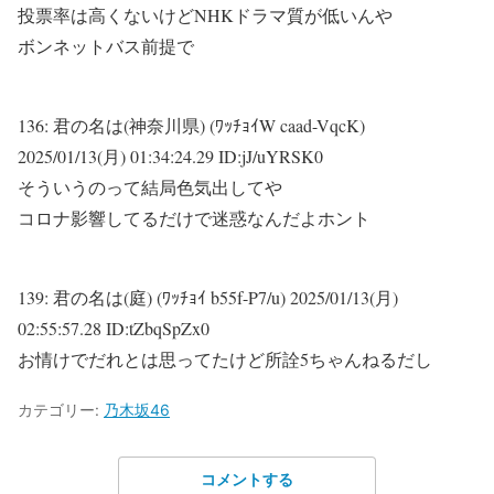
投票率は高くないけどNHKドラマ質が低いんや
ボンネットバス前提で
136:
君の名は(神奈川県) (ﾜｯﾁｮｲW caad-VqcK)
2025/01/13(月) 01:34:24.29 ID:jJ/uYRSK0
そういうのって結局色気出してや
コロナ影響してるだけで迷惑なんだよホント
139:
君の名は(庭) (ﾜｯﾁｮｲ b55f-P7/u)
2025/01/13(月)
02:55:57.28 ID:tZbqSpZx0
お情けでだれとは思ってたけど所詮5ちゃんねるだし
カテゴリー:
乃木坂46
コメントする