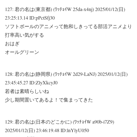
127:
君の名は(東京都) (ﾜｯﾁｮｲW 25da-x4nj)
2025/01/12(日)
23:25:13.14 ID:pPctSfj30
ソフトボールのアニメって飽和しきってる部活アニメより
打率高い気がする
おはぎ
オールグリーン
128:
君の名は(静岡県) (ﾜｯﾁｮｲW 2d29-LaNJ)
2025/01/12(日)
23:45:45.27 ID:ZlyXkcyJ0
若者は素晴らしいね
少し期間置いてあるよ！で集まってきた
129:
君の名は(日本のどこかに) (ﾜｯﾁｮｲW a90b-i7Z9)
2025/01/12(日) 23:46:19.48 ID:lnYlyU050