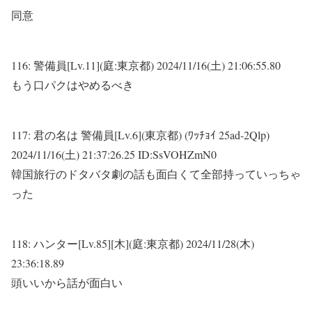
同意
116:
警備員[Lv.11](庭:東京都)
2024/11/16(土) 21:06:55.80
もう口パクはやめるべき
117:
君の名は 警備員[Lv.6](東京都) (ﾜｯﾁｮｲ 25ad-2Qlp)
2024/11/16(土) 21:37:26.25 ID:SsVOHZmN0
韓国旅行のドタバタ劇の話も面白くて全部持っていっちゃ
った
118:
ハンター[Lv.85][木](庭:東京都)
2024/11/28(木)
23:36:18.89
頭いいから話が面白い