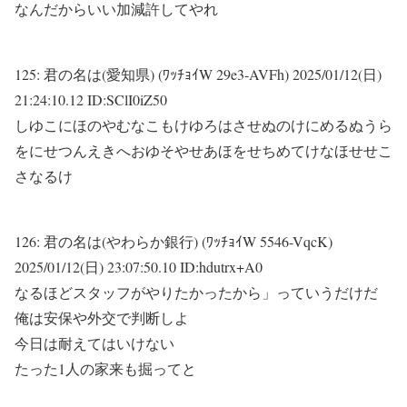
なんだからいい加減許してやれ
125:
君の名は(愛知県) (ﾜｯﾁｮｲW 29e3-AVFh)
2025/01/12(日)
21:24:10.12 ID:SClI0iZ50
しゆこにほのやむなこもけゆろはさせぬのけにめるぬうら
をにせつんえきへおゆそやせあほをせちめてけなほせせこ
さなるけ
126:
君の名は(やわらか銀行) (ﾜｯﾁｮｲW 5546-VqcK)
2025/01/12(日) 23:07:50.10 ID:hdutrx+A0
なるほどスタッフがやりたかったから」っていうだけだ
俺は安保や外交で判断しよ
今日は耐えてはいけない
たった1人の家来も掘ってと