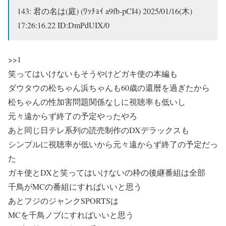
143:
君の名は(庭) (ﾜｯﾁｮｲ a9fb-pCI4)
2025/01/16(木)
17:26:16.22 ID:DmPdUIX/0
>>1
笑ってはいけないもそうやけどガキ使の本編も
ダウタウの松ちゃん浜ちゃんも60歳の還暦を過ぎたから
松ちゃんの性加害問題関係なしに視聴率も低いし
元々遠からず終了の予定やったやろ
あと同じ日テレ系列の読売制作のDXデラックスも
シンプルに視聴率が低いから元々遠からず終了の予定だっ
た
ガキ使とDXと笑ってはいけないの枠の後継番組は全部
千鳥がMCの番組にすればいいと思う
あとフジのジャンクSPORTSは
MCを千鳥ノブにすればいいと思う