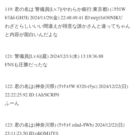
119:
君の名は 警備員[Lv.7](やわらか銀行:東京都) (ﾆｸｸｴW
b7dd-GH5I)
2024/11/29(金) 22:48:49.41 ID:rn/gt3zO0NIKU
わざとらしいいい間違えが得意な誰かさんと違ってちゃん
と内容が面白いんだよな
121:
警備員[Lv.6](庭)
2024/12/11(水) 13:18:36.88
FNSも圧勝だったな
122:
君の名は(神奈川県) (ﾜｯﾁｮｲW 8320-r5yc)
2024/12/22(日)
22:22:25.92 ID:1Ah5lCRP0
ふーん
123:
君の名は(神奈川県) (ﾜｯﾁｮｲ edad-/fWb)
2024/12/22(日)
23:11:23.50 ID:oIiQM1fY0