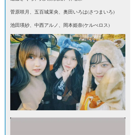
菅原咲月、五百城茉央、奥田いろは(さつまいろ)
池田瑛紗、中西アルノ、岡本姫奈(ケルべロス)