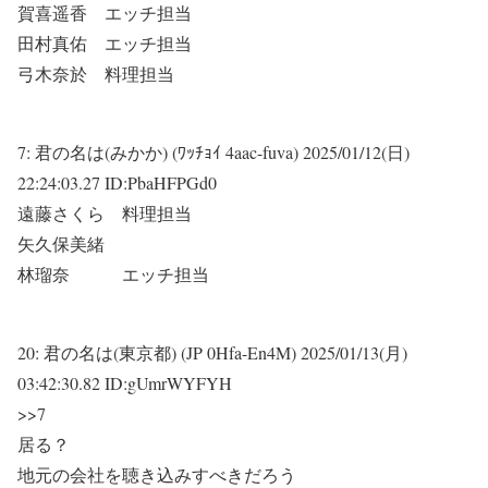
賀喜遥香 エッチ担当
田村真佑 エッチ担当
弓木奈於 料理担当
7:
君の名は(みかか) (ﾜｯﾁｮｲ 4aac-fuva)
2025/01/12(日)
22:24:03.27 ID:PbaHFPGd0
遠藤さくら 料理担当
矢久保美緒
林瑠奈 エッチ担当
20:
君の名は(東京都) (JP 0Hfa-En4M)
2025/01/13(月)
03:42:30.82 ID:gUmrWYFYH
>>7
居る？
地元の会社を聴き込みすべきだろう