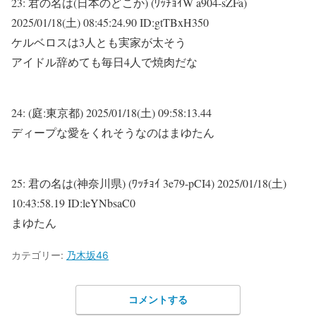
23:
君の名は(日本のどこか) (ﾜｯﾁｮｲW a904-sZFa)
2025/01/18(土) 08:45:24.90 ID:gtTBxH350
ケルベロスは3人とも実家が太そう
アイドル辞めても毎日4人で焼肉だな
24:
(庭:東京都)
2025/01/18(土) 09:58:13.44
ディープな愛をくれそうなのはまゆたん
25:
君の名は(神奈川県) (ﾜｯﾁｮｲ 3e79-pCI4)
2025/01/18(土)
10:43:58.19 ID:leYNbsaC0
まゆたん
カテゴリー:
乃木坂46
コメントする