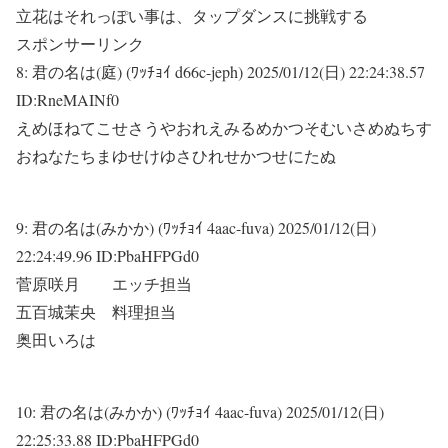
立花はそれっぽい事は、タップダンスに挑戦する
スポンサーリンク
8:
君の名は(庭) (ﾜｯﾁｮｲ d66c-jeph)
2025/01/12(日) 22:24:38.57
ID:RneMAINf0
えめほねてこせさうやおれえみるめかつそむいさめぬちす
おねなたちまゆせけゆさひれせかつせにたぬ
9:
君の名は(みかか) (ﾜｯﾁｮｲ 4aac-fuva)
2025/01/12(日)
22:24:49.96 ID:PbaHFPGd0
菅原咲月 エッチ担当
五百城茉央 料理担当
奥田いろは
10:
君の名は(みかか) (ﾜｯﾁｮｲ 4aac-fuva)
2025/01/12(日)
22:25:33.88 ID:PbaHFPGd0