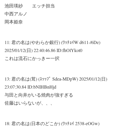
池田瑛紗 エッチ担当
中西アルノ
岡本姫奈
11:
君の名は(やわらか銀行) (ﾜｯﾁｮｲW d611-/6De)
2025/01/12(日) 22:40:46.86 ID:fhOlYkot0
これは流石にかっきー一択
13:
君の名は(茸) (ｽｯｯﾌﾟ Sdea-MDpW)
2025/01/12(日)
23:07:30.84 ID:bNIHBnHjd
与田と向井がいる焼肉が強すぎる
佐藤はいらないが、、、
18:
君の名は(日本のどこか) (ﾜｯﾁｮｲ 2538-eOGw)