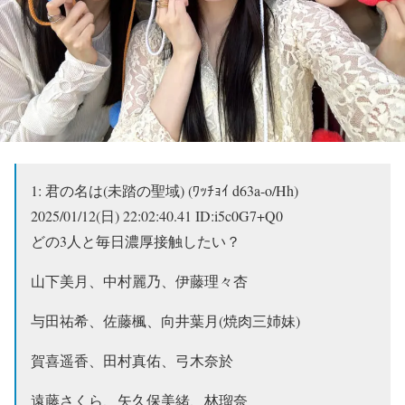
1:
君の名は(未踏の聖域) (ﾜｯﾁｮｲ d63a-o/Hh)
2025/01/12(日) 22:02:40.41 ID:i5c0G7+Q0
どの3人と毎日濃厚接触したい？
山下美月、中村麗乃、伊藤理々杏
与田祐希、佐藤楓、向井葉月(焼肉三姉妹)
賀喜遥香、田村真佑、弓木奈於
遠藤さくら、矢久保美緒、林瑠奈