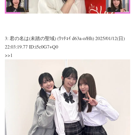
3:
君の名は(未踏の聖域) (ﾜｯﾁｮｲ d63a-o/Hh)
2025/01/12(日)
22:03:19.77 ID:i5c0G7+Q0
>>1