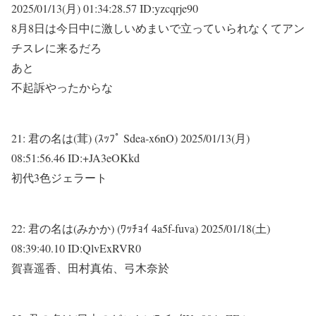
2025/01/13(月) 01:34:28.57 ID:yzcqrje90
8月8日は今日中に激しいめまいで立っていられなくてアン
チスレに来るだろ
あと
不起訴やったからな
21:
君の名は(茸) (ｽｯﾌﾟ Sdea-x6nO)
2025/01/13(月)
08:51:56.46 ID:+JA3eOKkd
初代3色ジェラート
22:
君の名は(みかか) (ﾜｯﾁｮｲ 4a5f-fuva)
2025/01/18(土)
08:39:40.10 ID:QlvExRVR0
賀喜遥香、田村真佑、弓木奈於