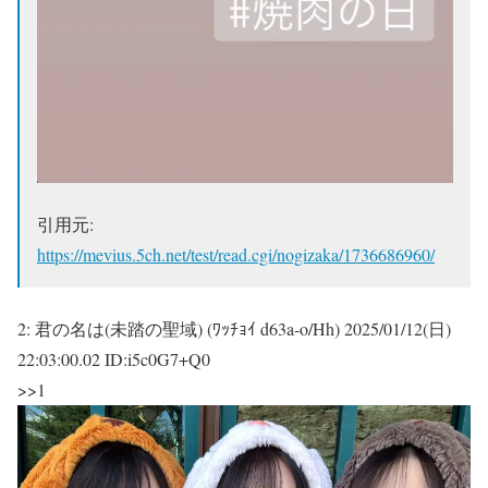
引用元:
https://mevius.5ch.net/test/read.cgi/nogizaka/1736686960/
2:
君の名は(未踏の聖域) (ﾜｯﾁｮｲ d63a-o/Hh)
2025/01/12(日)
22:03:00.02 ID:i5c0G7+Q0
>>1