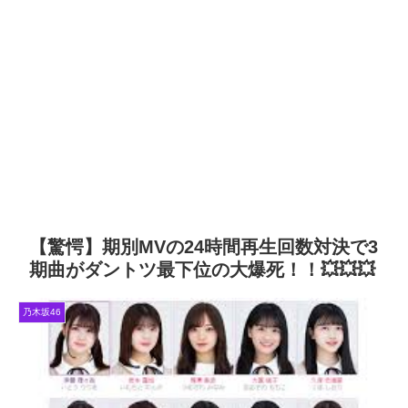
を卒業する理由がこちら
が号泣した2曲目って...【ラヴィット
東京ドーム公演】
Powered by livedoor 相互
岡本姫奈ブログ更新！ 順番に
池田瑛紗との2ショット×２、菅原咲
RSS
月、中西アルノとの3ショット、最後
は菅原咲月との2ショット！【乃木坂
46】
「咲月と楽しくお話しました
☺️ 聞いてねー」佐藤璃果ブログ更
新！ 菅原咲月との2ショットを公開！
【乃木坂46】
『IDOL RUNWAY
COLLECTION』に出演した梅が美し
い！【梅澤美波】【乃木坂46】
Powered by livedoor 相互
【驚愕】期別MVの24時間再生回数対決で3
RSS
期曲がダントツ最下位の大爆死！！💥💥💥
乃木坂46