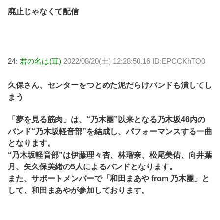
廃止じゃなくて配信
24:
君の名は(茸)
2022/08/20(土) 12:28:50.16 ID:EPCCKhTO0
久保さん、センターをつとめた泥だらけバンドも潰してし
まう
「夢を見る筋肉」は、“乃木團”以来となる乃木坂46内の
バンド“乃木坂軽音部”を結成し、パフォーマンスする一曲
となります。
“乃木坂軽音部”は伊藤理々杏、林瑠奈、松尾美佑、向井葉
月、矢久保美緒の5人によるバンドとなります。
また、サポートメンバーで「和田まあや from 乃木團」と
して、和田まあやが参加しております。