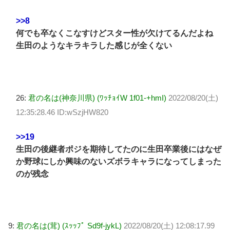
>>8
何でも卒なくこなすけどスター性が欠けてるんだよね
生田のようなキラキラした感じが全くない
26:
君の名は(神奈川県) (ﾜｯﾁｮｲW 1f01-+hmI)
2022/08/20(土)
12:35:28.46 ID:wSzjHW820
>>19
生田の後継者ポジを期待してたのに生田卒業後にはなぜ
か野球にしか興味のないズボラキャラになってしまった
のが残念
9:
君の名は(茸) (ｽｯｯﾌﾟ Sd9f-jykL)
2022/08/20(土) 12:08:17.99