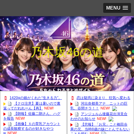
MENU
乃木坂46の道
1420gの娘がくれた“生きる力”。
恋は疑惑に染まり、狂気へ変わる
【クロ注意】夏は暑いので裏
河出奈都美アナ ニットの巨
返ってだれれーん【再】
NEW!
乳、谷間チラ！！
NEW!
【朗報】佐藤二朗さん、ハグ
アンジュルム後藤花出演見合
を報告
NEW!
わせのお知らせ
NEW!
【画像】Ｘの育乳アカウント
【悲報】「お兄」こと橋田歩
の成長観察するのが好きなやつ
果の兄、当時8歳の妹にとんでもない
w
NEW!
ことを頼む
NEW!