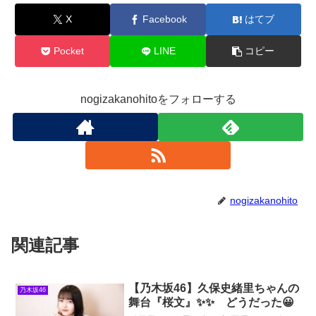
ec0056dbe781%3Aamzn1.symc.409c7fce-
cbd2-4cf4-a6cb-
X
Facebook
はてブ
824c258c8778&pf_rd_p=7133fed1-b7f0-4a9a-
85e6-
ec0056dbe781&pf_rd_r=F0GVFPC8KNW5GC6
Pocket
LINE
コピー
3AECC&pd_rd_wg=CP725&pd_rd_r=668e3f8
9-479f-4247-a2a5-
fc36bda4dc25&pd_rd_i=B0D41G2VND&th=1&
linkCode=ll1&tag=16wpnaruhodo-
22&linkId=409a0bfbcef3e087da6e4789da2255
nogizakanohitoをフォローする
dc&language=ja_JP&ref_=as_li_ss_tl
nogizakanohito
関連記事
【乃木坂46】久保史緒里ちゃんの
乃木坂46
舞台『桜文』✨✨ どうだった😀