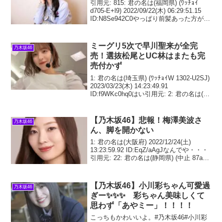
引用元: 815: 君の名は(福岡県) (ﾜｯﾁｮｲ
d705-E+l9) 2022/09/22(木) 06:29:51.15
ID:N8Se942C0やっぱり前髪あった方がい
いと思うかな前髪ない方がズラかぶりや
すくなるんだろうが821:
ミーグリ5次で早川聖来が全完
乃木坂46
売！選抜松尾とUC林はまたも完
売付かず
1: 君の名は(埼玉県) (ﾜｯﾁｮｲW 1302-U2SJ)
2023/03/23(木) 14:23:49.91
ID:f9WKc0hq0はい引用元: 2: 君の名は(長
屋) (ﾜｯﾁｮｲW 092c-UOZv) 2023/03/23(木
【乃木坂46】悲報！梅澤美波さ
乃木坂46
ん、脚を開かない
1: 君の名は(大阪府) 2022/12/24(土)
13:23:59.92 ID:EqZ/aAgJなんでや・・・
引用元: 22: 君の名は(静岡県) (中止 87a5-
UiRp) 2022/12/24(土) 15:10:23.98 ID:
【乃木坂46】小川彩ちゃん可愛過
乃木坂46
ぎー✨✨✨ 彩ちゃん美味しくて
思わず「あやミー」！！！！
こっちもかわいいよ。#乃木坂46#小川彩