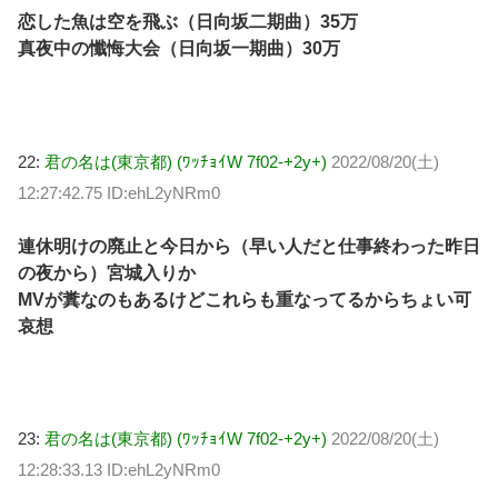
恋した魚は空を飛ぶ（日向坂二期曲）35万
真夜中の懺悔大会（日向坂一期曲）30万
22:
君の名は(東京都) (ﾜｯﾁｮｲW 7f02-+2y+)
2022/08/20(土)
12:27:42.75 ID:ehL2yNRm0
連休明けの廃止と今日から（早い人だと仕事終わった昨日
の夜から）宮城入りか
MVが糞なのもあるけどこれらも重なってるからちょい可
哀想
23:
君の名は(東京都) (ﾜｯﾁｮｲW 7f02-+2y+)
2022/08/20(土)
12:28:33.13 ID:ehL2yNRm0