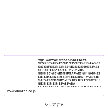
https://www.amazon.co.jp/REENEW-
%E5%B0%8F%E3%81%95%E3%81%AA%E3
%83%8F%E3%83%B3%E3%83%90%E3%83
%BC%E3%82%AC%E3%83%BC-
%E8%B6%85%E5%8F%AF%E6%84%9B%E3
%81%84%E5%80%8B%E6%80%A7%E3%81
%AE%E8%90%8C%E3%81%88%E3%82%B0
%E3%83%83%E3%82%BA-
%E3%83%97%E3%83%AC%E3%82%BC%E3
%83%B3%E3%83%88%E8%B4%88%E3%82
www.amazon.co.jp
%8A%E7%89%A9-
%E3%82%A2%E3%83%8B%E3%83%A1%E3
%82%B0%E3%83%83%E3%82%BA/dp/B0D4
1G2VND?pd_rd_w=Am19u&content-
シェアする
id=amzn1.sym.7133fed1-b7f0-4a9a-85e6-