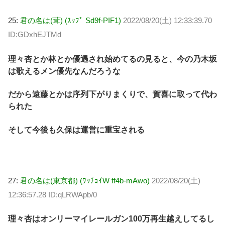
25:
君の名は(茸) (ｽｯﾌﾟ Sd9f-PIF1)
2022/08/20(土) 12:33:39.70
ID:GDxhEJTMd
理々杏とか林とか優遇され始めてるの見ると、今の乃木坂
は歌えるメン優先なんだろうな
だから遠藤とかは序列下がりまくりで、賀喜に取って代わ
られた
そして今後も久保は運営に重宝される
27:
君の名は(東京都) (ﾜｯﾁｮｲW ff4b-mAwo)
2022/08/20(土)
12:36:57.28 ID:qLRWApb/0
理々杏はオンリーマイレールガン100万再生越えしてるし