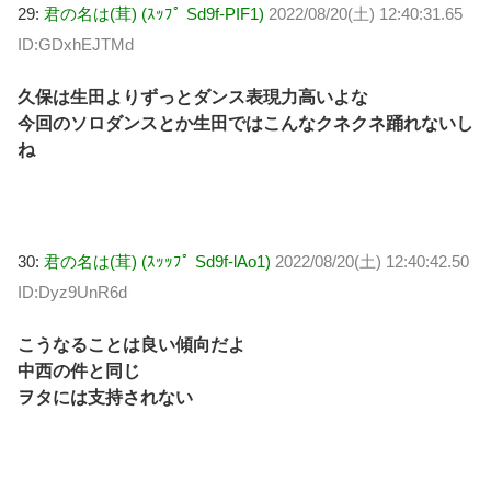
29:
君の名は(茸) (ｽｯﾌﾟ Sd9f-PIF1)
2022/08/20(土) 12:40:31.65
ID:GDxhEJTMd
久保は生田よりずっとダンス表現力高いよな
今回のソロダンスとか生田ではこんなクネクネ踊れないし
ね
30:
君の名は(茸) (ｽｯｯﾌﾟ Sd9f-lAo1)
2022/08/20(土) 12:40:42.50
ID:Dyz9UnR6d
こうなることは良い傾向だよ
中西の件と同じ
ヲタには支持されない