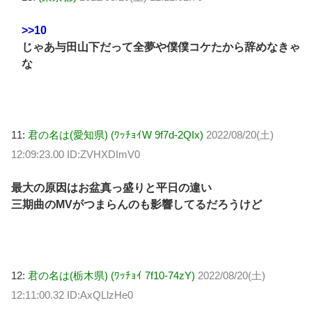
>>10
じゃあ与田山下だって全夢や僕僕コケたから辞めなきゃ
な
11:
君の名は(愛知県) (ﾜｯﾁｮｲW 9f7d-2QIx)
2022/08/20(土)
12:09:23.00 ID:ZVHXDImV0
最大の原因はお盆真っ盛りと平日の違い
三期曲のMVがつまらんのも影響してるだろうけど
12:
君の名は(栃木県) (ﾜｯﾁｮｲ 7f10-74zY)
2022/08/20(土)
12:11:00.32 ID:AxQLlzHe0