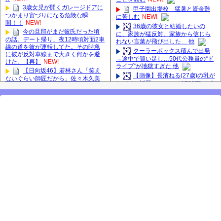
3歳女児が開くガレージドアに
甲子園出場校 猛暑と資金難
つかまり宙づりになる危険な瞬
に苦しむ
NEW!
間！！
NEW!
36歳の彼女と結婚したいの
今の旦那がまだ彼氏だった頃
に、家族が猛反対。家族から信じら
の話。デート帰り、夜12時頃対面2車
れない言葉が飛び出した… 他
線の道を彼が運転してた。その時急
クーラーボックス積んで出発
に彼が反対車線まで大きく何かを避
→途中で買い足し…50代公務員の“ド
けた。【再】
NEW!
ライブ”が地獄すぎた 他
【日向坂46】若林さん「笑え
【画像】長濱ねる(27歳)の乳が
ないぐらい師匠だから」佐々木久美
ヤバイと話題にｗｗｗｗ1700万バズ
と卒業後初の共演の様子がこちら！
ｗｗｗｗｗｗｗｗｗｗ 他
【激レアさん】
【悲報】井上和さん、3期6期
【櫻坂46】田村保乃だけジャ
の人気最下位と抱き合わせで波紋へ #
ージを脱いでいた理由
乃木坂46 #乃木坂46のスター
【櫻坂46】ミーグリで喧
長濱ねる、事務所移籍 フラー
嘩！？山下瞳月、これはマジギレし
ム所属を発表
てる
【櫻坂46】田村保乃だけジャ
【日向坂46】河田陽菜卒業
ージを脱いでいた理由
後、衝撃の年齢順がこちら
【櫻坂46】ハリソン守屋「ゆ
【櫻坂46】久々にあのメンバ
ーづのせいです」【ラヴィット!】
ーがラヴィット出演へ！！！
良い品揃え！櫻坂46 12thシン
【肥報】長嶋凛桜さんがお太
グル『Make or Break』オフィシャル
グッズ絶賛販売受付中
りになった模様【りおたん】【乃木
坂スター誕生！SIX】【乃木坂46】
2025年8月5日（火）のメディ
ア情報
マジか…河田陽菜が日向坂46
【櫻坂46】なすなか中西さん