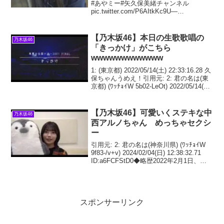
#あやミー#矢久保美緒チャンネル
pic.twitter.com/P6AItkKc9U—
nandome_no_nanase (@nanase46maru_)
July 27, 2022
【乃木坂46】本日の生歌歌唱の
乃木坂46
「きっかけ」がこちら
wwwwwwwwwwww
1: (東京都) 2022/05/14(土) 22:33:16.28 久
保ちゃんうめえ！引用元: 2: 君の名は(東
京都) (ﾜｯﾁｮｲW 5b02-LeOt) 2022/05/14(土)
22:37:30.01 ID:V2rnXzCP0い
【乃木坂46】可愛いくステキな中
乃木坂46
西アルノちゃん めっちゃセクシ
ー
引用元: 2: 君の名は(神奈川県) (ﾜｯﾁｮｲW
9f83-/v+v) 2024/02/04(日) 12:38:32.71
ID:a6FCFStD0◆略歴2022年2月1日、
『乃木坂46 新メンバー募集オーディショ
ン』に合格。2月8日、
スポンサーリンク