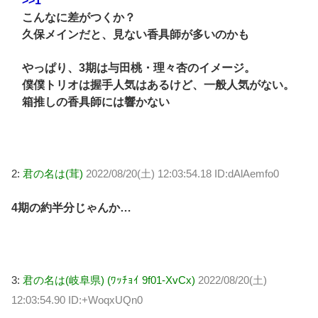
>>1
こんなに差がつくか？
久保メインだと、見ない香具師が多いのかも
やっぱり、3期は与田桃・理々杏のイメージ。
僕僕トリオは握手人気はあるけど、一般人気がない。
箱推しの香具師には響かない
2:
君の名は(茸)
2022/08/20(土) 12:03:54.18 ID:dAlAemfo0
4期の約半分じゃんか…
3:
君の名は(岐阜県) (ﾜｯﾁｮｲ 9f01-XvCx)
2022/08/20(土)
12:03:54.90 ID:+WoqxUQn0