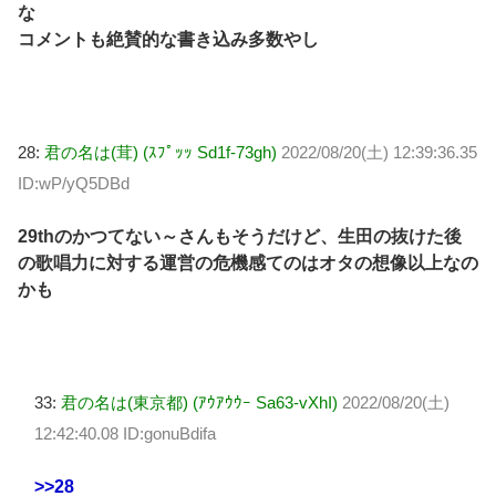
な
コメントも絶賛的な書き込み多数やし
28:
君の名は(茸) (ｽﾌﾟｯｯ Sd1f-73gh)
2022/08/20(土) 12:39:36.35
ID:wP/yQ5DBd
29thのかつてない～さんもそうだけど、生田の抜けた後
の歌唱力に対する運営の危機感てのはオタの想像以上なの
かも
33:
君の名は(東京都) (ｱｳｱｳｳｰ Sa63-vXhI)
2022/08/20(土)
12:42:40.08 ID:gonuBdifa
>>28