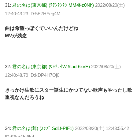
31:
君の名は(東京都) (ﾃﾃﾝﾃﾝﾃﾝ MM4f-z0Nh)
2022/08/20(土)
12:40:43.23 ID:5E7HYeg4M
曲は希望っぽくていいんだけどね
MVが残念
32:
君の名は(東京都) (ﾜｯﾁｮｲW 9fad-6xvE)
2022/08/20(土)
12:40:48.79 ID:kDP4H7Oj0
きっかけ生歌にスター誕生にかつてない歌声もやったし歌
重視なんだろうね
34:
君の名は(茸) (ｽｯﾌﾟ Sd1f-PIF1)
2022/08/20(土) 12:43:55.42
ID:S6uVJv9kd