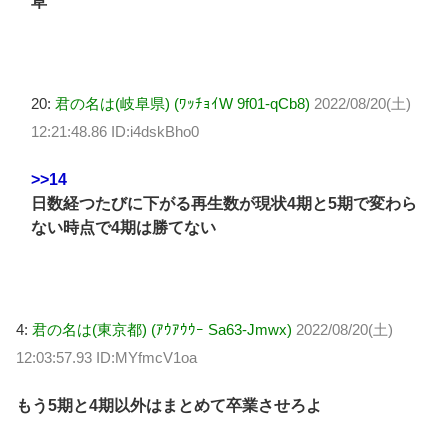
草
20:
君の名は(岐阜県) (ﾜｯﾁｮｲW 9f01-qCb8)
2022/08/20(土)
12:21:48.86 ID:i4dskBho0
>>14
日数経つたびに下がる再生数が現状4期と5期で変わら
ない時点で4期は勝てない
4:
君の名は(東京都) (ｱｳｱｳｳｰ Sa63-Jmwx)
2022/08/20(土)
12:03:57.93 ID:MYfmcV1oa
もう5期と4期以外はまとめて卒業させろよ