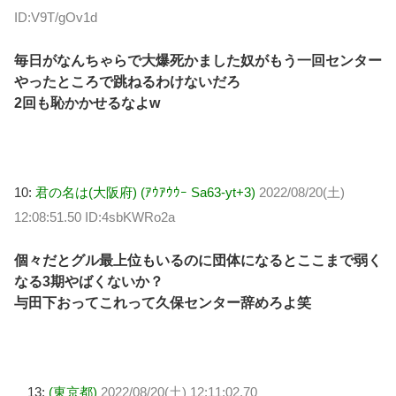
ID:V9T/gOv1d
毎日がなんちゃらで大爆死かました奴がもう一回センター
やったところで跳ねるわけないだろ
2回も恥かかせるなよw
10:
君の名は(大阪府) (ｱｳｱｳｳｰ Sa63-yt+3)
2022/08/20(土)
12:08:51.50 ID:4sbKWRo2a
個々だとグル最上位もいるのに団体になるとここまで弱く
なる3期やばくないか？
与田下おってこれって久保センター辞めろよ笑
13:
(東京都)
2022/08/20(土) 12:11:02.70