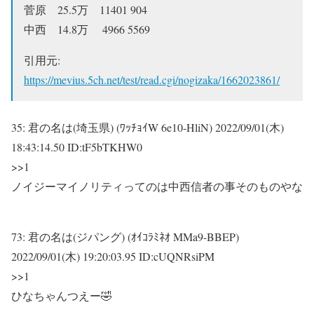
菅原 25.5万 11401 904
中西 14.8万 4966 5569
引用元:
https://mevius.5ch.net/test/read.cgi/nogizaka/1662023861/
35:
君の名は(埼玉県) (ﾜｯﾁｮｲW 6e10-HliN)
2022/09/01(木)
18:43:14.50 ID:tF5bTKHW0
>>1
ノイジーマイノリティってのは中西信者の事そのものやな
73:
君の名は(ジパング) (ｵｲｺﾗﾐﾈｵ MMa9-BBEP)
2022/09/01(木) 19:20:03.95 ID:cUQNRsiPM
>>1
ひなちゃんつえー🤣