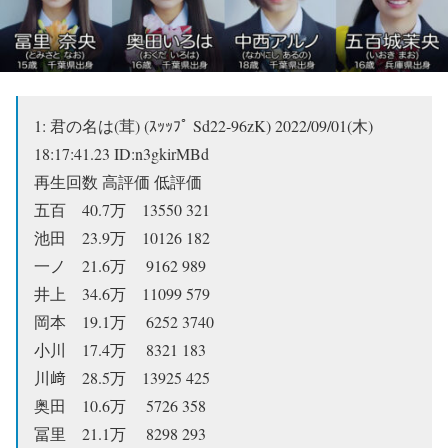
1:
君の名は(茸) (ｽｯｯﾌﾟ Sd22-96zK)
2022/09/01(木)
18:17:41.23 ID:n3gkirMBd
再生回数 高評価 低評価
五百 40.7万 13550 321
池田 23.9万 10126 182
一ノ 21.6万 9162 989
井上 34.6万 11099 579
岡本 19.1万 6252 3740
小川 17.4万 8321 183
川﨑 28.5万 13925 425
奥田 10.6万 5726 358
冨里 21.1万 8298 293