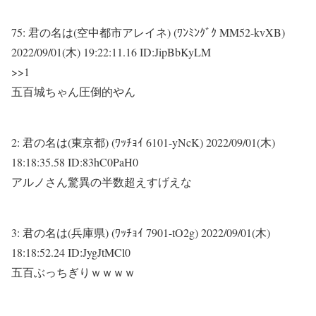
75:
君の名は(空中都市アレイネ) (ﾜﾝﾐﾝｸﾞｸ MM52-kvXB)
2022/09/01(木) 19:22:11.16 ID:JipBbKyLM
>>1
五百城ちゃん圧倒的やん
2:
君の名は(東京都) (ﾜｯﾁｮｲ 6101-yNcK)
2022/09/01(木)
18:18:35.58 ID:83hC0PaH0
アルノさん驚異の半数超えすげえな
3:
君の名は(兵庫県) (ﾜｯﾁｮｲ 7901-tO2g)
2022/09/01(木)
18:18:52.24 ID:JygJtMCl0
五百ぶっちぎりｗｗｗｗ