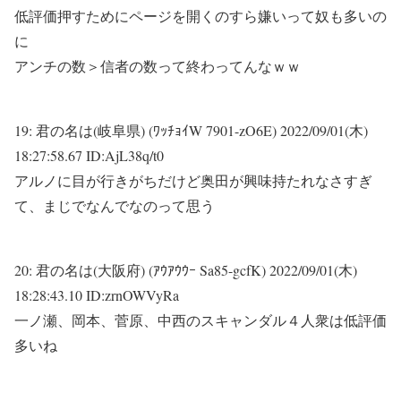
低評価押すためにページを開くのすら嫌いって奴も多いの
に
アンチの数＞信者の数って終わってんなｗｗ
19:
君の名は(岐阜県) (ﾜｯﾁｮｲW 7901-zO6E)
2022/09/01(木)
18:27:58.67 ID:AjL38q/t0
アルノに目が行きがちだけど奥田が興味持たれなさすぎ
て、まじでなんでなのって思う
20:
君の名は(大阪府) (ｱｳｱｳｳｰ Sa85-gcfK)
2022/09/01(木)
18:28:43.10 ID:zrnOWVyRa
一ノ瀬、岡本、菅原、中西のスキャンダル４人衆は低評価
多いね