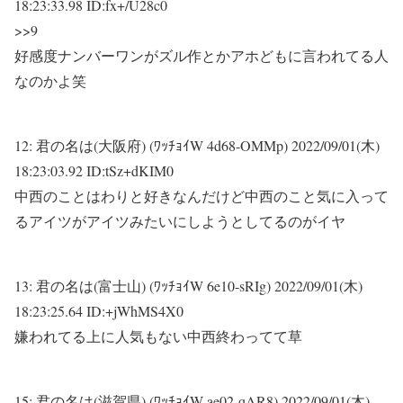
18:23:33.98 ID:fx+/U28c0
>>9
好感度ナンバーワンがズル作とかアホどもに言われてる人
なのかよ笑
12:
君の名は(大阪府) (ﾜｯﾁｮｲW 4d68-OMMp)
2022/09/01(木)
18:23:03.92 ID:tSz+dKIM0
中西のことはわりと好きなんだけど中西のこと気に入って
るアイツがアイツみたいにしようとしてるのがイヤ
13:
君の名は(富士山) (ﾜｯﾁｮｲW 6e10-sRIg)
2022/09/01(木)
18:23:25.64 ID:+jWhMS4X0
嫌われてる上に人気もない中西終わってて草
15:
君の名は(滋賀県) (ﾜｯﾁｮｲW ae02-qAR8)
2022/09/01(木)