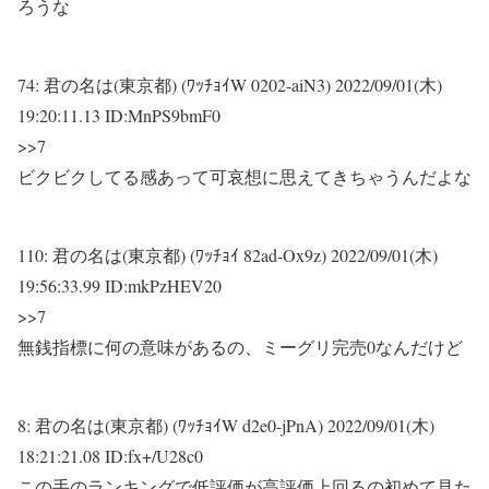
ろうな
74:
君の名は(東京都) (ﾜｯﾁｮｲW 0202-aiN3)
2022/09/01(木)
19:20:11.13 ID:MnPS9bmF0
>>7
ビクビクしてる感あって可哀想に思えてきちゃうんだよな
110:
君の名は(東京都) (ﾜｯﾁｮｲ 82ad-Ox9z)
2022/09/01(木)
19:56:33.99 ID:mkPzHEV20
>>7
無銭指標に何の意味があるの、ミーグリ完売0なんだけど
8:
君の名は(東京都) (ﾜｯﾁｮｲW d2e0-jPnA)
2022/09/01(木)
18:21:21.08 ID:fx+/U28c0
この手のランキングで低評価が高評価上回るの初めて見た