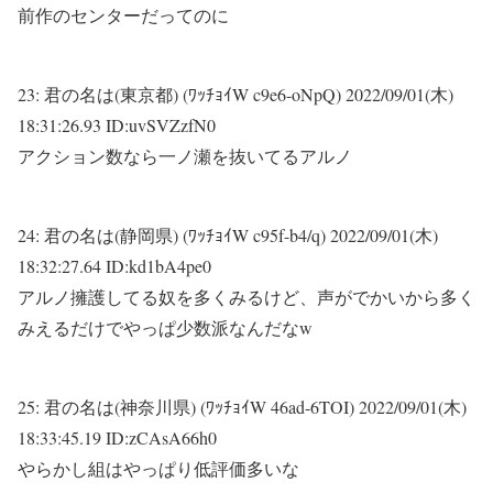
前作のセンターだってのに
23:
君の名は(東京都) (ﾜｯﾁｮｲW c9e6-oNpQ)
2022/09/01(木)
18:31:26.93 ID:uvSVZzfN0
アクション数なら一ノ瀬を抜いてるアルノ
24:
君の名は(静岡県) (ﾜｯﾁｮｲW c95f-b4/q)
2022/09/01(木)
18:32:27.64 ID:kd1bA4pe0
アルノ擁護してる奴を多くみるけど、声がでかいから多く
みえるだけでやっぱ少数派なんだなw
25:
君の名は(神奈川県) (ﾜｯﾁｮｲW 46ad-6TOI)
2022/09/01(木)
18:33:45.19 ID:zCAsA66h0
やらかし組はやっぱり低評価多いな