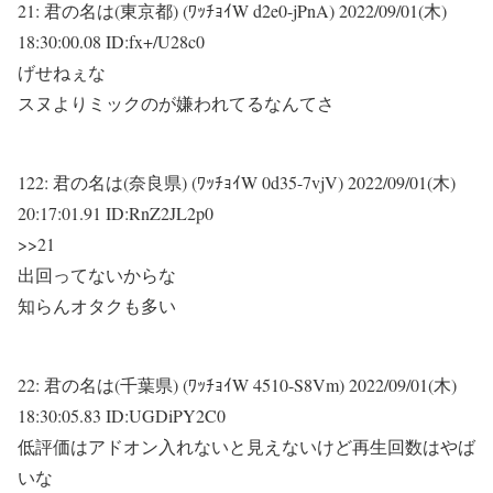
21:
君の名は(東京都) (ﾜｯﾁｮｲW d2e0-jPnA)
2022/09/01(木)
18:30:00.08 ID:fx+/U28c0
げせねぇな
スヌよりミックのが嫌われてるなんてさ
122:
君の名は(奈良県) (ﾜｯﾁｮｲW 0d35-7vjV)
2022/09/01(木)
20:17:01.91 ID:RnZ2JL2p0
>>21
出回ってないからな
知らんオタクも多い
22:
君の名は(千葉県) (ﾜｯﾁｮｲW 4510-S8Vm)
2022/09/01(木)
18:30:05.83 ID:UGDiPY2C0
低評価はアドオン入れないと見えないけど再生回数はやば
いな