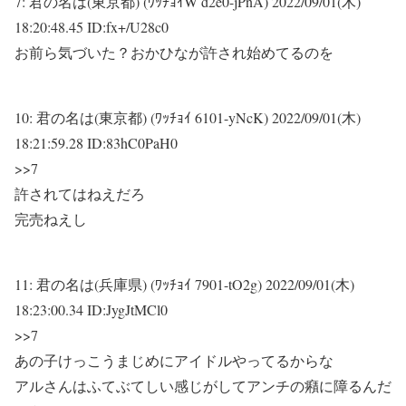
7:
君の名は(東京都) (ﾜｯﾁｮｲW d2e0-jPnA)
2022/09/01(木)
18:20:48.45 ID:fx+/U28c0
お前ら気づいた？おかひなが許され始めてるのを
10:
君の名は(東京都) (ﾜｯﾁｮｲ 6101-yNcK)
2022/09/01(木)
18:21:59.28 ID:83hC0PaH0
>>7
許されてはねえだろ
完売ねえし
11:
君の名は(兵庫県) (ﾜｯﾁｮｲ 7901-tO2g)
2022/09/01(木)
18:23:00.34 ID:JygJtMCl0
>>7
あの子けっこうまじめにアイドルやってるからな
アルさんはふてぶてしい感じがしてアンチの癪に障るんだ