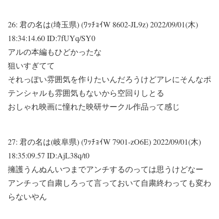
26:
君の名は(埼玉県) (ﾜｯﾁｮｲW 8602-JL9z)
2022/09/01(木)
18:34:14.60 ID:7fUYq/SY0
アルの本編もひどかったな
狙いすぎてて
それっぽい雰囲気を作りたいんだろうけどアレにそんなポ
テンシャルも雰囲気もないから空回りしとる
おしゃれ映画に憧れた映研サークル作品って感じ
27:
君の名は(岐阜県) (ﾜｯﾁｮｲW 7901-zO6E)
2022/09/01(木)
18:35:09.57 ID:AjL38q/t0
擁護うんぬんいつまでアンチするのっては思うけどなー
アンチって自粛しろって言っておいて自粛終わっても変わ
らないやん