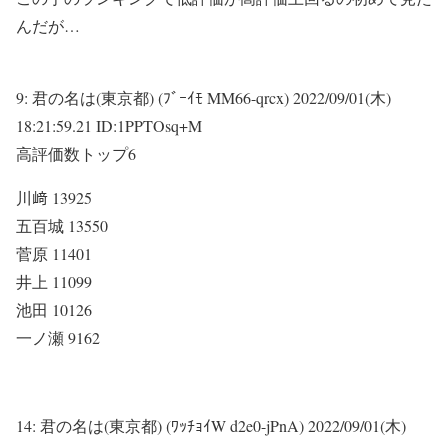
んだが…
9:
君の名は(東京都) (ﾌﾞｰｲﾓ MM66-qrcx)
2022/09/01(木)
18:21:59.21 ID:1PPTOsq+M
高評価数トップ6
川﨑 13925
五百城 13550
菅原 11401
井上 11099
池田 10126
一ノ瀬 9162
14:
君の名は(東京都) (ﾜｯﾁｮｲW d2e0-jPnA)
2022/09/01(木)