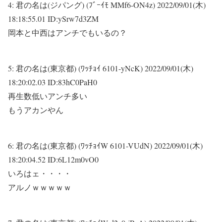
4:
君の名は(ジパング) (ﾌﾞｰｲﾓ MMf6-ON4z)
2022/09/01(木)
18:18:55.01 ID:ySrw7d3ZM
岡本と中西はアンチでもいるの？
5:
君の名は(東京都) (ﾜｯﾁｮｲ 6101-yNcK)
2022/09/01(木)
18:20:02.03 ID:83hC0PaH0
再生数低いアンチ多い
もうアカンやん
6:
君の名は(東京都) (ﾜｯﾁｮｲW 6101-VUdN)
2022/09/01(木)
18:20:04.52 ID:6L12m0vO0
いろはェ・・・・
アルノｗｗｗｗｗ