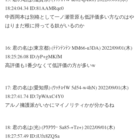
18:24:04.34 ID:81AAMRqe0
中西岡本は別格として一ノ瀬菅原も低評価多い方なのはや
はりまだ根に持ってる奴がいるのか
16:
君の名は(東京都) (ﾃﾃﾝﾃﾝﾃﾝ MM66-u3DA)
2022/09/01(木)
18:25:26.08 ID:/yP+gMKfM
高評価も1番少なくて低評価の方が多いw
17:
君の名は(愛知県) (ﾜｯﾁｮｲW 5d54-w4hN)
2022/09/01(木)
18:27:41.74 ID:7pWAxC4Y0
アルノ擁護派がいかにマイノリティかが分かるね
18:
君の名は(光) (ｱｳｱｳｳｰ Sa85-+Tz+)
2022/09/01(木)
18:27:57.49 ID:iUfx8ZQSa