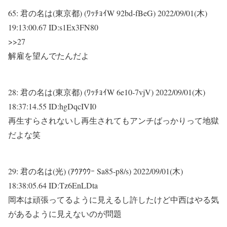
65:
君の名は(東京都) (ﾜｯﾁｮｲW 92bd-fBeG)
2022/09/01(木)
19:13:00.67 ID:s1Ex3FN80
>>27
解雇を望んでたんだよ
28:
君の名は(東京都) (ﾜｯﾁｮｲW 6e10-7vjV)
2022/09/01(木)
18:37:14.55 ID:hgDqcIVI0
再生すらされないし再生されてもアンチばっかりって地獄
だよな笑
29:
君の名は(光) (ｱｳｱｳｳｰ Sa85-p8/s)
2022/09/01(木)
18:38:05.64 ID:Tz6EnLDta
岡本は頑張ってるように見えるし許したけど中西はやる気
があるように見えないのが問題