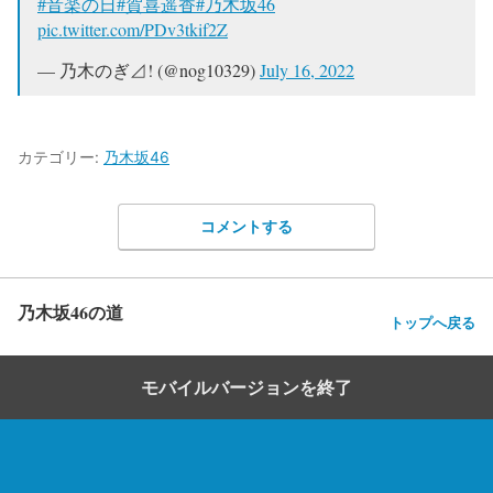
#音楽の日
#賀喜遥香
#乃木坂46
pic.twitter.com/PDv3tkif2Z
— 乃木のぎ⊿! (@nog10329)
July 16, 2022
カテゴリー:
乃木坂46
コメントする
乃木坂46の道
トップへ戻る
モバイルバージョンを終了