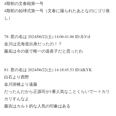
4期初の文春砲第一号
4期初の始球式第一号（文春に撮られたあとなのにゴリ推
し）
78:
君の名は
2024/06/22(土) 14:06:41.86 ID:JLVsI
金川は北海道出身だったの！？
藤嶌は今の坂で唯一の道産子だと思ったわ
81:
君の名は
2024/06/22(土) 14:18:45.53 ID:ldkYK
白石より西野
金川掛橋より遠藤
だったんだから正源司が1番人気なことくらいで一々カリ
カリすんなよ
藤吉はカルト的な人気の印象はある