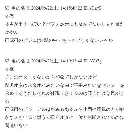
80:
君の名は
2024/06/22(土) 14:15:49.22 ID:sDayD
>>79
藤吉が平手っぽい？パフォ足元にも及んでないし見た目だ
けやん
正源司のビジュは4期の中でもトップじゃないレベル
82:
君の名は
2024/06/22(土) 14:19:38.48 ID:3Vs7g
>>80
そこのオタじゃないから印象でしかないけど
櫻坂オタはスタオバみたいな曲で平手みたいなセンターを
求めてそうだしそれが体現できてるのは藤吉だけな気がす
る
正源司のビジュアルは好みもあるから小西や藤嶌の方が好
きな人もいると思うが日向オタに上位と判断されてるのは
間違いない