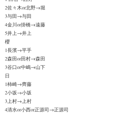
2佐々木or北野→堀
3与田→与田
4金川or掛橋→遠藤
5井上→井上
櫻
1長濱→平手
2森田or田村→森田
3谷口or中嶋→山下
日
1柿崎→齊藤
2小坂→小坂
3上村→上村
4清水or小西or正源司→正源司