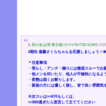
1:
君の名は(茸:東京都) (ﾜｯﾁｮｲW f735-SC6H)
2025
4期生 遠藤さくらちゃんを応援しましょう！❀.*･ﾟ❀
＊注意事項
・荒らし・アンチ・煽りには徹底スルーでお
・他メンを叩いたり、他人が不愉快になるよ
・変態は固くお断りします。
・新規の方には優しく接し、皆で良い雰囲気
※次スレは
>>970
もしくは、
>>980
過ぎたら宣言して立ててください