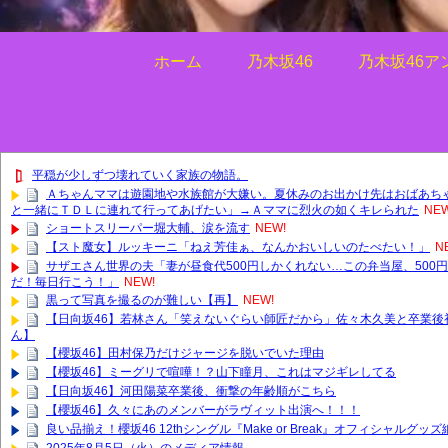
ホーム
乃木坂46
乃木坂46ア
平穏が少しずつ壊れていく家族の物語。
Ａちゃんママは遊園地や水族館が大嫌い。夏休みのお出かけ先はおばあち
と一緒にＴＤＬに連れて行ってあげたい」→Ａママに烈火の如くキレられた
NEW
ショートスリーパー堀大輔、涙を流す
NEW!
【スト魔女】ルッキーニ「ねえ芳佳ぁ、なんかおいしいのたべたい！」
N
サザエさん世界の夫「妻が昼食代500円しかくれない…この弁当屋、500
だ！毎日行こう！」
NEW!
黒って写真を撮るのが難しい【再】
NEW!
【日向坂46】若林さん「笑えないぐらい師匠だから」佐々木久美と卒業後
ん】
【櫻坂46】田村保乃だけジャージを脱いでいた理由
【櫻坂46】ミーグリで喧嘩！？山下瞳月、これはマジギレしてる
【日向坂46】河田陽菜卒業後、衝撃の年齢順がこちら
【櫻坂46】久々にあのメンバーがラヴィット出演へ！！！
良い品揃え！櫻坂46 12thシングル『Make or Break』オフィシャルグ