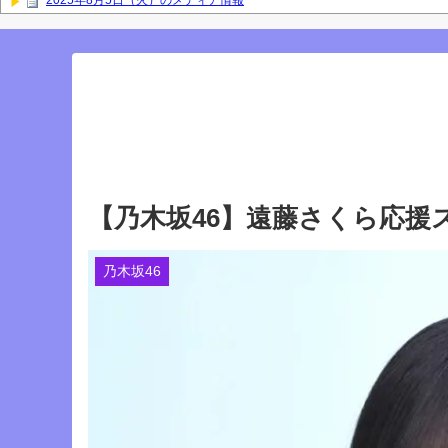
2025年8月5日（火）のメディア情報
【櫻坂46】なすなか中西さんが号泣した2曲目って...【ラヴィット 東京ド
岡本姫奈ブログ更新！ 順番に池田瑛紗との2ショット×２、菅原咲月、中
との2ショット！【乃木坂46】
「咲月と楽しくお話しました☺️ 聞いてねー」佐藤璃果ブログ更新！ 菅原
『IDOL RUNWAY COLLECTION』に出演した梅が美しい！【梅澤美波】
Powered by livedoor 相互RSS
【乃木坂46】遠藤さくら応援ス
乃木坂46