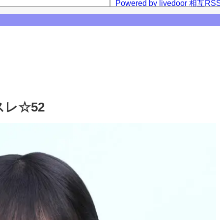
Powered by livedoor 相互RS
ーム公演】
西アルノとの3ショット、最後は菅原咲月
咲月との2ショットを公開！【乃木坂46】
【乃木坂46】
レ☆52