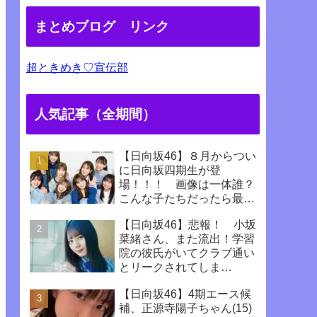
まとめブログ リンク
超ときめき♡宣伝部
人気記事（全期間）
【日向坂46】８月からつい
に日向坂四期生が登
場！！！ 画像は一体誰？
こんな子たちだったら最高
じゃない！！！！
【日向坂46】悲報！ 小坂
菜緒さん、また流出！学習
院の彼氏がいてクラブ通い
とリークされてしま
う！！！！！！
【日向坂46】4期エース候
補、正源寺陽子ちゃん(15)