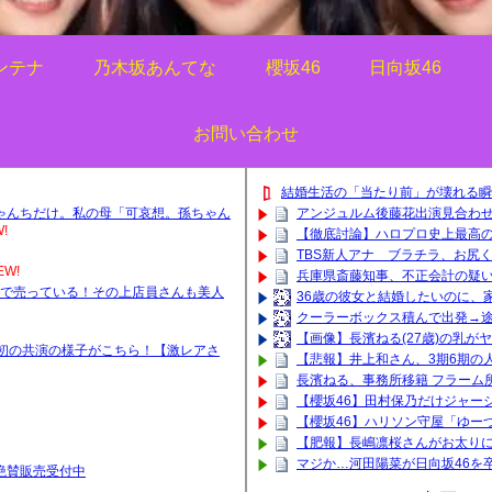
ンテナ
乃木坂あんてな
櫻坂46
日向坂46
お問い合わせ
結婚生活の「当たり前」が壊れる瞬
ゃんちだけ。私の母「可哀想。孫ちゃん
アンジュルム後藤花出演見合わ
!
【徹底討論】ハロプロ史上最高
TBS新人アナ ブラチラ、お尻
EW!
兵庫県斎藤知事、不正会計の疑
円で売っている！その上店員さんも美人
36歳の彼女と結婚したいのに、
クーラーボックス積んで出発→途
【画像】長濱ねる(27歳)の乳が
初の共演の様子がこちら！【激レアさ
【悲報】井上和さん、3期6期の人
長濱ねる、事務所移籍 フラーム
【櫻坂46】田村保乃だけジャー
【櫻坂46】ハリソン守屋「ゆー
【肥報】長嶋凛桜さんがお太りに
マジか…河田陽菜が日向坂46を
ッズ絶賛販売受付中