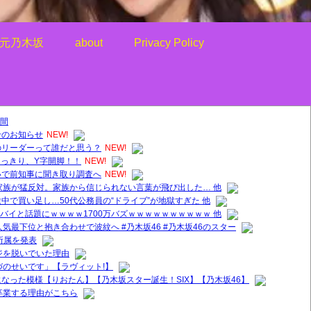
元乃木坂
about
Privacy Policy
間
せのお知らせ
NEW!
のリーダーって誰だと思う？
NEW!
くっきり、Y字開脚！！
NEW!
いで前知事に聞き取り調査へ
NEW!
家族が猛反対。家族から信じられない言葉が飛び出した… 他
中で買い足し…50代公務員の“ドライブ”が地獄すぎた 他
ヤバイと話題にｗｗｗｗ1700万バズｗｗｗｗｗｗｗｗｗｗ 他
気最下位と抱き合わせで波紋へ #乃木坂46 #乃木坂46のスター
所属を発表
ジを脱いでいた理由
づのせいです」【ラヴィット!】
なった模様【りおたん】【乃木坂スター誕生！SIX】【乃木坂46】
卒業する理由がこちら