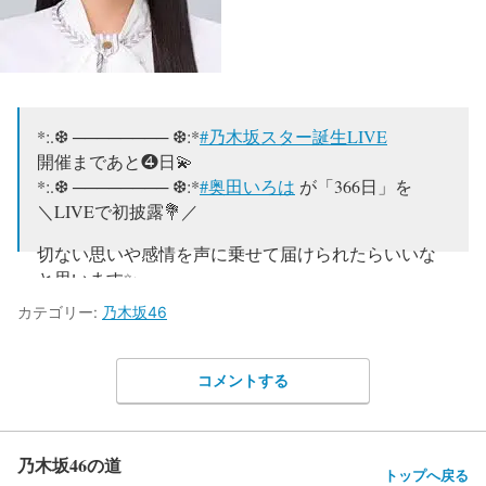
*:.❆ ──────── ❆:*
#乃木坂スター誕生LIVE
開催まであと❹日💫
*:.❆ ──────── ❆:*
#奥田いろは
が「366日」を
＼LIVEで初披露💐／
切ない思いや感情を声に乗せて届けられたらいいな
と思います✨
カテゴリー:
乃木坂46
🎟️配信チケット発売中
https://t.co/4AuAo5ssbf
#乃木坂46
#オズワルド
pic.twitter.com/wgsbUGo9ma
コメントする
— 超・乃木坂スター誕生！【公式】 (@nogista_ntv)
December 12, 2023
乃木坂46の道
トップへ戻る