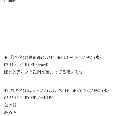
Profile
46:
君の名は(東京都) (ﾜｯﾁｮｲ bf6f-UC+/)
2022/09/21(水)
03:11:34.31 ID:EL3eeagj0
随分とアルノと距離が縮まってる感あるな
47:
君の名は(はんぺん) (ﾜｯﾁｮｲW ff10-hHx5)
2022/09/21(水)
03:33:19.91 ID:MEg9AKkP0
なぎ◎
ある ✕