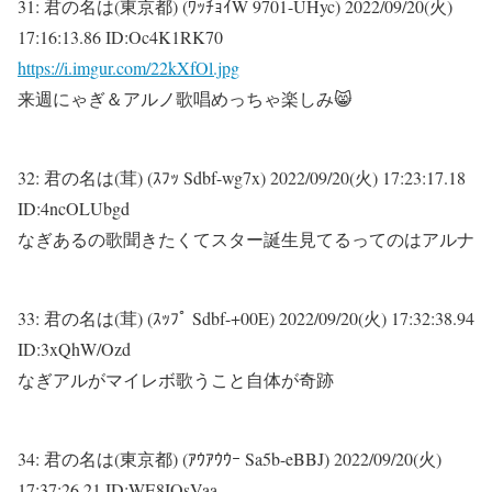
31:
君の名は(東京都) (ﾜｯﾁｮｲW 9701-UHyc)
2022/09/20(火)
17:16:13.86 ID:Oc4K1RK70
https://i.imgur.com/22kXfOl.jpg
来週にゃぎ＆アルノ歌唱めっちゃ楽しみ😸
32:
君の名は(茸) (ｽﾌｯ Sdbf-wg7x)
2022/09/20(火) 17:23:17.18
ID:4ncOLUbgd
なぎあるの歌聞きたくてスター誕生見てるってのはアルナ
33:
君の名は(茸) (ｽｯﾌﾟ Sdbf-+00E)
2022/09/20(火) 17:32:38.94
ID:3xQhW/Ozd
なぎアルがマイレボ歌うこと自体が奇跡
34:
君の名は(東京都) (ｱｳｱｳｳｰ Sa5b-eBBJ)
2022/09/20(火)
17:37:26.21 ID:WE8IOsVaa