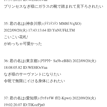
プリンセスなぎ様にガラスの靴で踏まれて見下ろされたい
35:
君の名は(神奈川県) (ﾃﾃﾝﾃﾝﾃﾝ MM8f-VqXO)
2022/09/20(火) 17:43:13.64 ID:YnNUFkLTM
こいこい花札!
がめっちゃ可愛かった
36:
君の名は(東京都) (ｱｳｱｳｳｰ Sa5b-eBBJ)
2022/09/20(火)
18:08:05.82 ID:WE8IOsVaa
なぎ様のサーヴァントになりたい
令呪で無限にイける身体にされたい
37:
君の名は(愛知県) (ﾜｯﾁｮｲW fff2-Kpwt)
2022/09/20(火)
19:02:20.07 ID:TlKozPjn0