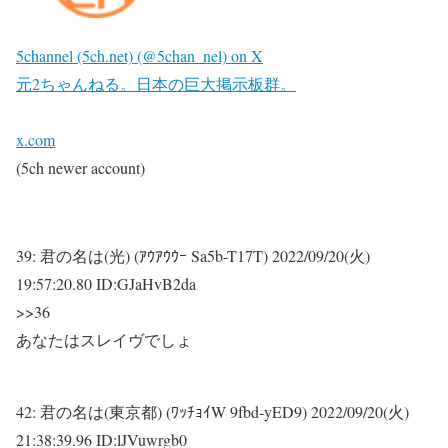
5channel (5ch.net) (@5chan_nel) on X
元2ちゃんねる。日本の巨大掲示板群。
x.com
(5ch newer account)
39:
君の名は(光) (ｱｳｱｳｳｰ Sa5b-T17T)
2022/09/20(火)
19:57:20.80 ID:GJaHvB2da
>>36
あなたはスレイヴでしょ
42:
君の名は(東京都) (ﾜｯﾁｮｲW 9fbd-yED9)
2022/09/20(火)
21:38:39.96 ID:lJVuwrgb0