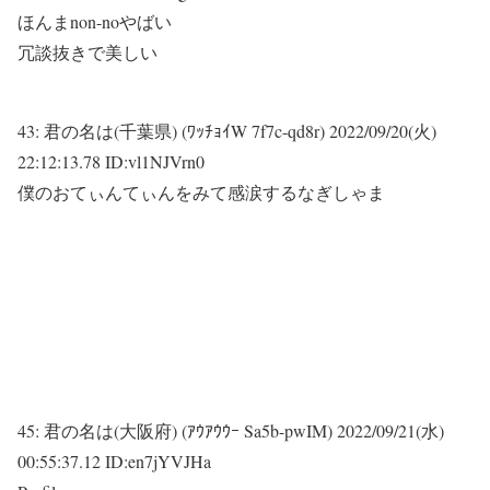
ほんまnon-noやばい
冗談抜きで美しい
43:
君の名は(千葉県) (ﾜｯﾁｮｲW 7f7c-qd8r)
2022/09/20(火)
22:12:13.78 ID:vl1NJVrn0
僕のおてぃんてぃんをみて感涙するなぎしゃま
45:
君の名は(大阪府) (ｱｳｱｳｳｰ Sa5b-pwIM)
2022/09/21(水)
00:55:37.12 ID:en7jYVJHa