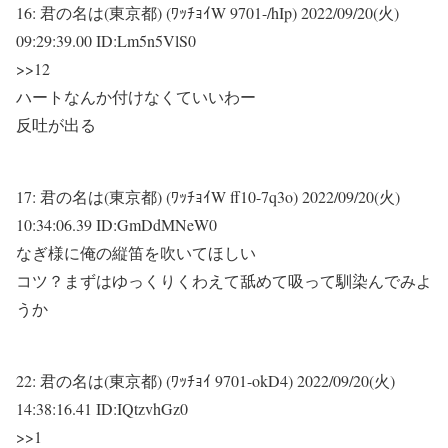
16:
君の名は(東京都) (ﾜｯﾁｮｲW 9701-/hIp)
2022/09/20(火)
09:29:39.00 ID:Lm5n5VlS0
>>12
ハートなんか付けなくていいわー
反吐が出る
17:
君の名は(東京都) (ﾜｯﾁｮｲW ff10-7q3o)
2022/09/20(火)
10:34:06.39 ID:GmDdMNeW0
なぎ様に俺の縦笛を吹いてほしい
コツ？まずはゆっくりくわえて舐めて吸って馴染んでみよ
うか
22:
君の名は(東京都) (ﾜｯﾁｮｲ 9701-okD4)
2022/09/20(火)
14:38:16.41 ID:IQtzvhGz0
>>1