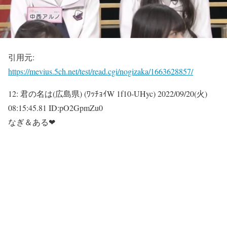
引用元:
https://mevius.5ch.net/test/read.cgi/nogizaka/1663628857/
12:
君の名は(広島県) (ﾜｯﾁｮｲW 1f10-UHyc)
2022/09/20(火)
08:15:45.81 ID:pO2GpmZu0
なぎ＆ある❤