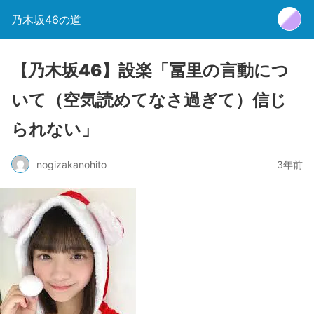
乃木坂46の道
【乃木坂46】設楽「冨里の言動につ
いて（空気読めてなさ過ぎて）信じ
られない」
nogizakanohito
3年前