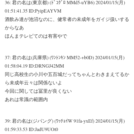
36:
君の名は(東京都) (ﾄﾞｺｸﾞﾛ MMd5-uYB6)
2024/01/15(月)
01:51:41.35 ID:PyipEAYVM
酒飲み達が池沼なのに、健常者の未成年をガイジ扱いする
からなあ
ほんまテレビてのは有害やで
37:
君の名は(兵庫県) (ﾜﾝﾄﾝｷﾝ MM52-+b0D)
2024/01/15(月)
01:58:04.19 ID:DRNGJ42MM
同じ高校生の小川や五百城だってちゃんとわきまえてるか
ら未成年云々は関係ないよ
今回に関しては冨里が良くない
あれは常識の範囲内
39:
君の名は(ジパング) (ﾜｯﾁｮｲW 91fa-yxEf)
2024/01/15(月)
01:59:33.53 ID:JadU9UOt0