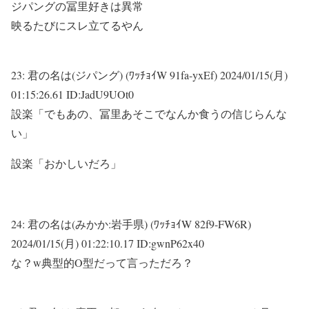
ジパングの冨里好きは異常
映るたびにスレ立てるやん
23:
君の名は(ジパング) (ﾜｯﾁｮｲW 91fa-yxEf)
2024/01/15(月)
01:15:26.61 ID:JadU9UOt0
設楽「でもあの、冨里あそこでなんか食うの信じらんな
い」
設楽「おかしいだろ」
24:
君の名は(みかか:岩手県) (ﾜｯﾁｮｲW 82f9-FW6R)
2024/01/15(月) 01:22:10.17 ID:gwnP62x40
な？w典型的O型だって言っただろ？