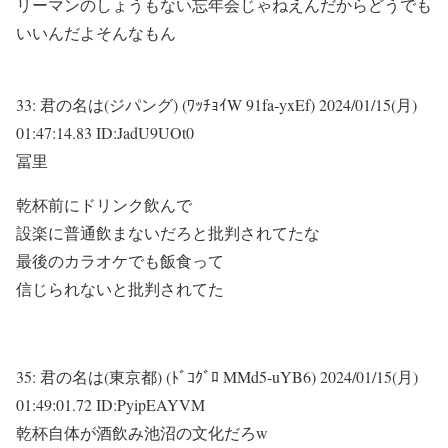
リーマンのしょうもない忘年会じゃねえんだからどうでも
いいんだよそんなもん
33:
君の名は(ジパング) (ﾜｯﾁｮｲW 91fa-yxEf)
2024/01/15(月)
01:47:14.83 ID:JadU9UOt0
冨里
乾杯前にドリンク飲んで
設楽に普通飲まないだろと批判されてたな
最後のカラオケでも飯食って
信じられないと批判されてた
35:
君の名は(東京都) (ﾄﾞｺｸﾞﾛ MMd5-uYB6)
2024/01/15(月)
01:49:01.72 ID:PyipEAYVM
乾杯自体が酒飲み池沼の文化だろw