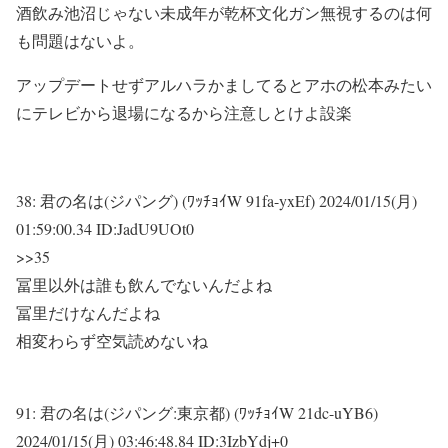
酒飲み池沼じゃない未成年が乾杯文化ガン無視するのは何
も問題はないよ。
アップデートせずアルハラかましてるとアホの松本みたい
にテレビから退場になるから注意しとけよ設楽
38:
君の名は(ジパング) (ﾜｯﾁｮｲW 91fa-yxEf)
2024/01/15(月)
01:59:00.34 ID:JadU9UOt0
>>35
冨里以外は誰も飲んでないんだよね
冨里だけなんだよね
相変わらず空気読めないね
91:
君の名は(ジパング:東京都) (ﾜｯﾁｮｲW 21dc-uYB6)
2024/01/15(月) 03:46:48.84 ID:3IzbYdj+0