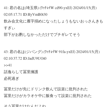
41:
君の名は(埼玉県) (ﾜｯﾁｮｲW cd90-yxEf)
2024/01/15(月)
02:05:17.71 ID:RyVmB0t30
飲み会文化に雁字搦めになったしょうもないおっさんきも
すぎぃ
部下がお酌しなかっただけでブチギレてそう
43:
君の名は(ジパング) (ﾜｯﾁｮｲW 91fa-yxEf)
2024/01/15(月)
02:10:37.72 ID:JadU9UOt0
>>41
話逸らして冨里擁護
必死過ぎ
冨里だけが先にドリンク飲んで設楽に批判された
冨里だけがカラオケ中に飯食って設楽に批判された
そう冨里だけなんだよね