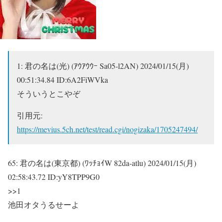
1:
君の名は(光) (ｱｳｱｳｳｰ Sa05-l2AN)
2024/01/15(月)
00:51:34.84 ID:6A2FiWVka
そういうとこやぞ
引用元:
https://mevius.5ch.net/test/read.cgi/nogizaka/1705247494/
65:
君の名は(東京都) (ﾜｯﾁｮｲW 82da-atlu)
2024/01/15(月)
02:58:43.72 ID:yY8TPP9G0
>>1
池田オタうるせーよ