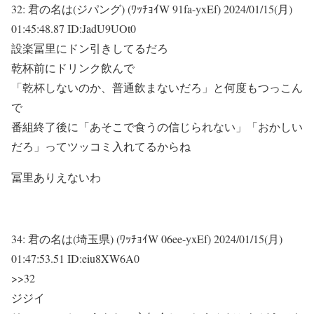
32:
君の名は(ジパング) (ﾜｯﾁｮｲW 91fa-yxEf)
2024/01/15(月)
01:45:48.87 ID:JadU9UOt0
設楽冨里にドン引きしてるだろ
乾杯前にドリンク飲んで
「乾杯しないのか、普通飲まないだろ」と何度もつっこん
で
番組終了後に「あそこで食うの信じられない」「おかしい
だろ」ってツッコミ入れてるからね
冨里ありえないわ
34:
君の名は(埼玉県) (ﾜｯﾁｮｲW 06ee-yxEf)
2024/01/15(月)
01:47:53.51 ID:eiu8XW6A0
>>32
ジジイ