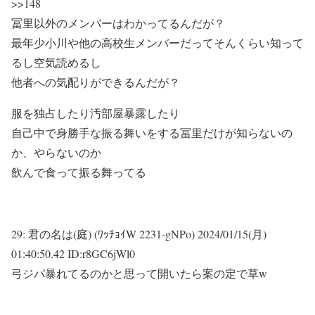
>>148
冨里以外のメンバーはわかってるんだが？
最年少小川や他の高校生メンバーだってそんくらい知って
るし空気読めるし
他者への気配りができるんだが？
服を独占したり汚部屋暴露したり
自己中で身勝手な振る舞いをする冨里だけが知らないの
か、やらないのか
飲んで食って振る舞ってる
29:
君の名は(庭) (ﾜｯﾁｮｲW 2231-gNPo)
2024/01/15(月)
01:40:50.42 ID:r8GC6jWl0
弓ジパ暴れてるのかと思って開いたら案の定で草w