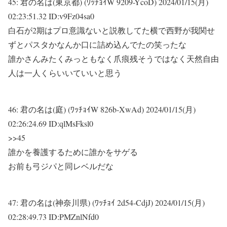
45:
君の名は(東京都) (ﾜｯﾁｮｲW 9209-YcoD)
2024/01/15(月)
02:23:51.32 ID:v9Fz04sa0
白石が2期はプロ意識ないと説教してた横で西野が我関せ
ずとパスタかなんか口に詰め込んでたの笑ったな
誰かさんみたくみっともなく爪痕残そうではなく天然自由
人は一人くらいいていいと思う
46:
君の名は(庭) (ﾜｯﾁｮｲW 826b-XwAd)
2024/01/15(月)
02:26:24.69 ID:qlMsFksl0
>>45
誰かを養護するために誰かをサゲる
お前も弓ジパと同レベルだな
47:
君の名は(神奈川県) (ﾜｯﾁｮｲ 2d54-CdjJ)
2024/01/15(月)
02:28:49.73 ID:PMZnlNfd0