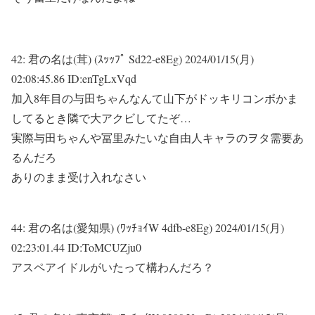
42:
君の名は(茸) (ｽｯｯﾌﾟ Sd22-e8Eg)
2024/01/15(月)
02:08:45.86 ID:enTgLxVqd
加入8年目の与田ちゃんなんて山下がドッキリコンボかま
してるとき隣で大アクビしてたぞ…
実際与田ちゃんや冨里みたいな自由人キャラのヲタ需要あ
るんだろ
ありのまま受け入れなさい
44:
君の名は(愛知県) (ﾜｯﾁｮｲW 4dfb-e8Eg)
2024/01/15(月)
02:23:01.44 ID:ToMCUZju0
アスペアイドルがいたって構わんだろ？