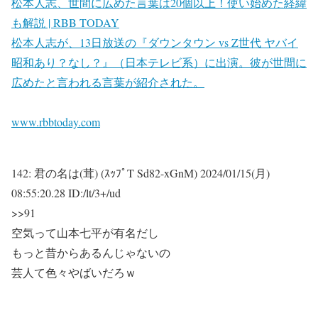
松本人志、世間に広めた言葉は20個以上！使い始めた経緯
も解説 | RBB TODAY
松本人志が、13日放送の『ダウンタウン vs Z世代 ヤバイ
昭和あり？なし？』（日本テレビ系）に出演。彼が世間に
広めたと言われる言葉が紹介された。
www.rbbtoday.com
142:
君の名は(茸) (ｽｯﾌﾟT Sd82-xGnM)
2024/01/15(月)
08:55:20.28 ID:/lt/3+/ud
>>91
空気って山本七平が有名だし
もっと昔からあるんじゃないの
芸人て色々やばいだろｗ