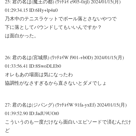
25:
君の名は(魔王の都) (ﾜｯﾁｮｲ e905-0zjl)
2024/01/15(月)
01:29:34.15 ID:6Hy+lp4u0
乃木中のテニスラケットでボール落とさないやつで
下に落としてバウンドしてもいいんですか？
は面白かった。
26:
君の名は(宮城県) (ﾜｯﾁｮｲW f901-+b0D)
2024/01/15(月)
01:33:56.41 ID:8SwoDLEb0
オレもあの場面は気になったわ
協調性がなさすぎるから直さないとダメでしょ
27:
君の名は(ジパング) (ﾜｯﾁｮｲW 91fa-yxEf)
2024/01/15(月)
01:39:52.90 ID:JadU9UOt0
こういうのも一度だけなら面白いエピソードで済むんだけ
ど