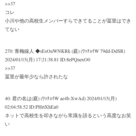
>>37
コレ
小川や他の高校生メンバーすらできてることが冨里はでき
てない
270:
青梅線人 ◆sEsOuWNKRk (庭) (ﾜｯﾁｮｲW 79dd-DdSR)
2024/01/15(月) 17:21:38.81 ID:8ePQnexO0
>>37
冨里が最年少なら許されたな
40:
君の名は(庭) (ﾜｯﾁｮｲW ae4b-XwAd)
2024/01/15(月)
02:04:58.52 ID:PHrtXhEa0
ネットで高校生を叩きながら常識を語るという高度なお笑
い