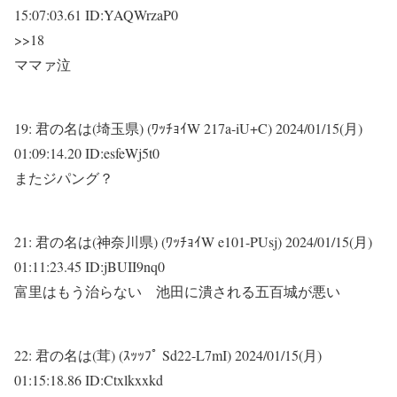
15:07:03.61 ID:YAQWrzaP0
>>18
ママァ泣
19:
君の名は(埼玉県) (ﾜｯﾁｮｲW 217a-iU+C)
2024/01/15(月)
01:09:14.20 ID:esfeWj5t0
またジパング？
21:
君の名は(神奈川県) (ﾜｯﾁｮｲW e101-PUsj)
2024/01/15(月)
01:11:23.45 ID:jBUII9nq0
富里はもう治らない 池田に潰される五百城が悪い
22:
君の名は(茸) (ｽｯｯﾌﾟ Sd22-L7mI)
2024/01/15(月)
01:15:18.86 ID:Ctxlkxxkd