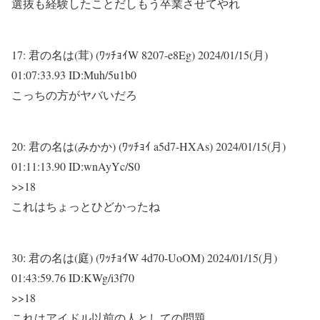
選抜も経験したことだしもう卒業させてやれ
17:
君の名は(茸) (ﾜｯﾁｮｲW 8207-e8Eg)
2024/01/15(月)
01:07:33.93 ID:Muh/5u1b0
こっちの方がヤバいだろ
20:
君の名は(みかか) (ﾜｯﾁｮｲ a5d7-HXAs)
2024/01/15(月)
01:11:13.90 ID:wnAyYc/S0
>>18
これはちょっとひどかったね
30:
君の名は(庭) (ﾜｯﾁｮｲW 4d70-UoOM)
2024/01/15(月)
01:43:59.76 ID:KWg/i3f70
>>18
これはアイドル以前の人としての問題