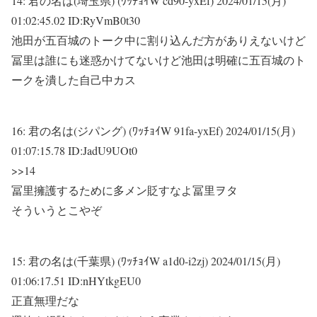
14:
君の名は(埼玉県) (ﾜｯﾁｮｲW cd90-yxEf)
2024/01/15(月)
01:02:45.02 ID:RyVmB0t30
池田が五百城のトーク中に割り込んだ方がありえないけど
冨里は誰にも迷惑かけてないけど池田は明確に五百城のト
ークを潰した自己中カス
16:
君の名は(ジパング) (ﾜｯﾁｮｲW 91fa-yxEf)
2024/01/15(月)
01:07:15.78 ID:JadU9UOt0
>>14
冨里擁護するために多メン貶すなよ冨里ヲタ
そういうとこやぞ
15:
君の名は(千葉県) (ﾜｯﾁｮｲW a1d0-i2zj)
2024/01/15(月)
01:06:17.51 ID:nHYtkgEU0
正直無理だな