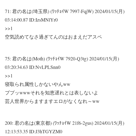
71:
君の名は(埼玉県) (ﾜｯﾁｮｲW 7997-FqjW)
2024/01/15(月)
03:14:00.87 ID:IzsMNlYr0
>>1
空気読めてなさ過ぎてんのはおまえだアスペ
75:
君の名は(Moth) (ﾜｯﾁｮｲW 7920-Q3tg)
2024/01/15(月)
03:20:34.63 ID:NvLPLSnn0
>>1
寝取られ属性しかないやんww
ププッwwwそれを知恵遅れとは表しないよ
芸人世界からますますエロがなくなれ～ww
200:
君の名は(東京都) (ﾜｯﾁｮｲW 21f6-2gus)
2024/01/15(月)
12:13:53.35 ID:J3hTGYZM0