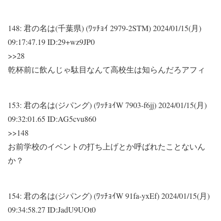
148:
君の名は(千葉県) (ﾜｯﾁｮｲ 2979-2STM)
2024/01/15(月)
09:17:47.19 ID:29+wz9JP0
>>28
乾杯前に飲んじゃ駄目なんて高校生は知らんだろアフィ
153:
君の名は(ジパング) (ﾜｯﾁｮｲW 7903-f6jj)
2024/01/15(月)
09:32:01.65 ID:AG5cvu860
>>148
お前学校のイベントの打ち上げとか呼ばれたことないん
か？
154:
君の名は(ジパング) (ﾜｯﾁｮｲW 91fa-yxEf)
2024/01/15(月)
09:34:58.27 ID:JadU9UOt0