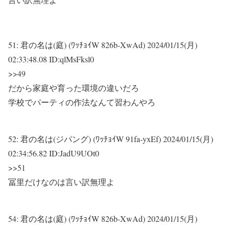
51:
君の名は(庭) (ﾜｯﾁｮｲW 826b-XwAd)
2024/01/15(月)
02:33:48.08 ID:qlMsFksl0
>>49
だから家庭や育った環境の違いだろ
学校でパーティの作法なんて習わんやろ
52:
君の名は(ジパング) (ﾜｯﾁｮｲW 91fa-yxEf)
2024/01/15(月)
02:34:56.82 ID:JadU9UOt0
>>51
冨里だけなのは言い訳無理よ
54:
君の名は(庭) (ﾜｯﾁｮｲW 826b-XwAd)
2024/01/15(月)