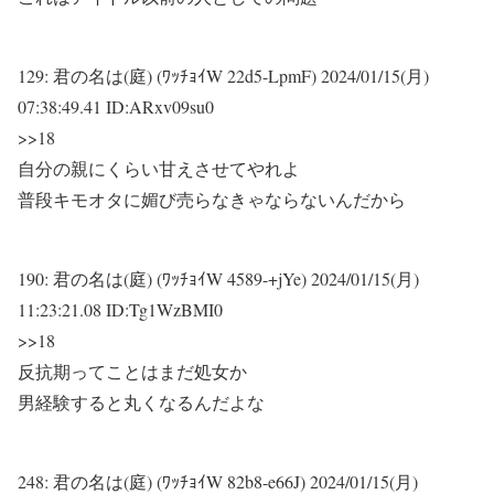
129:
君の名は(庭) (ﾜｯﾁｮｲW 22d5-LpmF)
2024/01/15(月)
07:38:49.41 ID:ARxv09su0
>>18
自分の親にくらい甘えさせてやれよ
普段キモオタに媚び売らなきゃならないんだから
190:
君の名は(庭) (ﾜｯﾁｮｲW 4589-+jYe)
2024/01/15(月)
11:23:21.08 ID:Tg1WzBMI0
>>18
反抗期ってことはまだ処女か
男経験すると丸くなるんだよな
248:
君の名は(庭) (ﾜｯﾁｮｲW 82b8-e66J)
2024/01/15(月)