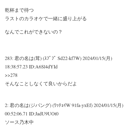
乾杯まで待つ
ラストのカラオケで一緒に盛り上がる
なんでこれができないの？
283:
君の名は(茸) (ｽﾌﾟﾌﾟ Sd22-kf7W)
2024/01/15(月)
18:38:57.23 ID:A6Sl4dYId
>>278
そんなことしなくて良いからだよ
2:
君の名は(ジパング) (ﾜｯﾁｮｲW 91fa-yxEf)
2024/01/15(月)
00:52:06.71 ID:JadU9UOt0
ソース乃木中