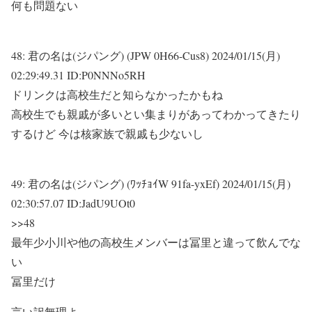
何も問題ない
48:
君の名は(ジパング) (JPW 0H66-Cus8)
2024/01/15(月)
02:29:49.31 ID:P0NNNo5RH
ドリンクは高校生だと知らなかったかもね
高校生でも親戚が多いとい集まりがあってわかってきたり
するけど 今は核家族で親戚も少ないし
49:
君の名は(ジパング) (ﾜｯﾁｮｲW 91fa-yxEf)
2024/01/15(月)
02:30:57.07 ID:JadU9UOt0
>>48
最年少小川や他の高校生メンバーは冨里と違って飲んでな
い
冨里だけ
言い訳無理よ