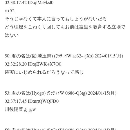
02:38:17.42 ID:qlMsFksl0
>>52
そうじゃなくて本人に言ってもしょうがないだろ
どう理屈をこねくり回してもお前は冨里を教育する立場で
はない
50:
君の名は(庭:埼玉県) (ﾜｯﾁｮｲW ae32-+jXo)
2024/01/15(月)
02:32:28.20 ID:qEWK+X7O0
確実にいじめられるだろうなって感じ
53:
君の名は(Hyogo) (ﾜｯﾁｮｲW 0686-Q3tg)
2024/01/15(月)
02:37:17.45 ID:nrtQWQFD0
川後陽菜ぁぁw
55:
君の名は(Hyogo) (ﾜｯﾁｮｲW 0686-Q3tg)
2024/01/15(月)