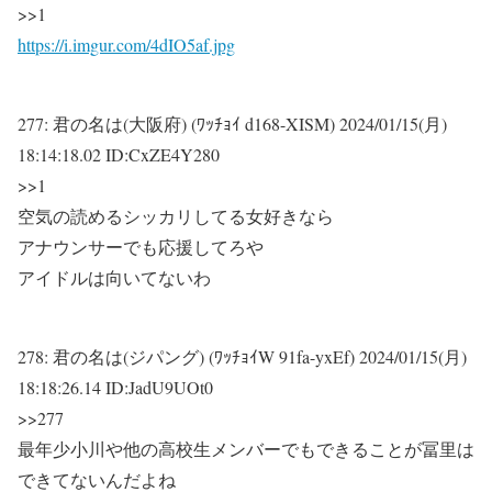
>>1
https://i.imgur.com/4dIO5af.jpg
277:
君の名は(大阪府) (ﾜｯﾁｮｲ d168-XISM)
2024/01/15(月)
18:14:18.02 ID:CxZE4Y280
>>1
空気の読めるシッカリしてる女好きなら
アナウンサーでも応援してろや
アイドルは向いてないわ
278:
君の名は(ジパング) (ﾜｯﾁｮｲW 91fa-yxEf)
2024/01/15(月)
18:18:26.14 ID:JadU9UOt0
>>277
最年少小川や他の高校生メンバーでもできることが冨里は
できてないんだよね