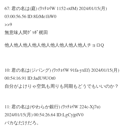
67:
君の名は(庭) (ﾜｯﾁｮｲW 1152-otJM)
2024/01/15(月)
03:00:56.56 ID:8fzMe1hW0
>>9
無意味人間ｸﾞｯﾎﾟ梶田
他人他人他人他人他人他人他人他人他人チョロQ
10:
君の名は(ジパング) (ﾜｯﾁｮｲW 91fa-yxEf)
2024/01/15(月)
00:54:16.91 ID:JadU9UOt0
自分がよけりゃ空気も周りも同期もどうでもいいのか？
11:
君の名は(やわらか銀行) (ﾜｯﾁｮｲW 224c-Xj7u)
2024/01/15(月) 00:54:26.64 ID:LgCyjplV0
バカなだけだろ。