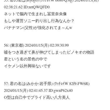
02:38:21.62 ID:nrtQWQFD0
ネットで脳内で生まれし冨里奈央像
もしや運営ソニー釣り出し行為なんか？
バナナマン(父性)が強化されてま～んw
56:
(東京都)
2024/01/15(月) 02:39:30.99
噓をつき過ぎて鼻が伸びてしまったピノキオの物語
君という名の景色の中で
イケメン以外興味ないです
57:
君の名は(みかか:岩手県) (ﾜｯﾁｮｲW 82f9-FW6R)
2024/01/15(月) 02:41:45.37 ID:gwnP62x40
O型は自己中でプライド高い八方美人