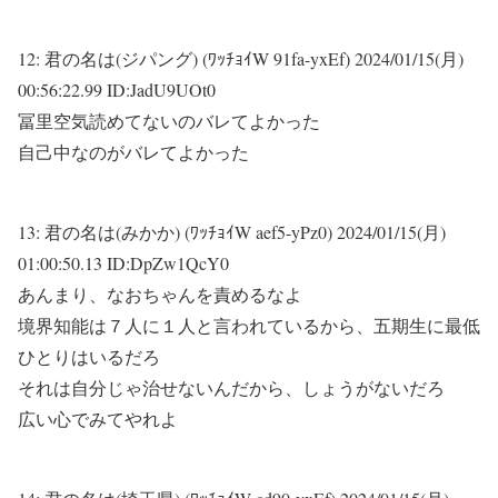
12:
君の名は(ジパング) (ﾜｯﾁｮｲW 91fa-yxEf)
2024/01/15(月)
00:56:22.99 ID:JadU9UOt0
冨里空気読めてないのバレてよかった
自己中なのがバレてよかった
13:
君の名は(みかか) (ﾜｯﾁｮｲW aef5-yPz0)
2024/01/15(月)
01:00:50.13 ID:DpZw1QcY0
あんまり、なおちゃんを責めるなよ
境界知能は７人に１人と言われているから、五期生に最低
ひとりはいるだろ
それは自分じゃ治せないんだから、しょうがないだろ
広い心でみてやれよ