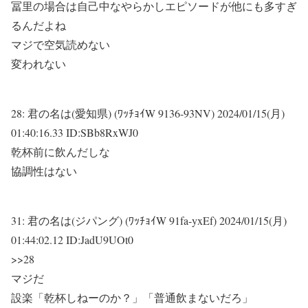
冨里の場合は自己中なやらかしエピソードが他にも多すぎ
るんだよね
マジで空気読めない
変われない
28:
君の名は(愛知県) (ﾜｯﾁｮｲW 9136-93NV)
2024/01/15(月)
01:40:16.33 ID:SBb8RxWJ0
乾杯前に飲んだしな
協調性はない
31:
君の名は(ジパング) (ﾜｯﾁｮｲW 91fa-yxEf)
2024/01/15(月)
01:44:02.12 ID:JadU9UOt0
>>28
マジだ
設楽「乾杯しねーのか？」「普通飲まないだろ」