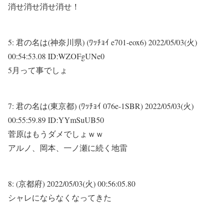
消せ消せ消せ消せ！
5:
君の名は(神奈川県) (ﾜｯﾁｮｲ e701-eox6)
2022/05/03(火)
00:54:53.08 ID:WZOFgUNe0
5月って事でしょ
7:
君の名は(東京都) (ﾜｯﾁｮｲ 076e-1SBR)
2022/05/03(火)
00:55:59.89 ID:YYmSuUB50
菅原はもうダメでしょｗｗ
アルノ、岡本、一ノ瀬に続く地雷
8:
(京都府)
2022/05/03(火) 00:56:05.80
シャレにならなくなってきた