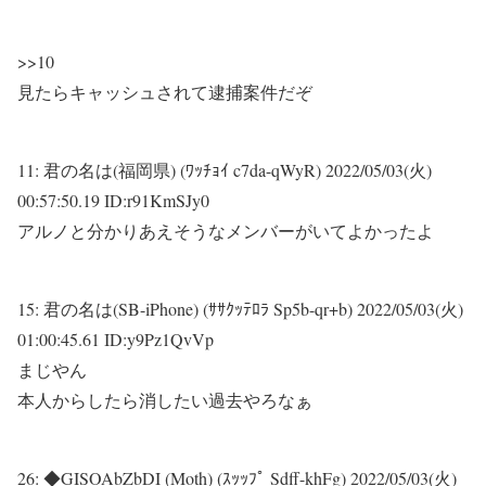
>>10
見たらキャッシュされて逮捕案件だぞ
11:
君の名は(福岡県) (ﾜｯﾁｮｲ c7da-qWyR)
2022/05/03(火)
00:57:50.19 ID:r91KmSJy0
アルノと分かりあえそうなメンバーがいてよかったよ
15:
君の名は(SB-iPhone) (ｻｻｸｯﾃﾛﾗ Sp5b-qr+b)
2022/05/03(火)
01:00:45.61 ID:y9Pz1QvVp
まじやん
本人からしたら消したい過去やろなぁ
26:
◆GISOAbZbDI (Moth) (ｽｯｯﾌﾟ Sdff-khFg)
2022/05/03(火)