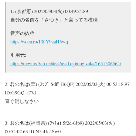
1:
(京都府)
2022/05/03(火) 00:49:24.89
自分の名前を「さつき」と言ってる模様
音声の抜粋
https://voca.ro/13ilY9aaH5wq
引用元:
https://mevius.5ch.net/test/read.cgi/nogizaka/1651506564/
2:
君の名は(茸) (ｽｯﾌﾟ Sdff-H6QF)
2022/05/03(火) 00:53:18.97
ID:G9GQ+i77d
直ぐ消しなさい
3:
君の名は(福岡県) (ﾜｯﾁｮｲ 5f2d-6Jp9)
2022/05/03(火)
00:54:02.63 ID:N5cUc4Sw0