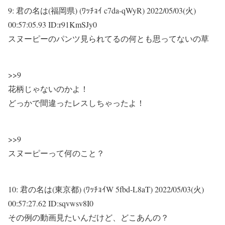
9:
君の名は(福岡県) (ﾜｯﾁｮｲ c7da-qWyR)
2022/05/03(火)
00:57:05.93 ID:r91KmSJy0
スヌーピーのパンツ見られてるの何とも思ってないの草
>>9
花柄じゃないのかよ！
どっかで間違ったレスしちゃったよ！
>>9
スヌーピーって何のこと？
10:
君の名は(東京都) (ﾜｯﾁｮｲW 5fbd-L8aT)
2022/05/03(火)
00:57:27.62 ID:sqvwsv8I0
その例の動画見たいんだけど、どこあんの？