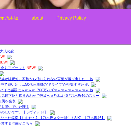
元乃木坂
about
Privacy Policy
大人の恋
EW!
NEW!
を全力アピール！
NEW!
家族が猛反対。家族から信じられない言葉が飛び出した… 他
中で買い足し…50代公務員の“ドライブ”が地獄すぎた 他
ヤバイと話題にｗｗｗｗ1700万バズｗｗｗｗｗｗｗｗｗｗ 他
気最下位と抱き合わせで波紋へ #乃木坂46 #乃木坂46のスター
所属を発表
ジを脱いでいた理由
づのせいです」【ラヴィット!】
なった模様【りおたん】【乃木坂スター誕生！SIX】【乃木坂46】
卒業する理由がこちら