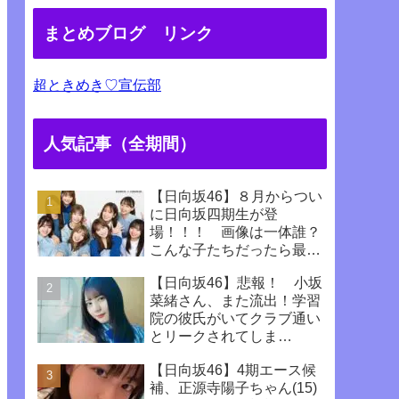
まとめブログ リンク
超ときめき♡宣伝部
人気記事（全期間）
【日向坂46】８月からつい
に日向坂四期生が登
場！！！ 画像は一体誰？
こんな子たちだったら最高
じゃない！！！！
【日向坂46】悲報！ 小坂
菜緒さん、また流出！学習
院の彼氏がいてクラブ通い
とリークされてしま
う！！！！！！
【日向坂46】4期エース候
補、正源寺陽子ちゃん(15)