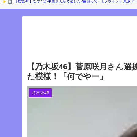
【櫻坂46】なすなか中西さんが号泣した2曲目って...【ラヴィット 東京ド
岡本姫奈ブログ更新！ 順番に池田瑛紗との2ショット×２、菅原咲月、中
との2ショット！【乃木坂46】
「咲月と楽しくお話しました☺️ 聞いてねー」佐藤璃果ブログ更新！ 菅原
『IDOL RUNWAY COLLECTION』に出演した梅が美しい！【梅澤美波】
Powered by livedoor 相互RSS
【乃木坂46】菅原咲月さん選
た模様！「何でやー」
乃木坂46