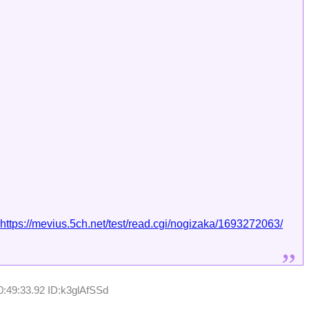
:
https://mevius.5ch.net/test/read.cgi/nogizaka/1693272063/
0:49:33.92 ID:k3glAfSSd