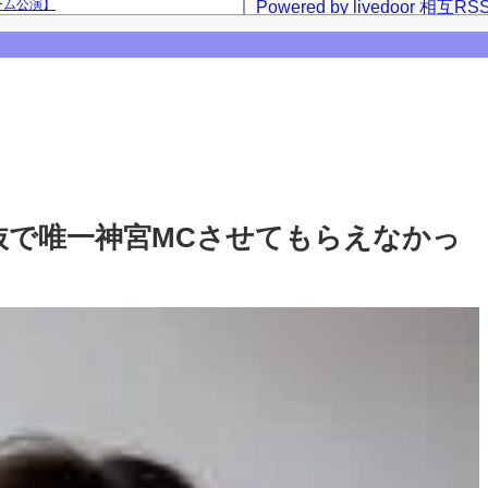
ーム公演】
Powered by livedoor 相互RS
西アルノとの3ショット、最後は菅原咲月
咲月との2ショットを公開！【乃木坂46】
【乃木坂46】
抜で唯一神宮MCさせてもらえなかっ