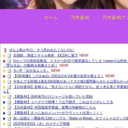
ホーム
乃木坂46
乃木坂46ア
ぜんぶ私が中心、そう思われたくないのに
北朝鮮、弾道ミサイル発射 EEZ外に落下
NEW!
Gカップの現役添乗員、ドスケベDVDで限界露出してしまうwww小山玲
「聖なる山」の動画＆画像まとめ！
NEW!
モバP「泣き虫ユッキ」
NEW!
【GIF画像】このお●ぱい100点のA.V女優の名前を教えろ！
NEW!
今住んでる部屋は過去3回自殺があってその後2週間暮らせた人は居なかっ
【日向坂46】若林さん「笑えないぐらい師匠だから」佐々木久美と卒業後
ん】
【櫻坂46】田村保乃だけジャージを脱いでいた理由
【櫻坂46】ミーグリで喧嘩！？山下瞳月、これはマジギレしてる
【日向坂46】河田陽菜卒業後、衝撃の年齢順がこちら
【櫻坂46】久々にあのメンバーがラヴィット出演へ！！！
良い品揃え！櫻坂46 12thシングル『Make or Break』オフィシャルグ
2025年8月5日（火）のメディア情報