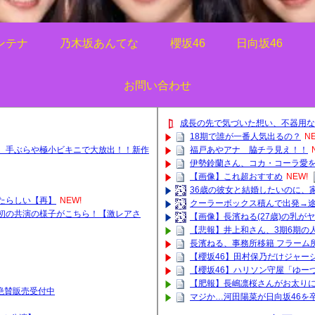
ンテナ
乃木坂あんてな
櫻坂46
日向坂46
お問い合わせ
成長の先で気づいた想い、不器用な
18期で誰が一番人気出るの？
N
奈、手ぶらや極小ビキニで大放出！！新作
福戸あやアナ 脇チラ見え！！
伊勢鈴蘭さん、コカ・コーラ愛
【画像】これ超おすすめ
NEW!
36歳の彼女と結婚したいのに、
たらしい【再】
NEW!
クーラーボックス積んで出発→途
初の共演の様子がこちら！【激レアさ
【画像】長濱ねる(27歳)の乳が
【悲報】井上和さん、3期6期の人
長濱ねる、事務所移籍 フラーム
【櫻坂46】田村保乃だけジャー
【櫻坂46】ハリソン守屋「ゆー
【肥報】長嶋凛桜さんがお太りに
ッズ絶賛販売受付中
マジか…河田陽菜が日向坂46を