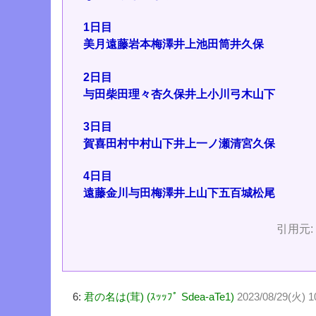
1日目
美月遠藤岩本梅澤井上池田筒井久保
2日目
与田柴田理々杏久保井上小川弓木山下
3日目
賀喜田村中村山下井上一ノ瀬清宮久保
4日目
遠藤金川与田梅澤井上山下五百城松尾
引用元
6:
君の名は(茸) (ｽｯｯﾌﾟ Sdea-aTe1)
2023/08/29(火) 1