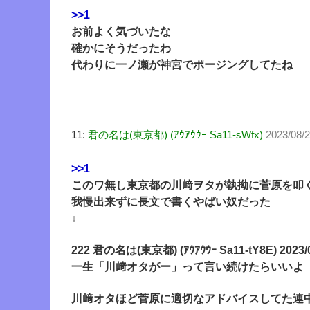
>>1
お前よく気づいたな
確かにそうだったわ
代わりに一ノ瀬が神宮でポージングしてたね
11:
君の名は(東京都) (ｱｳｱｳｳｰ Sa11-sWfx)
2023/08/
>>1
このワ無し東京都の川﨑ヲタが執拗に菅原を叩
我慢出来ずに長文で書くやばい奴だった
↓
222 君の名は(東京都) (ｱｳｱｳｳｰ Sa11-tY8E) 2023/08
一生「川﨑オタがー」って言い続けたらいいよ
川﨑オタほど菅原に適切なアドバイスしてた連