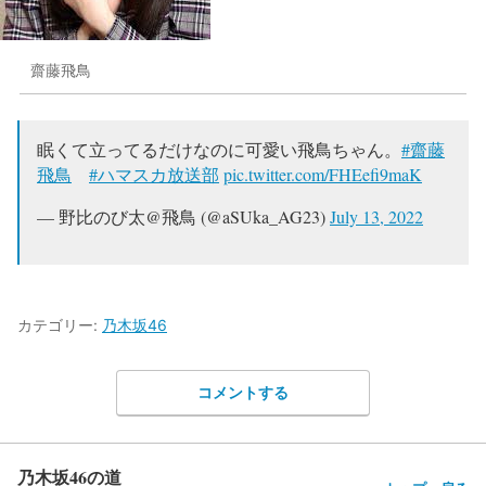
齋藤飛鳥
眠くて立ってるだけなのに可愛い飛鳥ちゃん。
#齋藤
飛鳥
#ハマスカ放送部
pic.twitter.com/FHEefi9maK
— 野比のび太@飛鳥 (@aSUka_AG23)
July 13, 2022
カテゴリー:
乃木坂46
コメントする
乃木坂46の道