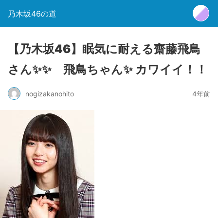
乃木坂46の道
【乃木坂46】眠気に耐える齋藤飛鳥
さん✨✨ 飛鳥ちゃん✨ カワイイ！！
nogizakanohito
4年前