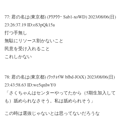
77:
君の名は(東京都) (ｱｳｱｳｳｰ Sab1-xoWD)
2023/08/06(日)
23:26:37.19 ID:oS3pQk15a
打つ手無し
無駄にリソース割かないこと
民意を受け入れること
これしかない
78:
君の名は(東京都) (ﾜｯﾁｮｲW bfbd-JOiX)
2023/08/06(日)
23:43:58.63 ID:we5qnIwY0
「さくちゃんはセンターやってたから（5期生加入して
も）舐められなさそう。私は舐められそう」
この時は選抜じゃないとは思ってないだろうな