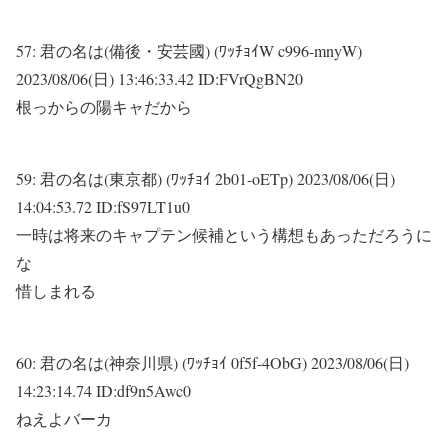
57:
君の名は(備後・安芸國) (ﾜｯﾁｮｲW c996-mnyW)
2023/08/06(日) 13:46:33.42 ID:FVrQgBN20
根っからの陽キャだから
59:
君の名は(東京都) (ﾜｯﾁｮｲ 2b01-oETp)
2023/08/06(日)
14:04:53.72 ID:fS97LT1u0
一時は将来のキャプテン候補という構想もあっただろうに
な
惜しまれる
60:
君の名は(神奈川県) (ﾜｯﾁｮｲ 0f5f-4ObG)
2023/08/06(日)
14:23:14.74 ID:df9n5Awc0
ねえよバーカ