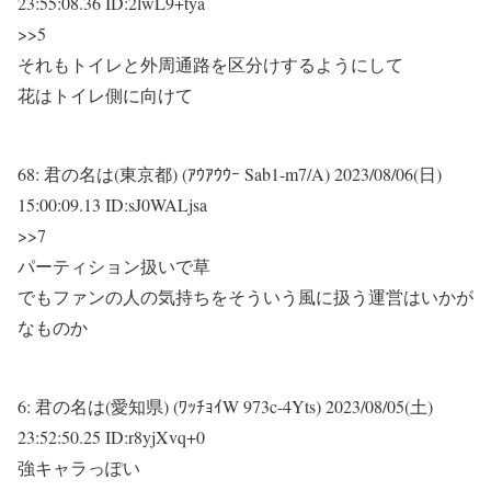
23:55:08.36 ID:2lwL9+tya
>>5
それもトイレと外周通路を区分けするようにして
花はトイレ側に向けて
68:
君の名は(東京都) (ｱｳｱｳｳｰ Sab1-m7/A)
2023/08/06(日)
15:00:09.13 ID:sJ0WALjsa
>>7
パーティション扱いで草
でもファンの人の気持ちをそういう風に扱う運営はいかが
なものか
6:
君の名は(愛知県) (ﾜｯﾁｮｲW 973c-4Yts)
2023/08/05(土)
23:52:50.25 ID:r8yjXvq+0
強キャラっぽい