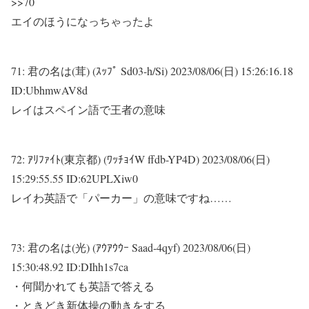
>>70
エイのほうになっちゃったよ
71:
君の名は(茸) (ｽｯﾌﾟ Sd03-h/Si)
2023/08/06(日) 15:26:16.18
ID:UbhmwAV8d
レイはスペイン語で王者の意味
72:
ｱﾘﾌｧｲﾄ(東京都) (ﾜｯﾁｮｲW ffdb-YP4D)
2023/08/06(日)
15:29:55.55 ID:62UPLXiw0
レイわ英語で「パーカー」の意味ですね……
73:
君の名は(光) (ｱｳｱｳｳｰ Saad-4qyf)
2023/08/06(日)
15:30:48.92 ID:DIhh1s7ca
・何聞かれても英語で答える
・ときどき新体操の動きをする