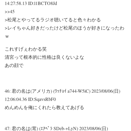
14:27:58.13 ID:l1BCTO8Jd
>>45
>松尾とやってるラジオ聴いてると色々わかる
>レイちゃん好きだったけど松尾のほうが好きになったわ
ｗ
これすげぇわかる笑
清宮って根本的に性格は良くないよな
あの顔で
46:
君の名は(アメリカ) (ﾜｯﾁｮｲ a744-W5iC)
2023/08/06(日)
12:06:04.36 ID:SqavsRbF0
めんめんを俺にくれたら教えてあげる
47:
君の名は(茸) (ｴｱﾍﾟﾗ SDeb-+LyN)
2023/08/06(日)