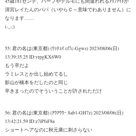
45歳181センチ、ハーフやデルモにも間違われるｱﾘﾌｧｲﾄが
清宮レイたんのパパ（いやらＣ～意味でわありません）に
なります……
(-_-;)
55:
君の名は(東京都) (ﾜｯﾁｮｲ cf7c-Ggws)
2023/08/06(日)
13:39:35.25 ID:vrpgKX6W0
もう卒だよ
ラミレスとか出し始めてるし
影山が橋本をだしたのと同じ
卒きまったのでそういうことが許されただけ
56:
君の名は(東京都) (ｱｳｱｳｳｰ Sab1-GH7z)
2023/08/06(日)
13:42:21.59 ID:z7iPfsF8a
ショートヘアなのに秋元康に刺さらない