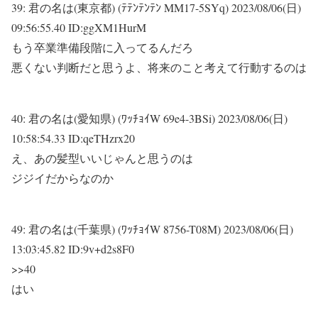
39:
君の名は(東京都) (ﾃﾃﾝﾃﾝﾃﾝ MM17-5SYq)
2023/08/06(日)
09:56:55.40 ID:ggXM1HurM
もう卒業準備段階に入ってるんだろ
悪くない判断だと思うよ、将来のこと考えて行動するのは
40:
君の名は(愛知県) (ﾜｯﾁｮｲW 69e4-3BSi)
2023/08/06(日)
10:58:54.33 ID:qeTHzrx20
え、あの髪型いいじゃんと思うのは
ジジイだからなのか
49:
君の名は(千葉県) (ﾜｯﾁｮｲW 8756-T08M)
2023/08/06(日)
13:03:45.82 ID:9v+d2s8F0
>>40
はい