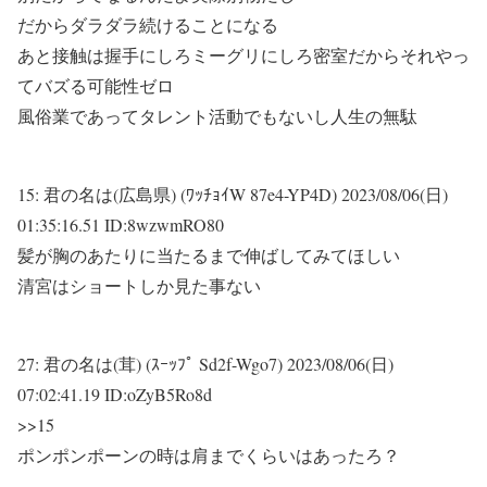
だからダラダラ続けることになる
あと接触は握手にしろミーグリにしろ密室だからそれやっ
てバズる可能性ゼロ
風俗業であってタレント活動でもないし人生の無駄
15:
君の名は(広島県) (ﾜｯﾁｮｲW 87e4-YP4D)
2023/08/06(日)
01:35:16.51 ID:8wzwmRO80
髪が胸のあたりに当たるまで伸ばしてみてほしい
清宮はショートしか見た事ない
27:
君の名は(茸) (ｽｰｯﾌﾟ Sd2f-Wgo7)
2023/08/06(日)
07:02:41.19 ID:oZyB5Ro8d
>>15
ポンポンポーンの時は肩までくらいはあったろ？