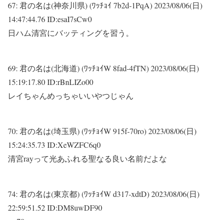
67:
君の名は(神奈川県) (ﾜｯﾁｮｲ 7b2d-1PqA)
2023/08/06(日)
14:47:44.76 ID:esaI7sCw0
日ハム清宮にバッティングを習う。
69:
君の名は(北海道) (ﾜｯﾁｮｲW 8fad-4fTN)
2023/08/06(日)
15:19:17.80 ID:rBnLIZo00
レイちゃんめっちゃいいやつじゃん
70:
君の名は(埼玉県) (ﾜｯﾁｮｲW 915f-70ro)
2023/08/06(日)
15:24:35.73 ID:XeWZFC6q0
清宮rayって光あふれる聖なる良い名前だよな
74:
君の名は(東京都) (ﾜｯﾁｮｲW d317-xdtD)
2023/08/06(日)
22:59:51.52 ID:DM8uwDF90