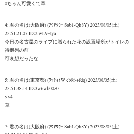
0ちゃん可愛くて草
4:
君の名は(大阪府) (ｱｳｱｳｳｰ Sab1-Qh8Y)
2023/08/05(土)
23:51:21.07 ID:2lwL9+tya
今日の名古屋のライブに贈られた花の設置場所がトイレの
待機列の前
可哀想だったな
5:
君の名は(東京都) (ﾜｯﾁｮｲW eb9f-+fdq)
2023/08/05(土)
23:51:38.14 ID:3w6wb00z0
>>4
草
7:
君の名は(大阪府) (ｱｳｱｳｳｰ Sab1-Qh8Y)
2023/08/05(土)