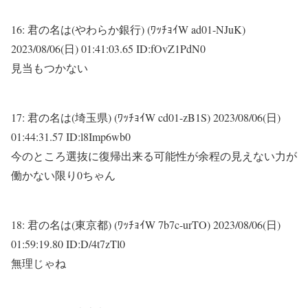
16:
君の名は(やわらか銀行) (ﾜｯﾁｮｲW ad01-NJuK)
2023/08/06(日) 01:41:03.65 ID:fOvZ1PdN0
見当もつかない
17:
君の名は(埼玉県) (ﾜｯﾁｮｲW cd01-zB1S)
2023/08/06(日)
01:44:31.57 ID:l8Imp6wb0
今のところ選抜に復帰出来る可能性が余程の見えない力が
働かない限り0ちゃん
18:
君の名は(東京都) (ﾜｯﾁｮｲW 7b7c-urTO)
2023/08/06(日)
01:59:19.80 ID:D/4t7zTl0
無理じゃね