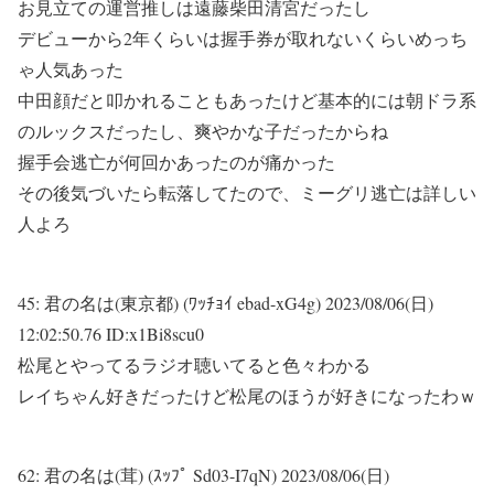
お見立ての運営推しは遠藤柴田清宮だったし
デビューから2年くらいは握手券が取れないくらいめっち
ゃ人気あった
中田顔だと叩かれることもあったけど基本的には朝ドラ系
のルックスだったし、爽やかな子だったからね
握手会逃亡が何回かあったのが痛かった
その後気づいたら転落してたので、ミーグリ逃亡は詳しい
人よろ
45:
君の名は(東京都) (ﾜｯﾁｮｲ ebad-xG4g)
2023/08/06(日)
12:02:50.76 ID:x1Bi8scu0
松尾とやってるラジオ聴いてると色々わかる
レイちゃん好きだったけど松尾のほうが好きになったわｗ
62:
君の名は(茸) (ｽｯﾌﾟ Sd03-I7qN)
2023/08/06(日)