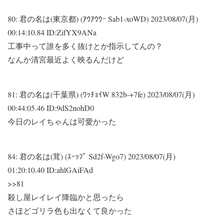
80:
君の名は(東京都) (ｱｳｱｳｳｰ Sab1-xoWD)
2023/08/07(月)
00:14:10.84 ID:ZifYX9ANa
工事中って誰を多く抜けとか指示してんの？
なんか清宮最近よく映るんだけど
81:
君の名は(千葉県) (ﾜｯﾁｮｲW 832b-+7fe)
2023/08/07(月)
00:44:05.46 ID:9dS2nohD0
今日のレイちゃんは可愛かった
84:
君の名は(茸) (ｽｰｯﾌﾟ Sd2f-Wgo7)
2023/08/07(月)
01:20:10.40 ID:ahlGAiFAd
>>81
殺し屋レイレイ降臨かと思ったら
さほどゴリラ色も出なくて良かった