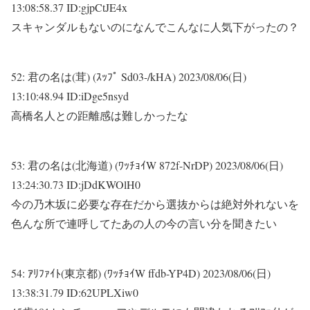
13:08:58.37 ID:gjpCtJE4x
スキャンダルもないのになんでこんなに人気下がったの？
52:
君の名は(茸) (ｽｯﾌﾟ Sd03-/kHA)
2023/08/06(日)
13:10:48.94 ID:iDge5nsyd
高橋名人との距離感は難しかったな
53:
君の名は(北海道) (ﾜｯﾁｮｲW 872f-NrDP)
2023/08/06(日)
13:24:30.73 ID:jDdKWOlH0
今の乃木坂に必要な存在だから選抜からは絶対外れないを
色んな所で連呼してたあの人の今の言い分を聞きたい
54:
ｱﾘﾌｧｲﾄ(東京都) (ﾜｯﾁｮｲW ffdb-YP4D)
2023/08/06(日)
13:38:31.79 ID:62UPLXiw0