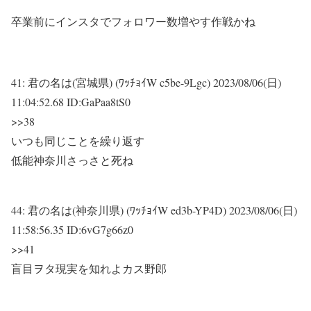
卒業前にインスタでフォロワー数増やす作戦かね
41:
君の名は(宮城県) (ﾜｯﾁｮｲW c5be-9Lgc)
2023/08/06(日)
11:04:52.68 ID:GaPaa8tS0
>>38
いつも同じことを繰り返す
低能神奈川さっさと死ね
44:
君の名は(神奈川県) (ﾜｯﾁｮｲW ed3b-YP4D)
2023/08/06(日)
11:58:56.35 ID:6vG7g66z0
>>41
盲目ヲタ現実を知れよカス野郎