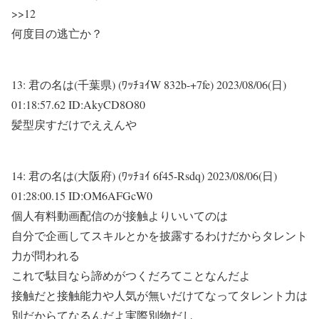
>>12
何度目の逃亡か？
13:
君の名は(千葉県) (ﾜｯﾁｮｲW 832b-+7fe)
2023/08/06(日)
01:18:57.62 ID:AkyCD8O80
髪型戻すだけでええんや
14:
君の名は(大阪府) (ﾜｯﾁｮｲ 6f45-Rsdq)
2023/08/06(日)
01:28:00.15 ID:OM6AFGcW0
個人有料動画配信のが接触よりいいてのは
自分で企画してスキルとかを披露するわけだからタレント
力が問われる
これで駄目なら諦めがつくだろてことなんだよ
接触だと接触能力や人気が無いだけてなってタレント力は
別だからてなるんだよ実際別物だし