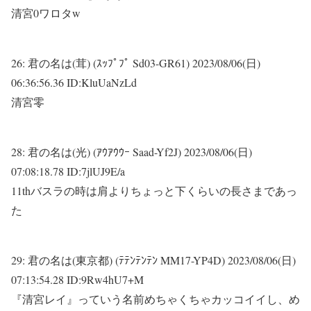
清宮0ワロタw
26:
君の名は(茸) (ｽｯﾌﾟﾌﾟ Sd03-GR61)
2023/08/06(日)
06:36:56.36 ID:KluUaNzLd
清宮零
28:
君の名は(光) (ｱｳｱｳｳｰ Saad-Yf2J)
2023/08/06(日)
07:08:18.78 ID:7jlUJ9E/a
11thバスラの時は肩よりちょっと下くらいの長さまであっ
た
29:
君の名は(東京都) (ﾃﾃﾝﾃﾝﾃﾝ MM17-YP4D)
2023/08/06(日)
07:13:54.28 ID:9Rw4hU7+M
『清宮レイ』っていう名前めちゃくちゃカッコイイし、め