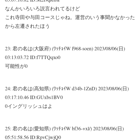
なんかいろいろ説言われてるけど
これ寺田や与田コースじゃね。運営のいう事聞かなかった
から左遷されたほう
23:
君の名は(大阪府) (ﾜｯﾁｮｲW f968-soen)
2023/08/06(日)
03:13:03.72 ID:f7TTQqxo0
可能性が0
24:
君の名は(高知県) (ﾜｯﾁｮｲW d34b-1ZnD)
2023/08/06(日)
03:17:10.46 ID:GUxbs1BV0
0イングリッシュはよ
25:
君の名は(愛知県) (ﾜｯﾁｮｲW bf36-+xl/)
2023/08/06(日)
05:51:58.56 ID:RpvCjwjQ0