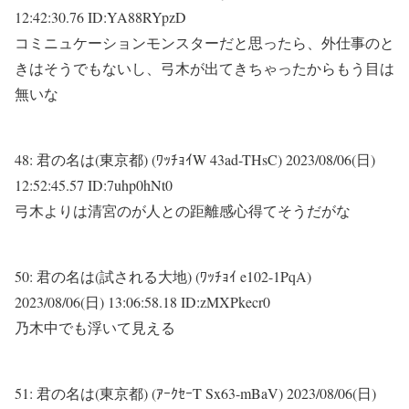
12:42:30.76 ID:YA88RYpzD
コミニュケーションモンスターだと思ったら、外仕事のと
きはそうでもないし、弓木が出てきちゃったからもう目は
無いな
48:
君の名は(東京都) (ﾜｯﾁｮｲW 43ad-THsC)
2023/08/06(日)
12:52:45.57 ID:7uhp0hNt0
弓木よりは清宮のが人との距離感心得てそうだがな
50:
君の名は(試される大地) (ﾜｯﾁｮｲ e102-1PqA)
2023/08/06(日) 13:06:58.18 ID:zMXPkecr0
乃木中でも浮いて見える
51:
君の名は(東京都) (ｱｰｸｾｰT Sx63-mBaV)
2023/08/06(日)