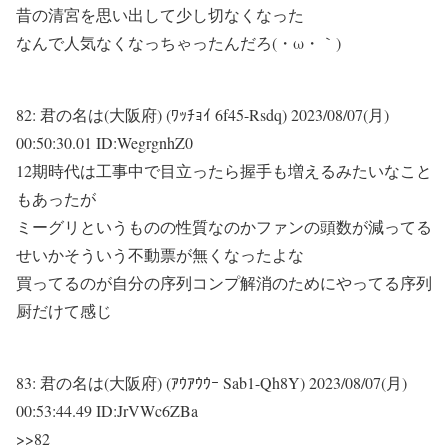
昔の清宮を思い出して少し切なくなった
なんで人気なくなっちゃったんだろ(・ω・｀)
82:
君の名は(大阪府) (ﾜｯﾁｮｲ 6f45-Rsdq)
2023/08/07(月)
00:50:30.01 ID:WegrgnhZ0
12期時代は工事中で目立ったら握手も増えるみたいなこと
もあったが
ミーグリというものの性質なのかファンの頭数が減ってる
せいかそういう不動票が無くなったよな
買ってるのが自分の序列コンプ解消のためにやってる序列
厨だけて感じ
83:
君の名は(大阪府) (ｱｳｱｳｳｰ Sab1-Qh8Y)
2023/08/07(月)
00:53:44.49 ID:JrVWc6ZBa
>>82