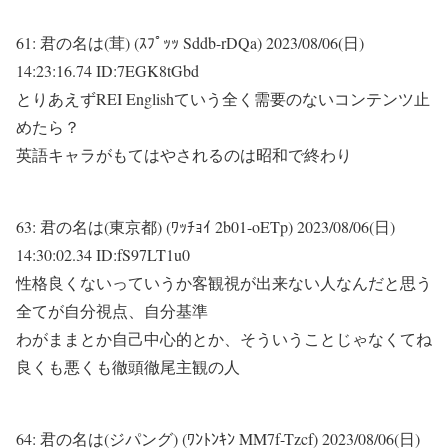
61:
君の名は(茸) (ｽﾌﾟｯｯ Sddb-rDQa)
2023/08/06(日)
14:23:16.74 ID:7EGK8tGbd
とりあえずREI Englishていう全く需要のないコンテンツ止
めたら？
英語キャラがもてはやされるのは昭和で終わり
63:
君の名は(東京都) (ﾜｯﾁｮｲ 2b01-oETp)
2023/08/06(日)
14:30:02.34 ID:fS97LT1u0
性格良くないっていうか客観視が出来ない人なんだと思う
全てが自分視点、自分基準
わがままとか自己中心的とか、そういうことじゃなくてね
良くも悪くも徹頭徹尾主観の人
64:
君の名は(ジパング) (ﾜﾝﾄﾝｷﾝ MM7f-Tzcf)
2023/08/06(日)