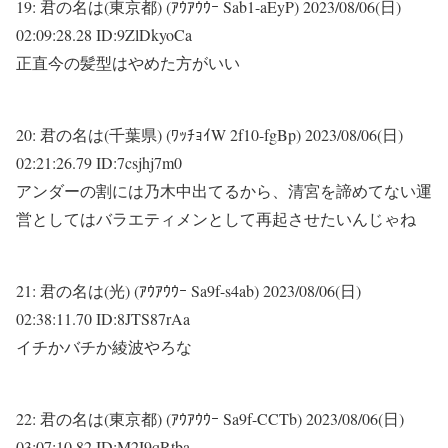
19:
君の名は(東京都) (ｱｳｱｳｳｰ Sab1-aEyP)
2023/08/06(日)
02:09:28.28 ID:9ZlDkyoCa
正直今の髪型はやめた方がいい
20:
君の名は(千葉県) (ﾜｯﾁｮｲW 2f10-fgBp)
2023/08/06(日)
02:21:26.79 ID:7csjhj7m0
アンダーの割には乃木中出てるから、清宮を諦めてない運
営としてはバラエティメンとして再起させたいんじゃね
21:
君の名は(光) (ｱｳｱｳｳｰ Sa9f-s4ab)
2023/08/06(日)
02:38:11.70 ID:8JTS87rAa
イチかバチか綾波やろな
22:
君の名は(東京都) (ｱｳｱｳｳｰ Sa9f-CCTb)
2023/08/06(日)
03:07:10.82 ID:M2I9qRtba