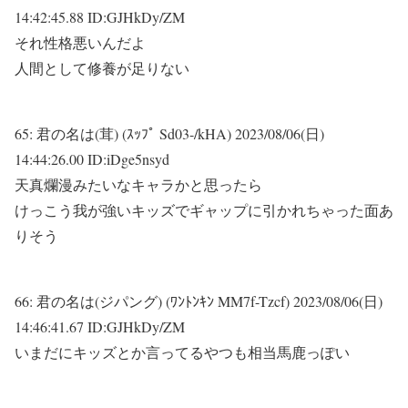
14:42:45.88 ID:GJHkDy/ZM
それ性格悪いんだよ
人間として修養が足りない
65:
君の名は(茸) (ｽｯﾌﾟ Sd03-/kHA)
2023/08/06(日)
14:44:26.00 ID:iDge5nsyd
天真爛漫みたいなキャラかと思ったら
けっこう我が強いキッズでギャップに引かれちゃった面あ
りそう
66:
君の名は(ジパング) (ﾜﾝﾄﾝｷﾝ MM7f-Tzcf)
2023/08/06(日)
14:46:41.67 ID:GJHkDy/ZM
いまだにキッズとか言ってるやつも相当馬鹿っぽい