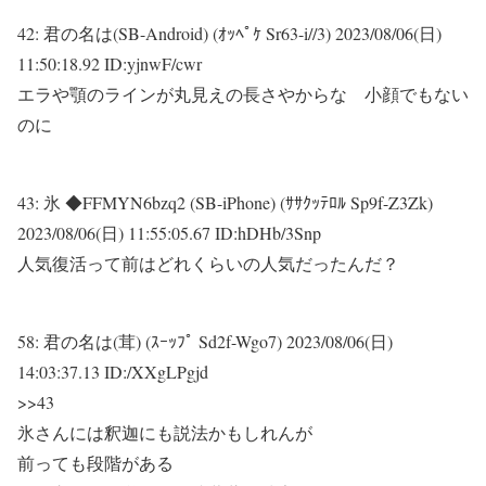
42:
君の名は(SB-Android) (ｵｯﾍﾟｹ Sr63-i//3)
2023/08/06(日)
11:50:18.92 ID:yjnwF/cwr
エラや顎のラインが丸見えの長さやからな 小顔でもない
のに
43:
氷 ◆FFMYN6bzq2 (SB-iPhone) (ｻｻｸｯﾃﾛﾙ Sp9f-Z3Zk)
2023/08/06(日) 11:55:05.67 ID:hDHb/3Snp
人気復活って前はどれくらいの人気だったんだ？
58:
君の名は(茸) (ｽｰｯﾌﾟ Sd2f-Wgo7)
2023/08/06(日)
14:03:37.13 ID:/XXgLPgjd
>>43
氷さんには釈迦にも説法かもしれんが
前っても段階がある