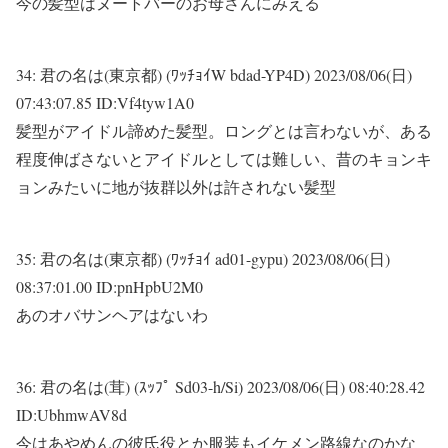
今の髪型はヌートバーのお母さんにみえる
34:
君の名は(東京都) (ﾜｯﾁｮｲW bdad-YP4D)
2023/08/06(日)
07:43:07.85 ID:Vf4tyw1A0
髪型がアイドル諦めた髪型。ロングとは言わないが、ある
程度伸ばさないとアイドルとしては難しい、昔のキョンキ
ョンみたいに地が抜群以外は許されない髪型
35:
君の名は(東京都) (ﾜｯﾁｮｲ ad01-gypu)
2023/08/06(日)
08:37:01.00 ID:pnHpbU2M0
あのオバサンヘアはないわ
36:
君の名は(茸) (ｽｯﾌﾟ Sd03-h/Si)
2023/08/06(日) 08:40:28.42
ID:UbhmwAV8d
今はあやめんの彼氏役とか服装もイケメン路線なのかな