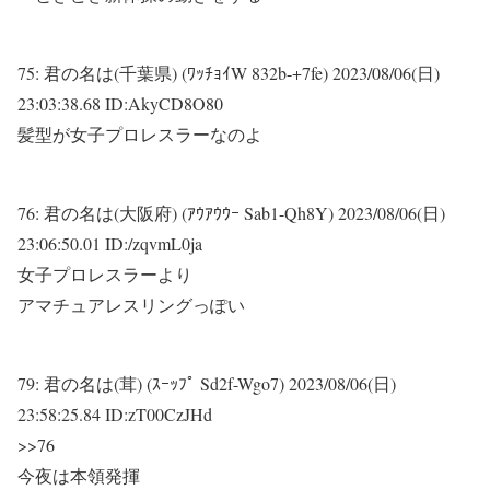
75:
君の名は(千葉県) (ﾜｯﾁｮｲW 832b-+7fe)
2023/08/06(日)
23:03:38.68 ID:AkyCD8O80
髪型が女子プロレスラーなのよ
76:
君の名は(大阪府) (ｱｳｱｳｳｰ Sab1-Qh8Y)
2023/08/06(日)
23:06:50.01 ID:/zqvmL0ja
女子プロレスラーより
アマチュアレスリングっぽい
79:
君の名は(茸) (ｽｰｯﾌﾟ Sd2f-Wgo7)
2023/08/06(日)
23:58:25.84 ID:zT00CzJHd
>>76
今夜は本領発揮