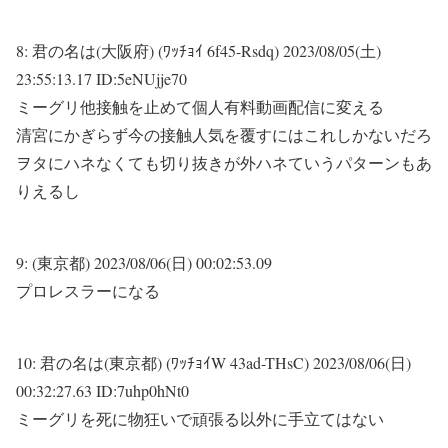
8:
君の名は(大阪府) (ﾜｯﾁｮｲ 6f45-Rsdq)
2023/08/05(土)
23:55:13.17 ID:5eNUjje70
ミーグリ他接触を止めて個人有料動画配信に変える
清宮にかぎらず今の接触人気を覆すにはこれしかないだろ
ヲタにハネなくても切り抜きが外ハネていうパターンもあ
りえるし
9:
(東京都)
2023/08/06(日) 00:02:53.09
プロレスラーになる
10:
君の名は(東京都) (ﾜｯﾁｮｲW 43ad-THsC)
2023/08/06(日)
00:32:27.63 ID:7uhp0hNt0
ミーグリを死に物狂いで頑張る以外に手立てはない