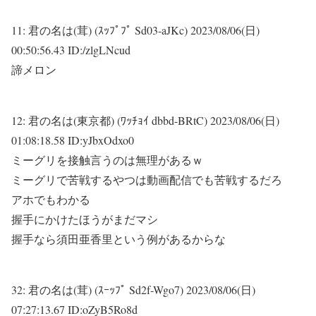
11:
君の名は(茸) (ｽｯﾌﾟﾌﾟ Sd03-aJKc)
2023/08/06(日)
00:50:56.43 ID:/zlgLNcud
諦メロン
12:
君の名は(東京都) (ﾜｯﾁｮｲ dbbd-BRtC)
2023/08/06(日)
01:08:18.58 ID:yJbxOdxo0
ミーグリを接触言うのは無理があるｗ
ミーグリで苦戦するやつは動画配信でも苦戦するだろ
アホでもわかる
握手にかけたほうがまだマシ
握手なら須田亜香里という例があるからな
32:
君の名は(茸) (ｽｰｯﾌﾟ Sd2f-Wgo7)
2023/08/06(日)
07:27:13.67 ID:oZyB5Ro8d