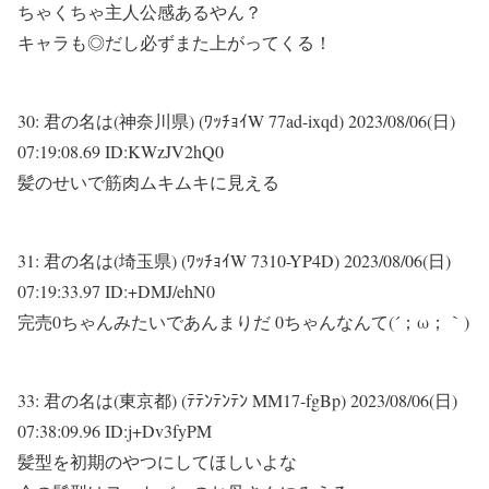
ちゃくちゃ主人公感あるやん？
キャラも◎だし必ずまた上がってくる！
30:
君の名は(神奈川県) (ﾜｯﾁｮｲW 77ad-ixqd)
2023/08/06(日)
07:19:08.69 ID:KWzJV2hQ0
髪のせいで筋肉ムキムキに見える
31:
君の名は(埼玉県) (ﾜｯﾁｮｲW 7310-YP4D)
2023/08/06(日)
07:19:33.97 ID:+DMJ/ehN0
完売0ちゃんみたいであんまりだ 0ちゃんなんて(´；ω；｀)
33:
君の名は(東京都) (ﾃﾃﾝﾃﾝﾃﾝ MM17-fgBp)
2023/08/06(日)
07:38:09.96 ID:j+Dv3fyPM
髪型を初期のやつにしてほしいよな