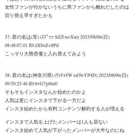
女性ファンが付かないうちに男ファンから離れだしたのは
切り替え早すぎたかも
37:
君の名は(茸) (ｽﾌﾟｯｯ Sd2f-n+Xm)
2023/08/06(日)
08:48:07.01 ID:zXboZ+8Pd
こっそり大熊杏優と入れ替えてみよう
38:
君の名は(神奈川県) (ﾜｯﾁｮｲW ed3b-YP4D)
2023/08/06(日)
09:50:25.46 ID:6vG7g66z0
そもそもインスタなんか始めたのかよ
人気は更にインスタで下がる一方だよ
インスタ始めたから有料コンテンツ解約する人が増える
インスタで人気を上げたメンバーは1人も居ない
インスタ始めて人気が下がったメンバーが大半なのにね