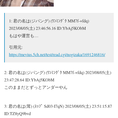
1:
君の名は(ジパング) (ﾜﾝﾐﾝｸﾞｸ MM7f-+fdq)
2023/08/05(土) 23:46:56.16 ID:YbAj5KObM
もはや運営も…
引用元:
https://mevius.5ch.net/test/read.cgi/nogizaka/1691246816/
2:
君の名は(ジパング) (ﾜﾝﾐﾝｸﾞｸ MM7f-+fdq)
2023/08/05(土)
23:47:28.64 ID:YbAj5KObM
このままだとずっとアンダーやん
3:
君の名は(茸) (ｽｯﾌﾟ Sd03-I7qN)
2023/08/05(土) 23:51:15.87
ID:TZ8yQ9bvd