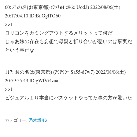
60:
君の名は(東京都) (ﾜｯﾁｮｲ c96e-Uod3)
2022/08/06(土)
20:17:04.10 ID:BnGglTO60
>>1
ロリコンをカミングアウトするメリットって何だ
じゃあ妹の存在も妄想で母親と折り合いが悪いのは事実だ
という事だな
117:
君の名は(東京都) (ｱｳｱｳｳｰ Sa55-d7w7)
2022/08/06(土)
20:59:55.43 ID:gWfVi4zaa
>>1
ビジュアルより本当にバスケットやってた事の方が驚いた
カテゴリー:
乃木坂46