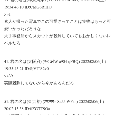
19:34:46.10 ID:CMG6RiHl0
>>1
素人が撮った写真でこの可愛さってことは実物はもっと可
愛いかっただろうな
大手事務所からスカウトが殺到していてもおかしくないレ
ベルだろ
41:
君の名は(大阪府) (ﾜｯﾁｮｲW a904-qFBQ)
2022/08/06(土)
19:35:45.21 ID:SjVITS2v0
>>39
実際殺到してないから今があるんだろ
51:
君の名は(東京都) (ｱｳｱｳｳｰ Sa55-WYdi)
2022/08/06(土)
20:02:15.38 ID:fiZGTT9Oa