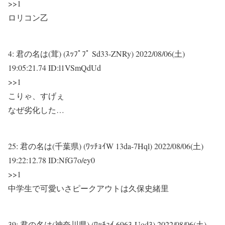
>>1
ロリコン乙
4:
君の名は(茸) (ｽｯﾌﾟﾌﾟ Sd33-ZNRy)
2022/08/06(土)
19:05:21.74 ID:l1VSmQdUd
>>1
こりゃ、すげぇ
なぜ劣化した…
25:
君の名は(千葉県) (ﾜｯﾁｮｲW 13da-7Hql)
2022/08/06(土)
19:22:12.78 ID:NfG7o/ey0
>>1
中学生で可愛いさピークアウトは久保史緒里
39:
君の名は(神奈川県) (ﾜｯﾁｮｲ 6963-Uod3)
2022/08/06(土)