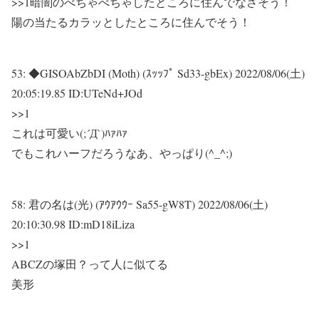
>>1
暗闇のべちゃべちゃしたところに住んでなさそう！
陽の当たるカラッとしたところに住んでそう！
53:
◆GISOAbZbDI (Moth) (ｽｯｯﾌﾟ Sd33-gbEx)
2022/08/06(土)
20:05:19.85 ID:UTeNd+JOd
>>1
これは可愛い(;´Д`)ﾊｧﾊｧ
でもこれハーフだろうなあ、やっぱり(^_^;)
58:
君の名は(光) (ｱｳｱｳｳｰ Sa55-gW8T)
2022/08/06(土)
20:10:30.98 ID:mD18iLiza
>>1
ABCZの塚田？って人に似てる
美形