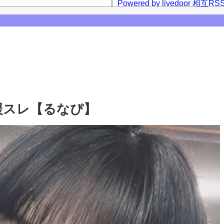
Powered by livedoor 相互RS
ーム公演】
西アルノとの3ショット、最後は菅原咲月
咲月との2ショットを公開！【乃木坂46】
【乃木坂46】
援スレ【るなぴ】