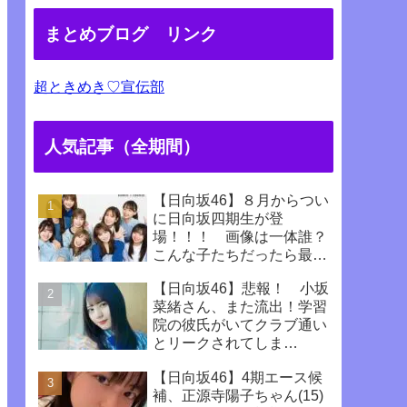
まとめブログ リンク
超ときめき♡宣伝部
人気記事（全期間）
【日向坂46】８月からつい
に日向坂四期生が登
場！！！ 画像は一体誰？
こんな子たちだったら最高
じゃない！！！！
【日向坂46】悲報！ 小坂
菜緒さん、また流出！学習
院の彼氏がいてクラブ通い
とリークされてしま
う！！！！！！
【日向坂46】4期エース候
補、正源寺陽子ちゃん(15)