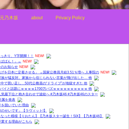
元乃木坂
about
Privacy Policy
くっきり、Y字開脚！！
NEW!
っぱぱん！」←
NEW!
せのお知らせ
NEW!
を日本に定着させる」 →国家公務員月給3.51％増へ 人事院の
NEW!
家族が猛反対。家族から信じられない言葉が飛び出した… 他
中で買い足し…50代公務員の“ドライブ”が地獄すぎた 他
ヤバイと話題にｗｗｗｗ1700万バズｗｗｗｗｗｗｗｗｗｗ 他
気最下位と抱き合わせで波紋へ #乃木坂46 #乃木坂46のスター
所属を発表
ジを脱いでいた理由
づのせいです」【ラヴィット!】
なった模様【りおたん】【乃木坂スター誕生！SIX】【乃木坂46】
卒業する理由がこちら