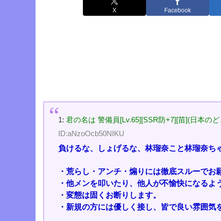
X
Facebook
1:
君の名は 警備員[Lv.65][SSR防+7][苗](日本のどこか
ID:aNzoOcb50NIKU
負けるな、しょげるな、林瑠奈こと林瑠奈ち
・荒らし・アンチ・煽りには徹底スルーでお
・他メンを叩いたり、他人が不愉快になるよ
・変態は固くお断りします。
・新規の方には優しく接し、皆で良い雰囲気