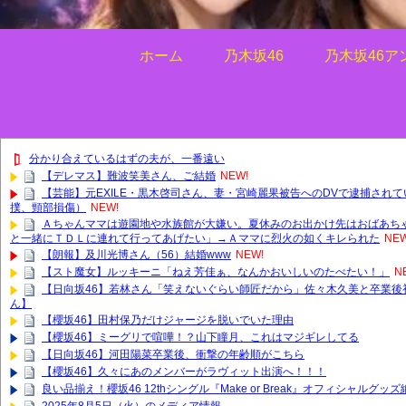
ホーム
乃木坂46
乃木坂46ア
分かり合えているはずの夫が、一番遠い
【デレマス】難波笑美さん、ご結婚
NEW!
【芸能】元EXILE・黒木啓司さん、妻・宮崎麗果被告へのDVで逮捕され
撲、頸部損傷）
NEW!
Ａちゃんママは遊園地や水族館が大嫌い。夏休みのお出かけ先はおばあち
と一緒にＴＤＬに連れて行ってあげたい」→Ａママに烈火の如くキレられた
NEW
【朗報】及川光博さん（56）結婚www
NEW!
【スト魔女】ルッキーニ「ねえ芳佳ぁ、なんかおいしいのたべたい！」
N
【日向坂46】若林さん「笑えないぐらい師匠だから」佐々木久美と卒業後
ん】
【櫻坂46】田村保乃だけジャージを脱いでいた理由
【櫻坂46】ミーグリで喧嘩！？山下瞳月、これはマジギレしてる
【日向坂46】河田陽菜卒業後、衝撃の年齢順がこちら
【櫻坂46】久々にあのメンバーがラヴィット出演へ！！！
良い品揃え！櫻坂46 12thシングル『Make or Break』オフィシャルグ