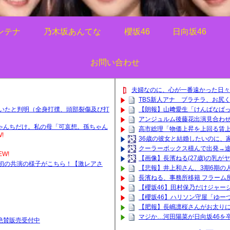
ンテナ
乃木坂あんてな
櫻坂46
日向坂46
お問い合わせ
夫婦なのに、心が一番遠かった日々
TBS新人アナ ブラチラ、お尻
ていたと判明（全身打撲、頭部裂傷及び打
【朗報】山﨑愛生「けんぱなぱ
アンジュルム後藤花出演見合わ
ゃんちだけ。私の母「可哀想。孫ちゃん
高市総理「物価上昇を上回る賃上げ
!
36歳の彼女と結婚したいのに、
クーラーボックス積んで出発→途
EW!
【画像】長濱ねる(27歳)の乳が
初の共演の様子がこちら！【激レアさ
【悲報】井上和さん、3期6期の人
長濱ねる、事務所移籍 フラーム
【櫻坂46】田村保乃だけジャー
【櫻坂46】ハリソン守屋「ゆー
【肥報】長嶋凛桜さんがお太りに
マジか…河田陽菜が日向坂46を
ッズ絶賛販売受付中