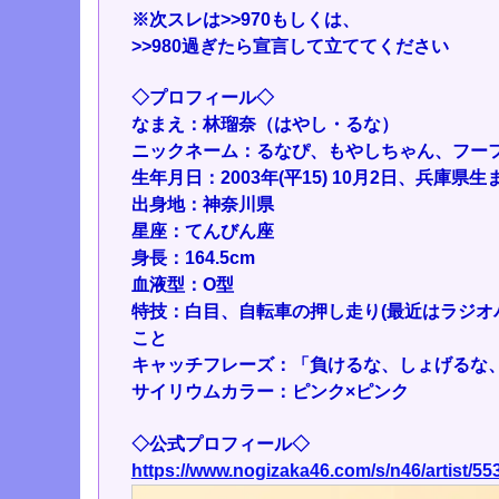
※次スレは
>>970
もしくは、
>>980
過ぎたら宣言して立ててください
◇プロフィール◇
なまえ：林瑠奈（はやし・るな）
ニックネーム：るなぴ、もやしちゃん、フーフ
生年月日：2003年(平15) 10月2日、兵庫県生ま
出身地：神奈川県
星座：てんびん座
身長：164.5cm
血液型：O型
特技：白目、自転車の押し走り(最近はラジオ
こと
キャッチフレーズ：「負けるな、しょげるな
サイリウムカラー：ピンク×ピンク
◇公式プロフィール◇
https://www.nogizaka46.com/s/n46/artist/55