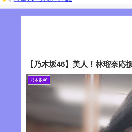
2025年8月5日（火）のメディア情報
【櫻坂46】なすなか中西さんが号泣した2曲目って...【ラヴィット 東京ド
岡本姫奈ブログ更新！ 順番に池田瑛紗との2ショット×２、菅原咲月、中
との2ショット！【乃木坂46】
「咲月と楽しくお話しました☺️ 聞いてねー」佐藤璃果ブログ更新！ 菅原
『IDOL RUNWAY COLLECTION』に出演した梅が美しい！【梅澤美波】
Powered by livedoor 相互RSS
【乃木坂46】美人！林瑠奈応
乃木坂46