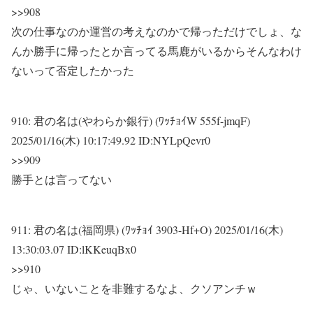
>>908
次の仕事なのか運営の考えなのかで帰っただけでしょ、な
んか勝手に帰ったとか言ってる馬鹿がいるからそんなわけ
ないって否定したかった
910:
君の名は(やわらか銀行) (ﾜｯﾁｮｲW 555f-jmqF)
2025/01/16(木) 10:17:49.92 ID:NYLpQevr0
>>909
勝手とは言ってない
911:
君の名は(福岡県) (ﾜｯﾁｮｲ 3903-Hf+O)
2025/01/16(木)
13:30:03.07 ID:lKKeuqBx0
>>910
じゃ、いないことを非難するなよ、クソアンチｗ