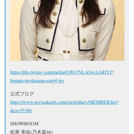
https://pbs.twimg.com/media/GW67NLAbwAARfYf?
format=jpg&name=orig#.jpg
公式ブログ
https://www.nogizaka46.com/s/n46/diary/MEMBER/list?
&ct=55386
SHOWROOM
松尾 美佑(乃木坂46)