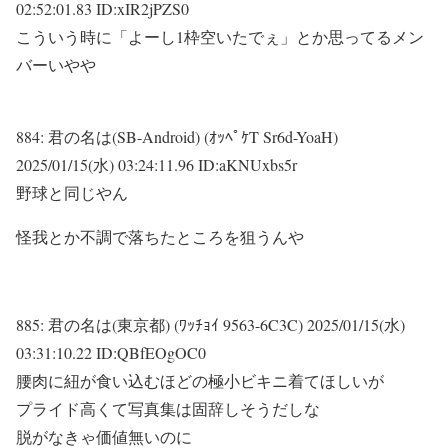
02:52:01.83 ID:xIR2jPZS0
こういう時に「よーし1枠空いたでぇ」とか思ってるメン
バーいやや
884:
君の名は(SB-Android) (ｵｯﾍﾟｹT Sr6d-YoaH)
2025/01/15(水) 03:24:11.96 ID:aKNUxbs5r
野球と同じやん
怪我とか不調で落ちたところを狙うんや
885:
君の名は(東京都) (ﾜｯﾁｮｲ 9563-6C3C)
2025/01/15(水)
03:31:10.22 ID:QBfEOgOC0
腰肉に紐が食い込むほどの極小ビキニ着てほしいが
プライド高くて写真集は固辞しそうだしな
脱がなきゃ価値無いのに