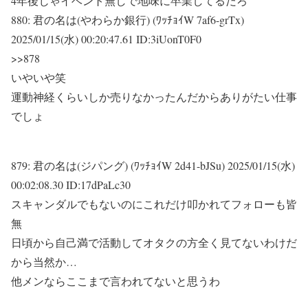
4年後じゃイベント無しで地味に卒業してるだろ
880:
君の名は(やわらか銀行) (ﾜｯﾁｮｲW 7af6-grTx)
2025/01/15(水) 00:20:47.61 ID:3iUonT0F0
>>878
いやいや笑
運動神経くらいしか売りなかったんだからありがたい仕事
でしょ
879:
君の名は(ジパング) (ﾜｯﾁｮｲW 2d41-bJSu)
2025/01/15(水)
00:02:08.30 ID:17dPaLc30
スキャンダルでもないのにこれだけ叩かれてフォローも皆
無
日頃から自己満で活動してオタクの方全く見てないわけだ
から当然か…
他メンならここまで言われてないと思うわ