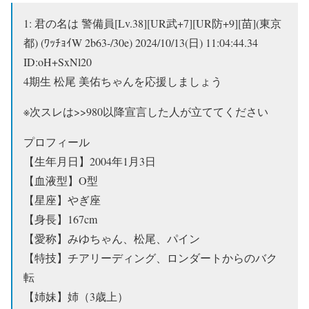
1:
君の名は 警備員[Lv.38][UR武+7][UR防+9][苗](東京
都) (ﾜｯﾁｮｲW 2b63-/30e)
2024/10/13(日) 11:04:44.34
ID:oH+SxNl20
4期生 松尾 美佑ちゃんを応援しましょう
※次スレは
>>980
以降宣言した人が立ててください
プロフィール
【生年月日】2004年1月3日
【血液型】O型
【星座】やぎ座
【身長】167cm
【愛称】みゆちゃん、松尾、パイン
【特技】チアリーディング、ロンダートからのバク
転
【姉妹】姉（3歳上）