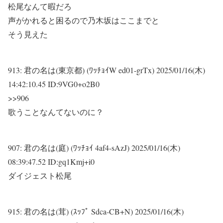
松尾なんて暇だろ
声がかれると困るので乃木坂はここまでと
そう見えた
913:
君の名は(東京都) (ﾜｯﾁｮｲW ed01-grTx)
2025/01/16(木)
14:42:10.45 ID:9VG0+o2B0
>>906
歌うことなんてないのに？
907:
君の名は(庭) (ﾜｯﾁｮｲ 4af4-sAzJ)
2025/01/16(木)
08:39:47.52 ID:gq1Kmj+i0
ダイジェスト松尾
915:
君の名は(茸) (ｽｯﾌﾟ Sdca-CB+N)
2025/01/16(木)