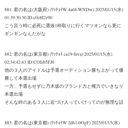
881:
君の名は(大阪府) (ﾜｯﾁｮｲW 4a68-WNDw)
2025/01/15(水)
01:39:30.30 ID:c0z8I2z90
こう言う時に必死に選抜1枠取りに行くマツオンなら更に
ギンギンなんだがな
882:
君の名は(東京都) (ﾜｯﾁｮｲ ca19-fuva)
2025/01/15(水)
02:34:42.63 ID:COIsb5FJ0
他の３人のアイドルは予選オーディション勝ち上がって優
勝して本選出場
一方、予選もせずに乃木坂のブランド力と権力でいきなり
本選出場
そんな絆のある３人に近づけ入っていけってのが無理な話
883:
君の名は(東京都) (ﾜｯﾁｮｲW 2d61-0OgF)
2025/01/15(水)