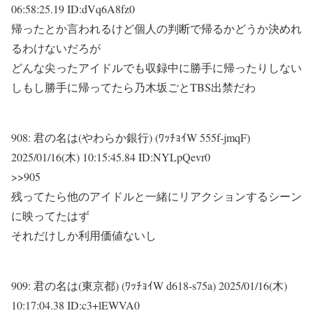
06:58:25.19 ID:dVq6A8fz0
帰ったとか言われるけど個人の判断で帰るかどうか決めれ
るわけないだろが
どんな尖ったアイドルでも収録中に勝手に帰ったりしない
しもし勝手に帰ってたら乃木坂ごとTBS出禁だわ
908:
君の名は(やわらか銀行) (ﾜｯﾁｮｲW 555f-jmqF)
2025/01/16(木) 10:15:45.84 ID:NYLpQevr0
>>905
残ってたら他のアイドルと一緒にリアクションするシーン
に映ってたはず
それだけしか利用価値ないし
909:
君の名は(東京都) (ﾜｯﾁｮｲW d618-s75a)
2025/01/16(木)
10:17:04.38 ID:c3+lEWVA0