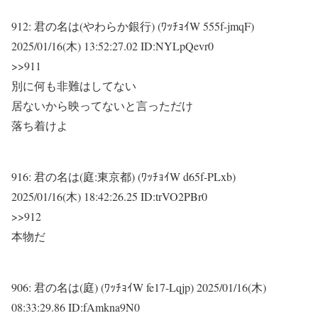
912:
君の名は(やわらか銀行) (ﾜｯﾁｮｲW 555f-jmqF)
2025/01/16(木) 13:52:27.02 ID:NYLpQevr0
>>911
別に何も非難はしてない
居ないから映ってないと言っただけ
落ち着けよ
916:
君の名は(庭:東京都) (ﾜｯﾁｮｲW d65f-PLxb)
2025/01/16(木) 18:42:26.25 ID:trVO2PBr0
>>912
本物だ
906:
君の名は(庭) (ﾜｯﾁｮｲW fe17-Lqjp)
2025/01/16(木)
08:33:29.86 ID:fAmkna9N0