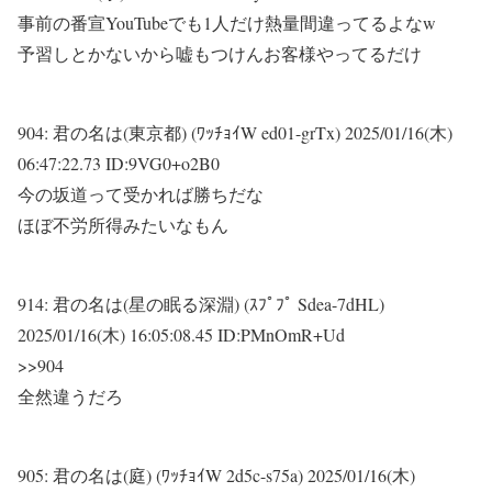
事前の番宣YouTubeでも1人だけ熱量間違ってるよなw
予習しとかないから嘘もつけんお客様やってるだけ
904:
君の名は(東京都) (ﾜｯﾁｮｲW ed01-grTx)
2025/01/16(木)
06:47:22.73 ID:9VG0+o2B0
今の坂道って受かれば勝ちだな
ほぼ不労所得みたいなもん
914:
君の名は(星の眠る深淵) (ｽﾌﾟﾌﾟ Sdea-7dHL)
2025/01/16(木) 16:05:08.45 ID:PMnOmR+Ud
>>904
全然違うだろ
905:
君の名は(庭) (ﾜｯﾁｮｲW 2d5c-s75a)
2025/01/16(木)