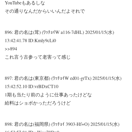
YouTubeもあるしな
その通りなんだからいいんだよそれで
896:
君の名は(茸) (ﾜｯﾁｮｲW a116-7dHL)
2025/01/15(水)
13:42:41.78 ID:Kmly9cLi0
>>894
これ言う古参って老害って感じ
897:
君の名は(東京都) (ﾜｯﾁｮｲW ed01-grTx)
2025/01/15(水)
15:42:52.10 ID:vrBDxCT10
1期も当たり前のように仕事あったけどな
給料はショボかっただろうけど
898:
君の名は(福岡県) (ﾜｯﾁｮｲ 3903-Hf+O)
2025/01/15(水)