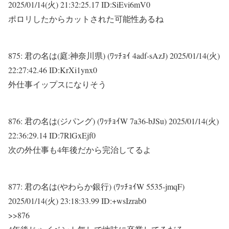
2025/01/14(火) 21:32:25.17 ID:SiEvi6mV0
ポロリしたからカットされた可能性あるね
875:
君の名は(庭:神奈川県) (ﾜｯﾁｮｲ 4adf-sAzJ)
2025/01/14(火)
22:27:42.46 ID:KrXi1ynx0
外仕事イップスになりそう
876:
君の名は(ジパング) (ﾜｯﾁｮｲW 7a36-bJSu)
2025/01/14(火)
22:36:29.14 ID:7RlGxEjf0
次の外仕事も4年後だから完治してるよ
877:
君の名は(やわらか銀行) (ﾜｯﾁｮｲW 5535-jmqF)
2025/01/14(火) 23:18:33.99 ID:+wsIzrab0
>>876