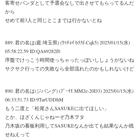
客寄せパンダとして予選会なしで出させてもらってるんだ
から
せめて前3人と同じとこまでは行かないとね
889:
君の名は(庭:埼玉県) (ﾜｯﾁｮｲ b55f-Cqk5)
2025/01/15(水)
05:58:22.59 ID:QA69282f0
序盤でけっこう時間使っちゃったっぽいししょうがないね
サクサク行っての失敗なら全部流れたのかもしれないけど
890:
君の名は(ジパング) (ﾌﾞｰｲﾓ MM2e-20D3)
2025/01/15(水)
06:33:51.73 ID:9TarUDDhM
もう二度と「松尾さんSASUKEに出てほしい」
とか、ほざくんじゃねーぞ乃木ヲタ
乃木坂の看板利用してSASUKEなんか出ても結果なんか残
せねえって