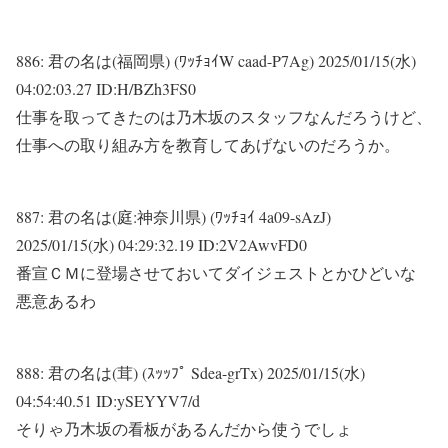
886:
君の名は(福岡県) (ﾜｯﾁｮｲW caad-P7Ag)
2025/01/15(水)
04:02:03.27 ID:H/BZh3FS0
仕事を取ってきたのは乃木坂のスタッフなんだろうけど、
仕事への取り組み方を教育してあげないのだろうか。
887:
君の名は(庭:神奈川県) (ﾜｯﾁｮｲ 4a09-sAzJ)
2025/01/15(水) 04:29:32.19 ID:2V2AwvFD0
番宣ＣＭに登場させておいてダイジェストとかひどいな
悪意あるわ
888:
君の名は(茸) (ｽｯｯﾌﾟ Sdea-grTx)
2025/01/15(水)
04:54:40.51 ID:ySEYYV7/d
そりゃ乃木坂の看板があるんだから使うでしょ