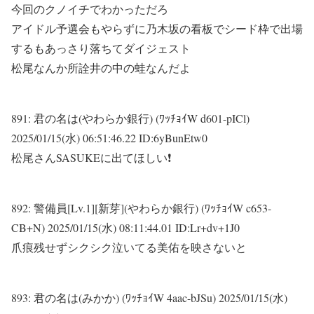
今回のクノイチでわかっただろ
アイドル予選会もやらずに乃木坂の看板でシード枠で出場
するもあっさり落ちてダイジェスト
松尾なんか所詮井の中の蛙なんだよ
891:
君の名は(やわらか銀行) (ﾜｯﾁｮｲW d601-pICl)
2025/01/15(水) 06:51:46.22 ID:6yBunEtw0
松尾さんSASUKEに出てほしい❗
892:
警備員[Lv.1][新芽](やわらか銀行) (ﾜｯﾁｮｲW c653-
CB+N)
2025/01/15(水) 08:11:44.01 ID:Lr+dv+1J0
爪痕残せずシクシク泣いてる美佑を映さないと
893:
君の名は(みかか) (ﾜｯﾁｮｲW 4aac-bJSu)
2025/01/15(水)