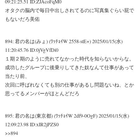
09:21:25.51 ID:ZJAcoFqM0
オタクの脳内で毎日中出しされてるのに写真集ぐらい屁で
もないだろ美佑
894:
君の名は(みょ) (ﾜｯﾁｮｲW 2558-stE+)
2025/01/15(水)
11:20:45.76 ID:0jVgVfDi0
１期２期のように売れてなかった時代を知らないからな。
成功したグループに後乗りしてきた奴なんて仕事があって
当たり前、
次回に呼ばれなくても別の仕事があるし問題ないね、とか
思ってるメンバーがほとんどだろ
895:
君の名は(東京都) (ﾜｯﾁｮｲW 2df9-0OgF)
2025/01/15(水)
12:09:23.98 ID:xIR2jPZS0
>>894