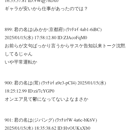
16:53:57.81 ID:+Wqg78Dx0
ギャラが安いから仕事があったのでは？
899:
君の名は(みかか:京都府) (ﾜｯﾁｮｲ 4ab1-6iBC)
2025/01/15(水) 17:58:12.80 ID:ZJAcoFqM0
お前らが文句ばっかり言うからサスケ告知以来トーク沈黙
してるじゃん
いや平常運転か
900:
君の名は(茸) (ﾜｯﾁｮｲ a9e3-pCI4)
2025/01/15(水)
18:25:12.99 ID:ei/7cYGP0
オンエア見て鬱になってないよなまさか
901:
君の名は(ジパング) (ﾜｯﾁｮｲW 4a6c-bK6V)
2025/01/15(水) 18:35:38.62 ID:HyOUKxXb0