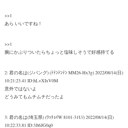
>>1
あら いいですね！
>>1
腕にかぶりついたらちょっと塩味しそうで好感持てる
2:
君の名は(ジパング) (ﾃﾃﾝﾃﾝﾃﾝ MM26-Hx3g)
2022/08/14(日)
10:21:23.41 ID:hL+XIxV0M
意外ではないよ
どうみてもムチムチだったよ
3:
君の名は(埼玉県) (ﾜｯﾁｮｲW 8101-31U/)
2022/08/14(日)
10:22:33.81 ID:3Jt6JG0q0