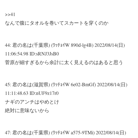
>>41
なんで腹にタオルを巻いてスカートを穿くのか
44:
君の名は(千葉県) (ﾜｯﾁｮｲW 890d-lg4B)
2022/08/14(日)
11:06:54.98 ID:sRNJ3JsB0
菅原が細すぎるから余計に太く見えるのはあると思う
45:
君の名は(滋賀県) (ﾜｯﾁｮｲW 6e02-BmGf)
2022/08/14(日)
11:11:48.63 ID:nUF9z17r0
ナギのアンチはやめとけ
絶対に意味ないから
47:
君の名は(千葉県) (ﾜｯﾁｮｲW a575-9TMi)
2022/08/14(日)