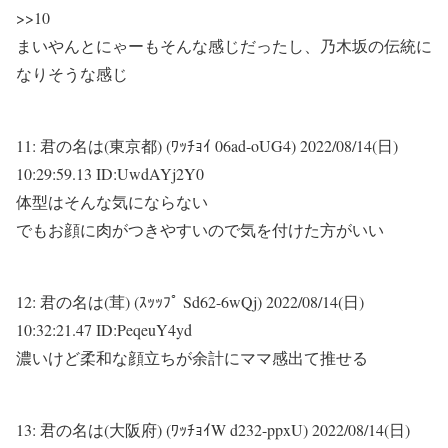
>>10
まいやんとにゃーもそんな感じだったし、乃木坂の伝統に
なりそうな感じ
11:
君の名は(東京都) (ﾜｯﾁｮｲ 06ad-oUG4)
2022/08/14(日)
10:29:59.13 ID:UwdAYj2Y0
体型はそんな気にならない
でもお顔に肉がつきやすいので気を付けた方がいい
12:
君の名は(茸) (ｽｯｯﾌﾟ Sd62-6wQj)
2022/08/14(日)
10:32:21.47 ID:PeqeuY4yd
濃いけど柔和な顔立ちが余計にママ感出て推せる
13:
君の名は(大阪府) (ﾜｯﾁｮｲW d232-ppxU)
2022/08/14(日)