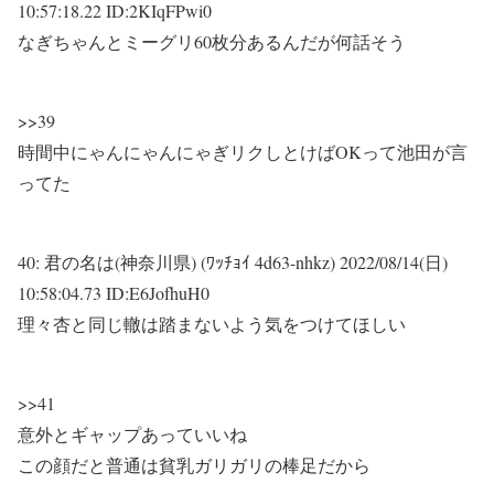
10:57:18.22 ID:2KIqFPwi0
なぎちゃんとミーグリ60枚分あるんだが何話そう
>>39
時間中にゃんにゃんにゃぎリクしとけばOKって池田が言
ってた
40:
君の名は(神奈川県) (ﾜｯﾁｮｲ 4d63-nhkz)
2022/08/14(日)
10:58:04.73 ID:E6JofhuH0
理々杏と同じ轍は踏まないよう気をつけてほしい
>>41
意外とギャップあっていいね
この顔だと普通は貧乳ガリガリの棒足だから