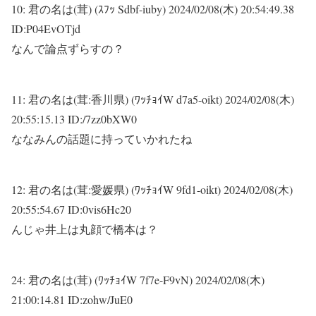
10:
君の名は(茸) (ｽﾌｯ Sdbf-iuby)
2024/02/08(木) 20:54:49.38
ID:P04EvOTjd
なんで論点ずらすの？
11:
君の名は(茸:香川県) (ﾜｯﾁｮｲW d7a5-oikt)
2024/02/08(木)
20:55:15.13 ID:/7zz0bXW0
ななみんの話題に持っていかれたね
12:
君の名は(茸:愛媛県) (ﾜｯﾁｮｲW 9fd1-oikt)
2024/02/08(木)
20:55:54.67 ID:0vis6Hc20
んじゃ井上は丸顔で橋本は？
24:
君の名は(茸) (ﾜｯﾁｮｲW 7f7e-F9vN)
2024/02/08(木)
21:00:14.81 ID:zohw/JuE0