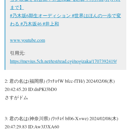
まで】
#乃木坂6期生オーディション #世界はほんの一歩で変
わる #乃木坂46 #井上和
www.youtube.com
引用元:
https://mevius.5ch.net/test/read.cgi/nogizaka/1707392419/
2:
君の名は(福岡県) (ﾜｯﾁｮｲW bfcc-fTH/)
2024/02/08(木)
20:42:45.20 ID:dnPKl3bD0
さすがドム
3:
君の名は(神奈川県) (ﾜｯﾁｮｲ bf06-X+we)
2024/02/08(木)
20:47:29.83 ID:Aw3J3XA60