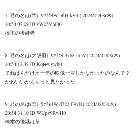
7:
君の名は(茸) (ﾜｯﾁｮｲW bf04-kV4i)
2024/02/08(木)
20:54:07.09 ID:vW05VhFt0
橋本の後継者
8:
君の名は(大阪府) (ﾜｯﾁｮｲ 3768-jSnV)
2024/02/08(木)
20:54:12.38 ID:Kql+wywh0
てれぱんだけオーデの映像一言しかなかったのなんで？
かわいいからもっと見たかった
9:
君の名は(茸) (ﾜｯﾁｮｲW d722-F9vN)
2024/02/08(木)
20:54:31.10 ID:WUpv9RwH0
橋本の後継は草