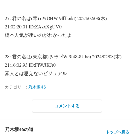
27:
君の名は(茸) (ﾜｯﾁｮｲW 9fff-oikt)
2024/02/08(木)
21:02:20.01 ID:ZAzxXgUV0
橋本人気が凄いのがわかったよ
28:
君の名は(東京都) (ﾜｯﾁｮｲW 9f48-8Uhe)
2024/02/08(木)
21:16:02.93 ID:FlW/JKJr0
素人とは思えないビジュアル
カテゴリー:
乃木坂46
コメントする
乃木坂46の道
トップへ戻る