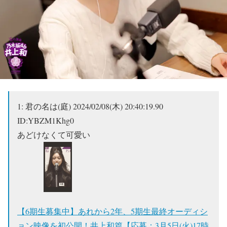
1:
君の名は(庭)
2024/02/08(木) 20:40:19.90
ID:YBZM1Khg0
あどけなくて可愛い
【6期生募集中】あれから2年、5期生最終オーディシ
ョン映像を初公開！井上和篇【応募：3月5日(火)17時