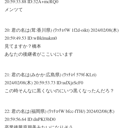
20:59:33.88 ID:32A+mcRQ0
メンツて
20:
君の名は(茸:香川県) (ﾜｯﾁｮｲW 1f2d-oikt)
2024/02/08(木)
20:59:49.53 ID:wBklmakm0
見てますか？橋本
あなたの後継者がここいにいます
21:
君の名は(みかか:広島県) (ﾜｯﾁｮｲ 579f-KLri)
2024/02/08(木) 20:59:53.73 ID:udXjzScF0
この時そんなに黒くないのにいつ黒くなったんだろ？
22:
君の名は(福岡県) (ﾜｯﾁｮｲW bfcc-fTH/)
2024/02/08(木)
20:59:56.64 ID:dnPKl3bD0
卒業後華原朋美みたいになりそう