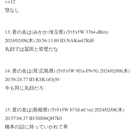
>>12
顎なし
13:
君の名は(みかか:埼玉県) (ﾜｯﾁｮｲW 3764-dRex)
2024/02/08(木) 20:56:13.80 ID:NAKm47Rd0
丸顔では冨田と双璧だな
14:
君の名は(茸:広島県) (ﾜｯﾁｮｲW 9f1a-F9vN)
2024/02/08(木)
20:56:24.77 ID:KSK1rOj30
今も同じ丸顔だろ
15:
君の名は(島根県) (ﾜｯﾁｮｲW b73d-nCvn)
2024/02/08(木)
20:57:04.37 ID:NHJ6QH7k0
橋本の話に持っていかれて草