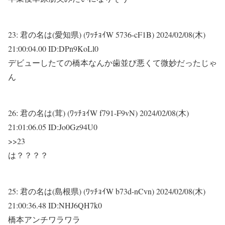
23:
君の名は(愛知県) (ﾜｯﾁｮｲW 5736-cF1B)
2024/02/08(木)
21:00:04.00 ID:DPn9KoLl0
デビューしたての橋本なんか歯並び悪くて微妙だったじゃ
ん
26:
君の名は(茸) (ﾜｯﾁｮｲW f791-F9vN)
2024/02/08(木)
21:01:06.05 ID:Jo0Gz94U0
>>23
は？？？？
25:
君の名は(島根県) (ﾜｯﾁｮｲW b73d-nCvn)
2024/02/08(木)
21:00:36.48 ID:NHJ6QH7k0
橋本アンチワラワラ