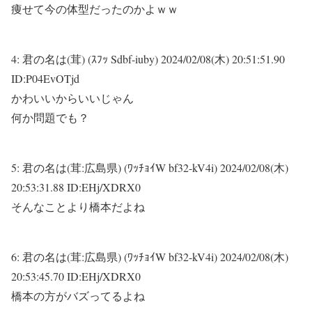
痩せて今の体型だったのかよｗｗ
4:
君の名は(茸) (ｽﾌｯ Sdbf-iuby)
2024/02/08(木) 20:51:51.90
ID:P04EvOTjd
かわいいからいいじゃん
何か問題でも？
5:
君の名は(茸:広島県) (ﾜｯﾁｮｲW bf32-kV4i)
2024/02/08(木)
20:53:31.88 ID:EHj/XDRX0
そんなことより橋本だよね
6:
君の名は(茸:広島県) (ﾜｯﾁｮｲW bf32-kV4i)
2024/02/08(木)
20:53:45.70 ID:EHj/XDRX0
橋本の方がバズってるよね