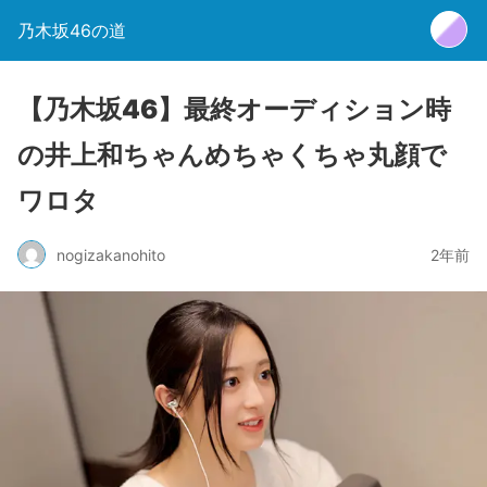
乃木坂46の道
【乃木坂46】最終オーディション時
の井上和ちゃんめちゃくちゃ丸顔で
ワロタ
nogizakanohito
2年前