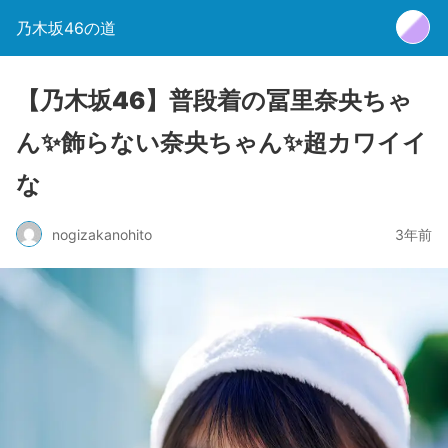
乃木坂46の道
【乃木坂46】普段着の冨里奈央ちゃ
ん✨飾らない奈央ちゃん✨超カワイイ
な
nogizakanohito
3年前