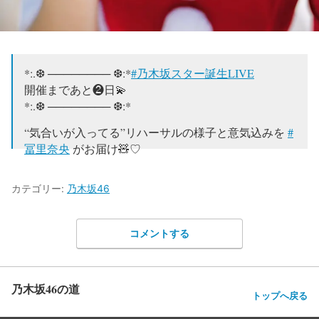
*:.❆ ──────── ❆:*
#乃木坂スター誕生LIVE
開催まであと❷日💫
*:.❆ ──────── ❆:*
“気合いが入ってる”リハーサルの様子と意気込みを
#
冨里奈央
がお届け🧸♡
🎟️配信チケット発売中
https://t.co/4AuAo5ssbf
#乃木坂46
カテゴリー:
乃木坂46
#オズワルド
pic.twitter.com/8OMeZgJmEi
— 超・乃木坂スター誕生！【公式】 (@nogista_ntv)
コメントする
December 14, 2023
乃木坂46の道
トップへ戻る