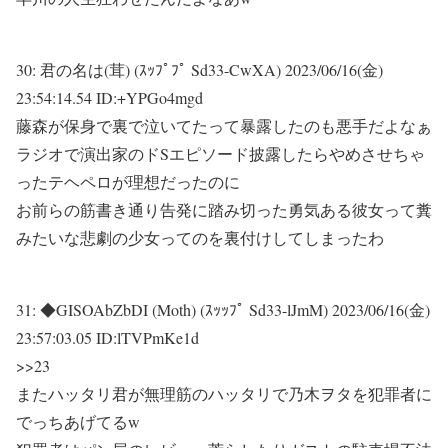
30:
君の名は(茸) (ｽｯﾌﾟﾌﾟ Sd33-CwXA)
2023/06/16(金)
23:54:14.54 ID:+YPGo4mgd
藤森が保身で裏で泣いてたって暴露したのも悪手だよなぁ
ラジオで演出家のドSエピソード披露したらやめさせちゃ
ったテヘペロが理想だったのに
お前らの筋書き通り告発に踏み切った勇気ある彼女って糞
みたいな悲劇の少女ってのを裏付けしてしまったわ
31:
◆GISOAbZbDI (Moth) (ｽｯｯﾌﾟ Sd33-lJmM)
2023/06/16(金)
23:57:03.05 ID:lTVPmKe1d
>>23
またハッタリ君が無理筋のハッタリで乃木ヲタを犯罪者に
でっちあげてるw