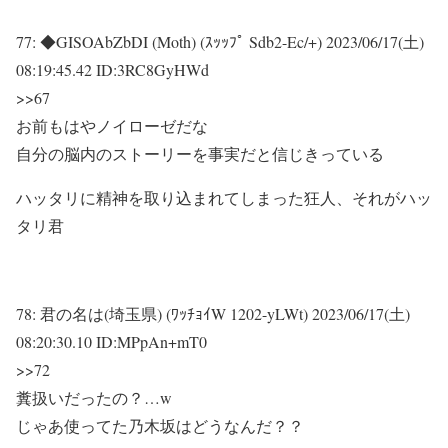
77:
◆GISOAbZbDI (Moth) (ｽｯｯﾌﾟ Sdb2-Ec/+)
2023/06/17(土)
08:19:45.42 ID:3RC8GyHWd
>>67
お前もはやノイローゼだな
自分の脳内のストーリーを事実だと信じきっている
ハッタリに精神を取り込まれてしまった狂人、それがハッ
タリ君
78:
君の名は(埼玉県) (ﾜｯﾁｮｲW 1202-yLWt)
2023/06/17(土)
08:20:30.10 ID:MPpAn+mT0
>>72
糞扱いだったの？…w
じゃあ使ってた乃木坂はどうなんだ？？