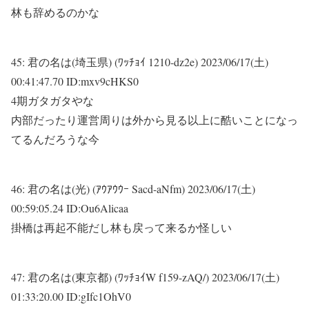
林も辞めるのかな
45:
君の名は(埼玉県) (ﾜｯﾁｮｲ 1210-dz2e)
2023/06/17(土)
00:41:47.70 ID:mxv9cHKS0
4期ガタガタやな
内部だったり運営周りは外から見る以上に酷いことになっ
てるんだろうな今
46:
君の名は(光) (ｱｳｱｳｳｰ Sacd-aNfm)
2023/06/17(土)
00:59:05.24 ID:Ou6Alicaa
掛橋は再起不能だし林も戻って来るか怪しい
47:
君の名は(東京都) (ﾜｯﾁｮｲW f159-zAQ/)
2023/06/17(土)
01:33:20.00 ID:gIfc1OhV0