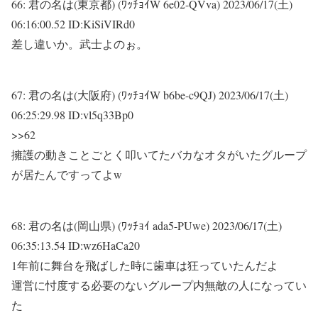
66:
君の名は(東京都) (ﾜｯﾁｮｲW 6e02-QVva)
2023/06/17(土)
06:16:00.52 ID:KiSiVIRd0
差し違いか。武士よのぉ。
67:
君の名は(大阪府) (ﾜｯﾁｮｲW b6be-c9QJ)
2023/06/17(土)
06:25:29.98 ID:vl5q33Bp0
>>62
擁護の動きことごとく叩いてたバカなオタがいたグループ
が居たんですってよw
68:
君の名は(岡山県) (ﾜｯﾁｮｲ ada5-PUwe)
2023/06/17(土)
06:35:13.54 ID:wz6HaCa20
1年前に舞台を飛ばした時に歯車は狂っていたんだよ
運営に忖度する必要のないグループ内無敵の人になってい
た