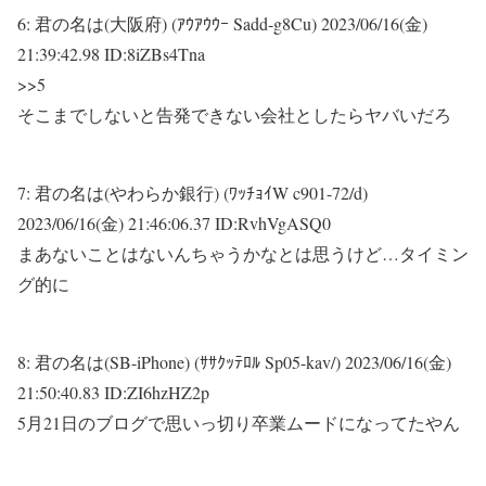
6:
君の名は(大阪府) (ｱｳｱｳｳｰ Sadd-g8Cu)
2023/06/16(金)
21:39:42.98 ID:8iZBs4Tna
>>5
そこまでしないと告発できない会社としたらヤバいだろ
7:
君の名は(やわらか銀行) (ﾜｯﾁｮｲW c901-72/d)
2023/06/16(金) 21:46:06.37 ID:RvhVgASQ0
まあないことはないんちゃうかなとは思うけど…タイミン
グ的に
8:
君の名は(SB-iPhone) (ｻｻｸｯﾃﾛﾙ Sp05-kav/)
2023/06/16(金)
21:50:40.83 ID:ZI6hzHZ2p
5月21日のブログで思いっ切り卒業ムードになってたやん