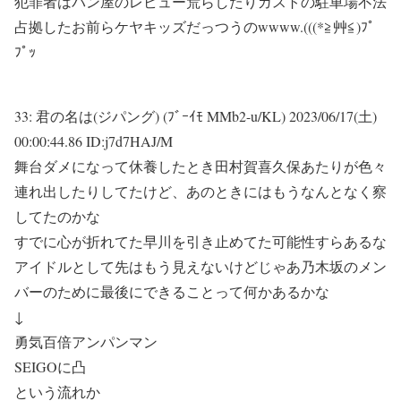
犯罪者はパン屋のレビュー荒らしたりガストの駐車場不法
占拠したお前らケヤキッズだっつうのwwww.(((*≧艸≦)ﾌﾟ
ﾌﾟｯ
33:
君の名は(ジパング) (ﾌﾞｰｲﾓ MMb2-u/KL)
2023/06/17(土)
00:00:44.86 ID:j7d7HAJ/M
舞台ダメになって休養したとき田村賀喜久保あたりが色々
連れ出したりしてたけど、あのときにはもうなんとなく察
してたのかな
すでに心が折れてた早川を引き止めてた可能性すらあるな
アイドルとして先はもう見えないけどじゃあ乃木坂のメン
バーのために最後にできることって何かあるかな
↓
勇気百倍アンパンマン
SEIGOに凸
という流れか