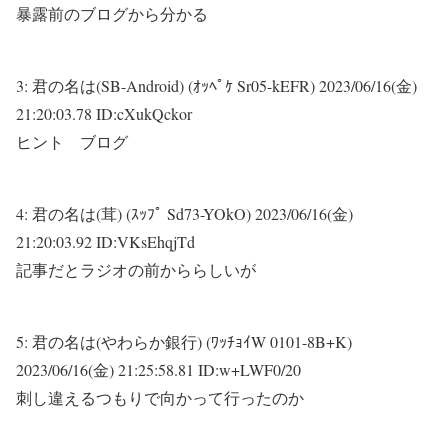
暴露前のブログから分かる
3:
君の名は(SB-Android) (ｵｯﾍﾟｹ Sr05-kEFR)
2023/06/16(金)
21:20:03.78 ID:cXukQckor
ヒント ブログ
4:
君の名は(茸) (ｽｯﾌﾟ Sd73-YOkO)
2023/06/16(金)
21:20:03.92 ID:VKsEhqjTd
記事だとラジオの前かららしいが
5:
君の名は(やわらか銀行) (ﾜｯﾁｮｲW 0101-8B+K)
2023/06/16(金) 21:25:58.81 ID:w+LWF0/20
刺し違えるつもりで向かって行ったのか