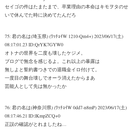
セイゴの件はたまたまで、卒業理由の本命はキモヲタのせ
いで休んでた時に決めてたんだろ
75:
君の名は(埼玉県) (ﾜｯﾁｮｲW 1210-Qm4+)
2023/06/17(土)
08:17:01.23 ID:QrYK7GYW0
オトナの世界を二度も壊したケジメ。
ブログで無念を感じるよ。これ以上の暴露は
無しよと誓約書つきでの退職金イロ付けて。
一度目の舞台壊しでオーラ消えたからまあ
芸能人として先は無かったか
76:
君の名は(神奈川県) (ﾜｯﾁｮｲW 0dd7-n8mP)
2023/06/17(土)
08:17:46.21 ID:lKmpZCQ+0
正誤の確認がとれましたね…