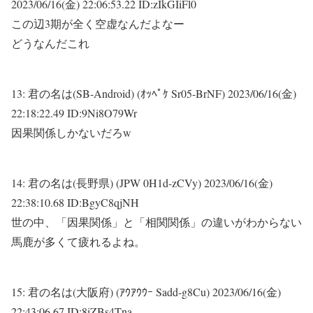
2023/06/16(金) 22:06:53.22 ID:zIkGIiFl0
この辺3期が全く空虚なんだよなー
どうなんだこれ
13:
君の名は(SB-Android) (ｵｯﾍﾟｹ Sr05-BrNF)
2023/06/16(金)
22:18:22.49 ID:9Ni8O79Wr
因果関係しかないだろw
14:
君の名は(長野県) (JPW 0H1d-zCVy)
2023/06/16(金)
22:38:10.68 ID:BgyC8qjNH
世の中、「因果関係」と「相関関係」の違いがわからない
馬鹿が多くて疲れるよね。
15:
君の名は(大阪府) (ｱｳｱｳｳｰ Sadd-g8Cu)
2023/06/16(金)
22:43:06.67 ID:8iZBs4Tna