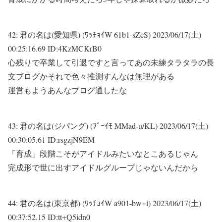
42:
君の名は(愛知県) (ﾜｯﾁｮｲW 61b1-sZcS)
2023/06/17(土)
00:25:16.69 ID:4KzMCKrB0
心残りで卒業して引退ですと言ってあの未練タラタラの長
文ブログかそれで色々推測すんなは無理がある
運営もようあんなブログ通したな
43:
君の名は(ジパング) (ﾌﾞｰｲﾓ MMad-u/KL)
2023/06/17(土)
00:30:05.61 ID:rsgzjN9EM
「育成」段階こそがアイドルみたいなとこあるじゃん
完成形で世に出すアイドルグループじゃないんだから
44:
君の名は(東京都) (ﾜｯﾁｮｲW a901-bw+i)
2023/06/17(土)
00:37:52.15 ID:tt+Q5idn0