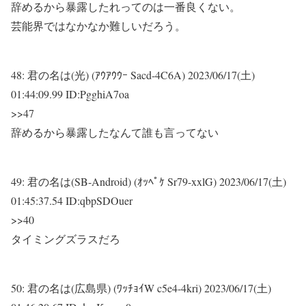
辞めるから暴露したれってのは一番良くない。
芸能界ではなかなか難しいだろう。
48:
君の名は(光) (ｱｳｱｳｳｰ Sacd-4C6A)
2023/06/17(土)
01:44:09.99 ID:PgghiA7oa
>>47
辞めるから暴露したなんて誰も言ってない
49:
君の名は(SB-Android) (ｵｯﾍﾟｹ Sr79-xxlG)
2023/06/17(土)
01:45:37.54 ID:qbpSDOuer
>>40
タイミングズラスだろ
50:
君の名は(広島県) (ﾜｯﾁｮｲW c5e4-4kri)
2023/06/17(土)