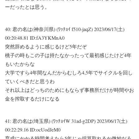
ーだったとは思う。
40:
君の名は(神奈川県) (ﾜｯﾁｮｲ f510-jaqZ)
2023/06/17(土)
00:20:48.81 ID:fA3YKMnA0
突然辞めるように感じるけど5年だぞ
桃子の時もこの子は持たなかったって最初感じたけど4年
もいたからな
大学ですら4年間なんだからむしろ4,5年でサイクルを回し
ていくべきだと思うわ
それ以上はどっちのためにもならず事務所だけが時間やお
金を搾取するだけになる
41:
君の名は(埼玉県) (ﾜｯﾁｮｲW 31ad-g2DP)
2023/06/17(土)
00:22:29.16 ID:ocUodJeM0
育成にかかる時間考えたら5年じゃ採算取れるか微妙だろ