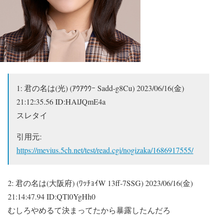
1:
君の名は(光) (ｱｳｱｳｳｰ Sadd-g8Cu)
2023/06/16(金)
21:12:35.56 ID:HAlJQmE4a
スレタイ
引用元:
https://mevius.5ch.net/test/read.cgi/nogizaka/1686917555/
2:
君の名は(大阪府) (ﾜｯﾁｮｲW 13ff-7SSG)
2023/06/16(金)
21:14:47.94 ID:QTl0YgHh0
むしろやめるて決まってたから暴露したんだろ