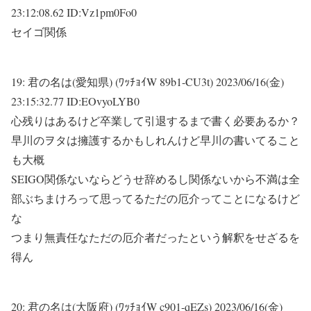
23:12:08.62 ID:Vz1pm0Fo0
セイゴ関係
19:
君の名は(愛知県) (ﾜｯﾁｮｲW 89b1-CU3t)
2023/06/16(金)
23:15:32.77 ID:EOvyoLYB0
心残りはあるけど卒業して引退するまで書く必要あるか？
早川のヲタは擁護するかもしれんけど早川の書いてること
も大概
SEIGO関係ないならどうせ辞めるし関係ないから不満は全
部ぶちまけろって思ってるただの厄介ってことになるけど
な
つまり無責任なただの厄介者だったという解釈をせざるを
得ん
20:
君の名は(大阪府) (ﾜｯﾁｮｲW c901-qEZs)
2023/06/16(金)