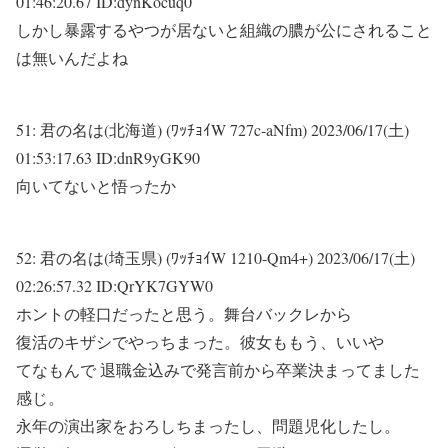
01:46:20.67 ID:dynKocuq0
しかし暴露するやつが居ないと組織の膿が公にされること
は無いんだよね
51:
君の名は(北海道) (ﾜｯﾁｮｲW 727c-aNfm)
2023/06/17(土)
01:53:17.63 ID:dnR9yGK90
向いてないと悟ったか
52:
君の名は(埼玉県) (ﾜｯﾁｮｲW 1210-Qm4+)
2023/06/17(土)
02:26:57.32 ID:QrYK7GYW0
ホントの軽口だったと思う。舞台バックレから
復活のキザシでやっちまった。彼女ももう、いいや
てなもんで 退職金込みで発言前から卒業決まってました
感じ。
永年の演出家をおろしちまったし、問題児化したし。