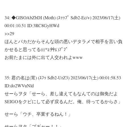
34:
◆GISOAbZbDI (Moth) (ｽｯｯﾌﾟ Sdb2-Ec/+)
2023/06/17(土)
00:01:10.51 ID:3RC8GyHWd
>>29
ほんとバカだからそんな頭の悪いデタラメで相手を言い負
かせると思ってる(((*≧艸≦)ﾌﾟﾌﾟ
お前たまには外に出て人交われよwww
35:
君の名は(茸) (ｽﾌｯ Sdb2-UrZ3)
2023/06/17(土) 00:01:58.53
ID:do2WVuNld
せーらヲタ「せーら、差し違えてもなんてのは御免だよ
SEIGOをクビにして必ず戻るんだ。俺、待ってるからさ」
せーら「ウチ、卒業するねん！」
せーらヲタ「プギャー！！」