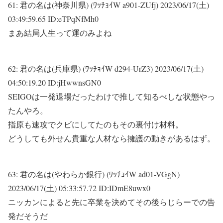
61:
君の名は(神奈川県) (ﾜｯﾁｮｲW a901-ZUfj)
2023/06/17(土)
03:49:59.65 ID:eTPqNfMh0
まあ結局人生って運のみよね
62:
君の名は(兵庫県) (ﾜｯﾁｮｲW d294-UrZ3)
2023/06/17(土)
04:50:19.20 ID:jHwwnsGN0
SEIGOは一発退場だったわけで推して知るべしな状態やっ
たんやろ。
指原も速攻でクビにしてたのもその裏付け材料。
どうしても外せん貴重な人材なら擁護の動きがあるはず。
63:
君の名は(やわらか銀行) (ﾜｯﾁｮｲW ad01-VGgN)
2023/06/17(土) 05:33:57.72 ID:IDmE8uwx0
ニッカンによると先に卒業を決めてその後らじらーでの告
発だそうだ