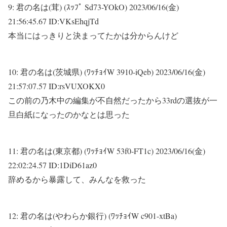
9:
君の名は(茸) (ｽｯﾌﾟ Sd73-YOkO)
2023/06/16(金)
21:56:45.67 ID:VKsEhqjTd
本当にはっきりと決まってたかは分からんけど
10:
君の名は(茨城県) (ﾜｯﾁｮｲW 3910-iQeb)
2023/06/16(金)
21:57:07.57 ID:rsVUXOKX0
この前の乃木中の編集が不自然だったから33rdの選抜が一
旦白紙になったのかなとは思った
11:
君の名は(東京都) (ﾜｯﾁｮｲW 53f0-FT1c)
2023/06/16(金)
22:02:24.57 ID:1DiD61az0
辞めるから暴露して、みんなを救った
12:
君の名は(やわらか銀行) (ﾜｯﾁｮｲW c901-xtBa)