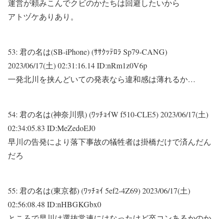
運営が頼みこんでクビのかたちは回避したいから
アトヅケありあり。
53:
君の名は(SB-iPhone) (ｻｻｸｯﾃﾛﾗ Sp79-CANG)
2023/06/17(土) 02:31:16.14 ID:nRm1z0V6p
一発北川を挟んどいての発表なら違和感は薄れるか…
54:
君の名は(神奈川県) (ﾜｯﾁｮｲW f510-CLE5)
2023/06/17(土)
02:34:05.83 ID:MeZedoEJ0
早川の告発により落下事故の犠牲者は掛橋だけで済んだん
だろ
55:
君の名は(東京都) (ﾜｯﾁｮｲ 5ef2-4Z69)
2023/06/17(土)
02:56:08.48 ID:nHBGKGbx0
ところで早川は選抜常連にはなったけど卒コンあるかのか