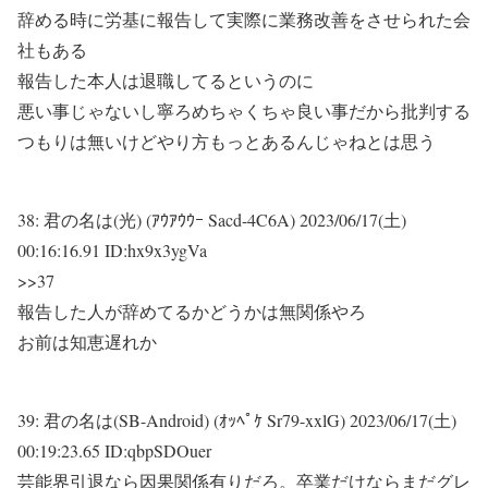
辞める時に労基に報告して実際に業務改善をさせられた会
社もある
報告した本人は退職してるというのに
悪い事じゃないし寧ろめちゃくちゃ良い事だから批判する
つもりは無いけどやり方もっとあるんじゃねとは思う
38:
君の名は(光) (ｱｳｱｳｳｰ Sacd-4C6A)
2023/06/17(土)
00:16:16.91 ID:hx9x3ygVa
>>37
報告した人が辞めてるかどうかは無関係やろ
お前は知恵遅れか
39:
君の名は(SB-Android) (ｵｯﾍﾟｹ Sr79-xxlG)
2023/06/17(土)
00:19:23.65 ID:qbpSDOuer
芸能界引退なら因果関係有りだろ。卒業だけならまだグレ