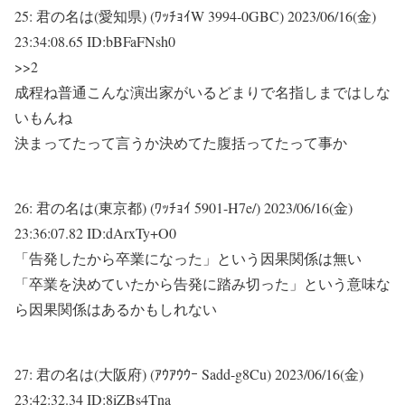
25:
君の名は(愛知県) (ﾜｯﾁｮｲW 3994-0GBC)
2023/06/16(金)
23:34:08.65 ID:bBFaFNsh0
>>2
成程ね普通こんな演出家がいるどまりで名指しまではしな
いもんね
決まってたって言うか決めてた腹括ってたって事か
26:
君の名は(東京都) (ﾜｯﾁｮｲ 5901-H7e/)
2023/06/16(金)
23:36:07.82 ID:dArxTy+O0
「告発したから卒業になった」という因果関係は無い
「卒業を決めていたから告発に踏み切った」という意味な
ら因果関係はあるかもしれない
27:
君の名は(大阪府) (ｱｳｱｳｳｰ Sadd-g8Cu)
2023/06/16(金)
23:42:32.34 ID:8iZBs4Tna