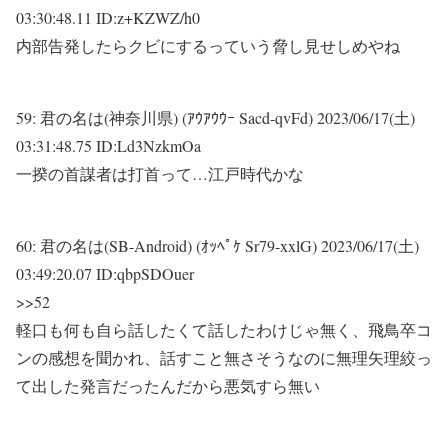
03:30:48.11 ID:z+KZWZ/h0
内部告発したらクビにするっていう脅し見せしめやね
59:
君の名は(神奈川県) (ｱｳｱｳｳｰ Sacd-qvFd)
2023/06/17(土)
03:31:48.75 ID:Ld3NzkmOa
一揆の首謀者は打首って…江戸時代かな
60:
君の名は(SB-Android) (ｵｯﾍﾟｹ Sr79-xxlG)
2023/06/17(土)
03:49:20.07 ID:qbpSDOuer
>>52
軽口も何も自ら話したくて話したわけじゃ無く、飛鳥卒コ
ンの感想を聞かれ、話すこと無さそうなのに無理矢理絞っ
て出した発言だったんだから悪気すら無い