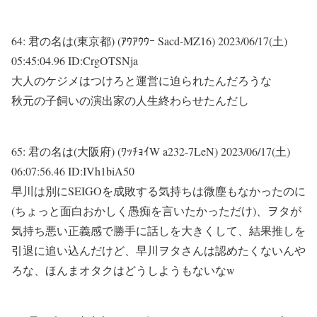
64:
君の名は(東京都) (ｱｳｱｳｳｰ Sacd-MZ16)
2023/06/17(土)
05:45:04.96 ID:CrgOTSNja
大人のケジメはつけろと運営に迫られたんだろうな
秋元の子飼いの演出家の人生終わらせたんだし
65:
君の名は(大阪府) (ﾜｯﾁｮｲW a232-7LeN)
2023/06/17(土)
06:07:56.46 ID:IVh1biA50
早川は別にSEIGOを成敗する気持ちは微塵もなかったのに
(ちょっと面白おかしく愚痴を言いたかっただけ)、ヲタが
気持ち悪い正義感で勝手に話しを大きくして、結果推しを
引退に追い込んだけど、早川ヲタさんは認めたくないんや
ろな、ほんまオタクはどうしようもないなw