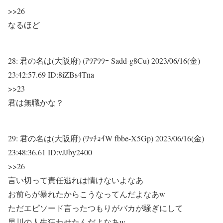
>>26
なるほど
28:
君の名は(大阪府) (ｱｳｱｳｳｰ Sadd-g8Cu)
2023/06/16(金)
23:42:57.69 ID:8iZBs4Tna
>>23
君は無職かな？
29:
君の名は(大阪府) (ﾜｯﾁｮｲW fbbe-X5Gp)
2023/06/16(金)
23:48:36.61 ID:vJJby2400
>>26
言い切って責任逃れは情けないよなあ
お前らが暴れたからこうなってんだよなあw
ただエピソード言ったつもりがバカが騒ぎにして
早川の人生狂わせたんだよなあw