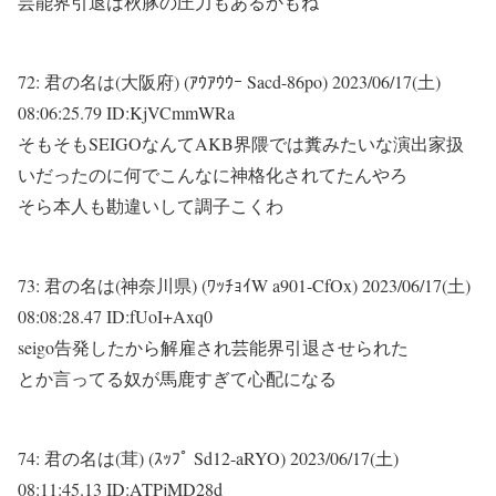
芸能界引退は秋豚の圧力もあるかもね
72:
君の名は(大阪府) (ｱｳｱｳｳｰ Sacd-86po)
2023/06/17(土)
08:06:25.79 ID:KjVCmmWRa
そもそもSEIGOなんてAKB界隈では糞みたいな演出家扱
いだったのに何でこんなに神格化されてたんやろ
そら本人も勘違いして調子こくわ
73:
君の名は(神奈川県) (ﾜｯﾁｮｲW a901-CfOx)
2023/06/17(土)
08:08:28.47 ID:fUoI+Axq0
seigo告発したから解雇され芸能界引退させられた
とか言ってる奴が馬鹿すぎて心配になる
74:
君の名は(茸) (ｽｯﾌﾟ Sd12-aRYO)
2023/06/17(土)
08:11:45.13 ID:ATPjMD28d