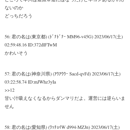
ないのか
どっちだろう
56:
君の名は(東京都) (ﾄﾞﾅﾄﾞﾅｰ MM96-v45G)
2023/06/17(土)
02:59:48.16 ID:372dlFTwM
かわいそう
57:
君の名は(神奈川県) (ｱｳｱｳｳｰ Sacd-qvFd)
2023/06/17(土)
03:22:58.74 ID:mJWhz3yIa
>>12
甘い汁吸えなくなるからダンマリだよ。運営には逆らいま
せん
58:
君の名は(愛知県) (ﾜｯﾁｮｲW d994-MZJn)
2023/06/17(土)