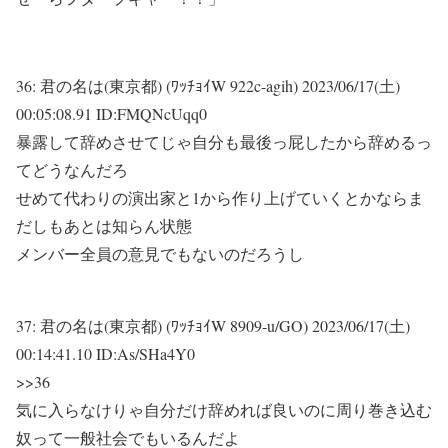
36:
君の名は(東京都) (ﾜｯﾁｮｲW 922c-agih)
2023/06/17(土)
00:05:08.91 ID:FMQNcUqq0
暴露して辞めさせてじゃ自分も最後っ屁したから辞めるっ
てどうなんだろ
せめて代わりの演出家と1から作り上げていくとかならま
だしもあとは知らん状態
メンバー全員の意見でもないのだろうし
37:
君の名は(東京都) (ﾜｯﾁｮｲW 8909-u/GO)
2023/06/17(土)
00:14:41.10 ID:As/SHa4Y0
>>36
気に入らなけりゃ自分だけ辞めれば良いのに周り巻き込む
奴って一般社会でもいるんだよ