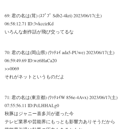
69:
君の名は(茸) (ｽﾌﾟﾌﾟ Sdb2-4kri)
2023/06/17(土)
06:58:12.71 ID:3vkccizKd
いろんな創作話が飛び交ってるな
70:
君の名は(岡山県) (ﾜｯﾁｮｲ ada5-PUwe)
2023/06/17(土)
06:59:49.69 ID:wz6HaCa20
>>0069
それがネットというものだよ
71:
君の名は(東京都) (ﾜｯﾁｮｲW 856e-4Avx)
2023/06/17(土)
07:55:56.11 ID:PcLHHALg0
秋豚はジャニー喜多川が逝った今
テレビ業界や芸能界にもっとも影響力ありそうだから