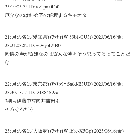
23:19:03.73 ID:Vz1pm0Fo0
厄介なのは斜め下の解釈するキモオタ
21:
君の名は(愛知県) (ﾜｯﾁｮｲW 89b1-CU3t)
2023/06/16(金)
23:24:03.82 ID:EOvyoLYB0
同情の声が皆無なのは皆んな薄々そう思ってるってことだ
な
22:
君の名は(東京都) (ｱｳｱｳｳｰ Sadd-E3UD)
2023/06/16(金)
23:30:18.15 ID:D4S84S9za
3期も伊藤中村向井吉田も
そろそろだろ
23:
君の名は(大阪府) (ﾜｯﾁｮｲW fbbe-X5Gp)
2023/06/16(金)