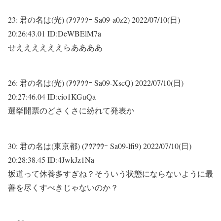
23:
君の名は(光) (ｱｳｱｳｳｰ Sa09-a0z2)
2022/07/10(日)
20:26:43.01 ID:DeWBElM7a
せええええええらああああ
26:
君の名は(光) (ｱｳｱｳｳｰ Sa09-XscQ)
2022/07/10(日)
20:27:46.04 ID:cio1KGuQa
選挙開票のどさくさに紛れて発表か
30:
君の名は(東京都) (ｱｳｱｳｳｰ Sa09-lfi9)
2022/07/10(日)
20:28:38.45 ID:4JwkJz1Na
坂道って休養多すぎね？そういう状態にならないように最
善を尽くすべきじゃないのか？