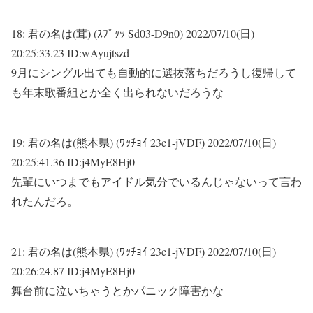
18:
君の名は(茸) (ｽﾌﾟｯｯ Sd03-D9n0)
2022/07/10(日)
20:25:33.23 ID:wAyujtszd
9月にシングル出ても自動的に選抜落ちだろうし復帰して
も年末歌番組とか全く出られないだろうな
19:
君の名は(熊本県) (ﾜｯﾁｮｲ 23c1-jVDF)
2022/07/10(日)
20:25:41.36 ID:j4MyE8Hj0
先輩にいつまでもアイドル気分でいるんじゃないって言わ
れたんだろ。
21:
君の名は(熊本県) (ﾜｯﾁｮｲ 23c1-jVDF)
2022/07/10(日)
20:26:24.87 ID:j4MyE8Hj0
舞台前に泣いちゃうとかパニック障害かな