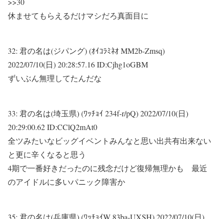
>>30
休ませてもらえるだけマシだろ真面目に
32:
君の名は(ジパング) (ｵｲｺﾗﾐﾈｵ MM2b-Zmsq)
2022/07/10(日) 20:28:57.16 ID:Cjhg1oGBM
ずいぶん無理してたんだな
33:
君の名は(埼玉県) (ﾜｯﾁｮｲ 234f-r/pQ)
2022/07/10(日)
20:29:00.62 ID:CClQ2mAt0
全ツみたいなビッグイベントみんなと思い出共有出来ない
と更に辛くなると思う
4期で一番好きだったのに残念だけど復帰無理かも 最近
のアイドルに多いパニック障害か
35:
君の名は(兵庫県) (ﾜｯﾁｮｲW 83ba-UXSH)
2022/07/10(日)