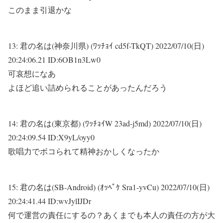
このまま引退かな
13:
君の名は(神奈川県) (ﾜｯﾁｮｲ cd5f-TkQT)
2022/07/10(日)
20:24:06.21 ID:6OB1n3Lw0
可哀想になあ
よほど追い詰められることがあったんだろう
14:
君の名は(東京都) (ﾜｯﾁｮｲW 23ad-j5md)
2022/07/10(日)
20:24:09.54 ID:X9yL/oyy0
歌唱力でボコられて精神おかしくなったか
15:
君の名は(SB-Android) (ｵｯﾍﾟｹ Sra1-yvCu)
2022/07/10(日)
20:24:41.44 ID:wvJylIJDr
何で運営の責任にするの？あくまでも本人の責任の方が大