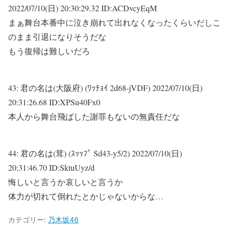
2022/07/10(日) 20:30:29.32 ID:ACDvcyEqM
まぁ舞台本番中に泣き崩れて出れなくなったくらいだしこ
のまま引退になりそうだな
もう復帰は難しいだろ
43:
君の名は(大阪府) (ﾜｯﾁｮｲ 2d68-jVDF)
2022/07/10(日)
20:31:26.68 ID:XPSu40Fx0
本人から舞台飛ばした謝罪もないの無責任だな
44:
君の名は(茸) (ｽｯｯﾌﾟ Sd43-y5/2)
2022/07/10(日)
20:31:46.70 ID:SktuUyz/d
悔しいと言うか哀しいと言うか
体力が切れて倒れたとかじゃないからな…
カテゴリー:
乃木坂46