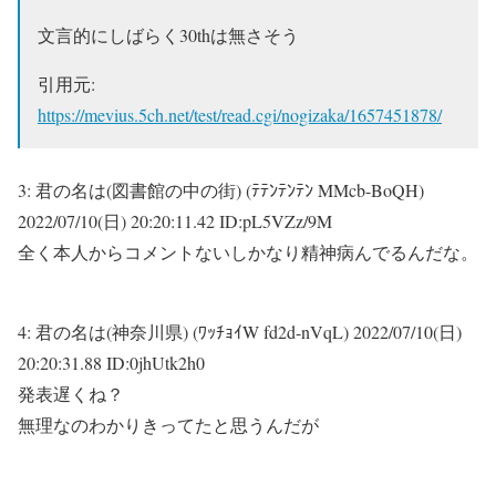
文言的にしばらく30thは無さそう
引用元:
https://mevius.5ch.net/test/read.cgi/nogizaka/1657451878/
3:
君の名は(図書館の中の街) (ﾃﾃﾝﾃﾝﾃﾝ MMcb-BoQH)
2022/07/10(日) 20:20:11.42 ID:pL5VZz/9M
全く本人からコメントないしかなり精神病んでるんだな。
4:
君の名は(神奈川県) (ﾜｯﾁｮｲW fd2d-nVqL)
2022/07/10(日)
20:20:31.88 ID:0jhUtk2h0
発表遅くね？
無理なのわかりきってたと思うんだが