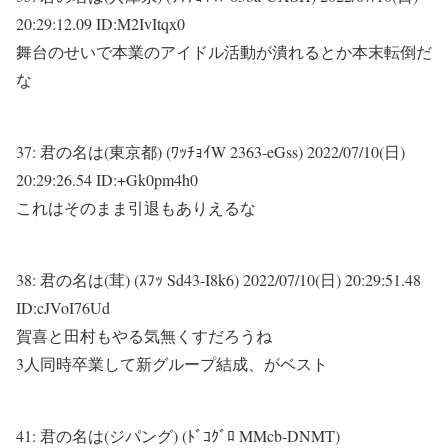
20:29:12.09 ID:M2IvItqx0
舞台のせいで本業のアイドル活動が潰れるとか本末転倒だ
な
37:
君の名は(東京都) (ﾜｯﾁｮｲW 2363-eGss)
2022/07/10(日)
20:29:26.54 ID:+Gk0pm4h0
これはそのまま引退もありえるな
38:
君の名は(茸) (ｽﾌｯ Sd43-I8k6)
2022/07/10(日) 20:29:51.48
ID:cJVoI76Ud
賀喜と田村もやる気無くすだろうね
3人同時卒業して新グループ結成、がベスト
41:
君の名は(ジパング) (ﾄﾞｺｸﾞﾛ MMcb-DNMT)