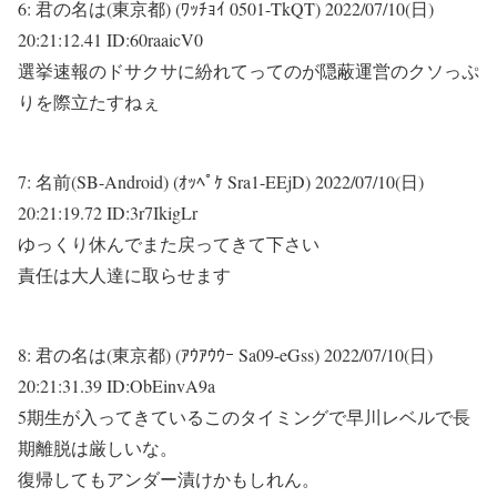
6:
君の名は(東京都) (ﾜｯﾁｮｲ 0501-TkQT)
2022/07/10(日)
20:21:12.41 ID:60raaicV0
選挙速報のドサクサに紛れてってのが隠蔽運営のクソっぷ
りを際立たすねぇ
7:
名前(SB-Android) (ｵｯﾍﾟｹ Sra1-EEjD)
2022/07/10(日)
20:21:19.72 ID:3r7IkigLr
ゆっくり休んでまた戻ってきて下さい
責任は大人達に取らせます
8:
君の名は(東京都) (ｱｳｱｳｳｰ Sa09-eGss)
2022/07/10(日)
20:21:31.39 ID:ObEinvA9a
5期生が入ってきているこのタイミングで早川レベルで長
期離脱は厳しいな。
復帰してもアンダー漬けかもしれん。