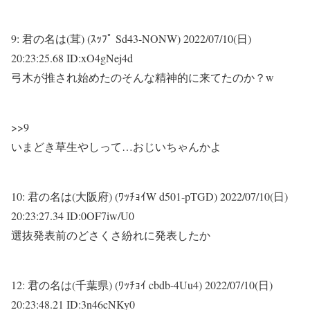
9:
君の名は(茸) (ｽｯﾌﾟ Sd43-NONW)
2022/07/10(日)
20:23:25.68 ID:xO4gNej4d
弓木が推され始めたのそんな精神的に来てたのか？w
>>9
いまどき草生やしって…おじいちゃんかよ
10:
君の名は(大阪府) (ﾜｯﾁｮｲW d501-pTGD)
2022/07/10(日)
20:23:27.34 ID:0OF7iw/U0
選抜発表前のどさくさ紛れに発表したか
12:
君の名は(千葉県) (ﾜｯﾁｮｲ cbdb-4Uu4)
2022/07/10(日)
20:23:48.21 ID:3n46cNKy0