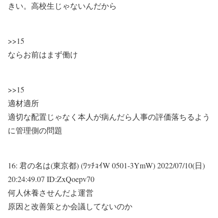
きい。高校生じゃないんだから
>>15
ならお前はまず働け
>>15
適材適所
適切な配置じゃなく本人が病んだら人事の評価落ちるよう
に管理側の問題
16:
君の名は(東京都) (ﾜｯﾁｮｲW 0501-3YmW)
2022/07/10(日)
20:24:49.07 ID:ZxQoepv70
何人休養させんだよ運営
原因と改善策とか会議してないのか