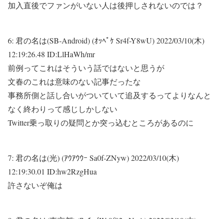
加入直後でファンがいない人は後押しされないのでは？
6:
君の名は(SB-Android) (ｵｯﾍﾟｹ Sr4f-Y8wU)
2022/03/10(木)
12:19:26.48 ID:LlHaWh/mr
前例ってこれはそういう話ではないと思うが
文春のこれは意味のない記事だったな
事務所側と話し合いがついていて追及するってよりなんと
なく終わりって感じしかしない
Twitter乗っ取りの疑問とか突っ込むところがあるのに
7:
君の名は(光) (ｱｳｱｳｳｰ Sa0f-ZNyw)
2022/03/10(木)
12:19:30.01 ID:hw2RzgHua
許さないぞ俺は