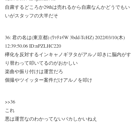
自粛するどころか29thは売れるから自粛なんかどうでもい
いがスタッフの大半だそ
36:
君の名は(東京都) (ﾜｯﾁｮｲW 3bdd-TcHZ)
2022/03/10(木)
12:39:50.06 ID:nPZLHC220
欅化を反対するインキャノギヲタがアルノ叩きに脳内がす
り替わって叩いてるのがおかしい
楽曲や振り付けは運営だろ
個撮やツイッター案件だけアルノを叩け
>>36
これ
悪は運営なのわかってないバカしかいねえ