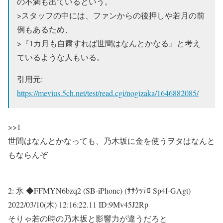
の不満も出ているという。
>スタッフの中には、ファンからの後押しや若月の前
例もあるため、
>『1カ月も自粛すれば世間はなんとかなる』と考え
ているような人もいる。
引用元:
https://mevius.5ch.net/test/read.cgi/nogizaka/1646882085/
>>1
世間はなんとかなっても、乃木坂に金を使うヲタはなんと
もならんぞ
2:
氷 ◆FFMYN6bzq2 (SB-iPhone) (ｻｻｸｯﾃﾛ Sp4f-GAgt)
2022/03/10(木) 12:16:22.11 ID:9Mv45J2Rp
そりゃ若の時の乃木坂と影響力が違うだろと