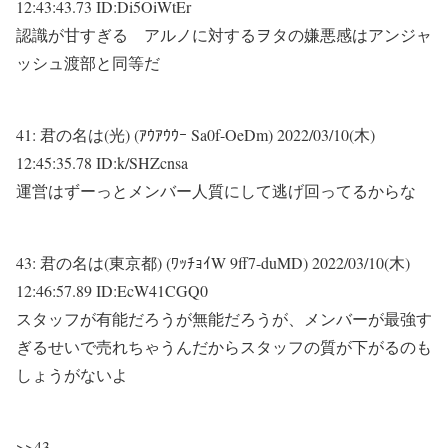
12:43:43.73 ID:Di5OiWtEr
認識が甘すぎる アルノに対するヲタの嫌悪感はアンジャ
ッシュ渡部と同等だ
41:
君の名は(光) (ｱｳｱｳｳｰ Sa0f-OeDm)
2022/03/10(木)
12:45:35.78 ID:k/SHZcnsa
運営はずーっとメンバー人質にして逃げ回ってるからな
43:
君の名は(東京都) (ﾜｯﾁｮｲW 9ff7-duMD)
2022/03/10(木)
12:46:57.89 ID:EcW41CGQ0
スタッフが有能だろうが無能だろうが、メンバーが最強す
ぎるせいで売れちゃうんだからスタッフの質が下がるのも
しょうがないよ
>>43