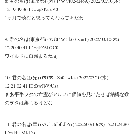
8:
君の名は(東京都) (ﾜｯﾁｮｲW 9f02-aNoA)
2022/03/10(木)
12:19:49.36 ID:Jcp3KqxV0
1ヶ月で済むと思ってんなら甘々だわ
9:
君の名は(東京都) (ﾜｯﾁｮｲW 3b63-zunT)
2022/03/10(木)
12:20:40.41 ID:vjFZ6kGC0
ワイルドに自粛まるねぇ
10:
君の名は(光) (ｱｳｱｳｳｰ Sa0f-wIas)
2022/03/10(木)
12:21:02.41 ID:BwJbV/Usa
まあ平手ヲタの亡霊がアルノに価値を見出だせば結構な数
のヲタは集まるけどな
11:
君の名は(茸) (ｽｯﾌﾟ Sdbf-dbYr)
2022/03/10(木) 12:21:24.80
ID:gFh+MKF4d