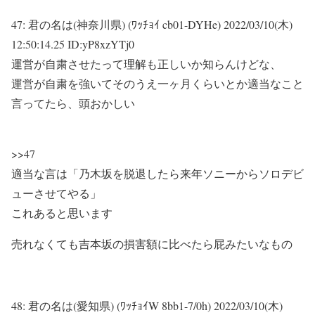
47:
君の名は(神奈川県) (ﾜｯﾁｮｲ cb01-DYHe)
2022/03/10(木)
12:50:14.25 ID:yP8xzYTj0
運営が自粛させたって理解も正しいか知らんけどな、
運営が自粛を強いてそのうえ一ヶ月くらいとか適当なこと
言ってたら、頭おかしい
>>47
適当な言は「乃木坂を脱退したら来年ソニーからソロデビ
ューさせてやる」
これあると思います
売れなくても吉本坂の損害額に比べたら屁みたいなもの
48:
君の名は(愛知県) (ﾜｯﾁｮｲW 8bb1-7/0h)
2022/03/10(木)