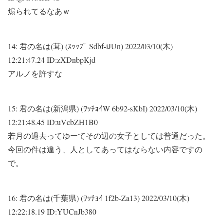
煽られてるなあｗ
14:
君の名は(茸) (ｽｯｯﾌﾟ Sdbf-iJUn)
2022/03/10(木)
12:21:47.24 ID:zXDnbpKjd
アルノを許すな
15:
君の名は(新潟県) (ﾜｯﾁｮｲW 6b92-sKbI)
2022/03/10(木)
12:21:48.45 ID:uVcbZH1B0
若月の過去ってゆーてその辺の女子としては普通だった。
今回の件は違う、人としてあってはならない内容ですの
で。
16:
君の名は(千葉県) (ﾜｯﾁｮｲ 1f2b-Za13)
2022/03/10(木)
12:22:18.19 ID:YUCnJb380