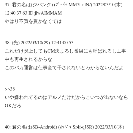
37:
君の名は(ジパング) (ﾌﾞｰｲﾓ MM7f-ntN/)
2022/03/10(木)
12:40:37.63 ID:jlwAIMMAM
やはり不買を貫かなくては
38:
(光)
2022/03/10(木) 12:41:00.53
これだけ炎上してもCM決まるし番組にも呼ばれるし工事
中も再生されるからな
このバカ運営は仕事全て干されないとわからないんだよ
>>38
いや嫌われてるのはアルノだけだからこいつが出ないなら
OKだろ
40:
君の名は(SB-Android) (ｵｯﾍﾟｹ Sr4f-qJSR)
2022/03/10(木)