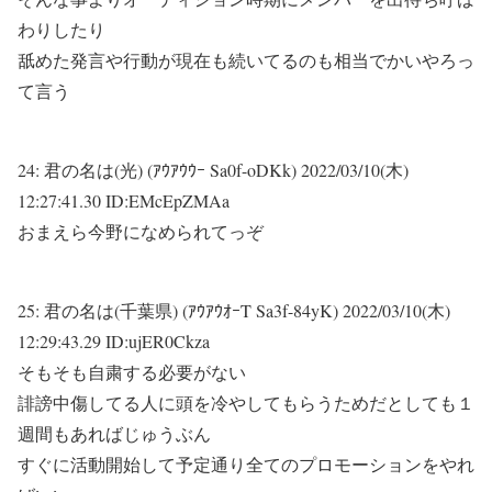
わりしたり
舐めた発言や行動が現在も続いてるのも相当でかいやろっ
て言う
24:
君の名は(光) (ｱｳｱｳｳｰ Sa0f-oDKk)
2022/03/10(木)
12:27:41.30 ID:EMcEpZMAa
おまえら今野になめられてっぞ
25:
君の名は(千葉県) (ｱｳｱｳｵｰT Sa3f-84yK)
2022/03/10(木)
12:29:43.29 ID:ujER0Ckza
そもそも自粛する必要がない
誹謗中傷してる人に頭を冷やしてもらうためだとしても１
週間もあればじゅうぶん
すぐに活動開始して予定通り全てのプロモーションをやれ