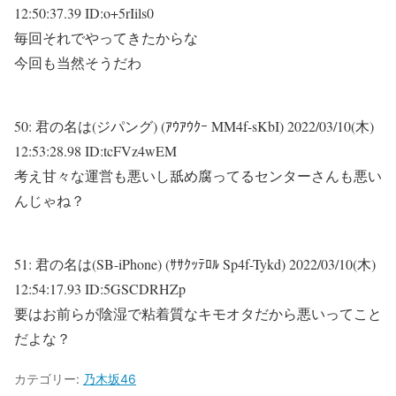
12:50:37.39 ID:o+5rIils0
毎回それでやってきたからな
今回も当然そうだわ
50:
君の名は(ジパング) (ｱｳｱｳｸｰ MM4f-sKbI)
2022/03/10(木)
12:53:28.98 ID:tcFVz4wEM
考え甘々な運営も悪いし舐め腐ってるセンターさんも悪い
んじゃね？
51:
君の名は(SB-iPhone) (ｻｻｸｯﾃﾛﾙ Sp4f-Tykd)
2022/03/10(木)
12:54:17.93 ID:5GSCDRHZp
要はお前らが陰湿で粘着質なキモオタだから悪いってこと
だよな？
カテゴリー:
乃木坂46