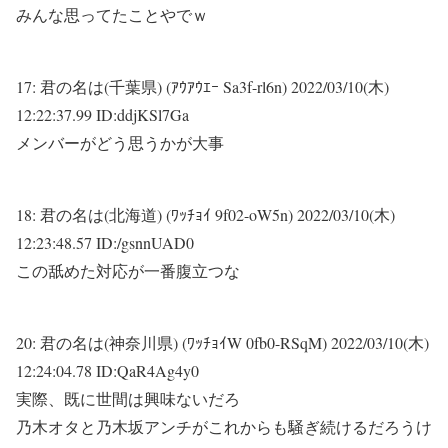
みんな思ってたことやでｗ
17:
君の名は(千葉県) (ｱｳｱｳｴｰ Sa3f-rl6n)
2022/03/10(木)
12:22:37.99 ID:ddjKSl7Ga
メンバーがどう思うかが大事
18:
君の名は(北海道) (ﾜｯﾁｮｲ 9f02-oW5n)
2022/03/10(木)
12:23:48.57 ID:/gsnnUAD0
この舐めた対応が一番腹立つな
20:
君の名は(神奈川県) (ﾜｯﾁｮｲW 0fb0-RSqM)
2022/03/10(木)
12:24:04.78 ID:QaR4Ag4y0
実際、既に世間は興味ないだろ
乃木オタと乃木坂アンチがこれからも騒ぎ続けるだろうけ