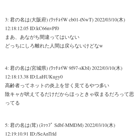
3:
君の名は(大阪府) (ﾜｯﾁｮｲW cb01-tNwT)
2022/03/10(木)
12:18:12.05 ID:kC66nvPf0
まあ、あながち間違ってはいない
どっちにしろ離れた人間は戻らないけどなw
4:
君の名は(宮城県) (ﾜｯﾁｮｲW 9f97-sKbI)
2022/03/10(木)
12:18:13.38 ID:LaHUKugy0
高齢者ってネットの炎上を甘く見てるやつ多い
陰キャが吠えてるだけだからほっときゃ収まるだろって思
ってる
5:
君の名は(茸) (ｽｯｯﾌﾟ Sdbf-MMDM)
2022/03/10(木)
12:19:10.91 ID:/SeAnTrld