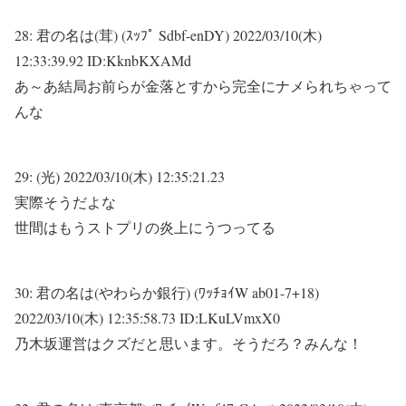
28:
君の名は(茸) (ｽｯﾌﾟ Sdbf-enDY)
2022/03/10(木)
12:33:39.92 ID:KknbKXAMd
あ～あ結局お前らが金落とすから完全にナメられちゃって
んな
29:
(光)
2022/03/10(木) 12:35:21.23
実際そうだよな
世間はもうストプリの炎上にうつってる
30:
君の名は(やわらか銀行) (ﾜｯﾁｮｲW ab01-7+18)
2022/03/10(木) 12:35:58.73 ID:LKuLVmxX0
乃木坂運営はクズだと思います。そうだろ？みんな！