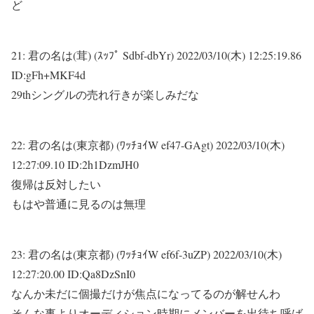
ど
21:
君の名は(茸) (ｽｯﾌﾟ Sdbf-dbYr)
2022/03/10(木) 12:25:19.86
ID:gFh+MKF4d
29thシングルの売れ行きが楽しみだな
22:
君の名は(東京都) (ﾜｯﾁｮｲW ef47-GAgt)
2022/03/10(木)
12:27:09.10 ID:2h1DzmJH0
復帰は反対したい
もはや普通に見るのは無理
23:
君の名は(東京都) (ﾜｯﾁｮｲW ef6f-3uZP)
2022/03/10(木)
12:27:20.00 ID:Qa8DzSnI0
なんか未だに個撮だけが焦点になってるのが解せんわ
そんな事よりオーディション時期にメンバーを出待ち呼ば