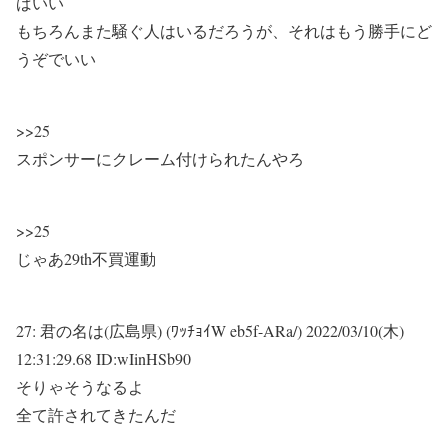
ばいい
もちろんまた騒ぐ人はいるだろうが、それはもう勝手にど
うぞでいい
>>25
スポンサーにクレーム付けられたんやろ
>>25
じゃあ29th不買運動
27:
君の名は(広島県) (ﾜｯﾁｮｲW eb5f-ARa/)
2022/03/10(木)
12:31:29.68 ID:wIinHSb90
そりゃそうなるよ
全て許されてきたんだ