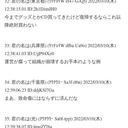
32:
君の名は(東京都) (ﾜｯﾁｮｲW ef47-GAgt)
2022/03/10(木)
12:38:15.01 ID:2h1DzmJH0
今までグッズとかCD買ってきたけど復帰するならこれ以
降絶対買わない
33:
君の名は(兵庫県) (ﾜｯﾁｮｲW dfba-Ua9o)
2022/03/10(木)
12:38:41.03 ID:UjjP94Xe0
運営が腐って組織が崩壊するお手本のような例
34:
君の名は(千葉県) (ｱｳｱｳｴｰ Sa3f-rl6n)
2022/03/10(木)
12:39:06.23 ID:ddjKSl7Ga
まあ、致命傷にはならずに済んだな
35:
君の名は(光) (ｱｳｱｳｳｰ Sa0f-tpgt)
2022/03/10(木)
12:39:38.07 ID:ijmoZf76a