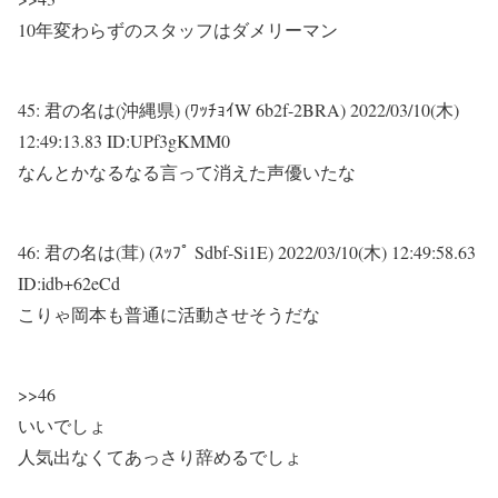
10年変わらずのスタッフはダメリーマン
45:
君の名は(沖縄県) (ﾜｯﾁｮｲW 6b2f-2BRA)
2022/03/10(木)
12:49:13.83 ID:UPf3gKMM0
なんとかなるなる言って消えた声優いたな
46:
君の名は(茸) (ｽｯﾌﾟ Sdbf-Si1E)
2022/03/10(木) 12:49:58.63
ID:idb+62eCd
こりゃ岡本も普通に活動させそうだな
>>46
いいでしょ
人気出なくてあっさり辞めるでしょ