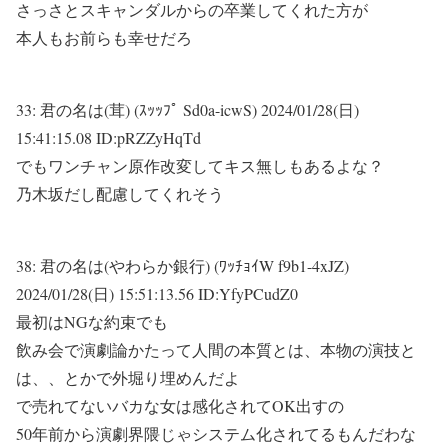
さっさとスキャンダルからの卒業してくれた方が
本人もお前らも幸せだろ
33:
君の名は(茸) (ｽｯｯﾌﾟ Sd0a-icwS)
2024/01/28(日)
15:41:15.08 ID:pRZZyHqTd
でもワンチャン原作改変してキス無しもあるよな？
乃木坂だし配慮してくれそう
38:
君の名は(やわらか銀行) (ﾜｯﾁｮｲW f9b1-4xJZ)
2024/01/28(日) 15:51:13.56 ID:YfyPCudZ0
最初はNGな約束でも
飲み会で演劇論かたって人間の本質とは、本物の演技と
は、、とかで外堀り埋めんだよ
で売れてないバカな女は感化されてOK出すの
50年前から演劇界隈じゃシステム化されてるもんだわな