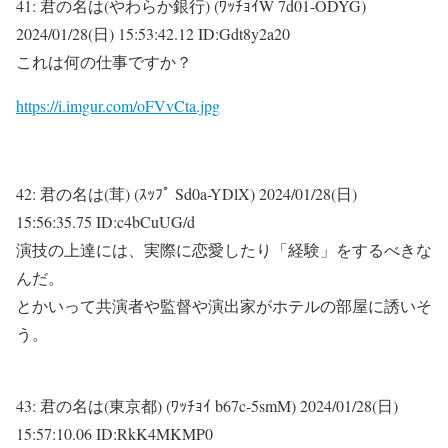
41:
君の名は(やわらか銀行) (ﾜｯﾁｮｲW 7d01-ODYG)
2024/01/28(日) 15:53:42.12 ID:Gdt8y2a20
これは何の仕事ですか？
https://i.imgur.com/oFVvCta.jpg
42:
君の名は(茸) (ｽｯﾌﾟ Sd0a-YDlX)
2024/01/28(日)
15:56:35.75 ID:c4bCuUG/d
演技の上達には、実際に恋愛したり「経験」をするべきな
んだ。
とかいって共演者や監督や演出家がホテルの部屋に誘いそ
う。
43:
君の名は(東京都) (ﾜｯﾁｮｲ b67c-5smM)
2024/01/28(日)
15:57:10.06 ID:RkK4MKMP0