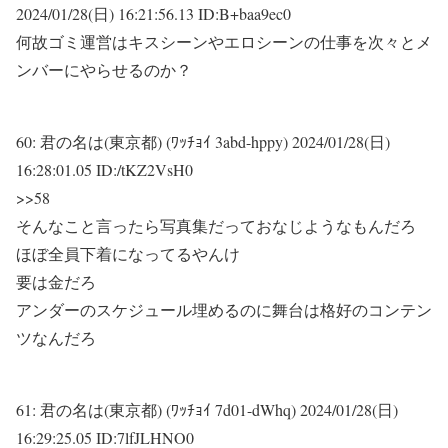
2024/01/28(日) 16:21:56.13 ID:B+baa9ec0
何故ゴミ運営はキスシーンやエロシーンの仕事を次々とメ
ンバーにやらせるのか？
60:
君の名は(東京都) (ﾜｯﾁｮｲ 3abd-hppy)
2024/01/28(日)
16:28:01.05 ID:/tKZ2VsH0
>>58
そんなこと言ったら写真集だっておなじようなもんだろ
ほぼ全員下着になってるやんけ
要は金だろ
アンダーのスケジュール埋めるのに舞台は格好のコンテン
ツなんだろ
61:
君の名は(東京都) (ﾜｯﾁｮｲ 7d01-dWhq)
2024/01/28(日)
16:29:25.05 ID:7lfJLHNO0