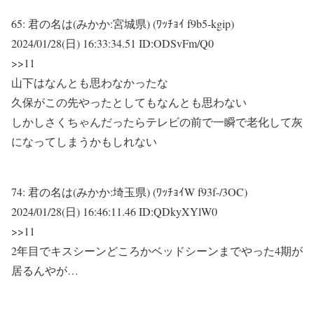
65:
君の名は(みかか:宮城県) (ﾜｯﾁｮｲ f9b5-kgip)
2024/01/28(日) 16:33:34.51 ID:ODSvFm/Q0
>>11
山下はなんとも思わなかったな
久保がこの先やったとしてもなんとも思わない
しかしさくちゃんだったらテレビの前で一瞬で老化して灰
になってしまうかもしれない
74:
君の名は(みかか:埼玉県) (ﾜｯﾁｮｲW f93f-/3OC)
2024/01/28(日) 16:46:11.46 ID:QDkyXYlW0
>>11
2年目でキスシーンどころかベッドシーンまでやった4期が
居るんやが…