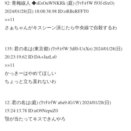
92:
青梅線人 ◆sEsOuWNKRk (庭) (ﾜｯﾁｮｲW f93f-tSxO)
2024/01/28(日) 18:08:38.98 ID:oRBeRFFT0
>>11
さぁちゃんがキスシーン演じたら中央線で自殺するわ
135:
君の名は(東京都) (ﾜｯﾁｮｲW 5df0-UxXo)
2024/01/28(日)
20:23:19.62 ID:DA+JazLs0
>>11
かっきーはやめてほしい
ちょっと立ち直れないわ
12:
君の名は(庭) (ﾜｯﾁｮｲW a6a9-lG1W)
2024/01/28(日)
15:24:13.78 ID:uO9NepuZ0
顎が当たってキスできんやろ