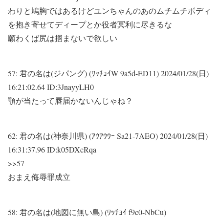
わりと鳩胸ではあるけどユンちゃんのあのムチムチボディ
を抱き寄せてディープとか役者冥利に尽きるな
願わくば尻は掴まないで欲しい
57:
君の名は(ジパング) (ﾜｯﾁｮｲW 9a5d-ED11)
2024/01/28(日)
16:21:02.64 ID:3JnayyLH0
顎が当たって唇届かないんじゃね？
62:
君の名は(神奈川県) (ｱｳｱｳｳｰ Sa21-7AEO)
2024/01/28(日)
16:31:37.96 ID:k05DXcRqa
>>57
おまえ侮辱罪成立
58:
君の名は(地図に無い島) (ﾜｯﾁｮｲ f9c0-NbCu)