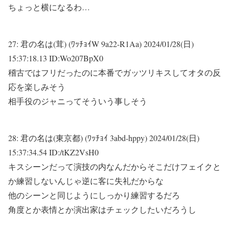
ちょっと横になるわ…
27:
君の名は(茸) (ﾜｯﾁｮｲW 9a22-R1Aa)
2024/01/28(日)
15:37:18.13 ID:Wo207BpX0
稽古ではフリだったのに本番でガッツリキスしてオタの反
応を楽しみそう
相手役のジャニってそういう事しそう
28:
君の名は(東京都) (ﾜｯﾁｮｲ 3abd-hppy)
2024/01/28(日)
15:37:34.54 ID:/tKZ2VsH0
キスシーンだって演技の内なんだからそこだけフェイクと
か練習しないんじゃ逆に客に失礼だからな
他のシーンと同じようにしっかり練習するだろ
角度とか表情とか演出家はチェックしたいだろうし