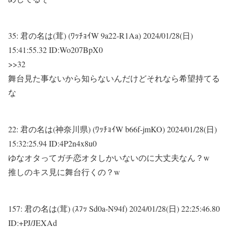
35:
君の名は(茸) (ﾜｯﾁｮｲW 9a22-R1Aa)
2024/01/28(日)
15:41:55.32 ID:Wo207BpX0
>>32
舞台見た事ないから知らないんだけどそれなら希望持てる
な
22:
君の名は(神奈川県) (ﾜｯﾁｮｲW b66f-jmKO)
2024/01/28(日)
15:32:25.94 ID:4P2n4x8u0
ゆなオタってガチ恋オタしかいないのに大丈夫なん？w
推しのキス見に舞台行くの？w
157:
君の名は(茸) (ｽﾌｯ Sd0a-N94f)
2024/01/28(日) 22:25:46.80
ID:+PJ/JEXAd