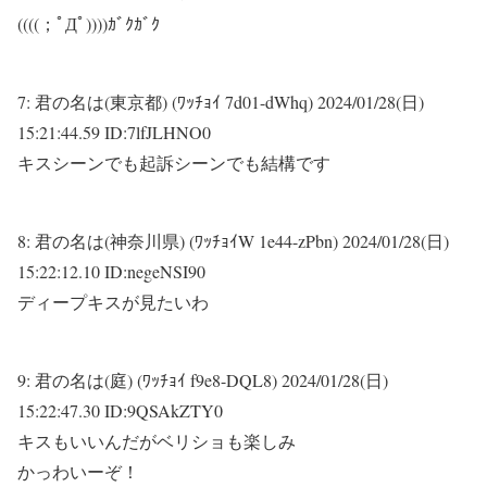
((((；ﾟДﾟ))))ｶﾞｸｶﾞｸ
7:
君の名は(東京都) (ﾜｯﾁｮｲ 7d01-dWhq)
2024/01/28(日)
15:21:44.59 ID:7lfJLHNO0
キスシーンでも起訴シーンでも結構です
8:
君の名は(神奈川県) (ﾜｯﾁｮｲW 1e44-zPbn)
2024/01/28(日)
15:22:12.10 ID:negeNSI90
ディープキスが見たいわ
9:
君の名は(庭) (ﾜｯﾁｮｲ f9e8-DQL8)
2024/01/28(日)
15:22:47.30 ID:9QSAkZTY0
キスもいいんだがベリショも楽しみ
かっわいーぞ！