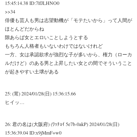
15:45:14.38 ID:7lfJLHNO0
>>34
俳優も芸人も男は志望動機が「モテたいから」って人間が
ほとんどだからね
隙あらば女とエロいことしようとする
もちろん人格者もいないわけではないけれど
一方、女は承認欲求が強烈な子が多いから、権力（ローカ
ルだけど）のある男と上昇したい女との間でそういうこと
が起きやすい土壌がある
25:
(茸)
2024/01/28(日) 15:36:15.66
ヒイッ…
26:
君の名は(大阪府) (ﾜｯﾁｮｲ 5e7b-0akP)
2024/01/28(日)
15:36:39.04 ID:x9jMmF+w0