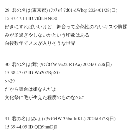
29:
君の名は(東京都) (ﾜｯﾁｮｲ 7d01-dWhq)
2024/01/28(日)
15:37:47.14 ID:7lfJLHNO0
好きにすればいいけど、舞台って必然性のないキスや胸揉
みが多過ぎやしないかという印象はある
向後数年でメスが入りそうな世界
30:
君の名は(茸) (ﾜｯﾁｮｲW 9a22-R1Aa)
2024/01/28(日)
15:38:47.07 ID:Wo207BpX0
>>29
だから舞台は嫌なんだよ
文化祭に毛が生えた程度のものなのに
31:
君の名は(みょ) (ﾜｯﾁｮｲW 356a-fnKL)
2024/01/28(日)
15:39:44.05 ID:QEt9maDj0