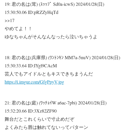
19:
君の名は(茸) (ｽｯｯﾌﾟ Sd0a-icwS)
2024/01/28(日)
15:30:50.06 ID:pRZZyHqTd
>>17
やめてよ！！
ゆなちゃんがそんなんなったら泣いちゃうよ
18:
君の名は(兵庫県) (ﾜﾝﾄﾝｷﾝ MM7a-5nuV)
2024/01/28(日)
15:30:33.64 ID:IYgl9CAcM
芸人でもアイドルともキスできちまうんだ
https://i.imgur.com/GfgPpyV.jpg
21:
君の名は(庭) (ﾜｯﾁｮｲW a6ac-7pbi)
2024/01/28(日)
15:32:20.66 ID:3Xz82ZF90
舞台だとこれくらいで寸止めだぞ
よくみたら唇は触れてないってパターン