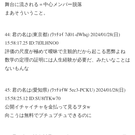
舞台に流される＝中心メンバー脱落
まあそういうこと。
44:
君の名は(東京都) (ﾜｯﾁｮｲ 7d01-dWhq)
2024/01/28(日)
15:58:17.25 ID:7lfJLHNO0
評価の尺度が極めて曖昧で主観的だから起こる悪弊よね
数学の定理の証明には人生経験が必要だ、みたいなことは
ないもんな
45:
君の名は(愛知県) (ﾜｯﾁｮｲW 5ec3-PCKU)
2024/01/28(日)
15:58:25.12 ID:SU8fTKw70
公開イチャイチャを金払って見るヲタw
向こうは無料でブチュブチュできるのに