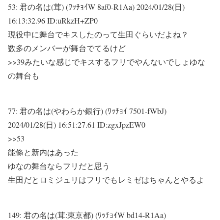
53:
君の名は(茸) (ﾜｯﾁｮｲW 8af0-R1Aa)
2024/01/28(日)
16:13:32.96 ID:uRkzH+ZP0
現役中に舞台でキスしたのって生田ぐらいだよね？
数多のメンバーが舞台でてるけど
>>39
みたいな感じでキスするフリでやんないでしょゆな
の舞台も
77:
君の名は(やわらか銀行) (ﾜｯﾁｮｲ 7501-fWbJ)
2024/01/28(日) 16:51:27.61 ID:zgxJpzEW0
>>53
能條と新内はあった
ゆなの舞台ならフリだと思う
生田だとロミジュリはフリでもレミゼはちゃんとやるよ
149:
君の名は(茸:東京都) (ﾜｯﾁｮｲW bd14-R1Aa)