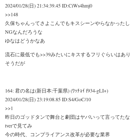
2024/01/28(日) 21:34:39.45 ID:CiWs4hmj0
>>148
久保ちゃんってさよこんでもキスシーンやらなかったし
NGなんだろうな
ゆなはどうかなあ
流石に最低でも
>>39
みたいにキスするフリぐらいはあり
そうだが
164:
君の名は(新日本:千葉県) (ﾜｯﾁｮｲ f934-gLI+)
2024/01/28(日) 23:19:08.85 ID:S4/GoC/10
>>1
昨日のゴッドタンで舞台と劇団はヤバいって言ってたな
tverで見てみ
今の時代、コンプライアンス改革が必要な業界