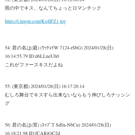
雨の中でキス。なんてちょっとロマンチック
https://i.imgur.com/Ks4IFZ1.jpg
54:
君の名は(庭) (ﾜｯﾁｮｲW 7124-rSbG)
2024/01/28(日)
16:14:55.79 ID:d6LLneUh0
これがファースキスだよね
55:
(東京都)
2024/01/28(日) 16:17:20.14
むしろ舞台でキスすら出来ないならもう伸びしろナッシン
グ
56:
君の名は(茸) (ｽｯﾌﾟT Sd0a-NbCu)
2024/01/28(日)
16:18:21.98 ID:fCARjOC2d