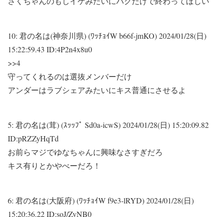
さくちゃんのもしイケみたいにハグだけで終わってほしい
10:
君の名は(神奈川県) (ﾜｯﾁｮｲW b66f-jmKO)
2024/01/28(日)
15:22:59.43 ID:4P2n4x8u0
>>4
守ってくれるのは選抜メンバーだけ
アンダーはラブシェアみたいにキス普通にさせるよ
5:
君の名は(茸) (ｽｯｯﾌﾟ Sd0a-icwS)
2024/01/28(日) 15:20:09.82
ID:pRZZyHqTd
お前らマジでゆなちゃんに興味なさすぎだろ
キス有りとかやべーだろ！
6:
君の名は(大阪府) (ﾜｯﾁｮｲW f9e3-lRYD)
2024/01/28(日)
15:20:36.22 ID:soJ/ZvNB0