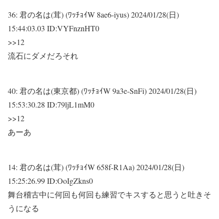
36:
君の名は(茸) (ﾜｯﾁｮｲW 8ae6-iyus)
2024/01/28(日)
15:44:03.03 ID:VYFnznHT0
>>12
流石にダメだろそれ
40:
君の名は(東京都) (ﾜｯﾁｮｲW 9a3e-SnFi)
2024/01/28(日)
15:53:30.28 ID:79ljL1mM0
>>12
あーあ
14:
君の名は(茸) (ﾜｯﾁｮｲW 658f-R1Aa)
2024/01/28(日)
15:25:26.99 ID:OoIgZkns0
舞台稽古中に何回も何回も練習でキスすると思うと吐きそ
うになる