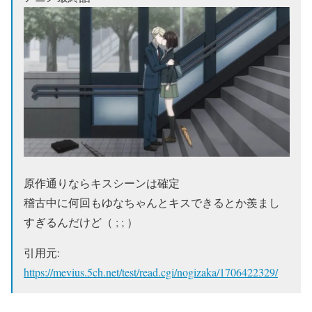
原作通りならキスシーンは確定
稽古中に何回もゆなちゃんとキスできるとか羨まし
すぎるんだけど（ ; ; ）
引用元:
https://mevius.5ch.net/test/read.cgi/nogizaka/1706422329/