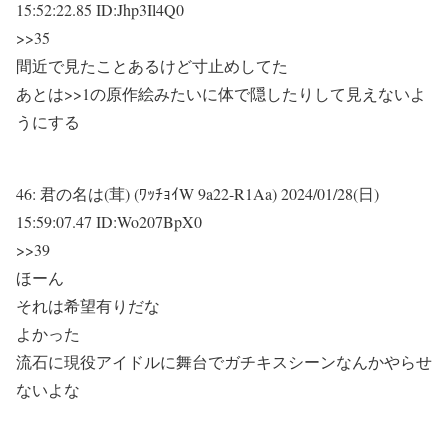
15:52:22.85 ID:Jhp3Il4Q0
>>35
間近で見たことあるけど寸止めしてた
あとは
>>1
の原作絵みたいに体で隠したりして見えないよ
うにする
46:
君の名は(茸) (ﾜｯﾁｮｲW 9a22-R1Aa)
2024/01/28(日)
15:59:07.47 ID:Wo207BpX0
>>39
ほーん
それは希望有りだな
よかった
流石に現役アイドルに舞台でガチキスシーンなんかやらせ
ないよな