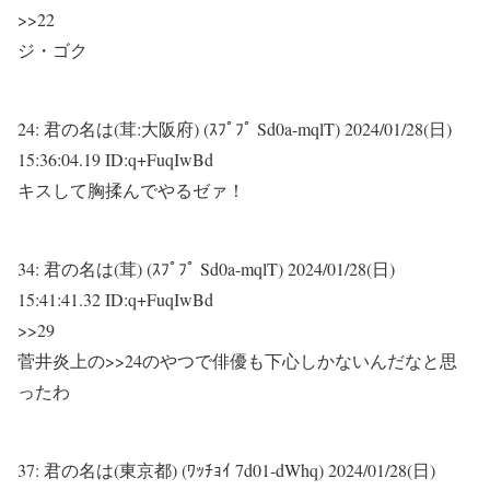
>>22
ジ・ゴク
24:
君の名は(茸:大阪府) (ｽﾌﾟﾌﾟ Sd0a-mqlT)
2024/01/28(日)
15:36:04.19 ID:q+FuqIwBd
キスして胸揉んでやるゼァ！
34:
君の名は(茸) (ｽﾌﾟﾌﾟ Sd0a-mqlT)
2024/01/28(日)
15:41:41.32 ID:q+FuqIwBd
>>29
菅井炎上の
>>24
のやつで俳優も下心しかないんだなと思
ったわ
37:
君の名は(東京都) (ﾜｯﾁｮｲ 7d01-dWhq)
2024/01/28(日)