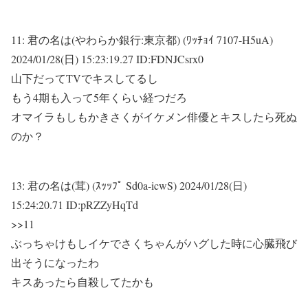
11:
君の名は(やわらか銀行:東京都) (ﾜｯﾁｮｲ 7107-H5uA)
2024/01/28(日) 15:23:19.27 ID:FDNJCsrx0
山下だってTVでキスしてるし
もう4期も入って5年くらい経つだろ
オマイラもしもかきさくがイケメン俳優とキスしたら死ぬ
のか？
13:
君の名は(茸) (ｽｯｯﾌﾟ Sd0a-icwS)
2024/01/28(日)
15:24:20.71 ID:pRZZyHqTd
>>11
ぶっちゃけもしイケでさくちゃんがハグした時に心臓飛び
出そうになったわ
キスあったら自殺してたかも