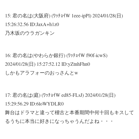
15:
君の名は(大阪府) (ﾜｯﾁｮｲW 1eee-ipPl)
2024/01/28(日)
15:26:32.56 ID:JaxA+h1z0
乃木坂のウラガンキン
16:
君の名は(やわらか銀行) (ﾜｯﾁｮｲW f90f-icwS)
2024/01/28(日) 15:27:52.12 ID:yZtnhFhn0
しかもアラフォーのおっさんとw
17:
君の名は(庭) (ﾜｯﾁｮｲW ed85-FLsJ)
2024/01/28(日)
15:29:56.29 ID:6loWYDLR0
舞台はドラマと違って稽古と本番期間中何十回もキスして
るうちに本当に好きになっちゃうんだよね・・・