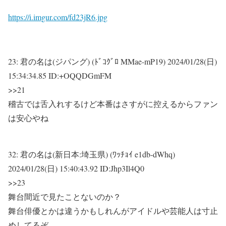
https://i.imgur.com/fd23jR6.jpg
23:
君の名は(ジパング) (ﾄﾞｺｸﾞﾛ MMae-mP19)
2024/01/28(日)
15:34:34.85 ID:+OQQDGmFM
>>21
稽古では舌入れするけど本番はさすがに控えるからファン
は安心やね
32:
君の名は(新日本:埼玉県) (ﾜｯﾁｮｲ e1db-dWhq)
2024/01/28(日) 15:40:43.92 ID:Jhp3Il4Q0
>>23
舞台間近で見たことないのか？
舞台俳優とかは違うかもしれんがアイドルや芸能人は寸止
めしてるぞ