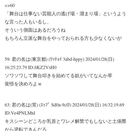
>>60
「舞台は仕事ない芸能人の逃げ場・溜まり場」というよう
な言った人もいるし、
そういう側面はあるだろうね
もちろん立派な舞台をやっておられる方も少なくないが
59:
君の名は(東京都) (ﾜｯﾁｮｲ 3abd-hppy)
2024/01/28(日)
16:25:23.79 ID:/tKZ2VsH0
ソワソワして舞台叩きを始めてる奴がいてなんか草
覚悟を決めろよｗ
63:
君の名は(茸) (ｽｯﾌﾟ Sd0a-9cfJ)
2024/01/28(日) 16:32:19.69
ID:Ve4PNLMtd
キスシーンどころか乳首とワレメ解禁でもしないと土俵際
から逆転できんだろ