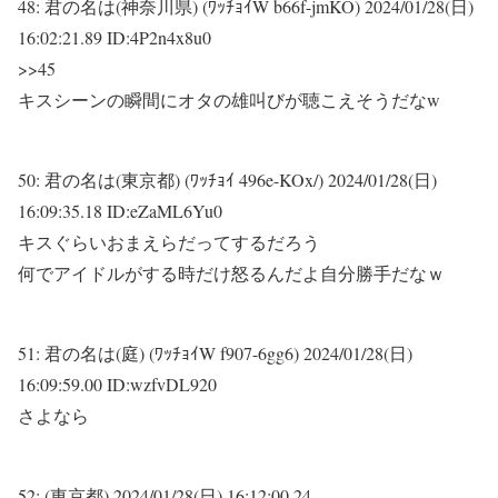
48:
君の名は(神奈川県) (ﾜｯﾁｮｲW b66f-jmKO)
2024/01/28(日)
16:02:21.89 ID:4P2n4x8u0
>>45
キスシーンの瞬間にオタの雄叫びが聴こえそうだなw
50:
君の名は(東京都) (ﾜｯﾁｮｲ 496e-KOx/)
2024/01/28(日)
16:09:35.18 ID:eZaML6Yu0
キスぐらいおまえらだってするだろう
何でアイドルがする時だけ怒るんだよ自分勝手だなｗ
51:
君の名は(庭) (ﾜｯﾁｮｲW f907-6gg6)
2024/01/28(日)
16:09:59.00 ID:wzfvDL920
さよなら
52:
(東京都)
2024/01/28(日) 16:12:00.24