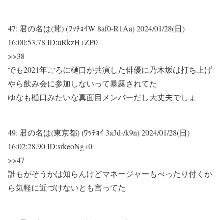
47:
君の名は(茸) (ﾜｯﾁｮｲW 8af0-R1Aa)
2024/01/28(日)
16:00:53.78 ID:uRkzH+ZP0
>>38
でも2021年ごろに樋口が共演した俳優に乃木坂は打ち上げ
やら飲み会に参加しないって暴露されてた
ゆなも樋口みたいな真面目メンバーだし大丈夫でしょ
49:
君の名は(東京都) (ﾜｯﾁｮｲ 3a3d-/k9n)
2024/01/28(日)
16:02:28.90 ID:srkeoNg+0
>>47
誰もがそうかは知らんけどマネージャーもべったり付くか
ら気軽に近づけないとも言ってた