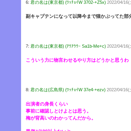
6:
君の名は(東京都) (ﾜｯﾁｮｲW 3702-+Z5x)
2022/04/16(
副キャプテンになって以降今まで猫かぶってた部
7:
君の名は(東京都) (ｱｳｱｳｳｰ Sa1b-Me+c)
2022/04/16(
こういう力に物言わせるやり方はどうかと思うわ
8:
君の名は(広島県) (ﾜｯﾁｮｲW 37e4-+ezv)
2022/04/16(
出演者の身長くらい
事前に確認しとけよとは思う。
梅が背高いのわかってんだから。