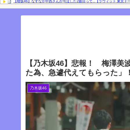
【櫻坂46】なすなか中西さんが号泣した2曲目って...【ラヴィット 東京ド
岡本姫奈ブログ更新！ 順番に池田瑛紗との2ショット×２、菅原咲月、中
との2ショット！【乃木坂46】
「咲月と楽しくお話しました☺️ 聞いてねー」佐藤璃果ブログ更新！ 菅原
『IDOL RUNWAY COLLECTION』に出演した梅が美しい！【梅澤美波】
Powered by livedoor 相互RSS
【乃木坂46】悲報！ 梅澤美
た為、急遽代えてもらった」
乃木坂46