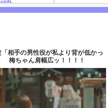
ーム公演】
Powered by livedoor 相互RS
西アルノとの3ショット、最後は菅原咲月
咲月との2ショットを公開！【乃木坂46】
【乃木坂46】
波「相手の男性役が私より背が低かっ
！ 梅ちゃん肩幅広ッ！！！！