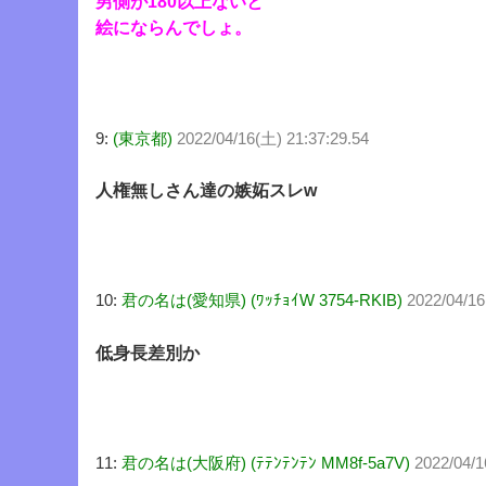
男側が180以上ないと
絵にならんでしょ。
9:
(東京都)
2022/04/16(土) 21:37:29.54
人権無しさん達の嫉妬スレw
10:
君の名は(愛知県) (ﾜｯﾁｮｲW 3754-RKIB)
2022/04/16
低身長差別か
11:
君の名は(大阪府) (ﾃﾃﾝﾃﾝﾃﾝ MM8f-5a7V)
2022/04/