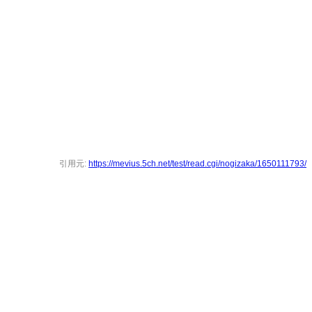
引用元:
https://mevius.5ch.net/test/read.cgi/nogizaka/1650111793/