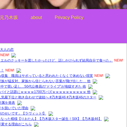
元乃木坂
about
Privacy Policy
大人の恋
NEW!
カエルのクッキーを渡したかったけど、話しかけられず結局自分で食べた」
NEW!
！！
NEW!
み収集 職員はサボっていると思われたくなくて休めない現実
NEW!
家族が猛反対。家族から信じられない言葉が飛び出した… 他
中で買い足し…50代公務員の“ドライブ”が地獄すぎた 他
ヤバイと話題にｗｗｗｗ1700万バズｗｗｗｗｗｗｗｗｗｗ 他
気最下位と抱き合わせで波紋へ #乃木坂46 #乃木坂46のスター
所属を発表
ジを脱いでいた理由
づのせいです」【ラヴィット!】
なった模様【りおたん】【乃木坂スター誕生！SIX】【乃木坂46】
卒業する理由がこちら