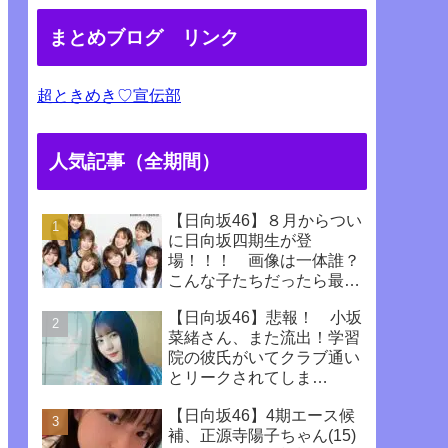
まとめブログ リンク
超ときめき♡宣伝部
人気記事（全期間）
【日向坂46】８月からつい
に日向坂四期生が登
場！！！ 画像は一体誰？
こんな子たちだったら最高
じゃない！！！！
【日向坂46】悲報！ 小坂
菜緒さん、また流出！学習
院の彼氏がいてクラブ通い
とリークされてしま
う！！！！！！
【日向坂46】4期エース候
補、正源寺陽子ちゃん(15)