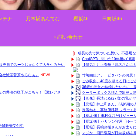
ンテナ
乃木坂あんてな
櫻坂46
日向坂46
お問い合わせ
成長の先で気づいた想い、不器用な
ChatGPTに聞いた10年後の18期
問販売員でスーツじゃなくて大学生みたい
【健気】井上春華「川名さんに
会社滅茶苦茶やろなぁ」
NEW!
竹﨑由佳アナ ピタパンのお尻
ごみ収集、40度を超える日にご
36歳の彼女と結婚したいのに、
初の共演の様子がこちら！【激レアさ
クーラーボックス積んで出発→途
【画像】長濱ねる(27歳)の乳が
【悲報】井上和さん、3期6期の人
長濱ねる、事務所移籍 フラーム
【櫻坂46】田村保乃だけジャー
【櫻坂46】ハリソン守屋「ゆー
ッズ絶賛販売受付中
【肥報】長嶋凛桜さんがお太りに
マジか…河田陽菜が日向坂46を