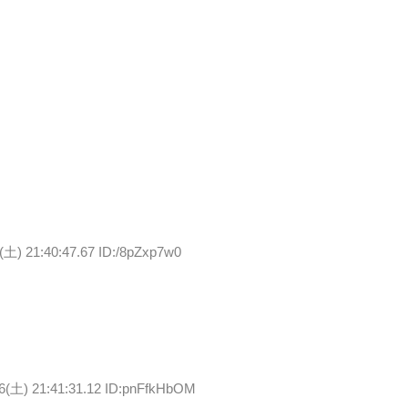
(土) 21:40:47.67 ID:/8pZxp7w0
16(土) 21:41:31.12 ID:pnFfkHbOM