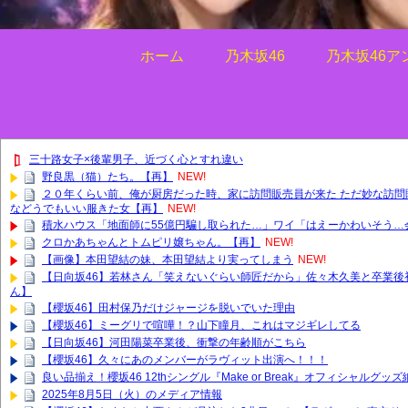
ホーム
乃木坂46
乃木坂46ア
三十路女子×後輩男子、近づく心とすれ違い
野良黒（猫）たち。【再】
NEW!
２０年くらい前、俺が厨房だった時、家に訪問販売員が来た ただ妙な訪
などうでもいい服きた女【再】
NEW!
積水ハウス「地面師に55億円騙し取られた…」ワイ「はえーかわいそう…
クロかあちゃんとトムピリ嬢ちゃん。【再】
NEW!
【画像】本田望結の妹、本田望結より実ってしまう
NEW!
【日向坂46】若林さん「笑えないぐらい師匠だから」佐々木久美と卒業後
ん】
【櫻坂46】田村保乃だけジャージを脱いでいた理由
【櫻坂46】ミーグリで喧嘩！？山下瞳月、これはマジギレしてる
【日向坂46】河田陽菜卒業後、衝撃の年齢順がこちら
【櫻坂46】久々にあのメンバーがラヴィット出演へ！！！
良い品揃え！櫻坂46 12thシングル『Make or Break』オフィシャルグ
2025年8月5日（火）のメディア情報