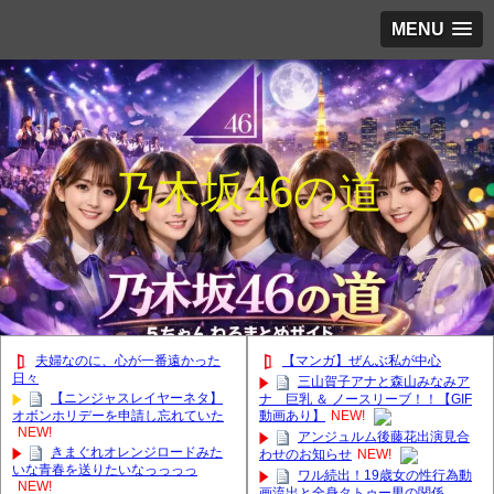
MENU
乃木坂46の道
夫婦なのに、心が一番遠かった
【マンガ】ぜんぶ私が中心
日々
三山賀子アナと森山みなみア
【ニンジャスレイヤーネタ】
ナ 巨乳 ＆ ノースリーブ！！【GIF
オボンホリデーを申請し忘れていた
動画あり】
NEW!
NEW!
アンジュルム後藤花出演見合
きまぐれオレンジロードみた
わせのお知らせ
NEW!
いな青春を送りたいなっっっっ
ワル続出！19歳女の性行為動
NEW!
画流出と全身タトゥー男の関係