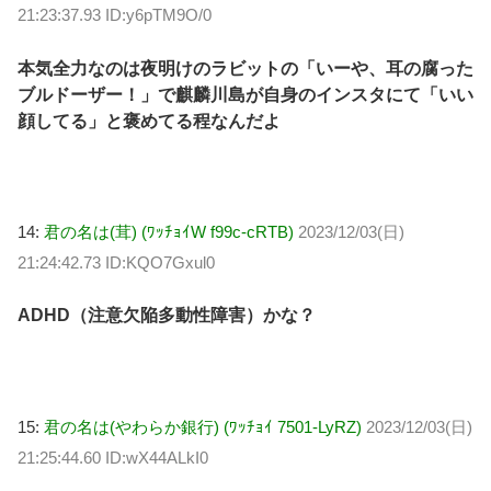
21:23:37.93 ID:y6pTM9O/0
本気全力なのは夜明けのラビットの「いーや、耳の腐った
ブルドーザー！」で麒麟川島が自身のインスタにて「いい
顔してる」と褒めてる程なんだよ
14:
君の名は(茸) (ﾜｯﾁｮｲW f99c-cRTB)
2023/12/03(日)
21:24:42.73 ID:KQO7Gxul0
ADHD（注意欠陥多動性障害）かな？
15:
君の名は(やわらか銀行) (ﾜｯﾁｮｲ 7501-LyRZ)
2023/12/03(日)
21:25:44.60 ID:wX44ALkI0