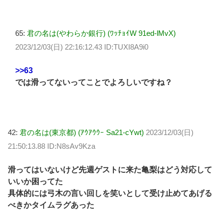
65:
君の名は(やわらか銀行) (ﾜｯﾁｮｲW 91ed-lMvX)
2023/12/03(日) 22:16:12.43 ID:TUXI8A9i0
>>63
では滑ってないってことでよろしいですね？
42:
君の名は(東京都) (ｱｳｱｳｳｰ Sa21-cYwt)
2023/12/03(日)
21:50:13.88 ID:N8sAv9Kza
滑ってはいないけど先週ゲストに来た亀梨はどう対応して
いいか困ってた
具体的には弓木の言い回しを笑いとして受け止めてあげる
べきかタイムラグあった