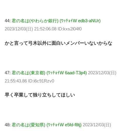
44:
君の名は(やわらか銀行) (ﾜｯﾁｮｲW edb3-aNUr)
2023/12/03(日) 21:52:06.08 ID:kxs2l04f0
かと言って弓木以外に面白いメンバーいないからな
47:
君の名は(東京都) (ﾜｯﾁｮｲW 6aad-T3p4)
2023/12/03(日)
21:55:43.86 ID:i6c91Rzv0
早く卒業して独り立ちしてほしい
48:
君の名は(愛知県) (ﾜｯﾁｮｲW e5fd-f8tj)
2023/12/03(日)