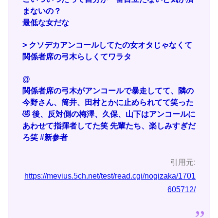
まないの？
最低な女だな
> クソデカアンコールしてたの女オタじゃなくて
関係者席の弓木らしくてワラタ
@
関係者席の弓木がアンコールで暴走してて、隣の
今野さん、筒井、田村とかに止められてて笑った
🤣 後、反対側の梅澤、久保、山下はアンコールに
あわせて指揮者してた笑 先輩たち、楽しみすぎだ
ろ笑 #新参者
引用元:
https://mevius.5ch.net/test/read.cgi/nogizaka/1701
605712/