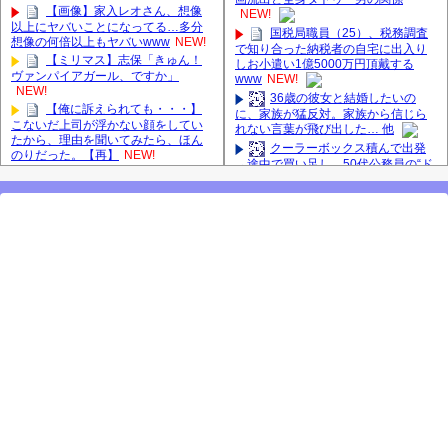
【画像】家入レオさん、想像
NEW!
以上にヤバいことになってる…多分
国税局職員（25）、税務調査
想像の何倍以上もヤバいwww
NEW!
で知り合った納税者の自宅に出入り
【ミリマス】志保「きゅん！
しお小遣い1億5000万円頂戴する
ヴァンパイアガール、ですか」
www
NEW!
NEW!
36歳の彼女と結婚したいの
【俺に訴えられても・・・】
に、家族が猛反対。家族から信じら
こないだ上司が浮かない顔をしてい
れない言葉が飛び出した… 他
たから、理由を聞いてみたら、ほん
クーラーボックス積んで出発
のりだった。【再】
NEW!
→途中で買い足し…50代公務員の“ド
【日向坂46】若林さん「笑え
ライブ”が地獄すぎた 他
ないぐらい師匠だから」佐々木久美
【画像】長濱ねる(27歳)の乳が
と卒業後初の共演の様子がこちら！
ヤバイと話題にｗｗｗｗ1700万バズ
【激レアさん】
ｗｗｗｗｗｗｗｗｗｗ 他
【櫻坂46】田村保乃だけジャ
【悲報】井上和さん、3期6期
ージを脱いでいた理由
の人気最下位と抱き合わせで波紋へ #
【櫻坂46】ミーグリで喧
乃木坂46 #乃木坂46のスター
嘩！？山下瞳月、これはマジギレし
長濱ねる、事務所移籍 フラー
てる
ム所属を発表
【日向坂46】河田陽菜卒業
【櫻坂46】田村保乃だけジャ
後、衝撃の年齢順がこちら
ージを脱いでいた理由
【櫻坂46】久々にあのメンバ
【櫻坂46】ハリソン守屋「ゆ
ーがラヴィット出演へ！！！
ーづのせいです」【ラヴィット!】
良い品揃え！櫻坂46 12thシン
グル『Make or Break』オフィシャル
【肥報】長嶋凛桜さんがお太
グッズ絶賛販売受付中
りになった模様【りおたん】【乃木
2025年8月5日（火）のメディ