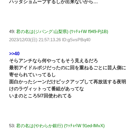
ハッタショムーブするしか出来ないから…
49:
君の名は(ジパング:山梨県) (ﾜｯﾁｮｲW f949-Pj1B)
2023/12/03(日) 21:57:13.26 ID:gSvsPBq40
>>40
そらアンチなら何やってもそう見えるだろ
最初アイドルポジだったのに回を重ねるごとに芸人側に
寄せられていってるし
面白かったシーンだけピックアップして再放送する夜明
けのラヴィットって番組があってな
いまのところ5/7回使われてる
53:
君の名は(やわらか銀行) (ﾜｯﾁｮｲW 91ed-lMvX)