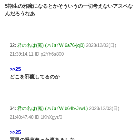
5期生の邪魔になるとかそういうの一切考えないアスペな
んだろうなあ
32:
君の名は(庭) (ﾜｯﾁｮｲW 6a76-jqj9)
2023/12/03(日)
21:39:14.11 ID:p2Yh6s800
>>25
どこを邪魔してるのか
34:
君の名は(庭) (ﾜｯﾁｮｲW b64b-JrwL)
2023/12/03(日)
21:40:47.40 ID:1KhXgyr/0
>>25
冨里の発言奪った事あるしな