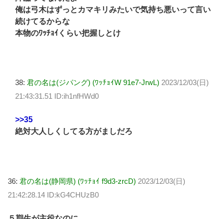
俺は弓木はずっとカマキリみたいで気持ち悪いって言い
続けてるからな
本物のﾜｯﾁｮｲくらい把握しとけ
38:
君の名は(ジパング) (ﾜｯﾁｮｲW 91e7-JrwL)
2023/12/03(日)
21:43:31.51 ID:ih1nfHWd0
>>35
絶対大人しくしてる方がましだろ
36:
君の名は(静岡県) (ﾜｯﾁｮｲ f9d3-zrcD)
2023/12/03(日)
21:42:28.14 ID:kG4CHUzB0
５期生が主役なのに