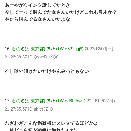
あーやがウインク話してたとき
今してーって叫んでた女さんいたけどこれも弓木か？
やたら叫んでる女さんいたよな
16:
君の名は(東京都) (ﾜｯﾁｮｲW e521-jqj9)
2023/12/03(日)
21:26:39.87 ID:QxscDuYQ0
推し以外叩きたいだけやんみっともない
17:
君の名は(東京都) (ﾜｯﾁｮｲW ed6f-JrwL)
2023/12/03(日)
21:27:35.57 ID:akrgfJZn0
わざわざこんな過疎板にスレ立てるほどかよ
一体どこら辺が琴線に触れたんだ