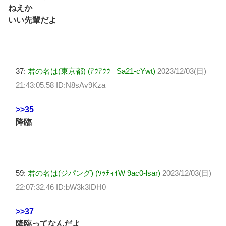
ねえか
いい先輩だよ
37:
君の名は(東京都) (ｱｳｱｳｳｰ Sa21-cYwt)
2023/12/03(日)
21:43:05.58 ID:N8sAv9Kza
>>35
降臨
59:
君の名は(ジパング) (ﾜｯﾁｮｲW 9ac0-lsar)
2023/12/03(日)
22:07:32.46 ID:bW3k3IDH0
>>37
降臨ってなんだよ