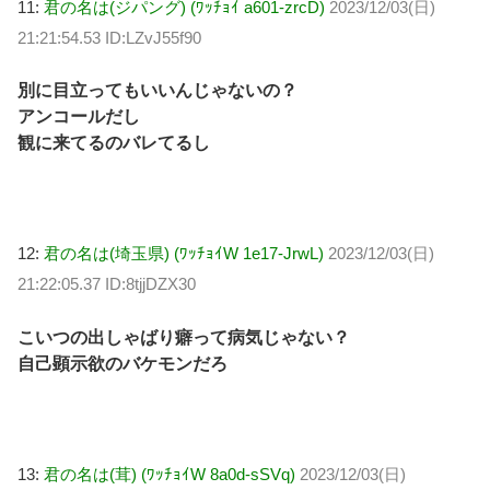
11:
君の名は(ジパング) (ﾜｯﾁｮｲ a601-zrcD)
2023/12/03(日)
21:21:54.53 ID:LZvJ55f90
別に目立ってもいいんじゃないの？
アンコールだし
観に来てるのバレてるし
12:
君の名は(埼玉県) (ﾜｯﾁｮｲW 1e17-JrwL)
2023/12/03(日)
21:22:05.37 ID:8tjjDZX30
こいつの出しゃばり癖って病気じゃない？
自己顕示欲のバケモンだろ
13:
君の名は(茸) (ﾜｯﾁｮｲW 8a0d-sSVq)
2023/12/03(日)