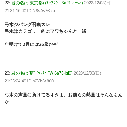
22:
君の名は(東京都) (ｱｳｱｳｳｰ Sa21-cYwt)
2023/12/03(日)
21:31:16.40 ID:N8sAv9Kza
弓木ジパング召喚スレ
弓木はカテゴリー的にフワちゃんと一緒
年明けて2月には25歳だぞ
23:
君の名は(庭) (ﾜｯﾁｮｲW 6a76-jqj9)
2023/12/03(日)
21:35:24.49 ID:p2Yh6s800
弓木の声量に負けてるオタよ、お前らの熱量はそんなもん
か