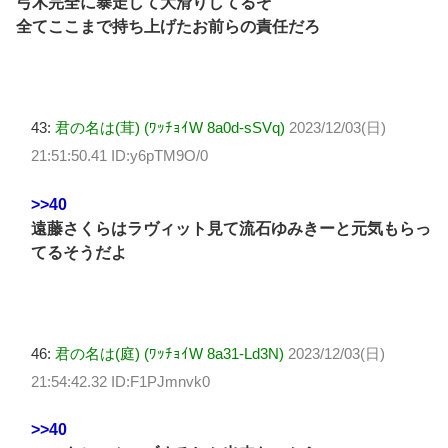
弓木完全に暴走して大滑りしてるぞ
全てここまで持ち上げたお前らの責任だろ
43:
君の名は(茸) (ﾜｯﾁｮｲW 8a0d-sSVq)
2023/12/03(日)
21:51:50.41 ID:y6pTM9O/0
>>40
遠藤さくらはラヴィット見て流石ゆみきーと元気もらっ
てるそうだよ
46:
君の名は(庭) (ﾜｯﾁｮｲW 8a31-Ld3N)
2023/12/03(日)
21:54:42.32 ID:F1PJmnvk0
>>40