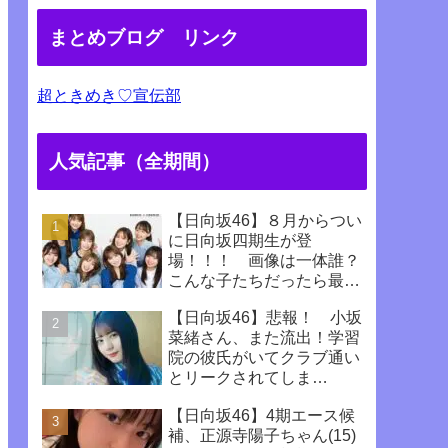
まとめブログ リンク
超ときめき♡宣伝部
人気記事（全期間）
【日向坂46】８月からつい
に日向坂四期生が登
場！！！ 画像は一体誰？
こんな子たちだったら最高
じゃない！！！！
【日向坂46】悲報！ 小坂
菜緒さん、また流出！学習
院の彼氏がいてクラブ通い
とリークされてしま
う！！！！！！
【日向坂46】4期エース候
補、正源寺陽子ちゃん(15)