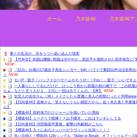
ホーム
乃木坂46
乃木坂46ア
妻との生活が、夫をうつへ追い込んだ現実
【竹外交】米国は曖昧､韓国は冷ややか…習近平を激怒させた高市発言に｢
NEW!
『紅白』出場の17歳女子高生シンガー・tuki. ハワイで素顔以外ほぼ全部
く
NEW!
モバP「藍子！バッファローゲームやろうぜ！！Foo！」藍子「いいです
一人暮らししてるんだけど、けっこう前から部屋の前の廊下で「この部屋
なぁ」などと言う人が２、３日に一回は出てくんの。【再】
NEW!
女芸人の吉住さん（36）メイクしたら普通に美人の部類だったと判明www
【日向坂46】若林さん「笑えないぐらい師匠だから」佐々木久美と卒業後
ん】
【櫻坂46】田村保乃だけジャージを脱いでいた理由
【櫻坂46】ミーグリで喧嘩！？山下瞳月、これはマジギレしてる
【日向坂46】河田陽菜卒業後、衝撃の年齢順がこちら
【櫻坂46】久々にあのメンバーがラヴィット出演へ！！！
良い品揃え！櫻坂46 12thシングル『Make or Break』オフィシャルグ