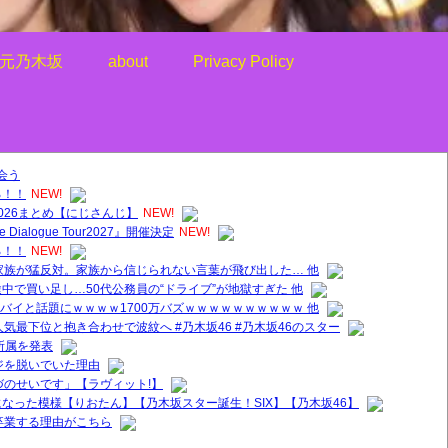
元乃木坂
about
Privacy Policy
会う
る！！
NEW!
026まとめ【にじさんじ】
NEW!
alogue Tour2027』開催決定
NEW!
る！！
NEW!
家族が猛反対。家族から信じられない言葉が飛び出した… 他
中で買い足し…50代公務員の“ドライブ”が地獄すぎた 他
ヤバイと話題にｗｗｗｗ1700万バズｗｗｗｗｗｗｗｗｗｗ 他
気最下位と抱き合わせで波紋へ #乃木坂46 #乃木坂46のスター
所属を発表
ジを脱いでいた理由
づのせいです」【ラヴィット!】
なった模様【りおたん】【乃木坂スター誕生！SIX】【乃木坂46】
卒業する理由がこちら