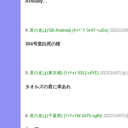
Actually…
4:
君の名は(SB-Android) (ｵｯﾍﾟｹ Sr47-+uGs)
2022/10/0
304号室白死の桜
5:
君の名は(東京都) (ﾜｯﾁｮｲ 0312-ufYE)
2022/10/07(金)
タオルズの君に幸あれ
6:
君の名は(千葉県) (ﾜｯﾁｮｲW d375-sglN)
2022/10/07(