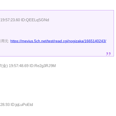
 19:57:23.60 ID:QEELqSGNd
引用元:
https://mevius.5ch.net/test/read.cgi/nogizaka/1665140243/
07(金) 19:57:48.69 ID:Re2g3RJ9M
:28.93 ID:jqLuPoEtd