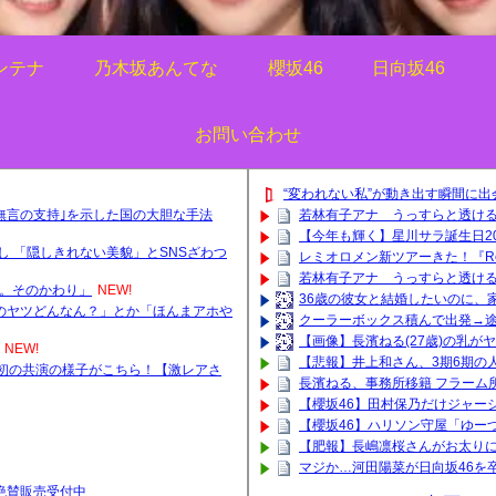
ンテナ
乃木坂あんてな
櫻坂46
日向坂46
お問い合わせ
“変われない私”が動き出す瞬間に出
無言の支持｣を示した国の大胆な手法
若林有子アナ うっすらと透け
【今年も輝く】星川サラ誕生日2
出し 「隠しきれない美貌」とSNSざわつ
レミオロメン新ツアーきた！『Re Di
若林有子アナ うっすらと透け
よ。そのかわり」
NEW!
36歳の彼女と結婚したいのに、
のヤツどんなん？」とか「ほんまアホや
クーラーボックス積んで出発→途
【画像】長濱ねる(27歳)の乳が
NEW!
【悲報】井上和さん、3期6期の人
初の共演の様子がこちら！【激レアさ
長濱ねる、事務所移籍 フラーム
【櫻坂46】田村保乃だけジャー
【櫻坂46】ハリソン守屋「ゆー
【肥報】長嶋凛桜さんがお太りに
マジか…河田陽菜が日向坂46を
ッズ絶賛販売受付中