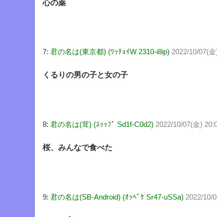
心の薬
7:
君の名は(東京都) (ﾜｯﾁｮｲW 2310-i8ip)
2022/10/07(金
くるりの男の子と女の子
8:
君の名は(茸) (ｽｯｯﾌﾟ Sd1f-C0d2)
2022/10/07(金) 20:
桜、みんなで食べた
9:
君の名は(SB-Android) (ｵｯﾍﾟｹ Sr47-uSSa)
2022/10/0