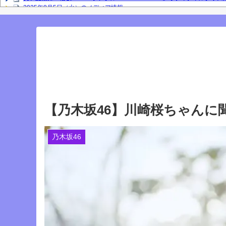
2025年8月5日（火）のメディア情報
【櫻坂46】なすなか中西さんが号泣した2曲目って...【ラヴィット 東京ド
岡本姫奈ブログ更新！ 順番に池田瑛紗との2ショット×２、菅原咲月、中
との2ショット！【乃木坂46】
「咲月と楽しくお話しました☺️ 聞いてねー」佐藤璃果ブログ更新！ 菅原
『IDOL RUNWAY COLLECTION』に出演した梅が美しい！【梅澤美波】
Powered by livedoor 相互RSS
【乃木坂46】川崎桜ちゃんに
乃木坂46