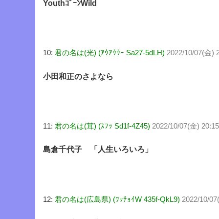
YouthｺﾞｰﾝWild
10:
君の名は(光) (ｱｳｱｳｳｰ Sa27-5dLH)
2022/10/07(金) 
小田和正のさよなら
11:
君の名は(茸) (ｽﾌｯ Sd1f-4Z45)
2022/10/07(金) 20:15
島倉千代子 「人生いろいろ」
12:
君の名は(広島県) (ﾜｯﾁｮｲW 435f-QkL9)
2022/10/07