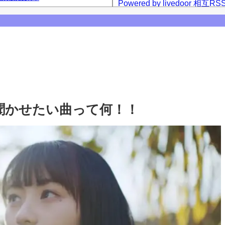
Powered by livedoor 相互RS
ーム公演】
西アルノとの3ショット、最後は菅原咲月
咲月との2ショットを公開！【乃木坂46】
【乃木坂46】
聞かせたい曲って何！！