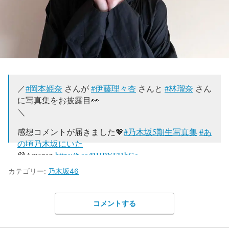
／
#岡本姫奈
さんが
#伊藤理々杏
さんと
#林瑠奈
さん
に写真集をお披露目👀
＼
感想コメントが届きました💖
#乃木坂5期生写真集
#あ
の頃乃木坂にいた
💜Amazon
https://t.co/BHPYFI1hGg
💜セブン
https://t.co/SNzmMo7hVM
カテゴリー:
乃木坂46
💜楽天
https://t.co/64EJtrwtfI
💜紀伊國屋書店
https://t.co/FhMIvLT7OE
pic.twitter.com/SzSWOEITMc
コメントする
— 乃木坂46 5期生写真集『あの頃、乃木坂にいた』