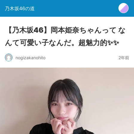
乃木坂46の道
【乃木坂46】岡本姫奈ちゃんって な
んて可愛い子なんだ。超魅力的✨✨
nogizakanohito
2年前