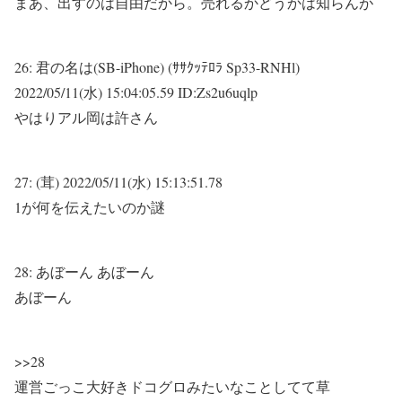
まあ、出すのは自由だから。売れるかどうかは知らんが
26:
君の名は(SB-iPhone) (ｻｻｸｯﾃﾛﾗ Sp33-RNHl)
2022/05/11(水) 15:04:05.59 ID:Zs2u6uqlp
やはりアル岡は許さん
27:
(茸)
2022/05/11(水) 15:13:51.78
1が何を伝えたいのか謎
28:
あぼーん
あぼーん
あぼーん
>>28
運営ごっこ大好きドコグロみたいなことしてて草