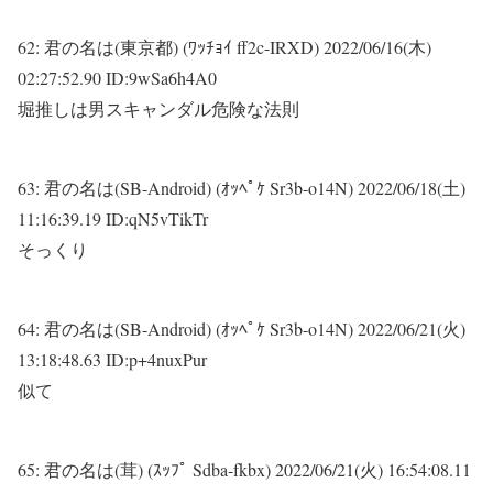
62:
君の名は(東京都) (ﾜｯﾁｮｲ ff2c-IRXD)
2022/06/16(木)
02:27:52.90 ID:9wSa6h4A0
堀推しは男スキャンダル危険な法則
63:
君の名は(SB-Android) (ｵｯﾍﾟｹ Sr3b-o14N)
2022/06/18(土)
11:16:39.19 ID:qN5vTikTr
そっくり
64:
君の名は(SB-Android) (ｵｯﾍﾟｹ Sr3b-o14N)
2022/06/21(火)
13:18:48.63 ID:p+4nuxPur
似て
65:
君の名は(茸) (ｽｯﾌﾟ Sdba-fkbx)
2022/06/21(火) 16:54:08.11