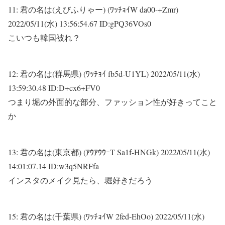
11:
君の名は(えびふりゃー) (ﾜｯﾁｮｲW da00-+Zmr)
2022/05/11(水) 13:56:54.67 ID:gPQ36VOs0
こいつも韓国被れ？
12:
君の名は(群馬県) (ﾜｯﾁｮｲ fb5d-U1YL)
2022/05/11(水)
13:59:30.48 ID:D+cx6+FV0
つまり堀の外面的な部分、ファッション性が好きってこと
か
13:
君の名は(東京都) (ｱｳｱｳｳｰT Sa1f-HNGk)
2022/05/11(水)
14:01:07.14 ID:w3q5NRFfa
インスタのメイク見たら、堀好きだろう
15:
君の名は(千葉県) (ﾜｯﾁｮｲW 2fed-EhOo)
2022/05/11(水)