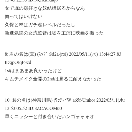
女で堀の顔好きな奴結構居るからなあ
侮ってはいけない
久保と林はガチ恋レベルだったし
新進気鋭の女流監督は堀を主演に映画を撮った
8:
君の名は(茸) (ｽｯﾌﾟ Sd2a-jroi)
2022/05/11(水) 13:44:27.83
ID:jpOIqP3zd
1stはまあまあ良かったけど
キムチメイク全開の2ndは見るに耐えなかった
10:
君の名は(神奈川県) (ﾜｯﾁｮｲW a65f-Umko)
2022/05/11(水)
13:53:05.52 ID:8ZCACOMu0
早くニッシーと付き合いたいンゴォォォオ