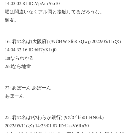
14:03:02.81 ID:VpAm76o10
堀は間違いなくアル岡と接触してるだろうな。
類友。
16:
君の名は(大阪府) (ﾜｯﾁｮｲW 8f68-xQwj)
2022/05/11(水)
14:04:32.16 ID:bR7yXJxj0
1stならわかる
2ndなら地雷
22:
あぼーん
あぼーん
あぼーん
25:
君の名は(やわらか銀行) (ﾜｯﾁｮｲ bb01-HNGk)
2022/05/11(水) 14:23:01.87 ID:UasV6Rn30