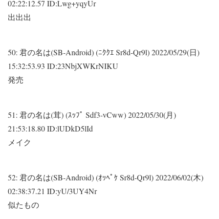
02:22:12.57 ID:Lwg+yqyUr
出出出
50:
君の名は(SB-Android) (ﾆｸｸｴ Sr8d-Qr9l)
2022/05/29(日)
15:32:53.93 ID:23NbjXWKrNIKU
発売
51:
君の名は(茸) (ｽｯﾌﾟ Sdf3-vCww)
2022/05/30(月)
21:53:18.80 ID:lUDkD5lId
メイク
52:
君の名は(SB-Android) (ｵｯﾍﾟｹ Sr8d-Qr9l)
2022/06/02(木)
02:38:37.21 ID:yU/3UY4Nr
似たもの