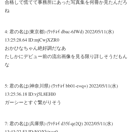
合格して慌てて事務所にあった写真集を何冊か見たんだろ
ね
4:
君の名は(東京都) (ﾜｯﾁｮｲ dbac-6JWd)
2022/05/11(水)
13:25:28.64 ID:mjCwjXZR0
おかひなちゃん絶好調だなあ
たしかにデビュー前の流出画像を見る限り詳しそうだもん
な
5:
君の名は(神奈川県) (ﾜｯﾁｮｲ bb01-e+q+)
2022/05/11(水)
13:25:36.18 ID:vj5L8EHl0
ガーシーとすぐ繋がりそう
7:
君の名は(兵庫県) (ﾜｯﾁｮｲ d35f-qe2Q)
2022/05/11(水)
13:43:22.53 ID:NQXkixaq0