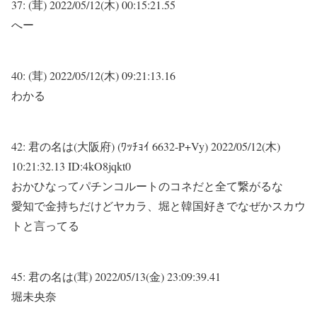
37:
(茸)
2022/05/12(木) 00:15:21.55
へー
40:
(茸)
2022/05/12(木) 09:21:13.16
わかる
42:
君の名は(大阪府) (ﾜｯﾁｮｲ 6632-P+Vy)
2022/05/12(木)
10:21:32.13 ID:4kO8jqkt0
おかひなってパチンコルートのコネだと全て繋がるな
愛知で金持ちだけどヤカラ、堀と韓国好きでなぜかスカウ
トと言ってる
45:
君の名は(茸)
2022/05/13(金) 23:09:39.41
堀未央奈