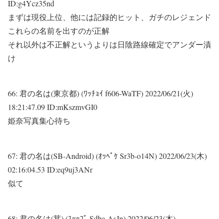
ID:g4Ycz35nd
まずは現役上位、他には記録的ヒット、ガチのレジェンド
これらの名前を出すのが正解
それ以外は不正解というよりは日陰路線確定でアンダー漬
け
66:
君の名は(東京都) (ﾜｯﾁｮｲ f606-WaTF)
2022/06/21(火)
18:21:47.09 ID:mKszmvGI0
姫奈写真集心待ち
67:
君の名は(SB-Android) (ｵｯﾍﾟｹ Sr3b-o14N)
2022/06/23(木)
02:16:04.53 ID:eq9uj3ANr
似て
68:
君の名は(茸) (ｽｯｯﾌﾟ Sdba-AsJn)
2022/06/23(木)