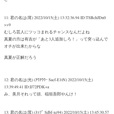
11:
君の名は(茸)
2022/10/15(土) 13:32:36.94 ID:TSBchJDn0
>>9
むしろ芸人にツッコまれるチャンスなんだよね
真夏の方は有吉が「あと3人追加しろ！」って突っ込んで
オチが出来たからな
真夏が正解だろう
12:
君の名は(光) (ｱｳｱｳｳｰ Sacf-E1tN)
2022/10/15(土)
13:39:49.41 ID:IJ72PDK+a
み、美月それって頭、稲垣吾郎やんけ！
13:
君の名は(茸) (ｽｯﾌﾟ Sdbf-xe94)
2022/10/15(土) 13:45:30.57