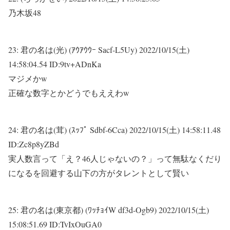
乃木坂48
23:
君の名は(光) (ｱｳｱｳｳｰ Sacf-L5Uy)
2022/10/15(土)
14:58:04.54 ID:9tv+ADnKa
マジメかw
正確な数字とかどうでもええわw
24:
君の名は(茸) (ｽｯﾌﾟ Sdbf-6Cca)
2022/10/15(土) 14:58:11.48
ID:Zc8p8yZBd
実人数言って「え？46人じゃないの？」って無駄なくだり
になるを回避する山下の方がタレントとして賢い
25:
君の名は(東京都) (ﾜｯﾁｮｲW df3d-Ogb9)
2022/10/15(土)
15:08:51.69 ID:TvIxOuGA0