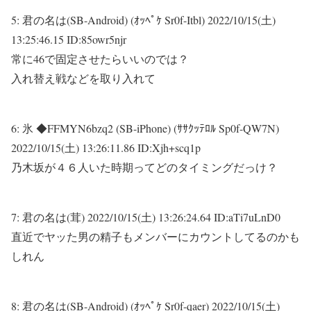
5:
君の名は(SB-Android) (ｵｯﾍﾟｹ Sr0f-Itbl)
2022/10/15(土)
13:25:46.15 ID:85owr5njr
常に46で固定させたらいいのでは？
入れ替え戦などを取り入れて
6:
氷 ◆FFMYN6bzq2 (SB-iPhone) (ｻｻｸｯﾃﾛﾙ Sp0f-QW7N)
2022/10/15(土) 13:26:11.86 ID:Xjh+scq1p
乃木坂が４６人いた時期ってどのタイミングだっけ？
7:
君の名は(茸)
2022/10/15(土) 13:26:24.64 ID:aTi7uLnD0
直近でヤッた男の精子もメンバーにカウントしてるのかも
しれん
8:
君の名は(SB-Android) (ｵｯﾍﾟｹ Sr0f-qaer)
2022/10/15(土)