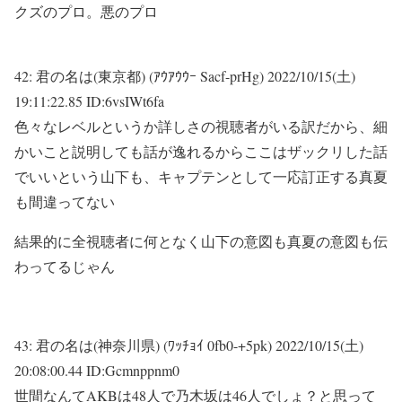
クズのプロ。悪のプロ
42:
君の名は(東京都) (ｱｳｱｳｳｰ Sacf-prHg)
2022/10/15(土)
19:11:22.85 ID:6vsIWt6fa
色々なレベルというか詳しさの視聴者がいる訳だから、細
かいこと説明しても話が逸れるからここはザックリした話
でいいという山下も、キャプテンとして一応訂正する真夏
も間違ってない
結果的に全視聴者に何となく山下の意図も真夏の意図も伝
わってるじゃん
43:
君の名は(神奈川県) (ﾜｯﾁｮｲ 0fb0-+5pk)
2022/10/15(土)
20:08:00.44 ID:Gcmnppnm0
世間なんてAKBは48人で乃木坂は46人でしょ？と思って