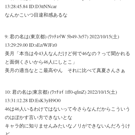
13:28:45.84 ID:D3ttNNcar
なんかこいつ目違和感あるな
9:
君の名は(東京都) (ﾜｯﾁｮｲW 5b49-3r57)
2022/10/15(土)
13:29:29.00 ID:sEz/WJFz0
美月「本当は今43人なんだけど何で46なの？って聞かれる
と面倒くさいから46人にしとこ」
美月の適当なとこ最高やん それに比べて真夏さんさぁ
10:
君の名は(東京都) (ﾜｯﾁｮｲ 1ff0-qfmZ)
2022/10/15(土)
13:31:12.28 ID:EsK3yH9O0
46は46人いるわけではないって今さらなんだからこういう
のはぼかす言い方できないとな
キャラ的に知りませんみたいなノリができないんだろうけ
ど