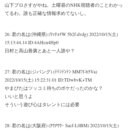
山下プロさすがやね。土曜昼のNHK視聴者のことわかっ
てるわ。誰も正確な情報求めてないし。
26:
君の名は(沖縄県) (ﾜｯﾁｮｲW 5b2f-dvdg)
2022/10/15(土)
15:13:44.14 ID:4AHcn4Hp0
日村と高山善廣とあと一人誰や？
27:
君の名は(ジパング) (ﾃﾃﾝﾃﾝﾃﾝ MM7f-b5Va)
2022/10/15(土) 15:22:31.01 ID:TDwbvK+TM
やまぴたはツッコミ待ちのボケだったのかな？
いいと思うよ
そういう遊び心はタレントには必要
28:
君の名は(大阪府) (ｱｳｱｳｳｰ Sacf-L0BM)
2022/10/15(土)