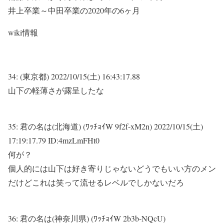
井上卒業～中田卒業の2020年の6ヶ月
wiki情報
34:
(東京都)
2022/10/15(土) 16:43:17.88
山下の軽薄さが露呈したな
35:
君の名は(北海道) (ﾜｯﾁｮｲW 9f2f-xM2n)
2022/10/15(土)
17:19:17.79 ID:4mzLmFHt0
何が？
個人的には山下は好き寄りじゃないどうでもいい方のメン
だけどこれは笑って流せるレベルでしかないだろ
36:
君の名は(神奈川県) (ﾜｯﾁｮｲW 2b3b-NQcU)