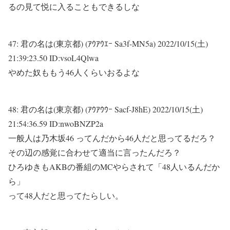
るの見て悦に入ることもできるしな
47:
君の名は(東京都) (ｱｳｱｳｴｰ Sa3f-MN5a)
2022/10/15(土)
21:39:23.50 ID:vsoL4Qlwa
やめた奴ももう46人くらいおるよな
48:
君の名は(東京都) (ｱｳｱｳｳｰ Sacf-J8hE)
2022/10/15(土)
21:54:36.59 ID:nwoBNZP2a
一般人は乃木坂46 ってんだから46人だと思ってるだろ？
その辺の感覚に合わせて適当に言ったんだろ？
ひろゆきもAKBの番組のMCやらされて「48人いるんだか
ら」
って48人だと思ってたらしい。