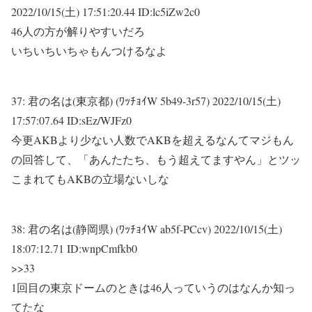
2022/10/15(土) 17:51:20.44 ID:lc5iZw2c0
46人の方が解りやすいだろ
いちいちいちゃもんつけるなよ
37:
君の名は(東京都) (ﾜｯﾁｮｲW 5b49-3r57)
2022/10/15(土)
17:57:07.64 ID:sEz/WJFz0
今更AKBより少ない人数でAKBを超えるなんてマジもん
の回答して、「あんたたち、もう超えてますやん」とツッ
こまれてもAKBの立場ないしな
38:
君の名は(静岡県) (ﾜｯﾁｮｲW ab5f-PCcv)
2022/10/15(土)
18:07:12.71 ID:wnpCmfkb0
>>33
1回目の東京ドームのときは46人っていうのはなんか知っ
てたな