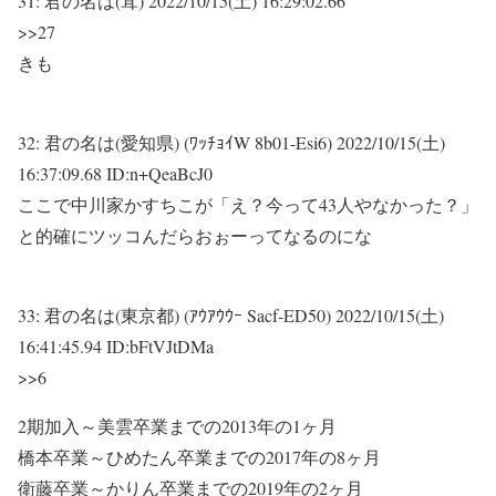
31:
君の名は(茸)
2022/10/15(土) 16:29:02.66
>>27
きも
32:
君の名は(愛知県) (ﾜｯﾁｮｲW 8b01-Esi6)
2022/10/15(土)
16:37:09.68 ID:n+QeaBcJ0
ここで中川家かすちこが「え？今って43人やなかった？」
と的確にツッコんだらおぉーってなるのにな
33:
君の名は(東京都) (ｱｳｱｳｳｰ Sacf-ED50)
2022/10/15(土)
16:41:45.94 ID:bFtVJtDMa
>>6
2期加入～美雲卒業までの2013年の1ヶ月
橋本卒業～ひめたん卒業までの2017年の8ヶ月
衛藤卒業～かりん卒業までの2019年の2ヶ月