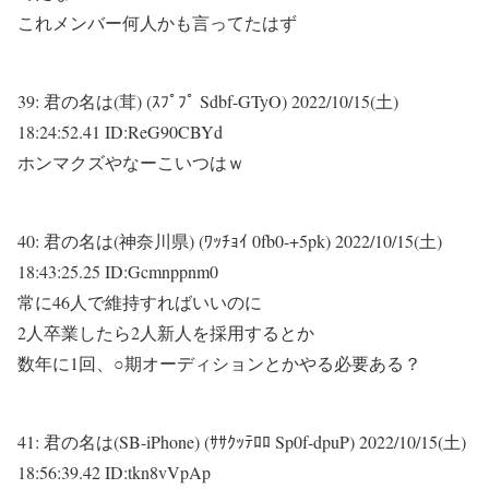
これメンバー何人かも言ってたはず
39:
君の名は(茸) (ｽﾌﾟﾌﾟ Sdbf-GTyO)
2022/10/15(土)
18:24:52.41 ID:ReG90CBYd
ホンマクズやなーこいつはｗ
40:
君の名は(神奈川県) (ﾜｯﾁｮｲ 0fb0-+5pk)
2022/10/15(土)
18:43:25.25 ID:Gcmnppnm0
常に46人で維持すればいいのに
2人卒業したら2人新人を採用するとか
数年に1回、○期オーディションとかやる必要ある？
41:
君の名は(SB-iPhone) (ｻｻｸｯﾃﾛﾛ Sp0f-dpuP)
2022/10/15(土)
18:56:39.42 ID:tkn8vVpAp