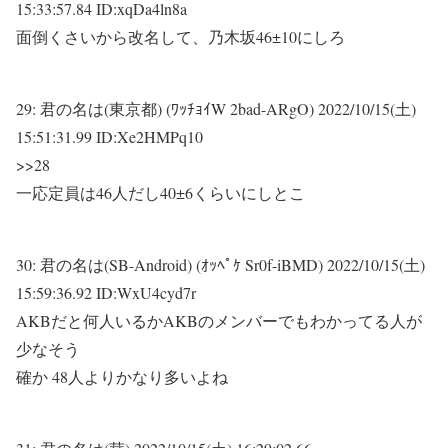
15:33:57.84 ID:xqDa4ln8a
面倒くさいから改名して、乃木坂46±10にしろ
29:
君の名は(東京都) (ﾜｯﾁｮｲW 2bad-ARgO)
2022/10/15(土)
15:51:31.99 ID:Xe2HMPq10
>>28
一応定員は46人だし40±6くらいにしとこ
30:
君の名は(SB-Android) (ｵｯﾍﾟｹ Sr0f-iBMD)
2022/10/15(土)
15:59:36.92 ID:WxU4cyd7r
AKBだと何人いるかAKBのメンバーでもわかってる人が
少なそう
確か 48人よりかなり多いよね