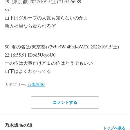
49:
(東京都)
2022/10/15(土) 21:54:56.89
>>1
山下はグループの人数も知らないのかよ
新入社員なら殴られるぞ
50:
君の名は(東京都) (ﾜｯﾁｮｲW 4bbd-oV/O)
2022/10/15(土)
22:16:55.91 ID:/d5UoyoU0
十の位は大事だけど１の位はとうでもいい
山下はよくわかってる
カテゴリー:
乃木坂46
コメントする
乃木坂46の道
トップへ戻る