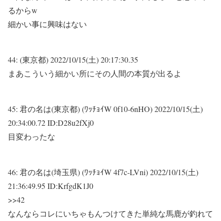
るからw
細かい事に興味はない
44:
(東京都)
2022/10/15(土) 20:17:30.35
まあこういう細かい所にその人間の本質が出るよ
45:
君の名は(東京都) (ﾜｯﾁｮｲW 0f10-6nHO)
2022/10/15(土)
20:34:00.72 ID:D28u2fXj0
目変わったな
46:
君の名は(埼玉県) (ﾜｯﾁｮｲW 4f7c-LVni)
2022/10/15(土)
21:36:49.95 ID:KrfgdK1J0
>>42
なんならコレにいちゃもんつけてきた単純な馬鹿が釣れて