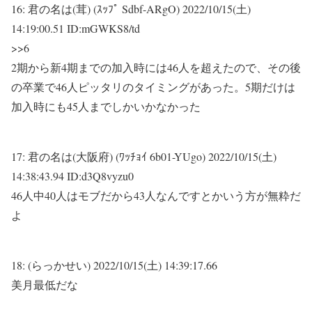
16:
君の名は(茸) (ｽｯﾌﾟ Sdbf-ARgO)
2022/10/15(土)
14:19:00.51 ID:mGWKS8/td
>>6
2期から新4期までの加入時には46人を超えたので、その後
の卒業で46人ピッタリのタイミングがあった。5期だけは
加入時にも45人までしかいかなかった
17:
君の名は(大阪府) (ﾜｯﾁｮｲ 6b01-YUgo)
2022/10/15(土)
14:38:43.94 ID:d3Q8vyzu0
46人中40人はモブだから43人なんですとかいう方が無粋だ
よ
18:
(らっかせい)
2022/10/15(土) 14:39:17.66
美月最低だな