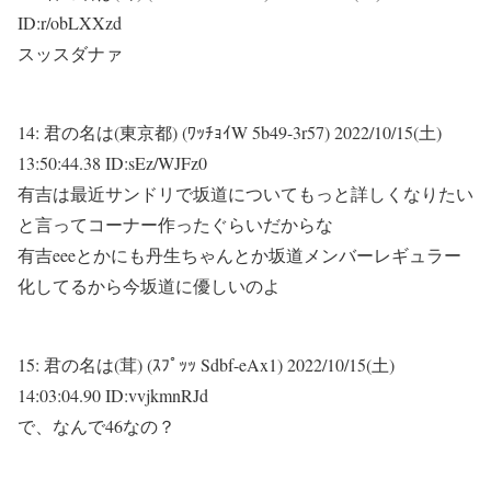
ID:r/obLXXzd
スッスダナァ
14:
君の名は(東京都) (ﾜｯﾁｮｲW 5b49-3r57)
2022/10/15(土)
13:50:44.38 ID:sEz/WJFz0
有吉は最近サンドリで坂道についてもっと詳しくなりたい
と言ってコーナー作ったぐらいだからな
有吉eeeとかにも丹生ちゃんとか坂道メンバーレギュラー
化してるから今坂道に優しいのよ
15:
君の名は(茸) (ｽﾌﾟｯｯ Sdbf-eAx1)
2022/10/15(土)
14:03:04.90 ID:vvjkmnRJd
で、なんで46なの？