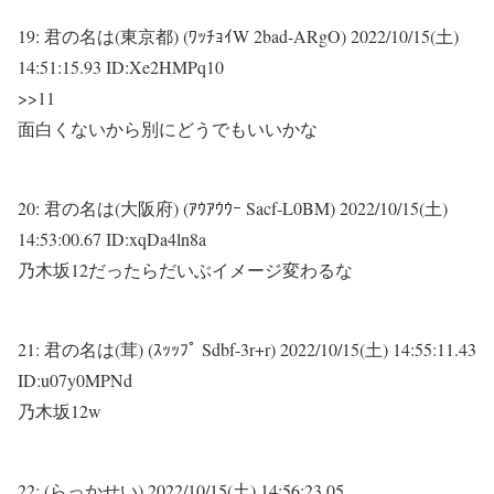
19:
君の名は(東京都) (ﾜｯﾁｮｲW 2bad-ARgO)
2022/10/15(土)
14:51:15.93 ID:Xe2HMPq10
>>11
面白くないから別にどうでもいいかな
20:
君の名は(大阪府) (ｱｳｱｳｳｰ Sacf-L0BM)
2022/10/15(土)
14:53:00.67 ID:xqDa4ln8a
乃木坂12だったらだいぶイメージ変わるな
21:
君の名は(茸) (ｽｯｯﾌﾟ Sdbf-3r+r)
2022/10/15(土) 14:55:11.43
ID:u07y0MPNd
乃木坂12w
22:
(らっかせい)
2022/10/15(土) 14:56:23.05