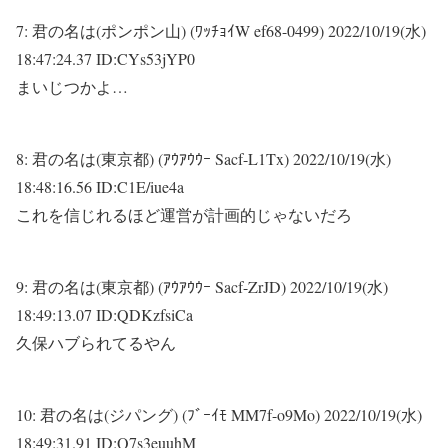
7:
君の名は(ポンポン山) (ﾜｯﾁｮｲW ef68-0499)
2022/10/19(水)
18:47:24.37 ID:CYs53jYP0
まいじつかよ…
8:
君の名は(東京都) (ｱｳｱｳｳｰ Sacf-L1Tx)
2022/10/19(水)
18:48:16.56 ID:C1E/iue4a
これを信じれるほど運営が計画的じゃないだろ
9:
君の名は(東京都) (ｱｳｱｳｳｰ Sacf-ZrJD)
2022/10/19(水)
18:49:13.07 ID:QDKzfsiCa
久保ハブられてるやん
10:
君の名は(ジパング) (ﾌﾞｰｲﾓ MM7f-o9Mo)
2022/10/19(水)
18:49:31.91 ID:Q7s3euuhM