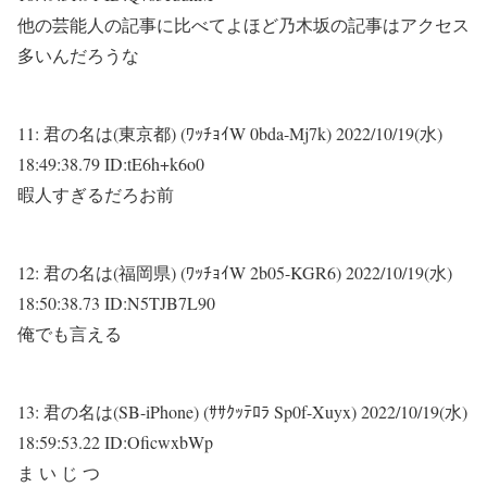
他の芸能人の記事に比べてよほど乃木坂の記事はアクセス
多いんだろうな
11:
君の名は(東京都) (ﾜｯﾁｮｲW 0bda-Mj7k)
2022/10/19(水)
18:49:38.79 ID:tE6h+k6o0
暇人すぎるだろお前
12:
君の名は(福岡県) (ﾜｯﾁｮｲW 2b05-KGR6)
2022/10/19(水)
18:50:38.73 ID:N5TJB7L90
俺でも言える
13:
君の名は(SB-iPhone) (ｻｻｸｯﾃﾛﾗ Sp0f-Xuyx)
2022/10/19(水)
18:59:53.22 ID:OficwxbWp
ま い じ つ