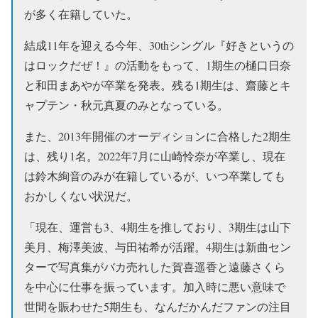
が多く在籍していた。
結成11年を迎える今年、30thシングル『好きというの
はロックだぜ！』の活動をもって、1期生の樋口日奈
と和田まあやが卒業を発表。残る1期生は、齋藤とキ
ャプテン・秋元真夏のみとなっている。
また、2013年開催のオーディションに合格した2期生
は、残り1名。2022年7月に山崎怜奈が卒業し、現在
は鈴木絢音のみが在籍しているが、いつ卒業しても
おかしくない状況だ。
「現在、運営も3、4期生を推しており、3期生は山下
美月、梅澤美波、与田祐希が活躍。4期生は新曲セン
ターで写真集がバカ売れした賀喜遥香と遠藤さくら
を中心に仕事を振っています。加入時に悪い意味で
世間を賑わせた5期生も、なんだかんだファンの注目