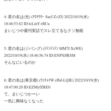
4:
君の名は(光) (ｱｳｱｳｳｰ Sacf-Z+Zf)
2022/10/19(水)
18:46:53.62 ID:tcLmY+RUa
まいじつや週刊実話でスレ立てるなクソ無能
5:
君の名は(ジパング) (ﾃﾃﾝﾃﾝﾃﾝ MM7f-XeWE)
2022/10/19(水) 18:46:56.74 ID:ENPSJfRSM
そんなにいるのか
6:
君の名は(東京都) (ﾜｯﾁｮｲW efbd-LQIE)
2022/10/19(水)
18:47:00.20 ID:EZMyfZRE0
て、まいじつかーい
一気に興味なくなった