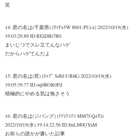
笑
14:
君の名は(千葉県) (ﾜｯﾁｮｲW 8b01-PUcx)
2022/10/19(水)
19:03:29.89 ID:REiDRt7B0
まいじつでスレ立てんなハゲ
だからハゲてんだよ
15:
君の名は(茸) (ｽｯﾌﾟ Sdbf-UBiK)
2022/10/19(水)
19:05:39.77 ID:oq0ROR0Pd
積極的にやめる気は無さそう
16:
君の名は(ジパング) (ﾃﾃﾝﾃﾝﾃﾝ MM7f-QzTi)
2022/10/19(水) 19:14:22.56 ID:8uLM0GYaM
お前らの誰かが書いた記事