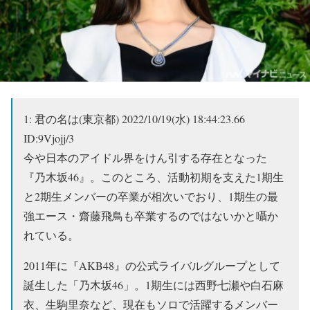
1:
君の名は(東京都)
2022/10/19(水) 18:44:23.66
ID:9Vjojj/3
今や日本のアイドル界をけん引する存在となった
『乃木坂46』。このところ、活動初期を支えた1期生
と2期生メンバーの卒業が相次いでおり、1期生の最
強エース・齋藤飛鳥も卒業するのではないかと囁か
れている。
2011年に『AKB48』の公式ライバルグループとして
誕生した「乃木坂46」。1期生には西野七瀬や白石麻
衣、生駒里奈など、現在もソロで活躍するメンバー