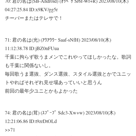
70:
君の名は(SB-Android) (ｵｯﾍﾟｹ Sr6f-Wf+R)
2023/08/10(木)
04:27:25.84 ID:x9KV/gg5r
チーバーまたはテレサで！
71:
君の名は(光) (ｱｳｱｳｳｰ Saaf-sNfH)
2023/08/10(木)
11:12:38.78 ID:jBZ0nFUua
千葉に拘らず歌うまメンでこれやってほしかったな。歌詞
も千葉に関係ないし。
毎回歌うま選抜、ダンス選抜、スタイル選抜とかでユニッ
トやればそれぞれ見せ場あっていいと思うん
前回の最年少ユニとかもよかった
74:
君の名は(茸) (ｽﾌﾟｰﾌﾟ Sdc3-Xw+w)
2023/08/10(木)
12:21:06.86 ID:t9zrDtOLd
>>71