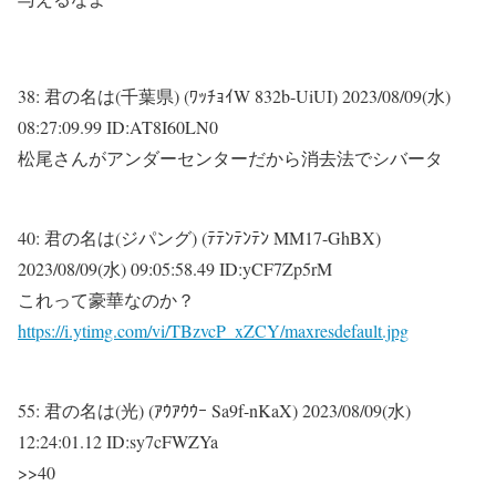
38:
君の名は(千葉県) (ﾜｯﾁｮｲW 832b-UiUI)
2023/08/09(水)
08:27:09.99 ID:AT8I60LN0
松尾さんがアンダーセンターだから消去法でシバータ
40:
君の名は(ジパング) (ﾃﾃﾝﾃﾝﾃﾝ MM17-GhBX)
2023/08/09(水) 09:05:58.49 ID:yCF7Zp5rM
これって豪華なのか？
https://i.ytimg.com/vi/TBzvcP_xZCY/maxresdefault.jpg
55:
君の名は(光) (ｱｳｱｳｳｰ Sa9f-nKaX)
2023/08/09(水)
12:24:01.12 ID:sy7cFWZYa
>>40