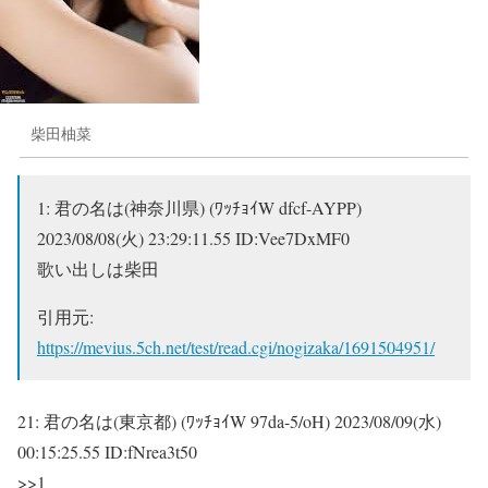
柴田柚菜
1:
君の名は(神奈川県) (ﾜｯﾁｮｲW dfcf-AYPP)
2023/08/08(火) 23:29:11.55 ID:Vee7DxMF0
歌い出しは柴田
引用元:
https://mevius.5ch.net/test/read.cgi/nogizaka/1691504951/
21:
君の名は(東京都) (ﾜｯﾁｮｲW 97da-5/oH)
2023/08/09(水)
00:15:25.55 ID:fNrea3t50
>>1