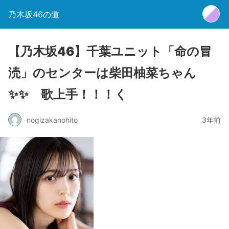
乃木坂46の道
【乃木坂46】千葉ユニット「命の冒
涜」のセンターは柴田柚菜ちゃん
✨✨ 歌上手！！！く
nogizakanohito
3年前