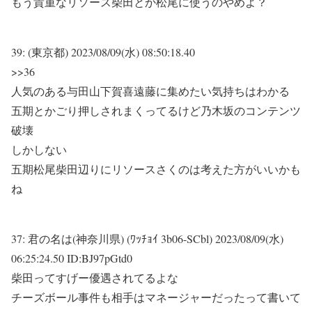
もう貴重なリソース柴田とか松尾に使うのやめよ？
39:
(東京都)
2023/08/09(水) 08:50:18.40
>>36
人気のある与田山下賀喜遠藤に集めたい気持ちはわかる
五期とかごり押しされまくってるけど乃木坂のコンテンツ
破壊
しかしない
五期松尾柴田辺りにリソースさくのは考えた方がいいかも
ね
37:
君の名は(神奈川県) (ﾜｯﾁｮｲ 3b06-SCbl)
2023/08/09(水)
06:25:24.50 ID:BJ97pGtd0
柴田ってすげー優遇されてるよな
チーズボール事件も相手はマネージャーだったって書いて