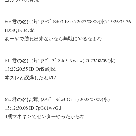
60:
君の名は(茸) (ｽｯﾌﾟ Sd03-E/+4)
2023/08/09(水) 13:26:35.36
ID:SQrK3c7dd
あーやで勝負出来ないなら無駄にやるなよな
61:
君の名は(茸) (ｽﾌﾟｰﾌﾟ Sdc3-Xw+w)
2023/08/09(水)
13:27:20.55 ID:OrlSu8jbd
本スレと誤爆したわｽﾏｿ
62:
君の名は(茸) (ｽｯﾌﾟｰ Sdc3-Oj++)
2023/08/09(水)
15:12:30.08 ID:7pGd1wvGd
4期マネキンでセンターやったからな