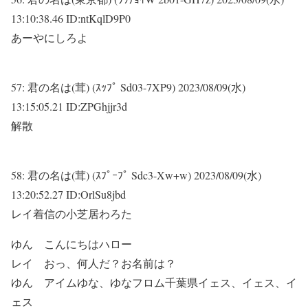
13:10:38.46 ID:ntKqlD9P0
あーやにしろよ
57:
君の名は(茸) (ｽｯﾌﾟ Sd03-7XP9)
2023/08/09(水)
13:15:05.21 ID:ZPGhjjr3d
解散
58:
君の名は(茸) (ｽﾌﾟｰﾌﾟ Sdc3-Xw+w)
2023/08/09(水)
13:20:52.27 ID:OrlSu8jbd
レイ着信の小芝居わろた
ゆん こんにちはハロー
レイ おっ、何人だ？お名前は？
ゆん アイムゆな、ゆなフロム千葉県イェス、イェス、イ
ェス