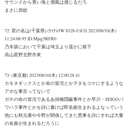
サウンドから青い海と潮風は感じるだろ
まさに房総
72:
君の名は(千葉県) (ﾜｯﾁｮｲW 832b-UiUI)
2023/08/10(木)
11:24:08.95 ID:Mjag5RFR0
乃木坂において千葉は埼玉より遥かに格下
高山星野北野市來
73:
(東京都)
2023/08/10(木) 12:00:28.41
カモネギックスとか命の冒涜とかヲタをコケにするような
アホな事言ってないで
ガチの命の冒涜であるあ掛橋隠蔽事件とか早川・SEIGOパ
ワハラ事件とかを詩に書けば即名曲生まれるよなっていう
他にも秋元康や今野が関係してきた悪事を詩にすれば大量
の名曲が生まれるだろうに