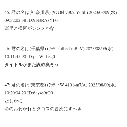
45:
君の名は(神奈川県) (ﾜｯﾁｮｲ 7302-YqSh)
2023/08/09(水)
09:32:02.38 ID:9FBRAsYF0
冨里と松尾がシンメかな
46:
君の名は(千葉県) (ﾜｯﾁｮｲ dbed-mBaV)
2023/08/09(水)
10:11:45.90 ID:pj+WhLeg0
タイトルがまた説教臭そう
47:
君の名は(東京都) (ﾜｯﾁｮｲW 4101-m7/A)
2023/08/09(水)
10:20:34.20 ID:6ay4s9rO0
たしかに
命のおわかれとタコスの冒涜にすべき