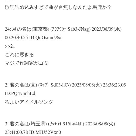
歌詞詰め込みすぎて曲が台無しなんだよ馬鹿か？
24:
君の名は(東京都) (ｱｳｱｳｳｰ Sab3-JNzg)
2023/08/09(水)
00:20:40.55 ID:QuGsmm96a
>>21
これに尽きる
マジで作詞家がゴミ
2:
君の名は(茸) (ｽｯﾌﾟ Sd03-llC/)
2023/08/08(火) 23:36:23.05
ID:PQ4vlmhLd
程よいアイドルソング
3:
君の名は(埼玉県) (ﾜｯﾁｮｲ 915f-a4kh)
2023/08/08(火)
23:41:00.78 ID:MJU52Vxn0