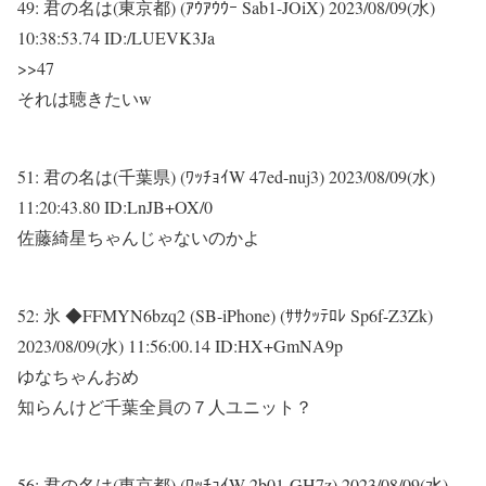
49:
君の名は(東京都) (ｱｳｱｳｳｰ Sab1-JOiX)
2023/08/09(水)
10:38:53.74 ID:/LUEVK3Ja
>>47
それは聴きたいw
51:
君の名は(千葉県) (ﾜｯﾁｮｲW 47ed-nuj3)
2023/08/09(水)
11:20:43.80 ID:LnJB+OX/0
佐藤綺星ちゃんじゃないのかよ
52:
氷 ◆FFMYN6bzq2 (SB-iPhone) (ｻｻｸｯﾃﾛﾚ Sp6f-Z3Zk)
2023/08/09(水) 11:56:00.14 ID:HX+GmNA9p
ゆなちゃんおめ
知らんけど千葉全員の７人ユニット？
56:
君の名は(東京都) (ﾜｯﾁｮｲW 2b01-GH7z)
2023/08/09(水)