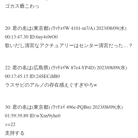
ゴカス爺こわっ
20:
君の名は(東京都) (ﾜｯﾁｮｲW 4101-m7/A)
2023/08/09(水)
00:13:47.30 ID:6ay4s9rO0
歌いだし清宮なアクチュアリーはセンター清宮だった…？
22:
君の名は(広島県) (ﾜｯﾁｮｲW 87e4-YP4D)
2023/08/09(水)
00:17:45.15 ID:24SECdtB0
ラスサビのアルノの存在感えぐすぎやろw
30:
君の名は(東京都) (ﾜｯﾁｮｲ 496e-PQBn)
2023/08/09(水)
01:59:39.89 ID:wXm/9yhe0
>>22
支持する