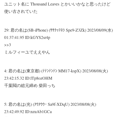
ユニット名に Thousand Leaves とかいいかなと思ったけど
使い古されていた
29:
君の名は(SB-iPhone) (ｻｻｸｯﾃﾛﾗ Spe9-Z3Zk)
2023/08/09(水)
01:37:41.95 ID:kGYS2sr4p
>>3
ミルフィーユでええやん
4:
君の名は(東京都) (ﾃﾃﾝﾃﾝﾃﾝ MM17-kspX)
2023/08/08(火)
23:42:15.32 ID:lTp8ozOHM
千葉閥の総元締め 柴田っち
5:
君の名は(光) (ｱｳｱｳｳｰ Sa9f-XDqU)
2023/08/08(火)
23:42:49.92 ID:nzuAb1GCa