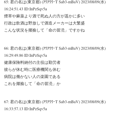
65:
君の名は(東京都) (ｱｳｱｳｳｰT Sab3-mBaV)
2023/08/09(水)
16:24:51.43 ID:InPzSqv5a
煙草や麻薬より酒で死ぬ人の方が遥かに多い
行政は飲酒は野放しで酒造メーカーは大繁盛
こんな状況を揶揄して「命の冒涜」ですかね
66:
君の名は(東京都) (ｱｳｱｳｳｰT Sab3-mBaV)
2023/08/09(水)
16:29:49.86 ID:InPzSqv5a
健康保険料納付の主役は勤労者
彼らが休む時に医療機関も休む
病院は働かない人の楽園である
これを揶揄して「命の冒涜」か
67:
君の名は(東京都) (ｱｳｱｳｳｰT Sab3-mBaV)
2023/08/09(水)
16:33:57.13 ID:InPzSqv5a