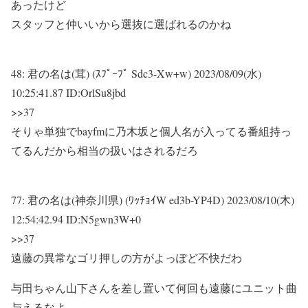
あったけど
スタッフと仲いいから選抜に選ばれるのかね
48:
君の名は(茸) (ｽﾌﾟｰﾌﾟ Sdc3-Xw+w)
2023/08/09(水)
10:25:41.87 ID:OrlSu8jbd
>>37
そりゃ単独でbayfmに乃木坂と個人名が入ってる番組持っ
てるんだから相当の扱いはされるだろ
77:
君の名は(神奈川県) (ﾜｯﾁｮｲW ed3b-YP4D)
2023/08/10(木)
12:54:42.94 ID:N5gwn3W+0
>>37
遠藤の異常なゴリ押しの方がよっぽど不快だわ
与田ちゃん山下さんを差し置いて何回も遠藤にユニット曲
与えるなよ