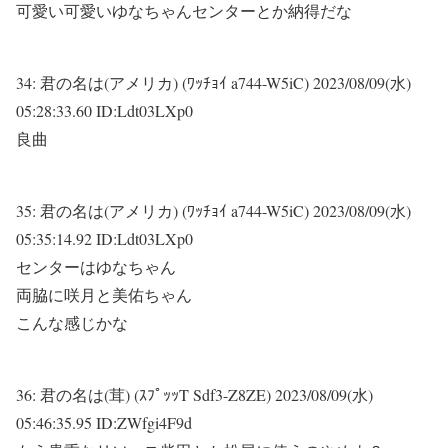
可愛い可愛いゆなちゃんセンターとか納得だな
34:
君の名は(アメリカ) (ﾜｯﾁｮｲ a744-W5iC)
2023/08/09(水)
05:28:33.60 ID:Ldt03LXp0
良曲
35:
君の名は(アメリカ) (ﾜｯﾁｮｲ a744-W5iC)
2023/08/09(水)
05:35:14.92 ID:Ldt03LXp0
センターはゆなちゃん
両脇に咲月と美佑ちゃん
こんな感じかな
36:
君の名は(茸) (ｽﾌﾟｯｯT Sdf3-Z8ZE)
2023/08/09(水)
05:46:35.95 ID:ZWfgi4F9d