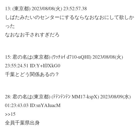
13:
(東京都)
2023/08/08(火) 23:52:57.38
しばたみたいのセンターにするならなおなおにして欲しか
った
なおなお干されすぎだろ
15:
君の名は(東京都) (ﾜｯﾁｮｲ d710-uQHI)
2023/08/08(火)
23:55:24.51 ID:Y+IfJXkG0
千葉とどう関係あるの？
28:
君の名は(東京都) (ﾃﾃﾝﾃﾝﾃﾝ MM17-kspX)
2023/08/09(水)
01:23:43.03 ID:snYAIuacM
>>15
全員千葉県出身