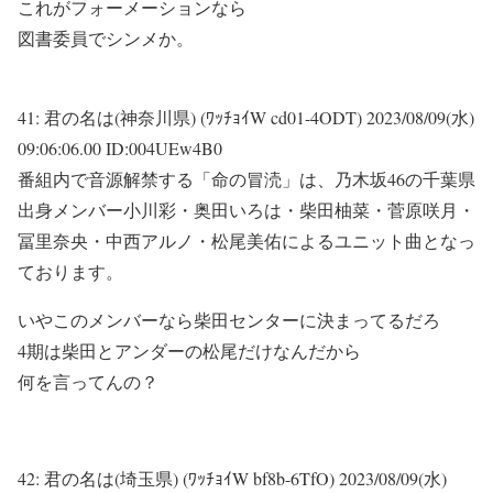
これがフォーメーションなら
図書委員でシンメか。
41:
君の名は(神奈川県) (ﾜｯﾁｮｲW cd01-4ODT)
2023/08/09(水)
09:06:06.00 ID:004UEw4B0
番組内で音源解禁する「命の冒涜」は、乃木坂46の千葉県
出身メンバー小川彩・奥田いろは・柴田柚菜・菅原咲月・
冨里奈央・中西アルノ・松尾美佑によるユニット曲となっ
ております。
いやこのメンバーなら柴田センターに決まってるだろ
4期は柴田とアンダーの松尾だけなんだから
何を言ってんの？
42:
君の名は(埼玉県) (ﾜｯﾁｮｲW bf8b-6TfO)
2023/08/09(水)