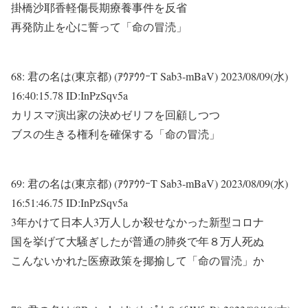
掛橋沙耶香軽傷長期療養事件を反省
再発防止を心に誓って「命の冒涜」
68:
君の名は(東京都) (ｱｳｱｳｳｰT Sab3-mBaV)
2023/08/09(水)
16:40:15.78 ID:InPzSqv5a
カリスマ演出家の決めゼリフを回顧しつつ
ブスの生きる権利を確保する「命の冒涜」
69:
君の名は(東京都) (ｱｳｱｳｳｰT Sab3-mBaV)
2023/08/09(水)
16:51:46.75 ID:InPzSqv5a
3年かけて日本人3万人しか殺せなかった新型コロナ
国を挙げて大騒ぎしたが普通の肺炎で年８万人死ぬ
こんないかれた医療政策を揶揄して「命の冒涜」か