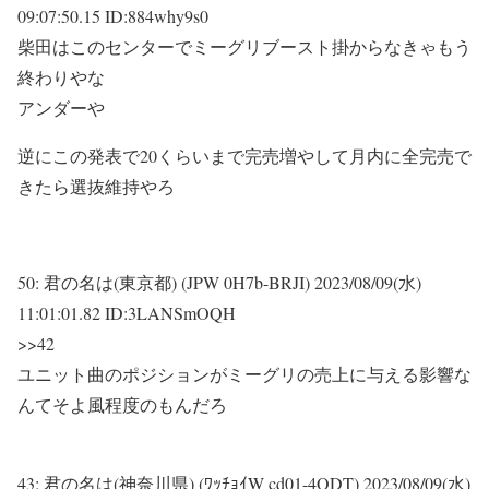
09:07:50.15 ID:884why9s0
柴田はこのセンターでミーグリブースト掛からなきゃもう
終わりやな
アンダーや
逆にこの発表で20くらいまで完売増やして月内に全完売で
きたら選抜維持やろ
50:
君の名は(東京都) (JPW 0H7b-BRJI)
2023/08/09(水)
11:01:01.82 ID:3LANSmOQH
>>42
ユニット曲のポジションがミーグリの売上に与える影響な
んてそよ風程度のもんだろ
43:
君の名は(神奈川県) (ﾜｯﾁｮｲW cd01-4ODT)
2023/08/09(水)