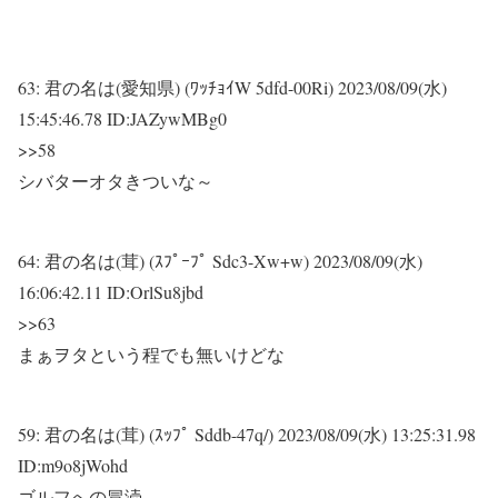
63:
君の名は(愛知県) (ﾜｯﾁｮｲW 5dfd-00Ri)
2023/08/09(水)
15:45:46.78 ID:JAZywMBg0
>>58
シバターオタきついな～
64:
君の名は(茸) (ｽﾌﾟｰﾌﾟ Sdc3-Xw+w)
2023/08/09(水)
16:06:42.11 ID:OrlSu8jbd
>>63
まぁヲタという程でも無いけどな
59:
君の名は(茸) (ｽｯﾌﾟ Sddb-47q/)
2023/08/09(水) 13:25:31.98
ID:m9o8jWohd
ゴルフへの冒涜