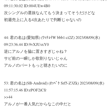
09:11:30.02 ID:004UEw4B0
次シングルの選抜なんてもう決まってそうだけどな
初週売上に入る4次あたりで判断じゃないの
44:
君の名は(愛知県) (ﾜｯﾁｮｲW bbb1-ci2Z)
2023/08/09(水)
09:23:36.44 ID:9vXJUsxY0
逆にアルノを脇に置きすぎじゃね？
サビ前の一瞬しか歌割りないじゃん
アルノのパートもっと聴きたいのに
53:
君の名は(SB-Android) (ｵｯﾍﾟｹ Srf5-Z3Zk)
2023/08/09(水)
11:57:15.46 ID:ePOF2iCfr
>>44
アルノが一番人気だからなこの中だと