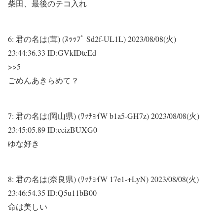
柴田、最後のテコ入れ
6:
君の名は(茸) (ｽｯｯﾌﾟ Sd2f-UL1L)
2023/08/08(火)
23:44:36.33 ID:GVkIDteEd
>>5
ごめんあきらめて？
7:
君の名は(岡山県) (ﾜｯﾁｮｲW b1a5-GH7z)
2023/08/08(火)
23:45:05.89 ID:ceizBUXG0
ゆな好き
8:
君の名は(奈良県) (ﾜｯﾁｮｲW 17e1-+LyN)
2023/08/08(火)
23:46:54.35 ID:Q5u11bB00
命は美しい