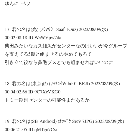
ゆんに1ペソ
17:
君の名は(光) (ｱｳｱｳｳｰ Saaf-1Ouz)
2023/08/09(水)
00:02:08.18 ID:WeWVpw7da
柴田みたいなカス雑魚がセンターなのはいいが今グループ
を支えてる5期と組ませるのやめてもろて
引き立て役なら鼻毛ブスとでも組ませればいいのに
18:
君の名は(東京都) (ﾜｯﾁｮｲW bd01-BRJI)
2023/08/09(水)
00:04:02.66 ID:9C7XeVKG0
トミー期別センターの可能性まだあるか
19:
君の名は(SB-Android) (ｵｯﾍﾟｹ Sre9-7JPG)
2023/08/09(水)
00:06:21.05 ID:qMTgn7Csr