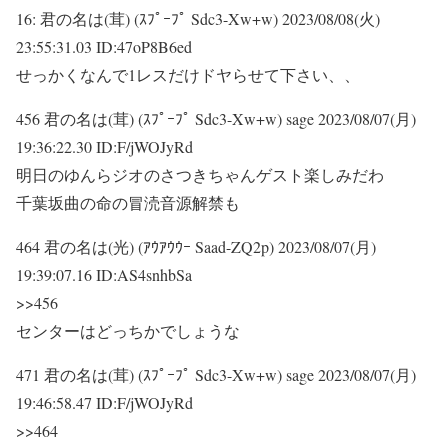
16:
君の名は(茸) (ｽﾌﾟｰﾌﾟ Sdc3-Xw+w)
2023/08/08(火)
23:55:31.03 ID:47oP8B6ed
せっかくなんで1レスだけドヤらせて下さい、、
456 君の名は(茸) (ｽﾌﾟｰﾌﾟ Sdc3-Xw+w) sage 2023/08/07(月)
19:36:22.30 ID:F/jWOJyRd
明日のゆんらジオのさつきちゃんゲスト楽しみだわ
千葉坂曲の命の冒涜音源解禁も
464 君の名は(光) (ｱｳｱｳｳｰ Saad-ZQ2p) 2023/08/07(月)
19:39:07.16 ID:AS4snhbSa
>>456
センターはどっちかでしょうな
471 君の名は(茸) (ｽﾌﾟｰﾌﾟ Sdc3-Xw+w) sage 2023/08/07(月)
19:46:58.47 ID:F/jWOJyRd
>>464