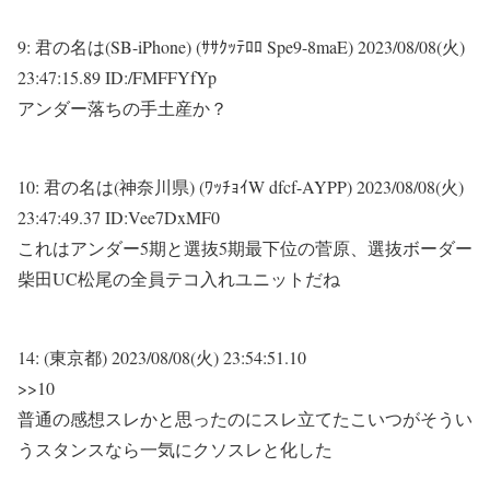
9:
君の名は(SB-iPhone) (ｻｻｸｯﾃﾛﾛ Spe9-8maE)
2023/08/08(火)
23:47:15.89 ID:/FMFFYfYp
アンダー落ちの手土産か？
10:
君の名は(神奈川県) (ﾜｯﾁｮｲW dfcf-AYPP)
2023/08/08(火)
23:47:49.37 ID:Vee7DxMF0
これはアンダー5期と選抜5期最下位の菅原、選抜ボーダー
柴田UC松尾の全員テコ入れユニットだね
14:
(東京都)
2023/08/08(火) 23:54:51.10
>>10
普通の感想スレかと思ったのにスレ立てたこいつがそうい
うスタンスなら一気にクソスレと化した