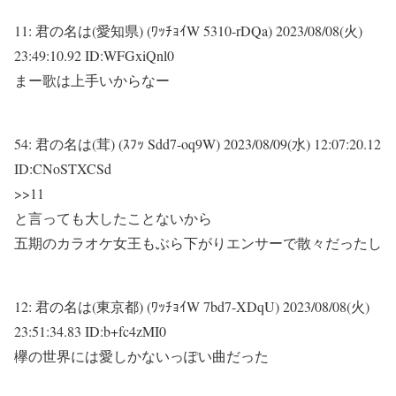
11:
君の名は(愛知県) (ﾜｯﾁｮｲW 5310-rDQa)
2023/08/08(火)
23:49:10.92 ID:WFGxiQnl0
まー歌は上手いからなー
54:
君の名は(茸) (ｽﾌｯ Sdd7-oq9W)
2023/08/09(水) 12:07:20.12
ID:CNoSTXCSd
>>11
と言っても大したことないから
五期のカラオケ女王もぶら下がりエンサーで散々だったし
12:
君の名は(東京都) (ﾜｯﾁｮｲW 7bd7-XDqU)
2023/08/08(火)
23:51:34.83 ID:b+fc4zMI0
欅の世界には愛しかないっぽい曲だった