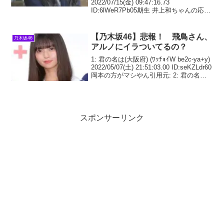
2022/07/15(金) 09:47:16.73
ID:6lWeR7Pb05期生 井上和ちゃんの応援
スレです※過度な下ネタはお控えくださ
い※荒らしと思ったらスルー※次スレは>
【乃木坂46】悲報！ 飛鳥さん、
乃木坂46
アルノにイラついてるの？
1: 君の名は(大阪府) (ﾜｯﾁｮｲW be2c-ya+y)
2022/05/07(土) 21:51:03.00 ID:seKZLdr60
岡本の方がマシやん引用元: 2: 君の名は
(東京都) (ﾜｯﾁｮｲW bb01-9K2E) 2022
スポンサーリンク