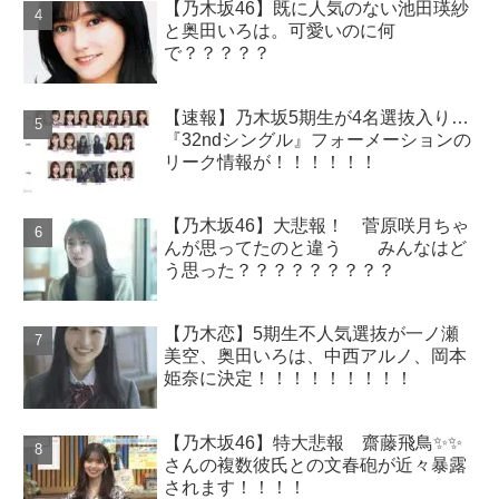
【乃木坂46】既に人気のない池田瑛紗
と奥田いろは。可愛いのに何
で？？？？？
【速報】乃木坂5期生が4名選抜入り…
『32ndシングル』フォーメーションの
リーク情報が！！！！！！
【乃木坂46】大悲報！ 菅原咲月ちゃ
んが思ってたのと違う みんなはど
う思った？？？？？？？？？
【乃木恋】5期生不人気選抜が一ノ瀬
美空、奥田いろは、中西アルノ、岡本
姫奈に決定！！！！！！！！！
【乃木坂46】特大悲報 齋藤飛鳥✨✨
さんの複数彼氏との文春砲が近々暴露
されます！！！！