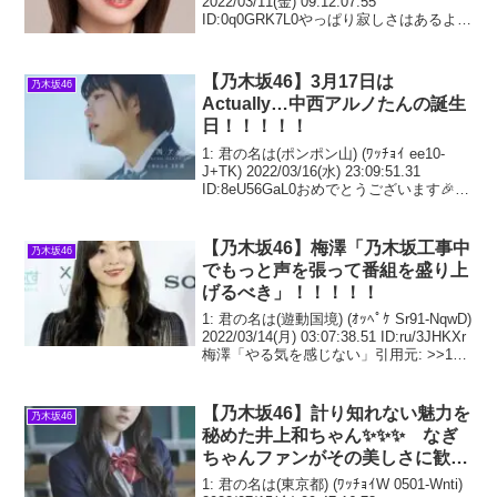
2022/03/11(金) 09:12:07.55
ID:0q0GRK7L0やっぱり寂しさはあるよな
運営とか真夏が言う変化って？どうな
ん？引用元: >>12019年頃から段々と
【乃木坂46】3月17日は
乃木坂46
Actually…中西アルノたんの誕生
日！！！！！
1: 君の名は(ポンポン山) (ﾜｯﾁｮｲ ee10-
J+TK) 2022/03/16(水) 23:09:51.31
ID:8eU56GaL0おめでとうございます🎉19
歳の1年は安寧に楽しく過ごせることを願
います。引用元: 2: 君の名は(
【乃木坂46】梅澤「乃木坂工事中
乃木坂46
でもっと声を張って番組を盛り上
げるべき」！！！！！
1: 君の名は(遊動国境) (ｵｯﾍﾟｹ Sr91-NqwD)
2022/03/14(月) 03:07:38.51 ID:ru/3JHKXr
梅澤「やる気を感じない」引用元: >>1ま
じかよ！4: 君の名は(光) (ｱｳｱｳｳｰ Sac5-W
【乃木坂46】計り知れない魅力を
乃木坂46
秘めた井上和ちゃん✨✨✨ なぎ
ちゃんファンがその美しさに歓
喜！！！！
1: 君の名は(東京都) (ﾜｯﾁｮｲW 0501-Wnti)