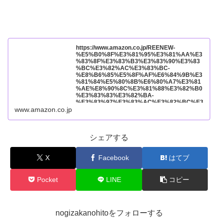
https://www.amazon.co.jp/REENEW-
%E5%B0%8F%E3%81%95%E3%81%AA%E3
%83%8F%E3%83%B3%E3%83%90%E3%83
%BC%E3%82%AC%E3%83%BC-
%E8%B6%85%E5%8F%AF%E6%84%9B%E3
%81%84%E5%80%8B%E6%80%A7%E3%81
%AE%E8%90%8C%E3%81%88%E3%82%B0
%E3%83%83%E3%82%BA-
%E3%83%97%E3%83%AC%E3%82%BC%E3
%83%B3%E3%83%88%E8%B4%88%E3%82
www.amazon.co.jp
%8A%E7%89%A9-
%E3%82%A2%E3%83%8B%E3%83%A1%E3
%82%B0%E3%83%83%E3%82%BA/dp/B0D4
1G2VND?pd_rd_w=Am19u&content-
シェアする
id=amzn1.sym.7133fed1-b7f0-4a9a-85e6-
ec0056dbe781%3Aamzn1.symc.409c7fce-
cbd2-4cf4-a6cb-
X
Facebook
はてブ
824c258c8778&pf_rd_p=7133fed1-b7f0-4a9a-
85e6-
ec0056dbe781&pf_rd_r=F0GVFPC8KNW5GC6
Pocket
LINE
コピー
3AECC&pd_rd_wg=CP725&pd_rd_r=668e3f8
9-479f-4247-a2a5-
fc36bda4dc25&pd_rd_i=B0D41G2VND&th=1&
linkCode=ll1&tag=16wpnaruhodo-
22&linkId=409a0bfbcef3e087da6e4789da2255
nogizakanohitoをフォローする
dc&language=ja_JP&ref_=as_li_ss_tl