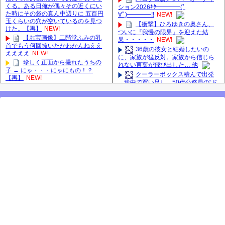
くる。ある日俺が偶々その近くにい
ション2026ｷﾀ━━━━(ﾟ
た時にその袋の真ん中辺りに 五百円
∀ﾟ)━━━━!!
NEW!
玉くらいの穴が空いているのを見つ
【衝撃】ひろゆきの奥さん、
けた。【再】
NEW!
ついに『我慢の限界』を迎えた結
【お宝画像】二階堂ふみの乳
果・・・・・
NEW!
首でもう何回抜いたかわかんねええ
36歳の彼女と結婚したいの
ええええ
NEW!
に、家族が猛反対。家族から信じら
珍しく正面から撮れたうちの
れない言葉が飛び出した… 他
子 → にゃ・・・にゃにもの！？
クーラーボックス積んで出発
【再】
NEW!
→途中で買い足し…50代公務員の“ド
【日向坂46】若林さん「笑え
ライブ”が地獄すぎた 他
ないぐらい師匠だから」佐々木久美
【画像】長濱ねる(27歳)の乳が
と卒業後初の共演の様子がこちら！
ヤバイと話題にｗｗｗｗ1700万バズ
【激レアさん】
ｗｗｗｗｗｗｗｗｗｗ 他
【櫻坂46】田村保乃だけジャ
【悲報】井上和さん、3期6期
ージを脱いでいた理由
の人気最下位と抱き合わせで波紋へ #
【櫻坂46】ミーグリで喧
乃木坂46 #乃木坂46のスター
嘩！？山下瞳月、これはマジギレし
長濱ねる、事務所移籍 フラー
てる
ム所属を発表
【日向坂46】河田陽菜卒業
【櫻坂46】田村保乃だけジャ
後、衝撃の年齢順がこちら
ージを脱いでいた理由
【櫻坂46】久々にあのメンバ
【櫻坂46】ハリソン守屋「ゆ
ーがラヴィット出演へ！！！
ーづのせいです」【ラヴィット!】
良い品揃え！櫻坂46 12thシン
グル『Make or Break』オフィシャル
【肥報】長嶋凛桜さんがお太
グッズ絶賛販売受付中
りになった模様【りおたん】【乃木
2025年8月5日（火）のメディ