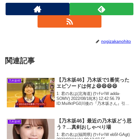
nogizakanohito
関連記事
【乃木坂46】乃木坂で1番笑った
乃木坂46
エピソードは何よ😄😄😄😄
1: 君の名は(北海道) (ﾜｯﾁｮｲW adda-
SOMV) 2022/08/18(木) 12:42:56.79
ID:MsifktPG0川後の『乃木坂さん』引用
元: 2: 君の名は(SB-Android) (ｵｯﾍﾟｹ Srf1-
Rs1
【乃木坂46】最近の乃木坂どう思
乃木坂46
う？…真剣おしゃべり場
1: 君の名は(福岡県) (ﾜｯﾁｮｲW eb5f-GAgt)