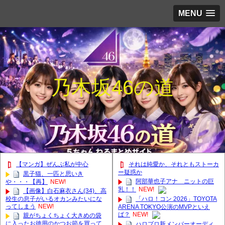
MENU
乃木坂46の道
【マンガ】ぜんぶ私が中心
それは純愛か、それともストーカ
ー疑惑か
黒子猫、一匹と思いき
阿部華也子アナ ニットの巨
や・・・【再】
NEW!
乳！！
NEW!
【画像】白石麻衣さん(34)、高
校生の息子がいるオカンみたいにな
「ハロ！コン 2026」TOYOTA
ってしまう
NEW!
ARENA TOKYO公演のMVPといえ
ば？
NEW!
親がちょくちょく大きめの袋
に入ったお徳用のかつお節を買って
ハロプロ新メンバーオーディ