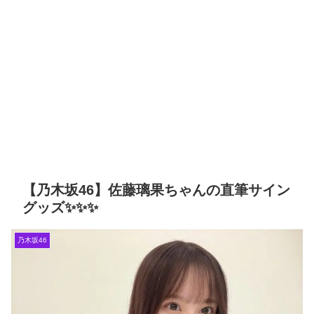
坂スター誕生！SIX】【乃木坂46】
ア情報
【櫻坂46】なすなか中西さん
マジか…河田陽菜が日向坂46
が号泣した2曲目って...【ラヴィット
を卒業する理由がこちら
東京ドーム公演】
岡本姫奈ブログ更新！ 順番に
Powered by livedoor 相互
池田瑛紗との2ショット×２、菅原咲
月、中西アルノとの3ショット、最後
RSS
は菅原咲月との2ショット！【乃木坂
46】
「咲月と楽しくお話しました
☺️ 聞いてねー」佐藤璃果ブログ更
新！ 菅原咲月との2ショットを公開！
【乃木坂46】
『IDOL RUNWAY
COLLECTION』に出演した梅が美し
い！【梅澤美波】【乃木坂46】
【乃木坂46】佐藤璃果ちゃんの直筆サイン
Powered by livedoor 相互
グッズ✨✨✨
RSS
乃木坂46