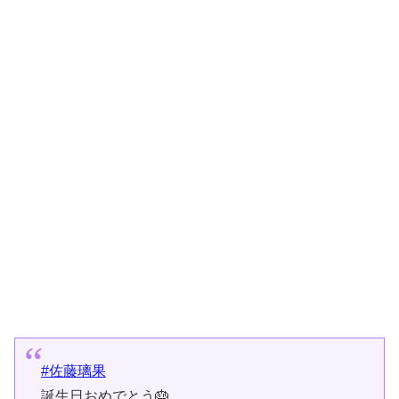
#佐藤璃果
誕生日おめでとう🎂