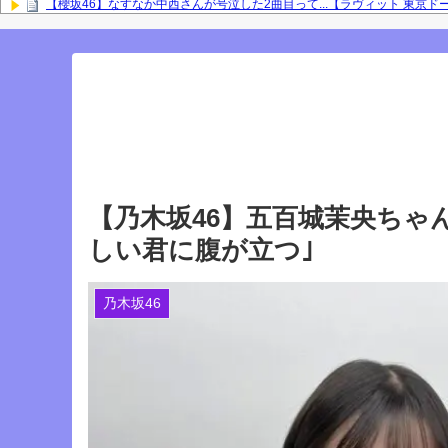
【櫻坂46】なすなか中西さんが号泣した2曲目って...【ラヴィット 東京ド
岡本姫奈ブログ更新！ 順番に池田瑛紗との2ショット×２、菅原咲月、中
との2ショット！【乃木坂46】
「咲月と楽しくお話しました☺️ 聞いてねー」佐藤璃果ブログ更新！ 菅原
『IDOL RUNWAY COLLECTION』に出演した梅が美しい！【梅澤美波】
Powered by livedoor 相互RSS
【乃木坂46】五百城茉央ちゃん
しい君に腹が立つ｣
乃木坂46