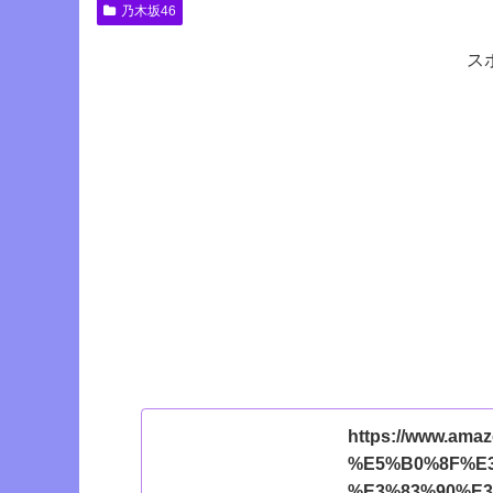
乃木坂46
ス
https://www.ama
%E5%B0%8F%E
%E3%83%90%E