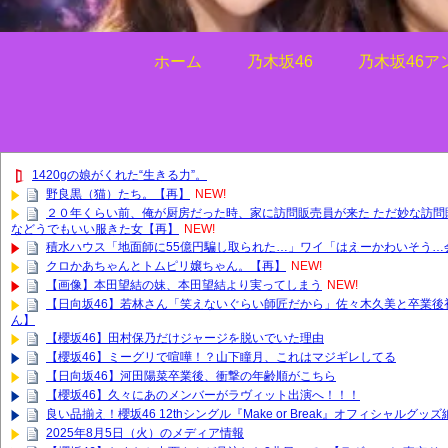
ホーム
乃木坂46
乃木坂46ア
1420gの娘がくれた“生きる力”。
野良黒（猫）たち。【再】
NEW!
２０年くらい前、俺が厨房だった時、家に訪問販売員が来た ただ妙な訪
などうでもいい服きた女【再】
NEW!
積水ハウス「地面師に55億円騙し取られた…」ワイ「はえーかわいそう…
クロかあちゃんとトムピリ嬢ちゃん。【再】
NEW!
【画像】本田望結の妹、本田望結より実ってしまう
NEW!
【日向坂46】若林さん「笑えないぐらい師匠だから」佐々木久美と卒業後
ん】
【櫻坂46】田村保乃だけジャージを脱いでいた理由
【櫻坂46】ミーグリで喧嘩！？山下瞳月、これはマジギレしてる
【日向坂46】河田陽菜卒業後、衝撃の年齢順がこちら
【櫻坂46】久々にあのメンバーがラヴィット出演へ！！！
良い品揃え！櫻坂46 12thシングル『Make or Break』オフィシャルグ
2025年8月5日（火）のメディア情報