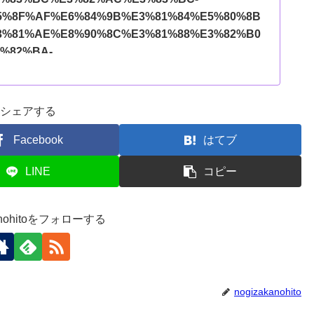
5%8F%AF%E6%84%9B%E3%81%84%E5%80%8B
3%81%AE%E8%90%8C%E3%81%88%E3%82%B0
%82%BA-
3%83%AC%E3%82%BC%E3%83%B3%E3%83%88
%82%8A%E7%89%A9-
3%83%8B%E3%83%A1%E3%82%B0%E3%83%83
シェアする
B0D41G2VND?pd_rd_w=Am19u&content-
33fed1-b7f0-4a9a-85e6-
Facebook
はてブ
amzn1.symc.409c7fce-cbd2-4cf4-a6cb-
LINE
コピー
_rd_p=7133fed1-b7f0-4a9a-85e6-
pf_rd_r=F0GVFPC8KNW5GC63AECC&pd_rd_wg=
68e3f89-479f-4247-a2a5-
kanohitoをフォローする
d_rd_i=B0D41G2VND&th=1&linkCode=ll1&tag=16
bfbcef3e087da6e4789da2255dc&language=ja_JP&
nogizakanohito