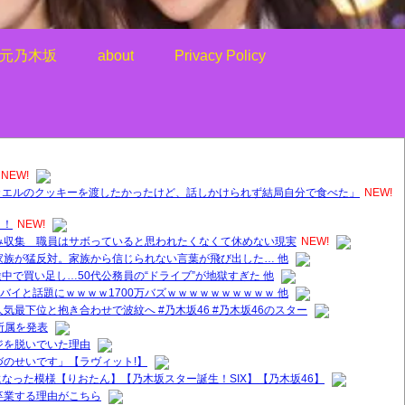
元乃木坂
about
Privacy Policy
NEW!
カエルのクッキーを渡したかったけど、話しかけられず結局自分で食べた」
NEW!
！！
NEW!
み収集 職員はサボっていると思われたくなくて休めない現実
NEW!
家族が猛反対。家族から信じられない言葉が飛び出した… 他
中で買い足し…50代公務員の“ドライブ”が地獄すぎた 他
ヤバイと話題にｗｗｗｗ1700万バズｗｗｗｗｗｗｗｗｗｗ 他
気最下位と抱き合わせで波紋へ #乃木坂46 #乃木坂46のスター
所属を発表
ジを脱いでいた理由
づのせいです」【ラヴィット!】
なった模様【りおたん】【乃木坂スター誕生！SIX】【乃木坂46】
卒業する理由がこちら