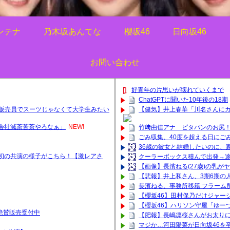
ンテナ
乃木坂あんてな
櫻坂46
日向坂46
お問い合わせ
好青年の片思いが壊れていくまで
ChatGPTに聞いた10年後の18期
問販売員でスーツじゃなくて大学生みたい
【健気】井上春華「川名さんに
会社滅茶苦茶やろなぁ」
NEW!
竹﨑由佳アナ ピタパンのお尻
ごみ収集、40度を超える日にご
36歳の彼女と結婚したいのに、
初の共演の様子がこちら！【激レアさ
クーラーボックス積んで出発→途
【画像】長濱ねる(27歳)の乳が
【悲報】井上和さん、3期6期の人
長濱ねる、事務所移籍 フラーム
【櫻坂46】田村保乃だけジャー
【櫻坂46】ハリソン守屋「ゆー
ッズ絶賛販売受付中
【肥報】長嶋凛桜さんがお太りに
マジか…河田陽菜が日向坂46を