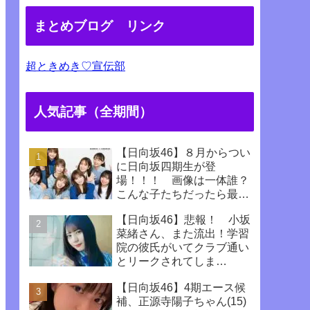
まとめブログ リンク
超ときめき♡宣伝部
人気記事（全期間）
【日向坂46】８月からつい
に日向坂四期生が登
場！！！ 画像は一体誰？
こんな子たちだったら最高
じゃない！！！！
【日向坂46】悲報！ 小坂
菜緒さん、また流出！学習
院の彼氏がいてクラブ通い
とリークされてしま
う！！！！！！
【日向坂46】4期エース候
補、正源寺陽子ちゃん(15)