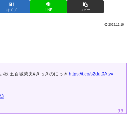
はてブ
LINE
コピー
2023.11.19
い欲 五百城茉央#きっきのにっき
https://t.co/s2dut0Atvv
23