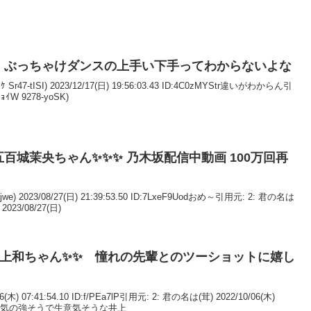
】ぶっちゃけダンスの上手い下手ってわからないよな
ﾟｹ Sr47-tISI) 2023/12/17(日) 19:56:03.43 ID:4C0zMYStr違いがわからん引
ｲW 9278-yoSK)
五百城茉央ちゃん✨✨✨ 乃木坂配信中動画 100万回再
2jwe) 2023/08/27(日) 21:39:53.50 ID:7LxeF9Uodおめ～引用元: 2: 君の名は
2023/08/27(日)
木) 07:41:54.10 ID:f/PEa7lP引用元: 2: 君の名は(茸) 2022/10/06(木)
A6fY0あの気の強そうで生意気そうな井上