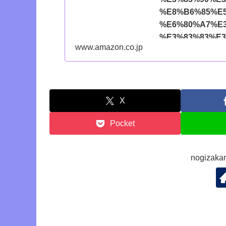
%E8%B6%85%E
%E6%80%A7%E
%E3%83%83%E3
www.amazon.co.jp
%E3%83%97%E
%E8%B4%88%E3
%E3%82%A2%E
%E3%82%BA/dp/
id=amzn1.sym.71
X
ec0056dbe781%3A
Pocket
824c258c8778&pf
ec0056dbe781&
CP725&pd_rd_r=6
nogiza
fc36bda4dc25&p
wpnaruhodo-
22&linkId=409a0
ref_=as_li_ss_tl