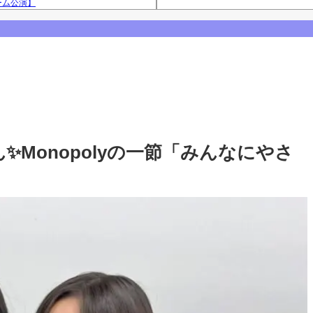
ーム公演】
Powered by livedoor 相互RS
西アルノとの3ショット、最後は菅原咲月
咲月との2ショットを公開！【乃木坂46】
【乃木坂46】
✨Monopolyの一節「みんなにやさ