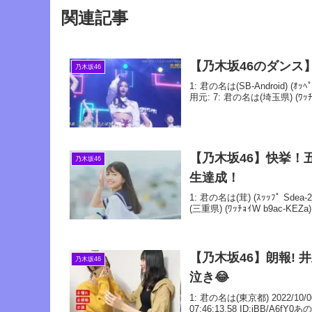
関連記事
【乃木坂46のダンス
乃木坂46
1: 君の名は(SB-Android) (ｵｯﾍ
用元: 7: 君の名は(埼玉県) (ﾜｯﾁｮ
【乃木坂46】快挙！
乃木坂46
生達成！
1: 君の名は(茸) (ｽｯｯﾌﾟ Sdea-
(三重県) (ﾜｯﾁｮｲW b9ac-KEZa) 
【乃木坂46】朗報! 井上和ちゃん✨✨ 憧れの先輩とのツーショットに嬉し
乃木坂46
泣き😂
1: 君の名は(東京都) 2022/10/06(
07:46:13.58 ID:jBB/