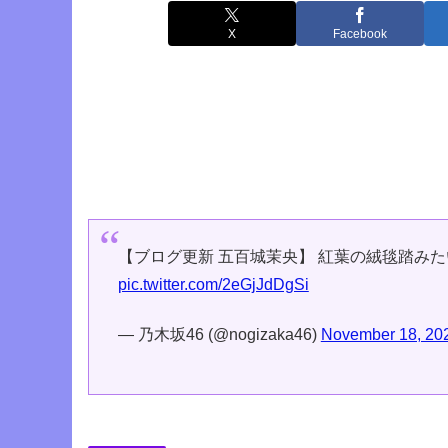
X
Facebook
【ブログ更新 五百城茉央】 紅葉の絨毯踏みた
pic.twitter.com/2eGjJdDgSi
— 乃木坂46 (@nogizaka46)
November 18, 20