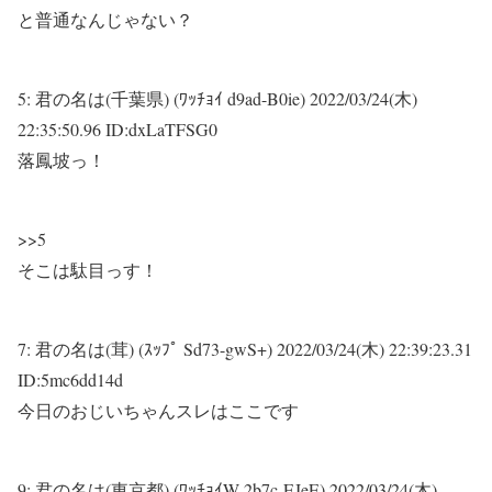
と普通なんじゃない？
5:
君の名は(千葉県) (ﾜｯﾁｮｲ d9ad-B0ie)
2022/03/24(木)
22:35:50.96 ID:dxLaTFSG0
落鳳坡っ！
>>5
そこは駄目っす！
7:
君の名は(茸) (ｽｯﾌﾟ Sd73-gwS+)
2022/03/24(木) 22:39:23.31
ID:5mc6dd14d
今日のおじいちゃんスレはここです
9:
君の名は(東京都) (ﾜｯﾁｮｲW 2b7c-EJeE)
2022/03/24(木)