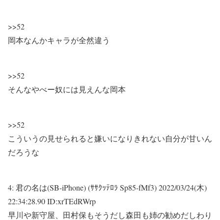
>>52
岡本なんかキャラが全然違う
>>52
そんなやべー奴には見えんな岡本
>>52
こういうの見せられると嫌いになりきれない自分が甘いん
だろうな
4:
君の名は(SB-iPhone) (ｻｻｸｯﾃﾛﾗ Sp85-fMf3)
2022/03/24(木)
22:34:28.90 ID:xrTEdRWrp
早川や新守屋、田村保もそうだし森田も姉の勧めだしわり