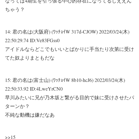
なっては4期生を引っ張る中心的存在になってるしええん
ちゃう？
14:
君の名は(大阪府) (ﾜｯﾁｮｲW 317d-CJOW)
2022/03/24(木)
22:50:29.74 ID:Ve83FGss0
アイドルならどこでもいいとばかりに手当たり次第に受け
てた奴よりまともだな
15:
君の名は(富士山) (ﾜｯﾁｮｲW 8b10-hcJ6)
2022/03/24(木)
22:50:33.92 ID:4LweYrCN0
早川みたいに兄が乃木坂と繋がる目的で妹に受けさせたパ
ターンか？
不純な動機は嫌だなあ
>>15