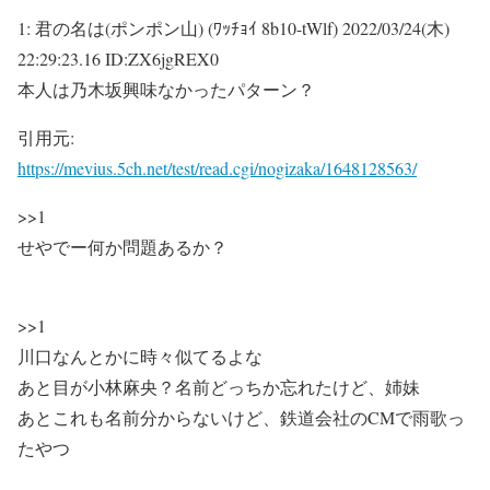
1:
君の名は(ポンポン山) (ﾜｯﾁｮｲ 8b10-tWlf)
2022/03/24(木)
22:29:23.16 ID:ZX6jgREX0
本人は乃木坂興味なかったパターン？
引用元:
https://mevius.5ch.net/test/read.cgi/nogizaka/1648128563/
>>1
せやでー何か問題あるか？
>>1
川口なんとかに時々似てるよな
あと目が小林麻央？名前どっちか忘れたけど、姉妹
あとこれも名前分からないけど、鉄道会社のCMで雨歌っ
たやつ