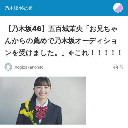
乃木坂46の道
【乃木坂46】五百城茉央「お兄ちゃ
んからの薦めで乃木坂オーディショ
ンを受けました。」←これ！！！！！
nogizakanohito
4年前