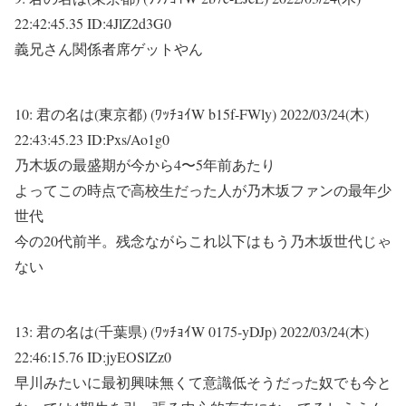
22:42:45.35 ID:4JlZ2d3G0
義兄さん関係者席ゲットやん
10:
君の名は(東京都) (ﾜｯﾁｮｲW b15f-FWly)
2022/03/24(木)
22:43:45.23 ID:Pxs/Ao1g0
乃木坂の最盛期が今から4〜5年前あたり
よってこの時点で高校生だった人が乃木坂ファンの最年少
世代
今の20代前半。残念ながらこれ以下はもう乃木坂世代じゃ
ない
13:
君の名は(千葉県) (ﾜｯﾁｮｲW 0175-yDJp)
2022/03/24(木)
22:46:15.76 ID:jyEOSlZz0
早川みたいに最初興味無くて意識低そうだった奴でも今と