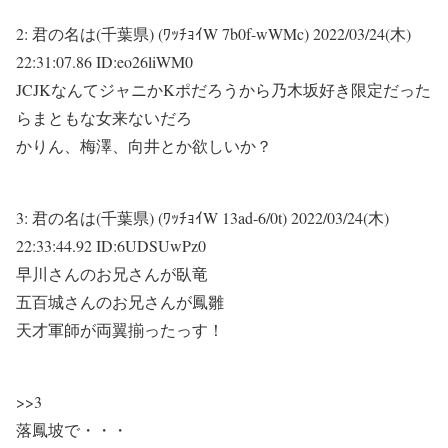
2:
君の名は(千葉県) (ﾜｯﾁｮｲW 7b0f-wWMc)
2022/03/24(木)
22:31:07.86 ID:eo26liWM0
JCJKなんてジャニかKポだろうから乃木坂好き限定だった
らまともな女来ないだろ
かりん、梅澤、向井とか欲しいか？
3:
君の名は(千葉県) (ﾜｯﾁｮｲW 13ad-6/0t)
2022/03/24(木)
22:33:44.92 ID:6UDSUwPz0
早川さんのお兄さんが臥竜
五百城さんのお兄さんが鳳雛
天才軍師が両翼揃ったっす！
>>3
落鳳坡で・・・