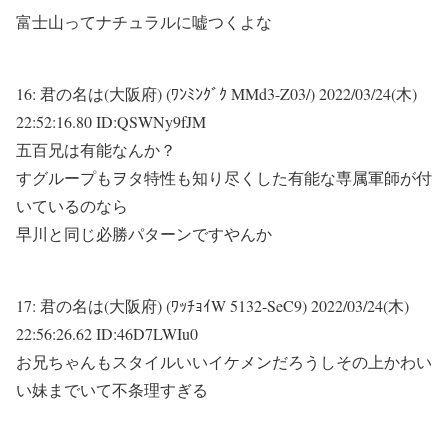
富士山ってナチュラルに嘘つくよな
16:
君の名は(大阪府) (ﾜﾝﾐﾝｸﾞｸ MMd3-Z03/)
2022/03/24(木)
22:52:16.80 ID:QSWNy9fJM
五百兄は有能なんか？
すグループもヲタ特性も知り尽くした有能な専属軍師が付
いているのなら
早川と同じ必勝パターンですやんか
17:
君の名は(大阪府) (ﾜｯﾁｮｲW 5132-SeC9)
2022/03/24(木)
22:56:26.62 ID:46D7LWIu0
お兄ちゃんもスタイルいいイケメンだろうしその上かわい
い妹までいて不条理すぎる