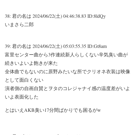
38:
君の名は
2024/06/22(土) 04:46:38.83 ID:8ldQy
いまさら二郎
39:
君の名は
2024/06/22(土) 05:03:55.35 ID:Gt8am
富里センター曲から3作連続新人らしくない辛気臭い曲が
続きいよいよ飽きが来た
全体曲でもないのに原野みたいな所でクリオネ衣装は映像
として面白くない
演者側の自画自賛とヲタのコレジャナイ感の温度差がいよ
いよ表面化した
とはいえAKB臭い17分間ばかりでも困るがw