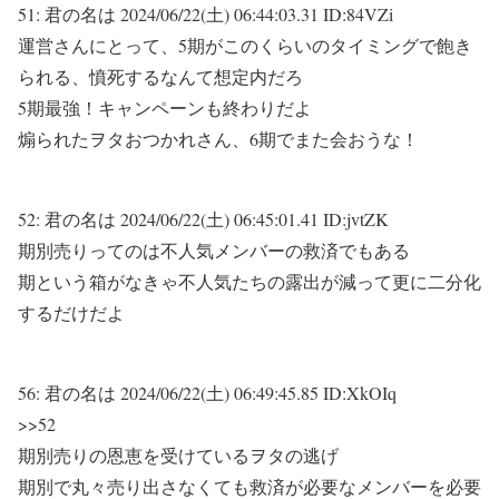
51:
君の名は
2024/06/22(土) 06:44:03.31 ID:84VZi
運営さんにとって、5期がこのくらいのタイミングで飽き
られる、憤死するなんて想定内だろ
5期最強！キャンペーンも終わりだよ
煽られたヲタおつかれさん、6期でまた会おうな！
52:
君の名は
2024/06/22(土) 06:45:01.41 ID:jvtZK
期別売りってのは不人気メンバーの救済でもある
期という箱がなきゃ不人気たちの露出が減って更に二分化
するだけだよ
56:
君の名は
2024/06/22(土) 06:49:45.85 ID:XkOIq
>>52
期別売りの恩恵を受けているヲタの逃げ
期別で丸々売り出さなくても救済が必要なメンバーを必要