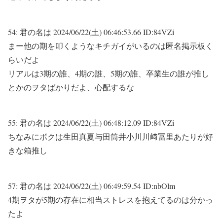
54:
君の名は
2024/06/22(土) 06:46:53.66 ID:84VZi
まー他の期を叩くようなキチガイがいるのは匿名掲示板く
らいだよ
リアルは3期の誰、4期の誰、5期の誰、卒業生の誰が推し
とかのヲタばかりだよ、心配するな
55:
君の名は
2024/06/22(土) 06:48:12.09 ID:84VZi
ちなみにボクは生田真夏与田筒井小川川﨑冨里あたりが好
きな箱推し
57:
君の名は
2024/06/22(土) 06:49:59.54 ID:nbOlm
4期ヲタが5期の存在に相当ストレスを抱えてるのは分かっ
たよ