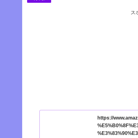
ス
https://www.ama
%E5%B0%8F%E
%E3%83%90%E