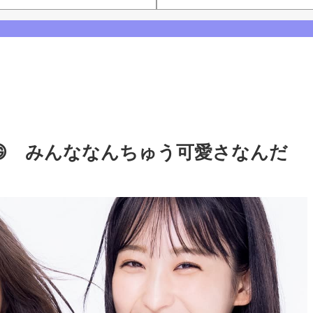
ーム公演】
Powered by livedoor 相互RS
西アルノとの3ショット、最後は菅原咲月
咲月との2ショットを公開！【乃木坂46】
【乃木坂46】
😄 みんななんちゅう可愛さなんだ