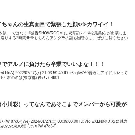
イちゃんの生真面目で緊張した顔✨✨カワイイ！
#乃木談 …ではなく #猫舌SHOWROOM に #清宮レイ #松尾美佑 が出演しま
お送りする2時間🧡🩵もちろんアンダラの話も🙌皆さま、ぜひご覧ください
リでアルノに負けたら卒業でいいよな！！！
4-bldA) 2022/07/27(水) 21:03:59.40 ID:+6ngIw7A0普通にアイドルやって
君の名は(東京都) (ﾜｯﾁｮｲ 4901-
（小川彩）ってなんであそこまでメンバーから可愛が
 87c8-fjWe) 2024/01/27(土) 00:39:08.00 ID:VIoIwXLN0そんなに魅力
かか:東京都) (ﾜｯﾁｮｲW e7d3-F