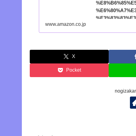
%E8%B6%85%E
%E6%80%A7%E
%E3%83%83%E3
www.amazon.co.jp
%E3%83%97%E
%E8%B4%88%E3
%E3%82%A2%E
%E3%82%BA/dp/
id=amzn1.sym.71
X
ec0056dbe781%3A
Pocket
824c258c8778&pf
ec0056dbe781&
CP725&pd_rd_r=6
nogiza
fc36bda4dc25&p
wpnaruhodo-
22&linkId=409a0
ref_=as_li_ss_tl