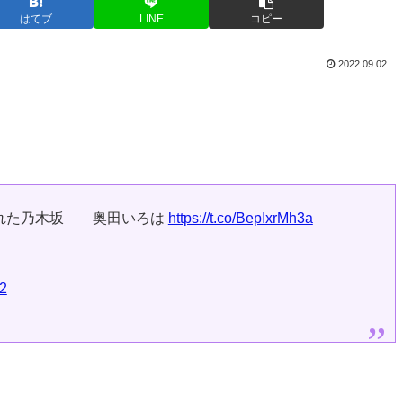
はてブ
LINE
コピー
2022.09.02
溢れた乃木坂 奥田いろは
https://t.co/BepIxrMh3a
2