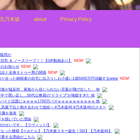
元乃木坂
about
Privacy Policy
疑惑か
乳 ＆ ノースリーブ！！【GIF動画あり】
NEW!
せのお知らせ
NEW!
流出と全身タトゥー男の関係
NEW!
り合った納税者の自宅に出入りしお小遣い1億5000万円頂戴するwww
NEW!
家族が猛反対。家族から信じられない言葉が飛び出した… 他
中で買い足し…50代公務員の“ドライブ”が地獄すぎた 他
ヤバイと話題にｗｗｗｗ1700万バズｗｗｗｗｗｗｗｗｗｗ 他
気最下位と抱き合わせで波紋へ #乃木坂46 #乃木坂46のスター
所属を発表
ジを脱いでいた理由
づのせいです」【ラヴィット!】
なった模様【りおたん】【乃木坂スター誕生！SIX】【乃木坂46】
卒業する理由がこちら