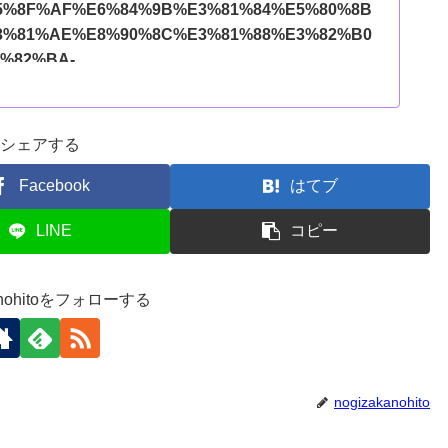
5%8F%AF%E6%84%9B%E3%81%84%E5%80%8B
3%81%AE%E8%90%8C%E3%81%88%E3%82%B0
%82%BA-
3%83%AC%E3%82%BC%E3%83%B3%E3%83%88
%82%8A%E7%89%A9-
3%83%8B%E3%83%A1%E3%82%B0%E3%83%83
シェアする
B0D41G2VND?pd_rd_w=Am19u&content-
33fed1-b7f0-4a9a-85e6-
Facebook
はてブ
amzn1.symc.409c7fce-cbd2-4cf4-a6cb-
LINE
コピー
_rd_p=7133fed1-b7f0-4a9a-85e6-
pf_rd_r=F0GVFPC8KNW5GC63AECC&pd_rd_wg=
68e3f89-479f-4247-a2a5-
kanohitoをフォローする
d_rd_i=B0D41G2VND&th=1&linkCode=ll1&tag=16
bfbcef3e087da6e4789da2255dc&language=ja_JP&
nogizakanohito