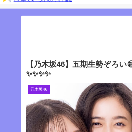
2025年8月5日（火）のメディア情報
【櫻坂46】なすなか中西さんが号泣した2曲目って...【ラヴィット 東京ド
岡本姫奈ブログ更新！ 順番に池田瑛紗との2ショット×２、菅原咲月、中
との2ショット！【乃木坂46】
「咲月と楽しくお話しました☺️ 聞いてねー」佐藤璃果ブログ更新！ 菅原
『IDOL RUNWAY COLLECTION』に出演した梅が美しい！【梅澤美波】
Powered by livedoor 相互RSS
【乃木坂46】五期生勢ぞろい
✨✨✨✨
乃木坂46