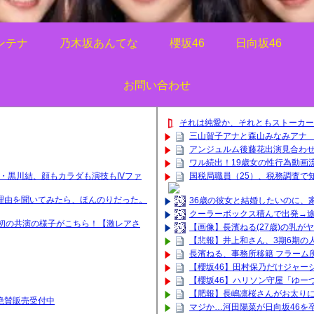
ンテナ
乃木坂あんてな
櫻坂46
日向坂46
お問い合わせ
それは純愛か、それともストーカー
三山賀子アナと森山みなみアナ 巨
アンジュルム後藤花出演見合わ
ワル続出！19歳女の性行為動画
・黒川結、顔もカラダも演技もIVファ
国税局職員（25）、税務調査で知
理由を聞いてみたら、ほんのりだった。
36歳の彼女と結婚したいのに、
クーラーボックス積んで出発→途
初の共演の様子がこちら！【激レアさ
【画像】長濱ねる(27歳)の乳が
【悲報】井上和さん、3期6期の人
長濱ねる、事務所移籍 フラーム
【櫻坂46】田村保乃だけジャー
【櫻坂46】ハリソン守屋「ゆー
【肥報】長嶋凛桜さんがお太りに
ッズ絶賛販売受付中
マジか…河田陽菜が日向坂46を