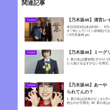
関連記事
【乃木坂46】清宮レ
乃木坂46
本日10月4日(水)19:00～、
す♡#ピュアパイン(#清松)で
✨#乃木坂46 pic.
【乃木坂46】ミーグ
乃木坂46
1: 君の名は(愛知県) (ﾜｯﾁｮｲ 13e
たら負けるはずがない引用元: 10: 
【乃木坂46】あーや
乃木坂46
られてんの？
1: 君の名は(日本のどこか) (ﾜｯﾁｮｲW
的なのか引用元: 44: 君の名は(み