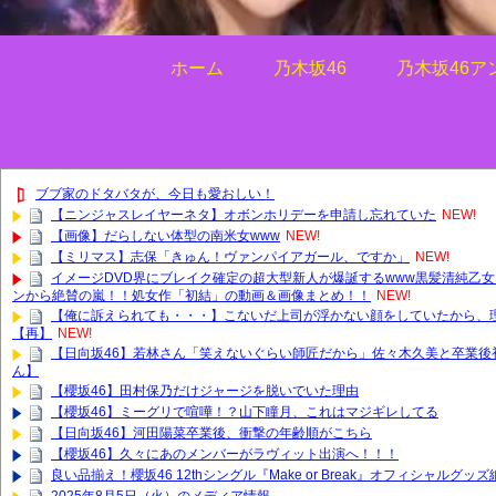
ホーム
乃木坂46
乃木坂46ア
ブブ家のドタバタが、今日も愛おしい！
【ニンジャスレイヤーネタ】オボンホリデーを申請し忘れていた
NEW!
【画像】だらしない体型の南米女www
NEW!
【ミリマス】志保「きゅん！ヴァンパイアガール、ですか」
NEW!
イメージDVD界にブレイク確定の超大型新人が爆誕するwww黒髪清純乙女
ンから絶賛の嵐！！処女作「初結」の動画＆画像まとめ！！
NEW!
【俺に訴えられても・・・】こないだ上司が浮かない顔をしていたから、
【再】
NEW!
【日向坂46】若林さん「笑えないぐらい師匠だから」佐々木久美と卒業後
ん】
【櫻坂46】田村保乃だけジャージを脱いでいた理由
【櫻坂46】ミーグリで喧嘩！？山下瞳月、これはマジギレしてる
【日向坂46】河田陽菜卒業後、衝撃の年齢順がこちら
【櫻坂46】久々にあのメンバーがラヴィット出演へ！！！
良い品揃え！櫻坂46 12thシングル『Make or Break』オフィシャルグ