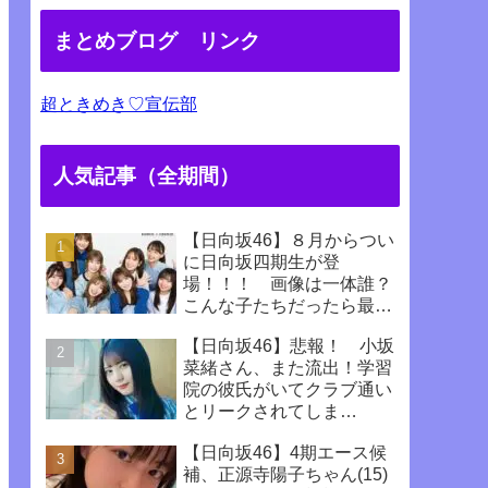
まとめブログ リンク
超ときめき♡宣伝部
人気記事（全期間）
【日向坂46】８月からつい
に日向坂四期生が登
場！！！ 画像は一体誰？
こんな子たちだったら最高
じゃない！！！！
【日向坂46】悲報！ 小坂
菜緒さん、また流出！学習
院の彼氏がいてクラブ通い
とリークされてしま
う！！！！！！
【日向坂46】4期エース候
補、正源寺陽子ちゃん(15)