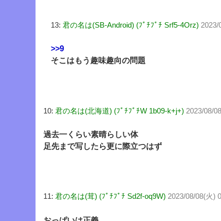
13:
君の名は(SB-Android) (ﾌﾟﾁﾌﾟﾁ Srf5-4Orz)
2023/
>>9
そこはもう趣味趣向の問題
10:
君の名は(北海道) (ﾌﾟﾁﾌﾟﾁW 1b09-k+j+)
2023/08/0
過去一くらい素晴らしい体
足先まで写したら更に際立つはず
11:
君の名は(茸) (ﾌﾟﾁﾌﾟﾁ Sd2f-oq9W)
2023/08/08(火) 
おっぱいは正義