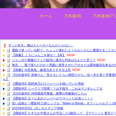
ホーム
乃木坂46
乃木坂46ア
ずっと好き。俺はストーカーなんかじゃない。
通勤で使っている駅で、ちょっと壊れたようなおじさんに遭遇することが
【画像】 くろにゃんこを探せ！【再】
NEW!
ジャンポケ齋藤のフェラ疑惑に適当な判決はなんだと思う？
NEW!
無念…。風で落ちたのか？悪戯に発芽させたアボカドは露地栽培出来るのかチ
【画像】今田美桜、破壊力ありすぎる上乳
NEW!
【日向坂46】若林さん「笑えないぐらい師匠だから」佐々木久美と卒業後
ん】
【櫻坂46】田村保乃だけジャージを脱いでいた理由
【櫻坂46】ミーグリで喧嘩！？山下瞳月、これはマジギレしてる
【日向坂46】河田陽菜卒業後、衝撃の年齢順がこちら
【櫻坂46】久々にあのメンバーがラヴィット出演へ！！！
良い品揃え！櫻坂46 12thシングル『Make or Break』オフィシャルグ
2025年8月5日（火）のメディア情報
【櫻坂46】なすなか中西さんが号泣した2曲目って...【ラヴィット 東京ド