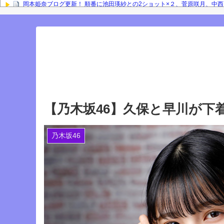
岡本姫奈ブログ更新！ 順番に池田瑛紗との2ショット×２、菅原咲月、中
との2ショット！【乃木坂46】
「咲月と楽しくお話しました☺️ 聞いてねー」佐藤璃果ブログ更新！ 菅原
『IDOL RUNWAY COLLECTION』に出演した梅が美しい！【梅澤美波】
Powered by livedoor 相互RSS
【乃木坂46】久保と早川が下
乃木坂46