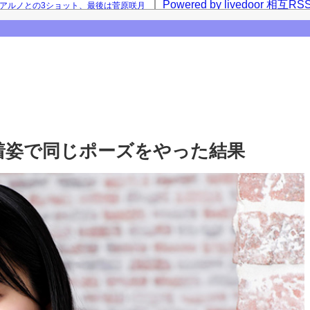
Powered by livedoor 相互RS
西アルノとの3ショット、最後は菅原咲月
咲月との2ショットを公開！【乃木坂46】
【乃木坂46】
着姿で同じポーズをやった結果