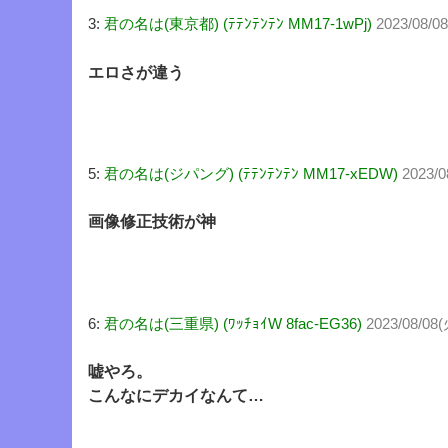
3:
君の名は(東京都) (ﾃﾃﾝﾃﾝﾃﾝ MM17-1wPj)
2023/08/08
エロさが違う
5:
君の名は(ジパング) (ﾃﾃﾝﾃﾝﾃﾝ MM17-xEDW)
2023/0
画像修正技術が神
6:
君の名は(三重県) (ﾜｯﾁｮｲW 8fac-EG36)
2023/08/08
嘘やろ。
こんなにデカイなんて…