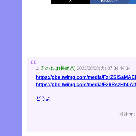
X
Facebook
1:
君の名は(長崎県)
2023/08/08(火) 07:34:44.34
https://pbs.twimg.com/media/FzrZSiSaMAED
https://pbs.twimg.com/media/F29RszHb0AIf
どうよ
引用元