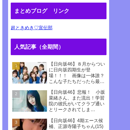
まとめブログ リンク
超ときめき♡宣伝部
人気記事（全期間）
【日向坂46】８月からつい
に日向坂四期生が登
場！！！ 画像は一体誰？
こんな子たちだったら最高
じゃない！！！！
【日向坂46】悲報！ 小坂
菜緒さん、また流出！学習
院の彼氏がいてクラブ通い
とリークされてしま
う！！！！！！
【日向坂46】4期エース候
補、正源寺陽子ちゃん(15)