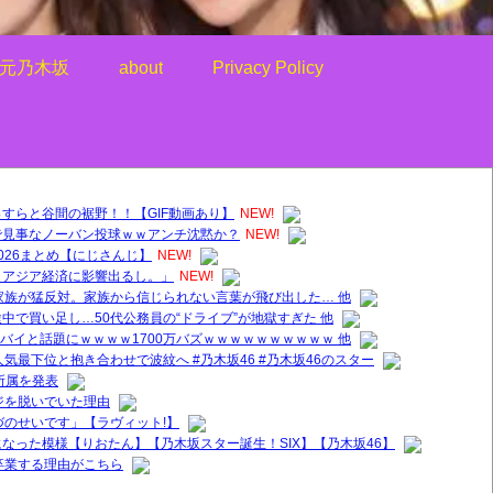
元乃木坂
about
Privacy Policy
すらと谷間の裾野！！【GIF動画あり】
NEW!
で見事なノーバン投球ｗｗアンチ沈黙か？
NEW!
026まとめ【にじさんじ】
NEW!
？アジア経済に影響出るし。」
NEW!
家族が猛反対。家族から信じられない言葉が飛び出した… 他
中で買い足し…50代公務員の“ドライブ”が地獄すぎた 他
ヤバイと話題にｗｗｗｗ1700万バズｗｗｗｗｗｗｗｗｗｗ 他
気最下位と抱き合わせで波紋へ #乃木坂46 #乃木坂46のスター
所属を発表
ジを脱いでいた理由
づのせいです」【ラヴィット!】
なった模様【りおたん】【乃木坂スター誕生！SIX】【乃木坂46】
卒業する理由がこちら