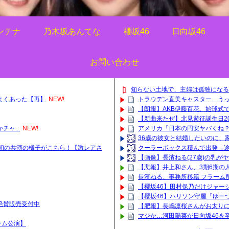
ンテナ
乃木坂あんてな
櫻坂46
日向坂46
お問い合わせ
知らない土地で、主婦は孤独になる
よくあった【再】
NEW!
トラウデン直美キャスター うっ
【朗報】AKB伊藤百花、始球式
【新曲来たぜ】北見遊征誕生日2
ャ...
NEW!
アメリカ「日本の円安ヤバくね
36歳の彼女と結婚したいのに、
初の共演の様子がこちら！【激レアさ
クーラーボックス積んで出発→途
【画像】長濱ねる(27歳)の乳が
【悲報】井上和さん、3期6期の人
長濱ねる、事務所移籍 フラーム
【櫻坂46】田村保乃だけジャー
【櫻坂46】ハリソン守屋「ゆー
ッズ絶賛販売受付中
【肥報】長嶋凛桜さんがお太りに
マジか…河田陽菜が日向坂46を
ーム公演】