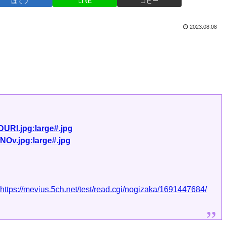
はてブ
LINE
コピー
2023.08.08
URl.jpg:large#.jpg
NOv.jpg:large#.jpg
:
https://mevius.5ch.net/test/read.cgi/nogizaka/1691447684/