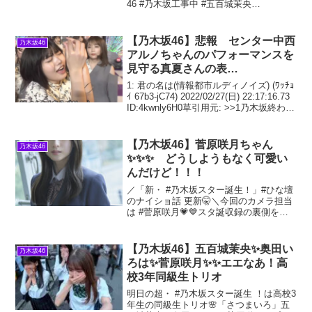
46 #乃木坂工事中 #五百城茉央
pic.twitter.com/AwLxVtGXBk— 五百城茉
央の可愛さを全世界に伝えたい
(@ioki_too_cute)
【乃木坂46】悲報 センター中西
乃木坂46
アルノちゃんのパフォーマンスを
見守る真夏さんの表
情！！！！！！！
1: 君の名は(情報都市ルディノイズ) (ﾜｯﾁｮ
ｲ 67b3-jC74) 2022/02/27(日) 22:17:16.73
ID:4kwnly6H0草引用元: >>1乃木坂終わり
だろ>>1素人がステージ飛び入りしたの
かなってくらいひどい
【乃木坂46】菅原咲月ちゃん
乃木坂46
✨✨✨ どうしようもなく可愛い
んだけど！！！
／「新・ #乃木坂スター誕生！」#ひな壇
のナイショ話 更新🤫＼今回のカメラ担当
は #菅原咲月💗💙スタ誕収録の裏側をお
届け📸#SHOWROOM でも特別映像配信
中🫠💜#乃木坂5期生
@nogizaka46@nogista_ntv pic.tw
【乃木坂46】五百城茉央✨奥田い
乃木坂46
ろは✨菅原咲月✨✨エエなあ！高
校3年同級生トリオ
明日の超・ #乃木坂スター誕生 ！は高校3
年生の同級生トリオ🌸「さつまいろ」五