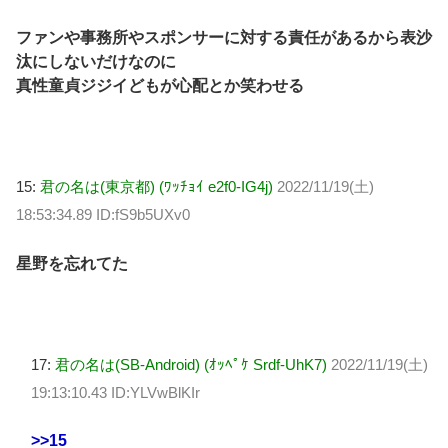
ファンや事務所やスポンサーに対する責任があるから表沙
汰にしないだけなのに
真性童貞ジジイどもが心配とか笑わせる
15:
君の名は(東京都) (ﾜｯﾁｮｲ e2f0-IG4j)
2022/11/19(土)
18:53:34.89 ID:fS9b5UXv0
星野を忘れてた
17:
君の名は(SB-Android) (ｵｯﾍﾟｹ Srdf-UhK7)
2022/11/19(土)
19:13:10.43 ID:YLVwBlKIr
>>15