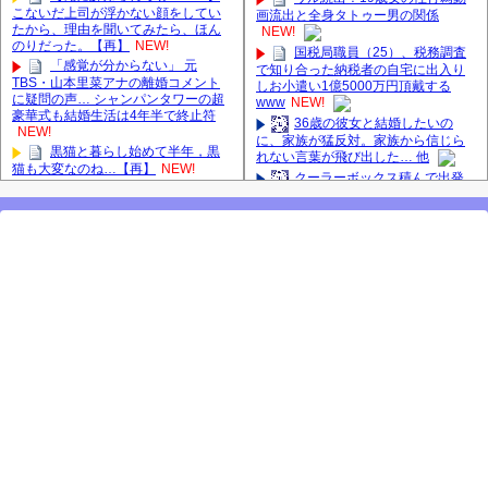
こないだ上司が浮かない顔をしてい
画流出と全身タトゥー男の関係
たから、理由を聞いてみたら、ほん
NEW!
のりだった。【再】
NEW!
国税局職員（25）、税務調査
「感覚が分からない」 元
で知り合った納税者の自宅に出入り
TBS・山本里菜アナの離婚コメント
しお小遣い1億5000万円頂戴する
に疑問の声… シャンパンタワーの超
www
NEW!
豪華式も結婚生活は4年半で終止符
36歳の彼女と結婚したいの
NEW!
に、家族が猛反対。家族から信じら
黒猫と暮らし始めて半年，黒
れない言葉が飛び出した… 他
猫も大変なのね…【再】
NEW!
クーラーボックス積んで出発
【日向坂46】若林さん「笑え
→途中で買い足し…50代公務員の“ド
ないぐらい師匠だから」佐々木久美
ライブ”が地獄すぎた 他
と卒業後初の共演の様子がこちら！
【画像】長濱ねる(27歳)の乳が
【激レアさん】
ヤバイと話題にｗｗｗｗ1700万バズ
【櫻坂46】田村保乃だけジャ
ｗｗｗｗｗｗｗｗｗｗ 他
ージを脱いでいた理由
【悲報】井上和さん、3期6期
【櫻坂46】ミーグリで喧
の人気最下位と抱き合わせで波紋へ #
嘩！？山下瞳月、これはマジギレし
乃木坂46 #乃木坂46のスター
てる
長濱ねる、事務所移籍 フラー
【日向坂46】河田陽菜卒業
ム所属を発表
後、衝撃の年齢順がこちら
【櫻坂46】田村保乃だけジャ
【櫻坂46】久々にあのメンバ
ージを脱いでいた理由
ーがラヴィット出演へ！！！
【櫻坂46】ハリソン守屋「ゆ
良い品揃え！櫻坂46 12thシン
ーづのせいです」【ラヴィット!】
グル『Make or Break』オフィシャル
グッズ絶賛販売受付中
【肥報】長嶋凛桜さんがお太
2025年8月5日（火）のメディ