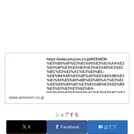
https://www.amazon.co.jp/REENEW-
%E5%B0%8F%E3%81%95%E3%81%AA%E3
%83%8F%E3%83%B3%E3%83%90%E3%83
%BC%E3%82%AC%E3%83%BC-
%E8%B6%85%E5%8F%AF%E6%84%9B%E3
%81%84%E5%80%8B%E6%80%A7%E3%81
%AE%E8%90%8C%E3%81%88%E3%82%B0
%E3%83%83%E3%82%BA-
%E3%83%97%E3%83%AC%E3%82%BC%E3
%83%B3%E3%83%88%E8%B4%88%E3%82
www.amazon.co.jp
%8A%E7%89%A9-
%E3%82%A2%E3%83%8B%E3%83%A1%E3
%82%B0%E3%83%83%E3%82%BA/dp/B0D4
1G2VND?pd_rd_w=Am19u&content-
シェアする
id=amzn1.sym.7133fed1-b7f0-4a9a-85e6-
ec0056dbe781%3Aamzn1.symc.409c7fce-
cbd2-4cf4-a6cb-
X
Facebook
はてブ
824c258c8778&pf_rd_p=7133fed1-b7f0-4a9a-