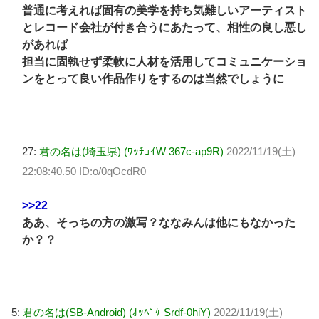
普通に考えれば固有の美学を持ち気難しいアーティスト
とレコード会社が付き合うにあたって、相性の良し悪し
があれば
担当に固執せず柔軟に人材を活用してコミュニケーショ
ンをとって良い作品作りをするのは当然でしょうに
27:
君の名は(埼玉県) (ﾜｯﾁｮｲW 367c-ap9R)
2022/11/19(土)
22:08:40.50 ID:o/0qOcdR0
>>22
ああ、そっちの方の激写？ななみんは他にもなかった
か？？
5:
君の名は(SB-Android) (ｵｯﾍﾟｹ Srdf-0hiY)
2022/11/19(土)