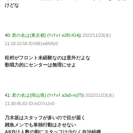
けどな
40:
君の名は(東京都) (ﾜｯﾁｮｲ e2f0-IG4j)
2022/11/23(水)
11:18:10.58 ID:NB1e6N9z0
松村がフロント未経験なのは意外だよな
歌唱力的にセンターは無理にせよ
41:
君の名は(岡山県) (ﾜｯﾁｮｲ a3a5-mjT5)
2022/11/23(水)
11:30:45.63 ID:/sO7ctJs0
乃木坂はスタッフが多いので目が届く
雑魚メンでも単独行動はさせない
AKBは人数の割にスタッフは少なく自治組織