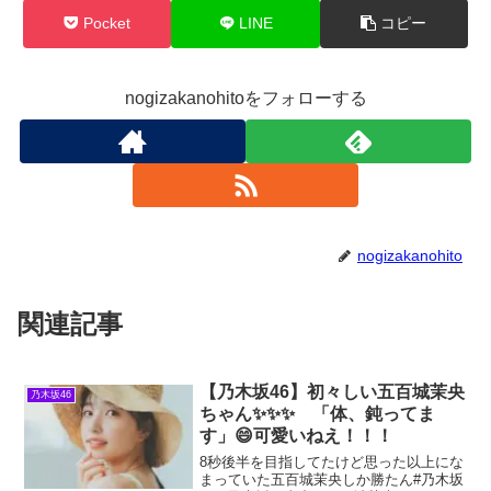
85e6-
ec0056dbe781&pf_rd_r=F0GVFPC8KNW5GC6
Pocket
LINE
コピー
3AECC&pd_rd_wg=CP725&pd_rd_r=668e3f8
9-479f-4247-a2a5-
fc36bda4dc25&pd_rd_i=B0D41G2VND&th=1&
linkCode=ll1&tag=16wpnaruhodo-
22&linkId=409a0bfbcef3e087da6e4789da2255
nogizakanohitoをフォローする
dc&language=ja_JP&ref_=as_li_ss_tl
nogizakanohito
関連記事
【乃木坂46】初々しい五百城茉央
乃木坂46
ちゃん✨✨✨ 「体、鈍ってま
す」😄可愛いねえ！！！
8秒後半を目指してたけど思った以上にな
まっていた五百城茉央しか勝たん#乃木坂