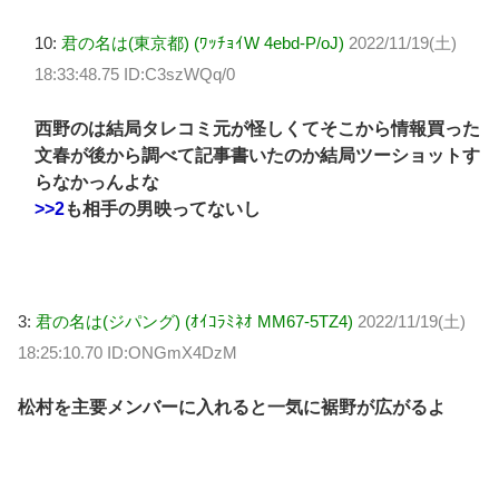
10:
君の名は(東京都) (ﾜｯﾁｮｲW 4ebd-P/oJ)
2022/11/19(土)
18:33:48.75 ID:C3szWQq/0
西野のは結局タレコミ元が怪しくてそこから情報買った
文春が後から調べて記事書いたのか結局ツーショットす
らなかっんよな
>>2
も相手の男映ってないし
3:
君の名は(ジパング) (ｵｲｺﾗﾐﾈｵ MM67-5TZ4)
2022/11/19(土)
18:25:10.70 ID:ONGmX4DzM
松村を主要メンバーに入れると一気に裾野が広がるよ