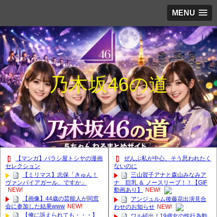
MENU
乃木坂46の道
【マンガ】バラシ屋トシヤの漫画
ぜんぶ私が中心、そう思われたく
セレクション
ないのに
【ミリマス】志保「きゅん！
三山賀子アナと森山みなみア
ヴァンパイアガール、ですか」
ナ 巨乳 ＆ ノースリーブ！！【GIF
NEW!
動画あり】
NEW!
【画像】44歳の芸能人が同窓
アンジュルム後藤花出演見合
会に参加した結果www
NEW!
わせのお知らせ
NEW!
【俺に訴えられても・・・】
ワル続出！19歳女の性行為動