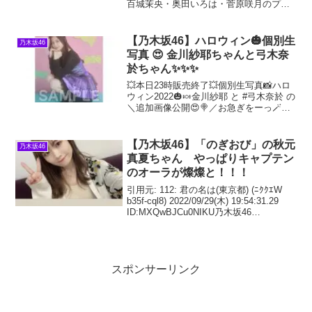
百城茉央・奥田いろは・菅原咲月のプラ
イベートに密着！鎌倉ぶらり旅&ご当地グ
ルメに舌鼓🍠🚲自転車で海岸沿いを疾
走！陶器作り&花火で大ハシャギ🎆スタジ
【乃木坂46】ハロウィン🎃個別生
乃木坂46
オではwacci
写真 😍 金川紗耶ちゃんと弓木奈
於ちゃん✨✨✨
💥本日23時販売終了💥個別生写真📸ハロ
ウィン2022🎃🍬金川紗耶 と #弓木奈於 の
＼追加画像公開😍🍭／お急ぎをーっ🪄🪄#
乃木坂46 pic.twitter.com/Er8FVfZXaA—
乃木坂46オフィシャルグッズ【公式】
(@nogi
【乃木坂46】「のぎおび」の秋元
乃木坂46
真夏ちゃん やっぱりキャプテン
のオーラが燦燦と！！！
引用元: 112: 君の名は(東京都) (ﾆｸｸｴW
b35f-cql8) 2022/09/29(木) 19:54:31.29
ID:MXQwBJCu0NIKU乃木坂46
@nogizaka46このあと20:00頃～、
SHOWROOM「#の
スポンサーリンク