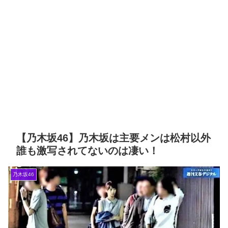
りになった模様【りおたん】【乃木
ア情報
坂スター誕生！SIX】【乃木坂46】
【櫻坂46】なすなか中西さん
が号泣した2曲目って...【ラヴィット
マジか…河田陽菜が日向坂46
東京ドーム公演】
を卒業する理由がこちら
岡本姫奈ブログ更新！ 順番に
池田瑛紗との2ショット×２、菅原咲
Powered by livedoor 相互
月、中西アルノとの3ショット、最後
は菅原咲月との2ショット！【乃木坂
RSS
46】
「咲月と楽しくお話しました
☺️ 聞いてねー」佐藤璃果ブログ更
新！ 菅原咲月との2ショットを公開！
【乃木坂46】
『IDOL RUNWAY
COLLECTION』に出演した梅が美し
い！【梅澤美波】【乃木坂46】
【乃木坂46】乃木坂は主要メンは松村以外
Powered by livedoor 相互
誰も激写されてないのは凄い！
RSS
乃木坂46