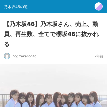
乃木坂46の道
【乃木坂46】乃木坂さん、売上、動
員、再生数、全てで櫻坂46に抜かれ
る
nogizakanohito
2年前