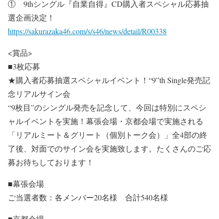
① 9thシングル『自業自得』CD購入者スペシャル応募抽
選企画決定！
https://sakurazaka46.com/s/s46/news/detail/R00338
<賞品>
■3枚応募
★購入者応募抽選スペシャルイベント！“9”th Single発売記
念リアルサイン会
“9枚目”のシングル発売を記念して、今回は特別にスペシ
ャルイベントを実施！幕張会場・京都会場で実施される
「リアルミート＆グリート（個別トーク会）」全4部の終
了後、対面でのサイン会を実施致します。たくさんのご応
募お待ちしております！
■幕張会場
ご当選者数：各メンバー20名様 合計540名様
■京都会場