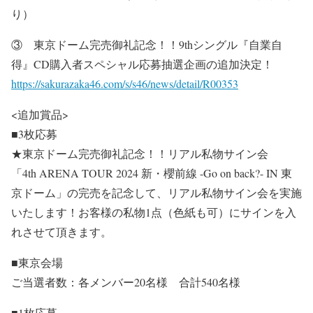
り）
③ 東京ドーム完売御礼記念！！9thシングル『自業自
得』CD購入者スペシャル応募抽選企画の追加決定！
https://sakurazaka46.com/s/s46/news/detail/R00353
<追加賞品>
■3枚応募
★東京ドーム完売御礼記念！！リアル私物サイン会
「4th ARENA TOUR 2024 新・櫻前線 -Go on back?- IN 東
京ドーム」の完売を記念して、リアル私物サイン会を実施
いたします！お客様の私物1点（色紙も可）にサインを入
れさせて頂きます。
■東京会場
ご当選者数：各メンバー20名様 合計540名様
■1枚応募