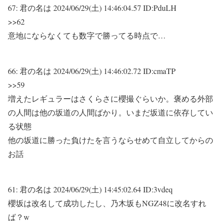
67:
君の名は
2024/06/29(土) 14:46:04.57 ID:PduLH
>>62
意地にならなくても数字で勝ってる時点で…
66:
君の名は
2024/06/29(土) 14:46:02.72 ID:cmaTP
>>59
増えたレギュラーはさくらさに櫻撮ぐらいか。褒める外部
の人間は他の坂道の人間ばかり。いまだ坂道に依存してい
る状態
他の坂道に勝った負けたを言うならせめて自立してからの
お話
61:
君の名は
2024/06/29(土) 14:45:02.64 ID:3vdeq
櫻坂は改名して成功したし、乃木坂もNGZ48に改名すれ
ば？w