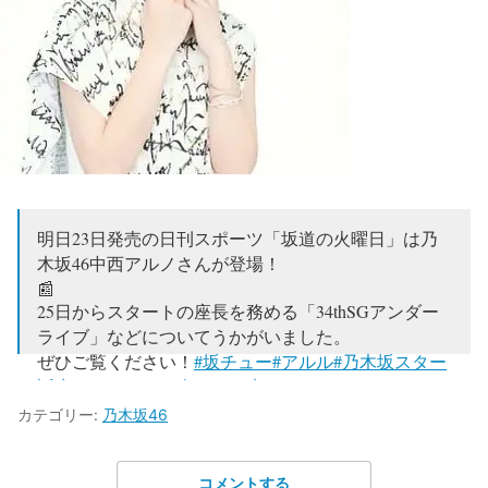
明日23日発売の日刊スポーツ「坂道の火曜日」は乃
木坂46中西アルノさんが登場！
📰
25日からスタートの座長を務める「34thSGアンダー
ライブ」などについてうかがいました。
ぜひご覧ください！
#坂チュー
#アルル
#乃木坂スター
誕生
#34thSGアンダーライブ
⊿バックナンバーは
https://t.co/HYqPTg2QF4
カテゴリー:
乃木坂46
pic.twitter.com/BcDwyDBtKW
— 坂道の火曜日【公式】 (@sakamichinikkan)
January
コメントする