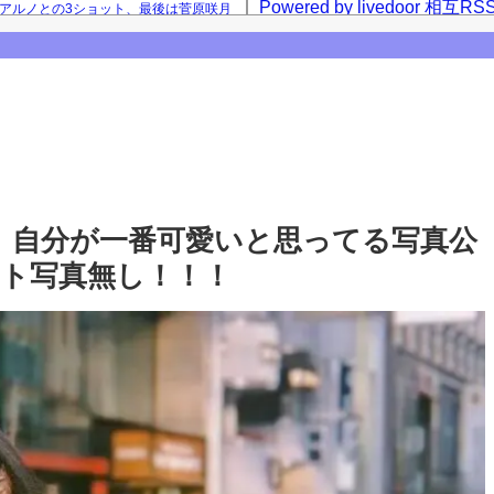
Powered by livedoor 相互RS
西アルノとの3ショット、最後は菅原咲月
咲月との2ショットを公開！【乃木坂46】
【乃木坂46】
、自分が一番可愛いと思ってる写真公
ット写真無し！！！