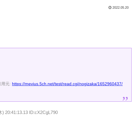
2022.05.20
引用元:
https://mevius.5ch.net/test/read.cgi/nogizaka/1652960437/
木) 20:41:13.13 ID:cX2CgL790