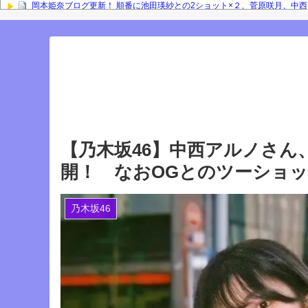
岡本姫奈ブログ更新！ 順番に池田瑛紗との2ショット×２、菅原咲月、中
との2ショット！【乃木坂46】
「咲月と楽しくお話しました☺️ 聞いてねー」佐藤璃果ブログ更新！ 菅原
『IDOL RUNWAY COLLECTION』に出演した梅が美しい！【梅澤美波】
Powered by livedoor 相互RSS
【乃木坂46】中西アルノさん
開！ なおOGとのツーショ
乃木坂46