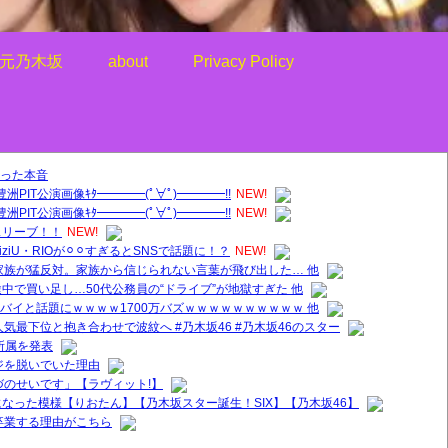
元乃木坂
about
Privacy Policy
った本音
豊洲PIT公演画像ｷﾀ━━━━(ﾟ∀ﾟ)━━━━!!
NEW!
豊洲PIT公演画像ｷﾀ━━━━(ﾟ∀ﾟ)━━━━!!
NEW!
スリーブ！！
NEW!
iU・RIOが⚪︎⚪︎すぎるとSNSで話題に！？
NEW!
家族が猛反対。家族から信じられない言葉が飛び出した… 他
中で買い足し…50代公務員の“ドライブ”が地獄すぎた 他
ヤバイと話題にｗｗｗｗ1700万バズｗｗｗｗｗｗｗｗｗｗ 他
気最下位と抱き合わせで波紋へ #乃木坂46 #乃木坂46のスター
所属を発表
ジを脱いでいた理由
づのせいです」【ラヴィット!】
なった模様【りおたん】【乃木坂スター誕生！SIX】【乃木坂46】
卒業する理由がこちら