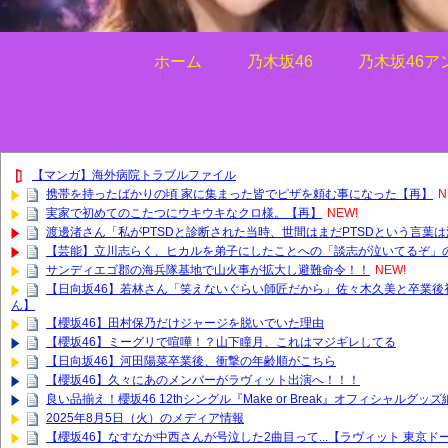
ホーム
乃木坂46
乃木坂46ア
【マンガ】海外病院トラブルファイル
携帯を持ったばかりの頃 家に集まった皆でピザを頼む事になった【再】
N
実家で初めてのこたつにウキウキなクロ様。【再】
NEW!
渡邊渚さん「私がPTSDと診断された当時、世間はまだPTSDという言葉
【芸能】立川志らく、ヒカルを弟子にしたことへの「談志が泣いてるぞ」の
サンディエゴ郡の海兵隊基地で山火事が拡大し避難命令！！
NEW!
【日向坂46】若林さん「笑えないぐらい師匠だから」佐々木久美と卒業後
ん】
【櫻坂46】田村保乃だけジャージを脱いでいた理由
【櫻坂46】ミーグリで喧嘩！？山下瞳月、これはマジギレしてる
【日向坂46】河田陽菜卒業後、衝撃の年齢順がこちら
【櫻坂46】久々にあのメンバーがラヴィット出演へ！！！
良い品揃え！櫻坂46 12thシングル『Make or Break』オフィシャルグ
2025年8月5日（火）のメディア情報
【櫻坂46】なすなか中西さんが号泣した2曲目って...【ラヴィット 東京ド