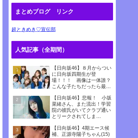
まとめブログ リンク
超ときめき♡宣伝部
人気記事（全期間）
【日向坂46】８月からつい
に日向坂四期生が登
場！！！ 画像は一体誰？
こんな子たちだったら最高
じゃない！！！！
【日向坂46】悲報！ 小坂
菜緒さん、また流出！学習
院の彼氏がいてクラブ通い
とリークされてしま
う！！！！！！
【日向坂46】4期エース候
補、正源寺陽子ちゃん(15)