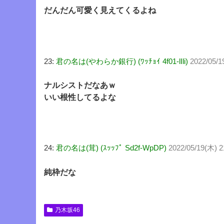
だんだん可愛く見えてくるよね
23:
君の名は(やわらか銀行) (ﾜｯﾁｮｲ 4f01-lIli)
2022/05/
ナルシストだなあｗ
いい根性してるよな
24:
君の名は(茸) (ｽｯｯﾌﾟ Sd2f-WpDP)
2022/05/19(木) 2
純枠だな
乃木坂46