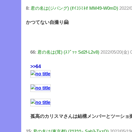
8:
君の名は(ジパング) (ｵｲｺﾗﾐﾈｵ MM49-W0mD)
2022/
かつてない自撮り🤗
66:
君の名は(茸) (ｽﾌﾟｯｯ Sd2f-L2v8)
2022/05/20(金) 
>>64
孤高のカリスマさんは結構メンバーとツーショ
15:
君の名は(東京都) (ｱｳｱｳｳｰ Sab3-TxzQ)
2022/05/19