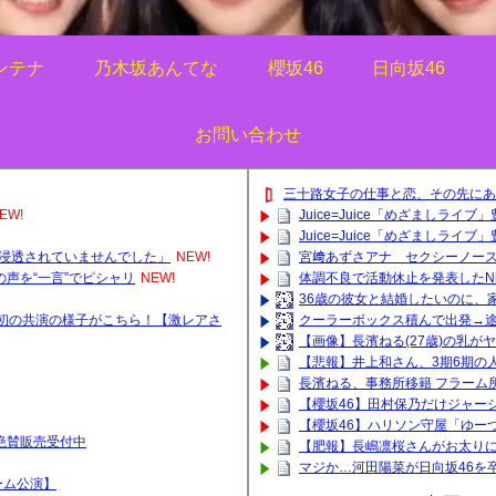
ンテナ
乃木坂あんてな
櫻坂46
日向坂46
お問い合わせ
三十路女子の仕事と恋、その先にあ
EW!
Juice=Juice「めざましライブ」
Juice=Juice「めざましライブ」
は浸透されていませんでした」
NEW!
宮﨑あずさアナ セクシーノー
声を“一言”でピシャリ
NEW!
体調不良で活動休止を発表したNiz
36歳の彼女と結婚したいのに、
初の共演の様子がこちら！【激レアさ
クーラーボックス積んで出発→途
【画像】長濱ねる(27歳)の乳が
【悲報】井上和さん、3期6期の人
長濱ねる、事務所移籍 フラーム
【櫻坂46】田村保乃だけジャー
【櫻坂46】ハリソン守屋「ゆー
ッズ絶賛販売受付中
【肥報】長嶋凛桜さんがお太りに
マジか…河田陽菜が日向坂46を
ーム公演】