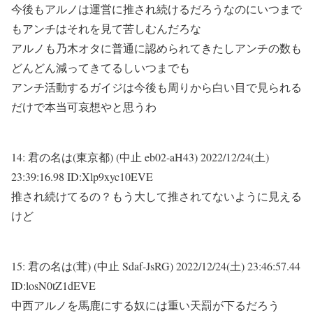
今後もアルノは運営に推され続けるだろうなのにいつまで
もアンチはそれを見て苦しむんだろな
アルノも乃木オタに普通に認められてきたしアンチの数も
どんどん減ってきてるしいつまでも
アンチ活動するガイジは今後も周りから白い目で見られる
だけで本当可哀想やと思うわ
14:
君の名は(東京都) (中止 eb02-aH43)
2022/12/24(土)
23:39:16.98 ID:Xlp9xyc10EVE
推され続けてるの？もう大して推されてないように見える
けど
15:
君の名は(茸) (中止 Sdaf-JsRG)
2022/12/24(土) 23:46:57.44
ID:losN0tZ1dEVE
中西アルノを馬鹿にする奴には重い天罰が下るだろう