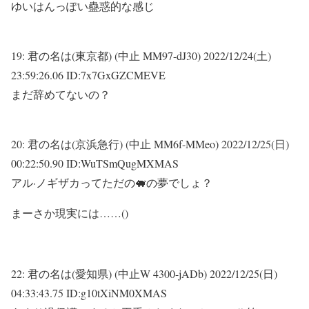
ゆいはんっぽい蠱惑的な感じ
19:
君の名は(東京都) (中止 MM97-dJ30)
2022/12/24(土)
23:59:26.06 ID:7x7GxGZCMEVE
まだ辞めてないの？
20:
君の名は(京浜急行) (中止 MM6f-MMeo)
2022/12/25(日)
00:22:50.90 ID:WuTSmQugMXMAS
アル·ノギザカってただの🐖の夢でしょ？
まーさか現実には……()
22:
君の名は(愛知県) (中止W 4300-jADb)
2022/12/25(日)
04:33:43.75 ID:g10tXiNM0XMAS