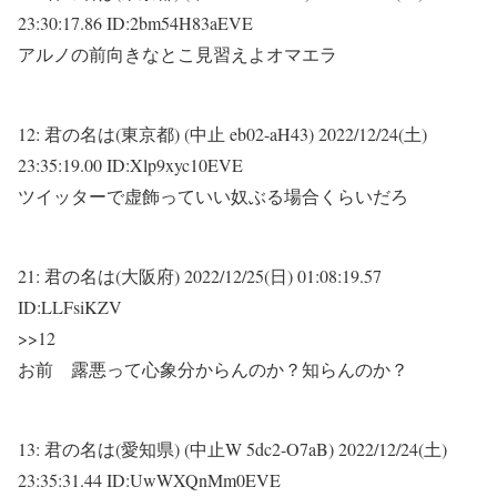
23:30:17.86 ID:2bm54H83aEVE
アルノの前向きなとこ見習えよオマエラ
12:
君の名は(東京都) (中止 eb02-aH43)
2022/12/24(土)
23:35:19.00 ID:Xlp9xyc10EVE
ツイッターで虚飾っていい奴ぶる場合くらいだろ
21:
君の名は(大阪府)
2022/12/25(日) 01:08:19.57
ID:LLFsiKZV
>>12
お前 露悪って心象分からんのか？知らんのか？
13:
君の名は(愛知県) (中止W 5dc2-O7aB)
2022/12/24(土)
23:35:31.44 ID:UwWXQnMm0EVE