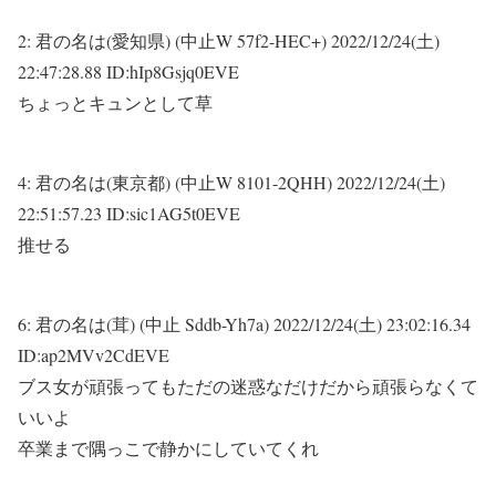
2:
君の名は(愛知県) (中止W 57f2-HEC+)
2022/12/24(土)
22:47:28.88 ID:hIp8Gsjq0EVE
ちょっとキュンとして草
4:
君の名は(東京都) (中止W 8101-2QHH)
2022/12/24(土)
22:51:57.23 ID:sic1AG5t0EVE
推せる
6:
君の名は(茸) (中止 Sddb-Yh7a)
2022/12/24(土) 23:02:16.34
ID:ap2MVv2CdEVE
ブス女が頑張ってもただの迷惑なだけだから頑張らなくて
いいよ
卒業まで隅っこで静かにしていてくれ