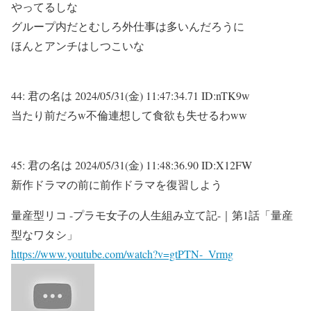
やってるしな
グループ内だとむしろ外仕事は多いんだろうに
ほんとアンチはしつこいな
44:
君の名は
2024/05/31(金) 11:47:34.71 ID:nTK9w
当たり前だろw不倫連想して食欲も失せるわww
45:
君の名は
2024/05/31(金) 11:48:36.90 ID:X12FW
新作ドラマの前に前作ドラマを復習しよう
量産型リコ -プラモ女子の人生組み立て記-｜第1話「量産
型なワタシ」
https://www.youtube.com/watch?v=gtPTN-_Vrmg