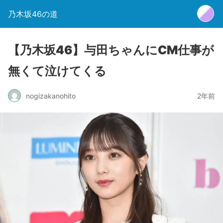
乃木坂46の道
【乃木坂46】与田ちゃんにCM仕事が
無くて泣けてくる
nogizakanohito
2年前