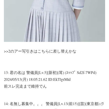
>>2
のアー写引きはこちらに差し替えかな
13:
君の名は 警備員[Lv.5][新初](茸) (ｽｯｯﾌﾟ Sd2f-7WPd)
2024/05/13(月) 18:05:21.62 ID:EkTlgrMid
前スレ完走まで維持でん
14:
名無し募集中。。。 警備員[Lv.13(前15)][苗](東京都) (ﾜ