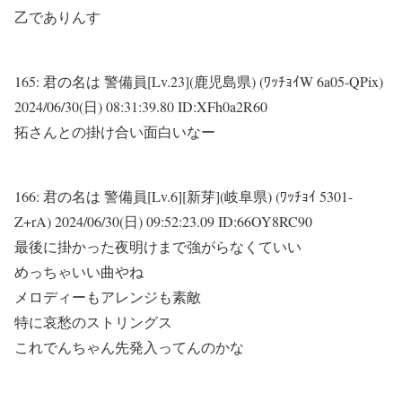
乙でありんす
165:
君の名は 警備員[Lv.23](鹿児島県) (ﾜｯﾁｮｲW 6a05-QPix)
2024/06/30(日) 08:31:39.80 ID:XFh0a2R60
拓さんとの掛け合い面白いなー
166:
君の名は 警備員[Lv.6][新芽](岐阜県) (ﾜｯﾁｮｲ 5301-
Z+rA)
2024/06/30(日) 09:52:23.09 ID:66OY8RC90
最後に掛かった夜明けまで強がらなくていい
めっちゃいい曲やね
メロディーもアレンジも素敵
特に哀愁のストリングス
これでんちゃん先発入ってんのかな