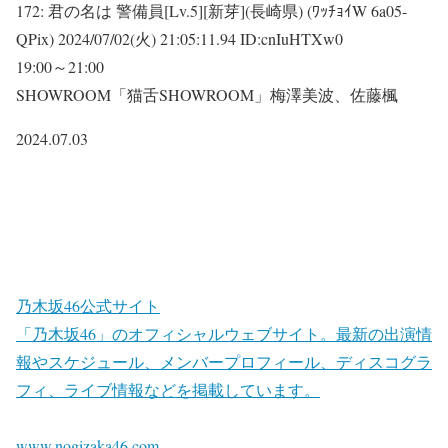
172:
君の名は 警備員[Lv.5][新芽](長崎県) (ﾜｯﾁｮｲW 6a05-
QPix)
2024/07/02(火) 21:05:11.94 ID:cnIuHTXw0
19:00～21:00
SHOWROOM「猫舌SHOWROOM」梅澤美波、佐藤楓
2024.07.03
乃木坂46公式サイト
「乃木坂46」のオフィシャルウェブサイト。最新の出演情
報やスケジュール、メンバープロフィール、ディスコグラ
フィ、ライブ情報などを掲載しています。
www.nogizaka46.com