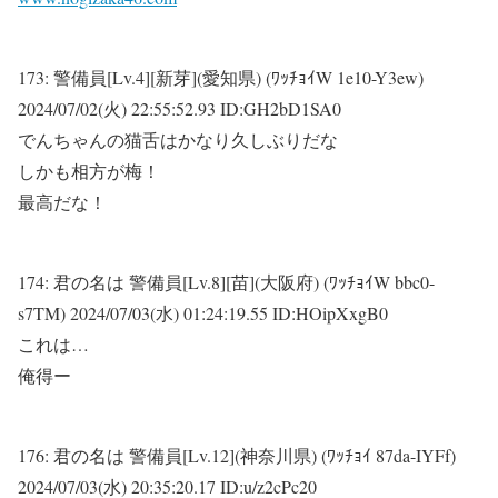
173:
警備員[Lv.4][新芽](愛知県) (ﾜｯﾁｮｲW 1e10-Y3ew)
2024/07/02(火) 22:55:52.93 ID:GH2bD1SA0
でんちゃんの猫舌はかなり久しぶりだな
しかも相方が梅！
最高だな！
174:
君の名は 警備員[Lv.8][苗](大阪府) (ﾜｯﾁｮｲW bbc0-
s7TM)
2024/07/03(水) 01:24:19.55 ID:HOipXxgB0
これは…
俺得ー
176:
君の名は 警備員[Lv.12](神奈川県) (ﾜｯﾁｮｲ 87da-IYFf)
2024/07/03(水) 20:35:20.17 ID:u/z2cPc20