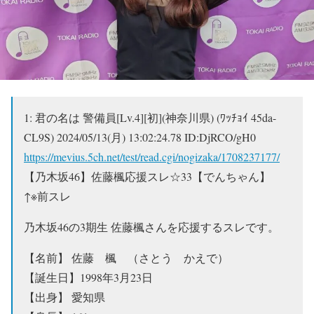
1:
君の名は 警備員[Lv.4][初](神奈川県) (ﾜｯﾁｮｲ 45da-
CL9S)
2024/05/13(月) 13:02:24.78 ID:DjRCO/gH0
https://mevius.5ch.net/test/read.cgi/nogizaka/1708237177/
【乃木坂46】佐藤楓応援スレ☆33【でんちゃん】
↑※前スレ
乃木坂46の3期生 佐藤楓さんを応援するスレです。
【名前】 佐藤 楓 （さとう かえで）
【誕生日】1998年3月23日
【出身】 愛知県