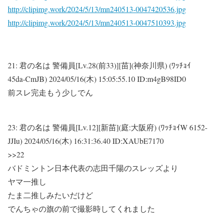
http://clipimg.work/2024/5/13/mn240513-0047420536.jpg
http://clipimg.work/2024/5/13/mn240513-0047510393.jpg
21:
君の名は 警備員[Lv.28(前33)][苗](神奈川県) (ﾜｯﾁｮｲ
45da-CmJB)
2024/05/16(木) 15:05:55.10 ID:m4gB98ID0
前スレ完走もう少しでん
23:
君の名は 警備員[Lv.12][新苗](庭:大阪府) (ﾜｯﾁｮｲW 6152-
JJIu)
2024/05/16(木) 16:31:36.40 ID:XAUbE7170
>>22
バドミントン日本代表の志田千陽のスレッズより
ヤマ一推し
たま二推しみたいだけど
でんちゃの旗の前で撮影時してくれました