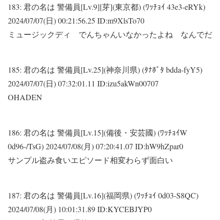
183:
君の名は 警備員[Lv.9][芽](東京都) (ﾜｯﾁｮｲ 43e3-eRYk)
2024/07/07(日) 00:21:56.25 ID:m9XlsTo70
ミュージックディ でんちゃんいなかったよね なんでだ
185:
君の名は 警備員[Lv.25](神奈川県) (ﾀﾅﾎﾞﾀ bdda-fyY5)
2024/07/07(日) 07:32:01.11 ID:izu5akWn00707
OHADEN
186:
君の名は 警備員[Lv.15](備後・安芸國) (ﾜｯﾁｮｲW
0d96-/TsG)
2024/07/08(月) 07:20:41.07 ID:hW9hZpar0
サンプル盗み食いエピソード相変わらず面白い
187:
君の名は 警備員[Lv.16](福岡県) (ﾜｯﾁｮｲ 0d03-S8QC)
2024/07/08(月) 10:01:31.89 ID:KYCEBJYP0