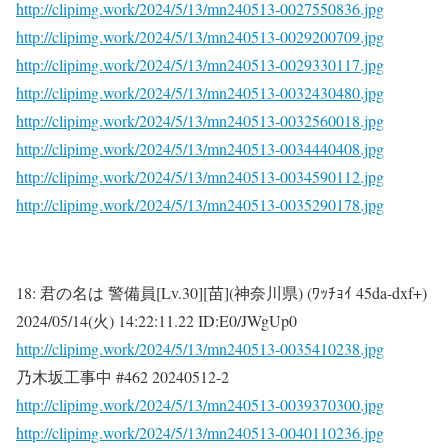
http://clipimg.work/2024/5/13/mn240513-0027550836.jpg
http://clipimg.work/2024/5/13/mn240513-0029200709.jpg
http://clipimg.work/2024/5/13/mn240513-0029330117.jpg
http://clipimg.work/2024/5/13/mn240513-0032430480.jpg
http://clipimg.work/2024/5/13/mn240513-0032560018.jpg
http://clipimg.work/2024/5/13/mn240513-0034440408.jpg
http://clipimg.work/2024/5/13/mn240513-0034590112.jpg
http://clipimg.work/2024/5/13/mn240513-0035290178.jpg
18:
君の名は 警備員[Lv.30][苗](神奈川県) (ﾜｯﾁｮｲ 45da-dxf+)
2024/05/14(火) 14:22:11.22 ID:E0/JWgUp0
http://clipimg.work/2024/5/13/mn240513-0035410238.jpg
乃木坂工事中 #462 20240512-2
http://clipimg.work/2024/5/13/mn240513-0039370300.jpg
http://clipimg.work/2024/5/13/mn240513-0040110236.jpg