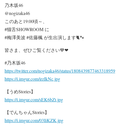
乃木坂46
@nogizaka46
このあと19:00頃～、
#猫舌SHOWROOM に
#梅澤美波 #佐藤楓 が生出演します🐈🐾
皆さま、ぜひご覧ください💙❤
#乃木坂46
https://twitter.com/nogizaka46/status/1808439877463318959
https://i.imgur.com/irzIkNc.jpg
【うめStories】
https://i.imgur.com/sEK6bZt.jpg
【でんちゃんStories】
https://i.imgur.com/03IiKZK.jpg