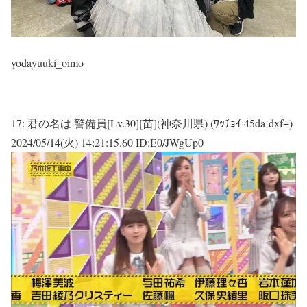
yodayuuki_oimo
17:
君の名は 警備員[Lv.30][苗](神奈川県) (ﾜｯﾁｮｲ 45da-dxf+)
2024/05/14(火) 14:21:15.60 ID:E0/JWgUp0