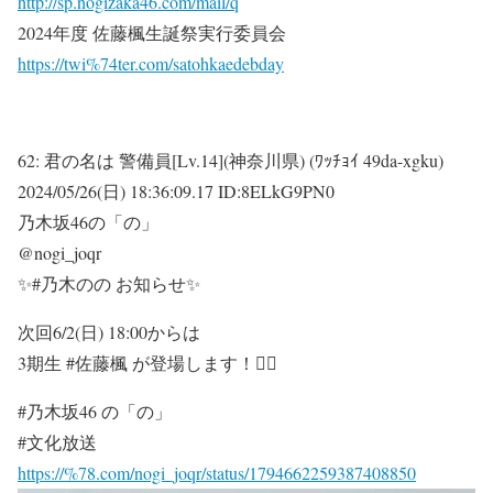
http://sp.nogizaka46.com/mail/q
2024年度 佐藤楓生誕祭実行委員会
https://twi%74ter.com/satohkaedebday
62:
君の名は 警備員[Lv.14](神奈川県) (ﾜｯﾁｮｲ 49da-xgku)
2024/05/26(日) 18:36:09.17 ID:8ELkG9PN0
乃木坂46の「の」
@nogi_joqr
✨#乃木のの お知らせ✨
次回6/2(日) 18:00からは
3期生 #佐藤楓 が登場します！🏃‍♀
#乃木坂46 の「の」
#文化放送
https://%78.com/nogi_joqr/status/1794662259387408850