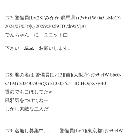
177:
警備員[Lv.28](みかか:群馬県) (ﾜｯﾁｮｲW 0a5a-MeC/)
2024/07/03(水) 20:59:20.59 ID:/dr9xVjs0
でんちゃん に ユニット曲
下さい 🙇🙏 お願いします。
178:
君の名は 警備員[Lv.13][苗](大阪府) (ﾜｯﾁｮｲW bbc0-
s7TM)
2024/07/03(水) 21:00:35.51 ID:HOipXxgB0
香港でもこぼしてたw
風邪気をつけてねー
しかし素敵な二人だ
179:
名無し募集中。。。 警備員[Lv.7](東京都) (ﾜｯﾁｮｲW