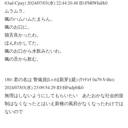
63ad-Cpay)
2024/07/03(水) 22:44:20.48 ID:FbRWhd/k0
ムラムラ。
楓のハムハムたまらん。
楓のお口に。
猫舌良かったわ。
ほんわかしてた。
楓のお口から水飲みたいわ。
楓の舌から飲む。
180:
君の名は 警備員[Lv.6][新芽](庭) (ﾜｯﾁｮｲ 0a79-V4ho)
2024/07/03(水) 23:09:54.29 ID:HFudpblk0
無理はしないようにしてもらいたい あたおかな社会的規
制はなくなったとはいえ新種の風邪がなくなったわけでは
ないので