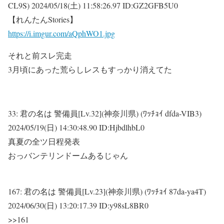
CL9S)
2024/05/18(土) 11:58:26.97 ID:GZ2GFB5U0
【れんたんStories】
https://i.imgur.com/aQphWO1.jpg
それと前スレ完走
3月頃にあった荒らしレスもすっかり消えてた
33:
君の名は 警備員[Lv.32](神奈川県) (ﾜｯﾁｮｲ dfda-VIB3)
2024/05/19(日) 14:30:48.90 ID:HjbdlhbL0
真夏の全ツ日程発表
おっバンテリンドームあるじゃん
167:
君の名は 警備員[Lv.23](神奈川県) (ﾜｯﾁｮｲ 87da-ya4T)
2024/06/30(日) 13:20:17.39 ID:y98sL8BR0
>>161