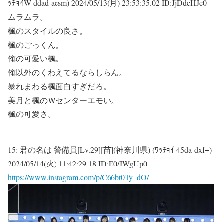
ｯﾁｮｲW ddad-aesm)
2024/05/13(月) 23:53:35.02 ID:JjDdeHJc0
ムラムラ。
楓のスタイルの良さ。
楓のごっくん。
俺の可愛い楓。
俺以外のくわえてるならしらん。
暴れまわる楓面白すぎだろ。
美月と楓のＷセンターエモい。
楓の可愛さ。
15:
君の名は 警備員[Lv.29][苗](神奈川県) (ﾜｯﾁｮｲ 45da-dxf+)
2024/05/14(火) 11:42:29.18 ID:E0/JWgUp0
https://www.instagram.com/p/C66bt0Ty_dO/