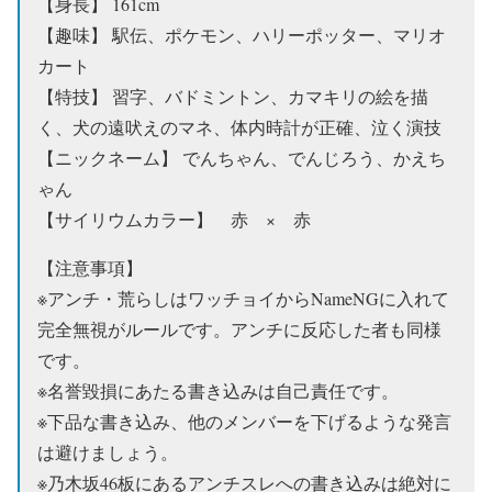
【身長】 161cm
【趣味】 駅伝、ポケモン、ハリーポッター、マリオ
カート
【特技】 習字、バドミントン、カマキリの絵を描
く、犬の遠吠えのマネ、体内時計が正確、泣く演技
【ニックネーム】 でんちゃん、でんじろう、かえち
ゃん
【サイリウムカラー】 赤 × 赤
【注意事項】
※アンチ・荒らしはワッチョイからNameNGに入れて
完全無視がルールです。アンチに反応した者も同様
です。
※名誉毀損にあたる書き込みは自己責任です。
※下品な書き込み、他のメンバーを下げるような発言
は避けましょう。
※乃木坂46板にあるアンチスレへの書き込みは絶対に