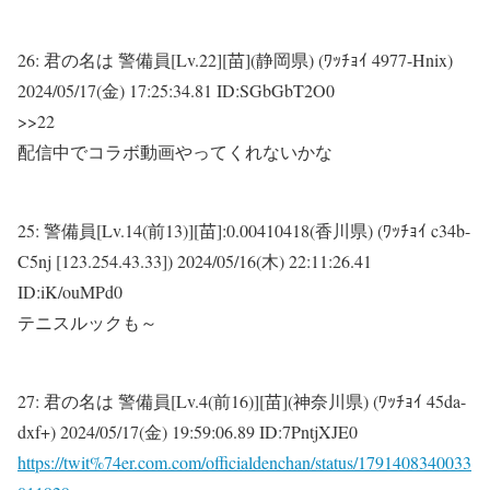
26:
君の名は 警備員[Lv.22][苗](静岡県) (ﾜｯﾁｮｲ 4977-Hnix)
2024/05/17(金) 17:25:34.81 ID:SGbGbT2O0
>>22
配信中でコラボ動画やってくれないかな
25:
警備員[Lv.14(前13)][苗]:0.00410418(香川県) (ﾜｯﾁｮｲ c34b-
C5nj [123.254.43.33])
2024/05/16(木) 22:11:26.41
ID:iK/ouMPd0
テニスルックも～
27:
君の名は 警備員[Lv.4(前16)][苗](神奈川県) (ﾜｯﾁｮｲ 45da-
dxf+)
2024/05/17(金) 19:59:06.89 ID:7PntjXJE0
https://twit%74er.com.com/officialdenchan/status/1791408340033