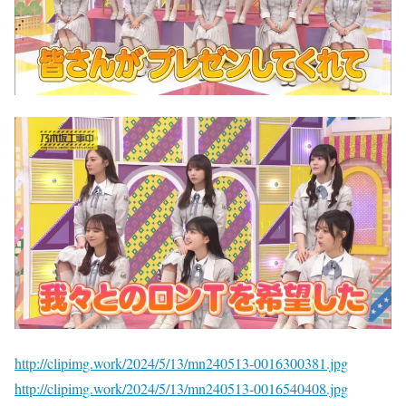
http://clipimg.work/2024/5/13/mn240513-0016300381.jpg
http://clipimg.work/2024/5/13/mn240513-0016540408.jpg