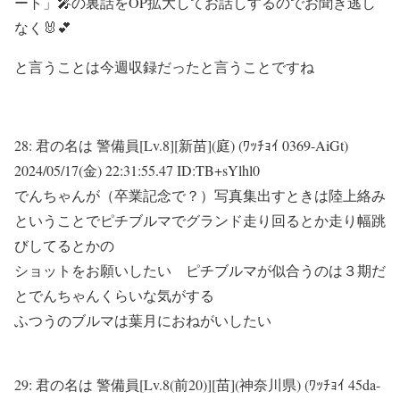
ート」🎤の裏話をOP拡大してお話しするのでお聞き逃し
なく🐰💕
と言うことは今週収録だったと言うことですね
28:
君の名は 警備員[Lv.8][新苗](庭) (ﾜｯﾁｮｲ 0369-AiGt)
2024/05/17(金) 22:31:55.47 ID:TB+sYlhl0
でんちゃんが（卒業記念で？）写真集出すときは陸上絡み
ということでピチブルマでグランド走り回るとか走り幅跳
びしてるとかの
ショットをお願いしたい ピチブルマが似合うのは３期だ
とでんちゃんくらいな気がする
ふつうのブルマは葉月におねがいしたい
29:
君の名は 警備員[Lv.8(前20)][苗](神奈川県) (ﾜｯﾁｮｲ 45da-