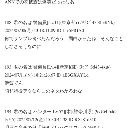
ANNでの初披露は爆笑だったなあ
188:
君の名は 警備員[Lv.11](東京都) (ﾜｯﾁｮｲ 4358-eRYk)
2024/07/08(月) 13:18:11.89 ID:Liv5FtGA0
何でサンプル食べたんだろう 面白かったね そんなこと
しなさそうなのに
193:
君の名は 警備員[Lv.4][新芽](茸) (ｽｯﾌﾟ Sd43-4xu/)
2024/07/11(木) 18:21:26.67 ID:aB3GXAYLd
伊賀でん
昭和特撮ヲタならこのネタわかるわな
194:
君の名は ハンター[Lv.52][木](神奈川県) (ﾜｯﾁｮｲ bdda-
fyY5)
2024/07/12(金) 15:30:44.38 ID:RXI81d310
明日の音楽の日「好きというのはロックだぜ！」