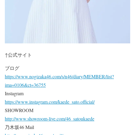
↑公式サイト
ブログ
https://www.nogizaka46.com/s/n46/diary/MEMBER/list?
ima=0106&ct=36755
Instagram
https://www.instagram.com/kaede_sato.official/
SHOWROOM
http://www.showroom-live.com/46_satoukaede
乃木坂46 Mail