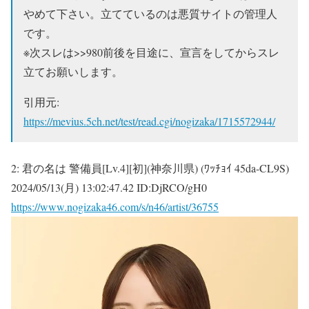
やめて下さい。立てているのは悪質サイトの管理人
です。
※次スレは
>>980
前後を目途に、宣言をしてからスレ
立てお願いします。
引用元:
https://mevius.5ch.net/test/read.cgi/nogizaka/1715572944/
2:
君の名は 警備員[Lv.4][初](神奈川県) (ﾜｯﾁｮｲ 45da-CL9S)
2024/05/13(月) 13:02:47.42 ID:DjRCO/gH0
https://www.nogizaka46.com/s/n46/artist/36755